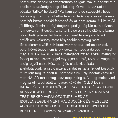
nem túlzás de tőle származtatható az igazi "taxis" szemlélet a
szellem a barátság a segítő kézség !Ö volt tán az utólsó
büszke "brifkó" hordozó! "Palikám soha se szégyeld , hogy
taxis vagy mert míg a brífkó tele van te is vagy valaki ha más
nem hát bíztos család fenntartó és az sem semmi!!" Hát MISI
jól itthagytál minket régi öregeket pedig még tán az a csizma
is megvan amit együtt rántottunk , de a szürke öltöny a barna
orkán tedi galléros téli kabát bíztosan! Nomeg a sok sok
emlék ami valahogy most fényesebben ragyog mert
történelemmé vált! Sok barát vár már oda fent és sok sok
barát követ téged nem is oly soká, hát tedd a dolgod - nyísd
meg a NÉGY RABLÓ- Taxis melegedőt izzisd a virsli melegítőt
fogadj minket tiszteséggel rotyogjon a kávé, izzon a zsuga, és
addig legyél napra kész az uj és ujabb vicceiddel
anekdótáiddal, rántsd össze a bandát és tarts rendet közöttük,
mi itt lent míg itt lehetünk nem felejtünk!! Nyugodtak vagyunk
mert NÁLAD majd nyugi lesz meg meleg szív meg meleg virsli
meg az elmaradhatattlan vacak kávé de TŐLED lesz a
BARÁTTÓL,az EMBERTŐL, AZ IGAZI TAXISTÓL AZ EGYIK
ARANYOS JÓ RABLÓTÓL!! LEGYEN LELKI NYUGALMAD
TESTI BÉKÉD VÁRAKOZÓ TÜRELMED AZ
IDŐTLENSÉGBEN MERT MAJD JÖVÜNK ÉS MESÉLSZ
AHOGY EZT MINDIG IS TETTED!! ADDIG IS NYUGODJ
BÉKÉBEN!!!!!! Horváth Pál volán 71-Góré001. +