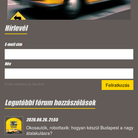
Hírlevél
E-mail cím
*
Név
Email marketing
by NeoSoft
Legutóbbi fórum hozzászólások
2026.06.26. 21:55
Okosautók, robottaxik: hogyan készül Budapest a nagy
átalakulásra?