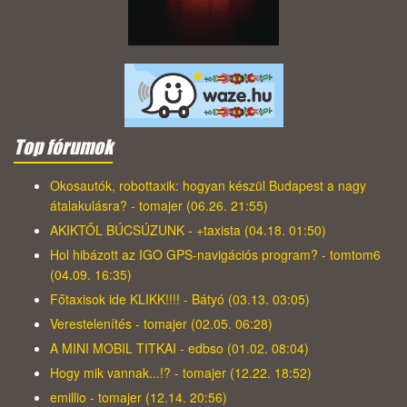
Top fórumok
Okosautók, robottaxik: hogyan készül Budapest a nagy
átalakulásra? - tomajer (06.26. 21:55)
AKIKTŐL BÚCSÚZUNK - +taxista (04.18. 01:50)
Hol hibázott az IGO GPS-navigációs program? - tomtom6
(04.09. 16:35)
Főtaxisok ide KLIKK!!!! - Bátyó (03.13. 03:05)
Verestelenítés - tomajer (02.05. 06:28)
A MINI MOBIL TITKAI - edbso (01.02. 08:04)
Hogy mik vannak...!? - tomajer (12.22. 18:52)
emillio - tomajer (12.14. 20:56)