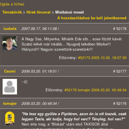
Ugrás a hírhez
Témakörök
>
Hírek fórumai
> Misibácsi meséi
A hozzászóláshoz be kell jelentkezned
luxbela
2007.06.17. 06:11:08
/
# 52178
A Nagy Sas, Mityenka, Minárik Ede stb... sose főzött kávét.
Szabó lelkét már inkább... Nyugodj békében Misike!!!
Hiányzol!!! Nagyon szerettünk-szeretünk!!!
Előzmény:
#52173 2005.10.30. 18:07:39
Csumi
2006.03.20. 01:19:01
/
# 52177
:-(((
Előzmény:
#52176 tomajer 2006.03.20. 00:49:34
tomajer
2006.03.20. 00:49:34
/
# 52176
"Ha lesz egy gyűlés a Pipitéren, azon én is ott leszek, csak
legyen Taxis, aki tudja, hogy hol van!? Tényleg, hol van?"
Nem érte meg, a "Blokád" utáni első TAXISOK által