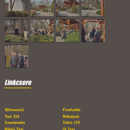
Linkcsere
4Dimenzió
Fixshuttle
Taxi 314
Rókalyuk
Szentendre
Tokio 170
Rádió Taxi
Új Taxi