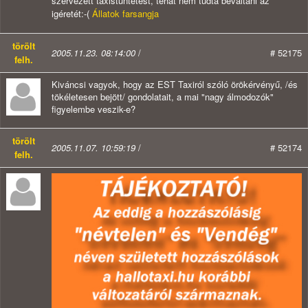
szervezett taxistüntetést, tehát nem tudta beváltani az
igéretét:-(
Állatok farsangja
törölt
2005.11.23. 08:14:00
/
# 52175
felh.
Kiváncsi vagyok, hogy az EST Taxiról szóló örökérvényű, /és
tökéletesen bejött/ gondolatait, a mai "nagy álmodozók"
figyelembe veszik-e?
törölt
2005.11.07. 10:59:19
/
# 52174
felh.