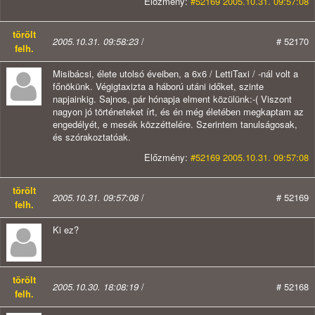
Előzmény:
#52169 2005.10.31. 09:57:08
törölt
2005.10.31. 09:58:23
/
# 52170
felh.
Misibácsi, élete utolsó éveiben, a 6x6 / LettiTaxi / -nál volt a
főnökünk. Végigtaxizta a háború utáni időket, szinte
napjainkig. Sajnos, pár hónapja elment közülünk:-( Viszont
nagyon jó történeteket írt, és én még életében megkaptam az
engedélyét, e mesék közzéttelére. Szerintem tanulságosak,
és szórakoztatóak.
Előzmény:
#52169 2005.10.31. 09:57:08
törölt
2005.10.31. 09:57:08
/
# 52169
felh.
Ki ez?
törölt
2005.10.30. 18:08:19
/
# 52168
felh.