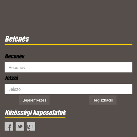
Belépés
Becenév
Jelszó
Bejelentkezés
Regisztráció
Közösségi kapcsolatok