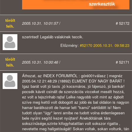
törölt
2005.10.31. 10:01:57
/
# 52172
felh.
szerinted! Legaláb valakinek teccik.
Előzmény:
#52170 2005.10.31. 09:58:23
törölt
2005.10.31. 10:00:46
/
# 52171
felh.
Áthozat, az INDEX FÓRUMRÓL : góré001válasz | megnéz
2005.04.12 21:48:29 (18892) ELMENT EGY NAGY BARÁT !
Igaz barát volt jó taxis ,jó kocsmáros, jó fájerozó, jó bankár!
pocsék kávét csinált de szenzácíós vicceket mesélt hozzá,
ez volt a tejszinhab rajta! Lelke nagyobb volt mint az égbolt
szíve meg kettő volt dobogott az jobb és bal oldalon is nagyon
hamar barátkozott de hamar lett "kamú" sértődött is! Nem
tudott olyan "ügy" lenni amibe ne tudott volna érdemlegesen
bele nyúlni segítő kezet nyújtani! Anekdótáinak tára
sokszínűsége,szinte kifogyhatattlan volt sokszor rígatta ,
nevetette meg hallgatóságát! Sokan voltak, sokan voltunk, tán