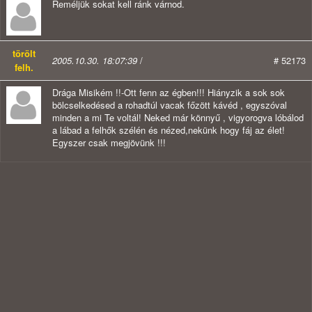
Reméljük sokat kell ránk várnod.
törölt
2005.10.30. 18:07:39
/
# 52173
felh.
Drága Misikém !!-Ott fenn az égben!!! Hiányzik a sok sok
bölcselkedésed a rohadtúl vacak főzött kávéd , egyszóval
minden a mi Te voltál! Neked már könnyű , vigyorogva lóbálod
a lábad a felhők szélén és nézed,nekünk hogy fáj az élet!
Egyszer csak megjövünk !!!