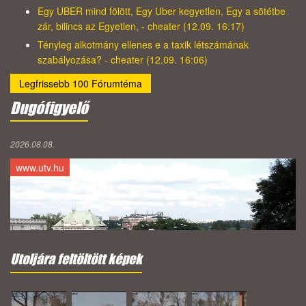
Egy UBER mind fölött, Egy Uber kegyetlen, Egy a sötétbe
zár, bilincs az Egyetlen, - cheater (12.09. 16:17)
Tényleg alkotmány ellenes e a taxik létszámának
szabályozása? - cheater (12.09. 16:06)
Legfrissebb 100 Fórumtéma
Dugófigyelő
2026.08.08.
www.utv.hu
Utoljára feltöltött képek