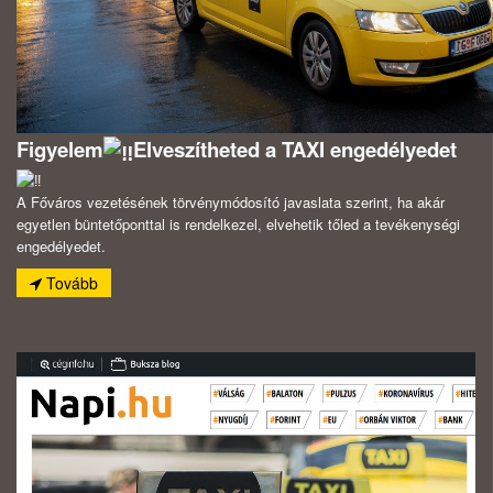
Figyelem
Elveszítheted a TAXI engedélyedet
A Főváros vezetésének törvénymódosító javaslata szerint, ha akár
egyetlen büntetőponttal is rendelkezel, elvehetik tőled a tevékenységi
engedélyedet.
Tovább