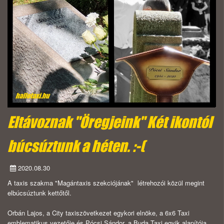
Eltávoznak "Öregjeink" Két ikontól
búcsúztunk a héten. :-(
2020.08.30
A taxis szakma "Magántaxis szekciójának" létrehozói közül megint
elbúcsúztunk kettőtől.
Orbán Lajos, a City taxiszövetkezet egykori elnöke, a 6x6 Taxi
emblematikus vezetője és Pócsi Sándor, a Buda Taxi egyik alapítója,