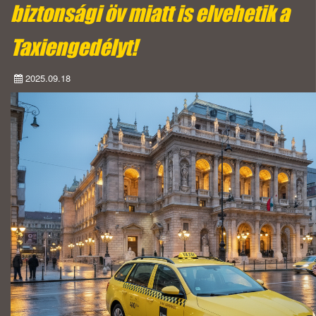
biztonsági öv miatt is elvehetik a
Taxiengedélyt!
2025.09.18