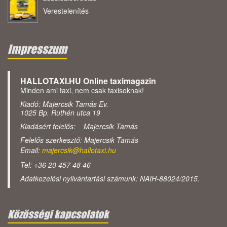
Verestelenítés
Impresszum
HALLOTAXI.HU Online taximagazin
Minden ami taxi, nem csak taxisoknak!
Kiadó: Majercsik Tamás Ev.
1025 Bp. Ruthén utca 19
Kiadásért felelős: Majercsik Tamás
Felelős szerkesztő: Majercsik Tamás
Email:
majercsik@hallotaxi.hu
Tel: +36 20 457 48 46
Adatkezelési nyilvántartási számunk: NAIH-88024/2015.
Közösségi kapcsolatok