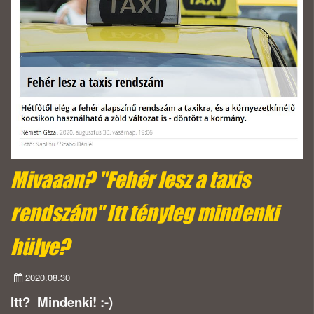
Mivaaan? "Fehér lesz a taxis
rendszám" Itt tényleg mindenki
hülye?
2020.08.30
Itt? Mindenki! :-)