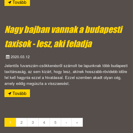
Tovább
Nagy bajban vannak a budapesti
taxisok - lesz, aki feladja
2020.03.12
Jelentős fuvarszám-csökkenésről számolt be lapunknak több budapesti
taxitársaság, az sem kizárt, hogy lesz, akinek hosszabb-rövidebb időre
fel kell hagynia ezzel a hivatással. Ezzel szemben akadt olyan cég,
amely eddig megúszta a visszaesést.
Tovább
1
2
3
4
5
›
»