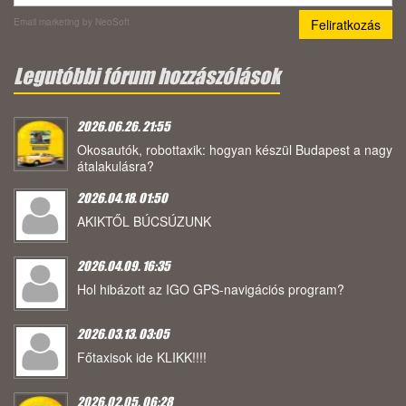
Email marketing
by NeoSoft
Legutóbbi fórum hozzászólások
2026.06.26. 21:55
Okosautók, robottaxik: hogyan készül Budapest a nagy
átalakulásra?
2026.04.18. 01:50
AKIKTŐL BÚCSÚZUNK
2026.04.09. 16:35
Hol hibázott az IGO GPS-navigációs program?
2026.03.13. 03:05
Főtaxisok ide KLIKK!!!!
2026.02.05. 06:28