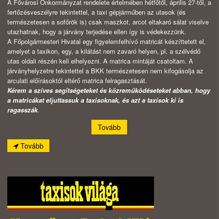
A Fővárosi Önkormányzat rendelete értelmében hétfőtől, április 27-től, a
fertőzésveszélyre tekintettel, a taxi gépjárműben az utasok (és
természetesen a sofőrök is) csak maszkot, arcot eltakaró sálat viselve
utazhatnak, hogy a járvány terjedése ellen így is védekezzünk.
A Főpolgármesteri Hivatal egy figyelemfelhívó matricát készíttetett el,
amelyet a taxikon, egy, a kilátást nem zavaró helyen, pl. a szélvédő
utas oldali részén kell elhelyezni. A matrica mintáját csatoltam. A
járványhelyzetre tekintettel a BKK természetesen nem kifogásolja az
arculati előírásoktól eltérő matrica felragasztását.
Kérem a szíves segítségeteket és közreműködéseteket abban, hogy
a matricákat eljuttassuk a taxisoknak, és azt a taxisok ki is
ragasszák
.
Tovább
Tovább