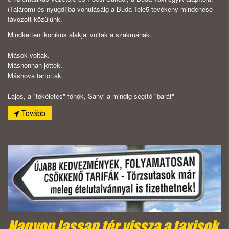
(Talárom) és nyugdíjba vonulásáig a Buda-Tele5 tevékeny mindenese
távozott közülünk.
Mindketten ikonikus alakjai voltak a szakmának.
Mások voltak.
Máshonnan jöttek.
Máshova tartottak.
Lajos, a "tökéletes" főnök, Sanyi a mindig segítő "barát"
Tovább
Nagyon lassan tér vissza a taxisok