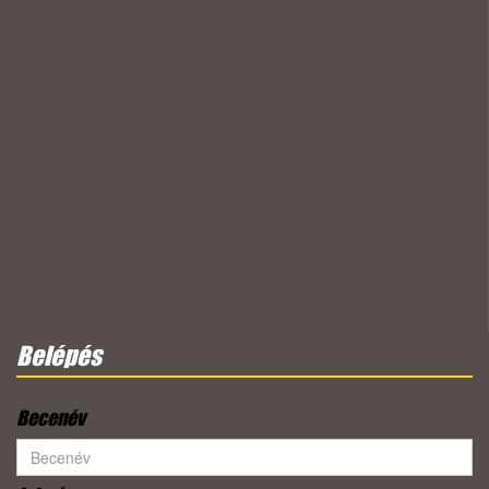
Belépés
Becenév