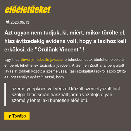
előéletűeket
2020.05.13
Azt ugyan nem tudjuk, ki, miért, mikor törölte el,
hisz évtizedekig evidens volt, hogy a taxihoz kell
erkölcsi, de "Örülünk Vincent" !
Egy friss
törvénymódosító javaslat
értelmében csak büntetlen előéletű
emberek lehetnének taxisok a jövőben. A Semjén Zsolt által benyújtott
javaslat többek között a személyszállítási szolgáltatásokról szóló 2012-
es jogszabályt egészíti azzal, hogy
személygépkocsival végzett közúti személyszállítási
szolgáltatás során használt jármű vezetője olyan
személy lehet, aki büntetlen előéletű.
Tovább