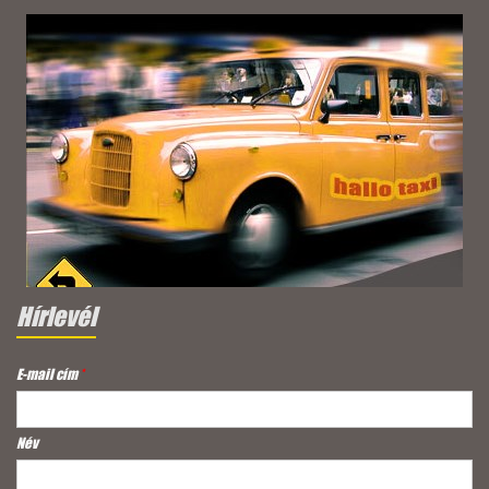
Hírlevél
E-mail cím
*
Név