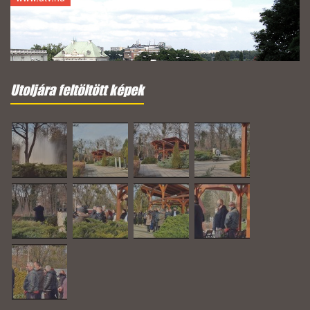
Utoljára feltöltött képek