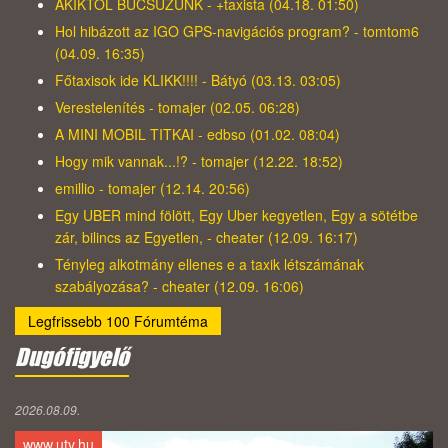
AKIKTŐL BÚCSÚZUNK - +taxista (04.18. 01:50)
Hol hibázott az IGO GPS-navigációs program? - tomtom6
(04.09. 16:35)
Főtaxisok ide KLIKK!!!! - Bátyó (03.13. 03:05)
Verestelenítés - tomajer (02.05. 06:28)
A MINI MOBIL TITKAI - edbso (01.02. 08:04)
Hogy mik vannak...!? - tomajer (12.22. 18:52)
emillio - tomajer (12.14. 20:56)
Egy UBER mind fölött, Egy Uber kegyetlen, Egy a sötétbe
zár, bilincs az Egyetlen, - cheater (12.09. 16:17)
Tényleg alkotmány ellenes e a taxik létszámának
szabályozása? - cheater (12.09. 16:06)
Legfrissebb 100 Fórumtéma
Dugófigyelő
2026.08.09.
www.utv.hu