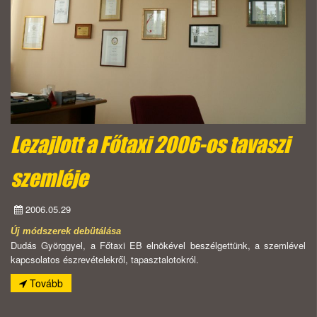
Lezajlott a Főtaxi 2006-os tavaszi
szemléje
2006.05.29
Új módszerek debütálása
Dudás Györggyel, a Főtaxi EB elnökével beszélgettünk, a szemlével
kapcsolatos észrevételekről, tapasztalotokról.
Tovább