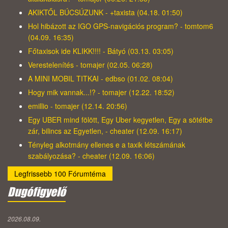
AKIKTŐL BÚCSÚZUNK - +taxista (04.18. 01:50)
Hol hibázott az IGO GPS-navigációs program? - tomtom6
(04.09. 16:35)
Főtaxisok ide KLIKK!!!! - Bátyó (03.13. 03:05)
Verestelenítés - tomajer (02.05. 06:28)
A MINI MOBIL TITKAI - edbso (01.02. 08:04)
Hogy mik vannak...!? - tomajer (12.22. 18:52)
emillio - tomajer (12.14. 20:56)
Egy UBER mind fölött, Egy Uber kegyetlen, Egy a sötétbe
zár, bilincs az Egyetlen, - cheater (12.09. 16:17)
Tényleg alkotmány ellenes e a taxik létszámának
szabályozása? - cheater (12.09. 16:06)
Legfrissebb 100 Fórumtéma
Dugófigyelő
2026.08.09.