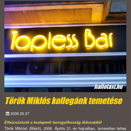
Török Miklós kollegánk temetése
2006.05.07
Elbúcsúztunk a budapesti taxisgyilkosság áldozatától
Török Miklóst (Makit), 2006. Április 21.-én hajnalban, ismeretlen tettes