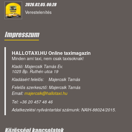
2026.02.05. 06:28
Verestelenítés
Impresszum
HALLOTAXI.HU Online taximagazin
Minden ami taxi, nem csak taxisoknak!
Kiadó: Majercsik Tamás Ev.
1025 Bp. Ruthén utca 19
Kiadásért felelős: Majercsik Tamás
Felelős szerkesztő: Majercsik Tamás
Email:
majercsik@hallotaxi.hu
Tel: +36 20 457 48 46
Adatkezelési nyilvántartási számunk: NAIH-88024/2015.
Közösségi kapcsolatok