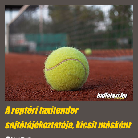
A reptéri taxitender
sajtótájékoztatója, kicsit másként