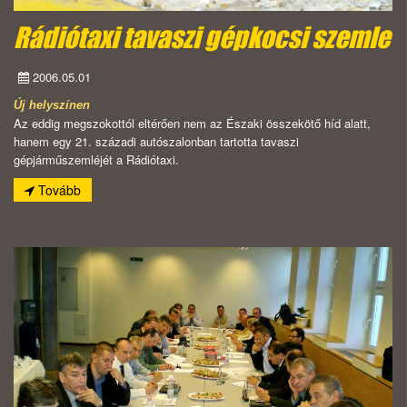
Rádiótaxi tavaszi gépkocsi szemle
2006.05.01
Új helyszínen
Az eddig megszokottól eltérően nem az Északi összekötő híd alatt,
hanem egy 21. századi autószalonban tartotta tavaszi
gépjárműszemléjét a Rádiótaxi.
Tovább