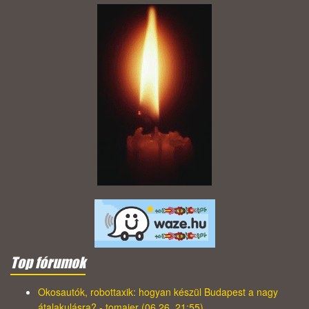
Top fórumok
Okosautók, robottaxik: hogyan készül Budapest a nagy
átalakulásra? - tomajer (06.26. 21:55)