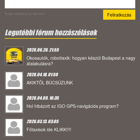
Email marketing
by NeoSoft
Legutóbbi fórum hozzászólások
2026.06.26. 21:55
Okosautók, robottaxik: hogyan készül Budapest a nagy
átalakulásra?
2026.04.18. 01:50
AKIKTŐL BÚCSÚZUNK
2026.04.09. 16:35
Hol hibázott az IGO GPS-navigációs program?
2026.03.13. 03:05
Főtaxisok ide KLIKK!!!!