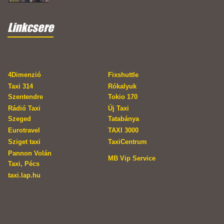
Linkcsere
4Dimenzió
Fixshuttle
Taxi 314
Rókalyuk
Szentendre
Tokio 170
Rádió Taxi
Új Taxi
Szeged
Tatabánya
Eurotravel
TAXI 3000
Sziget taxi
TaxiCentrum
Pannon Volán
MB Vip Service
Taxi, Pécs
taxi.lap.hu