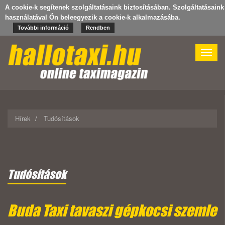
A cookie-k segítenek szolgáltatásaink biztosításában. Szolgáltatásaink
használatával Ön beleegyezik a cookie-k alkalmazásába.
További információ
Rendben
Toggle
naviga
Hírek
Tudósítások
Tudósítások
Buda Taxi tavaszi gépkocsi szemle