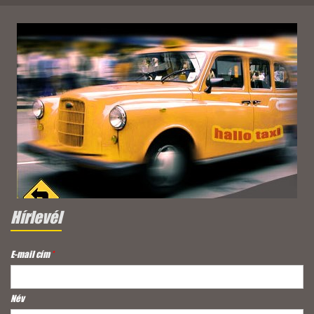
Hírlevél
E-mail cím
*
Név