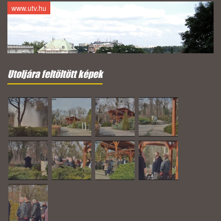
www.utv.hu
Utoljára feltöltött képek