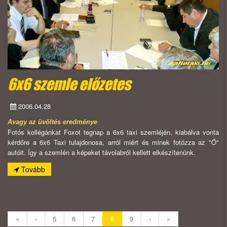
6x6 szemle előzetes
2006.04.28
Avagy az üvöltés eredménye
Fotós kollégánkat Foxot tegnap a 6x6 taxi szemléjén, kiabálva vonta
kérdőre a 6x6 Taxi tulajdonosa, arról miért és minek fotózza az "Ő"
autóit. Így a szemlén a képeket távolabról kellett elkészítenünk.
Tovább
«
‹
5
6
7
8
9
›
»