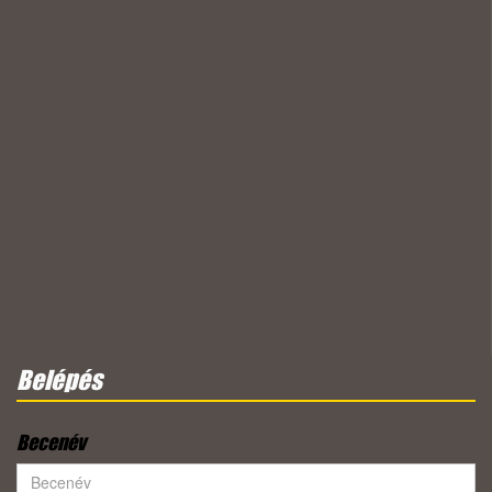
Belépés
Becenév