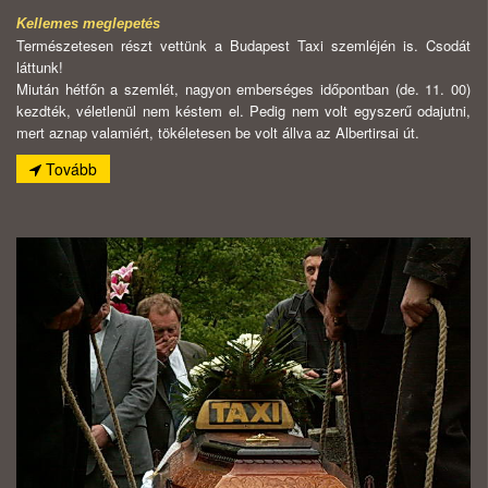
Kellemes meglepetés
Természetesen részt vettünk a Budapest Taxi szemléjén is. Csodát
láttunk!
Miután hétfőn a szemlét, nagyon emberséges időpontban (de. 11. 00)
kezdték, véletlenül nem késtem el. Pedig nem volt egyszerű odajutni,
mert aznap valamiért, tökéletesen be volt állva az Albertirsai út.
Tovább