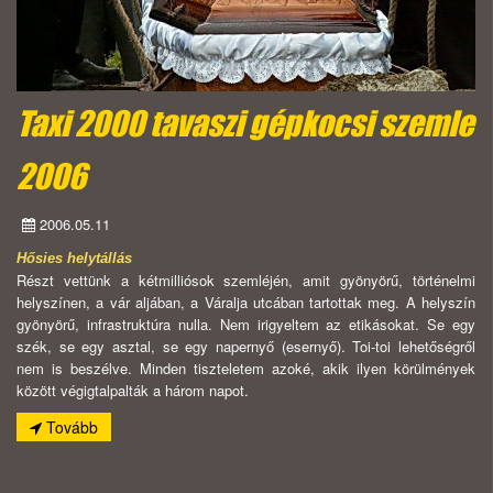
Taxi 2000 tavaszi gépkocsi szemle
2006
2006.05.11
Hősies helytállás
Részt vettünk a kétmilliósok szemléjén, amit gyönyörű, történelmi
helyszínen, a vár aljában, a Váralja utcában tartottak meg. A helyszín
gyönyörű, infrastruktúra nulla. Nem irigyeltem az etikásokat. Se egy
szék, se egy asztal, se egy napernyő (esernyő). Toi-toi lehetőségről
nem is beszélve. Minden tiszteletem azoké, akik ilyen körülmények
között végigtalpalták a három napot.
Tovább