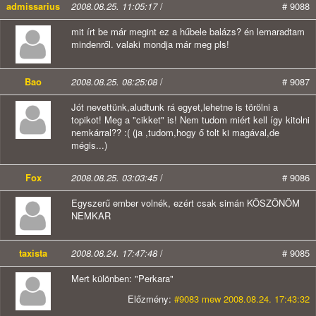
admissarius
2008.08.25. 11:05:17
/
# 9088
mit írt be már megint ez a hűbele balázs? én lemaradtam
mindenről. valaki mondja már meg pls!
Bao
2008.08.25. 08:25:08
/
# 9087
Jót nevettünk,aludtunk rá egyet,lehetne is törölni a
topikot! Meg a "cikket" is! Nem tudom miért kell így kitolni
nemkárral?? :( (ja ,tudom,hogy ő tolt ki magával,de
mégis...)
Fox
2008.08.25. 03:03:45
/
# 9086
Egyszerű ember volnék, ezért csak simán
KÖSZÖNÖM
NEMKAR
taxista
2008.08.24. 17:47:48
/
# 9085
Mert különben: "Perkara"
Előzmény:
#9083 mew 2008.08.24. 17:43:32