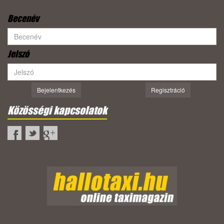
Becenév
Jelszó
Bejelentkezés
Regisztráció
Közösségi kapcsolatok