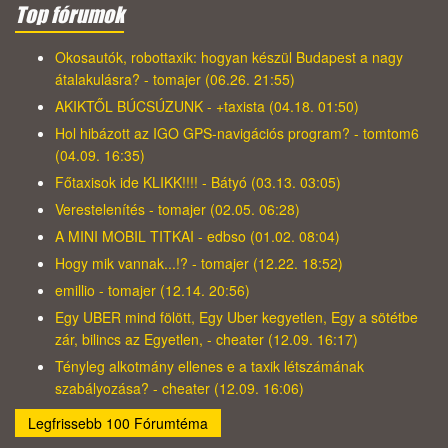
Top fórumok
Okosautók, robottaxik: hogyan készül Budapest a nagy
átalakulásra? - tomajer (06.26. 21:55)
AKIKTŐL BÚCSÚZUNK - +taxista (04.18. 01:50)
Hol hibázott az IGO GPS-navigációs program? - tomtom6
(04.09. 16:35)
Főtaxisok ide KLIKK!!!! - Bátyó (03.13. 03:05)
Verestelenítés - tomajer (02.05. 06:28)
A MINI MOBIL TITKAI - edbso (01.02. 08:04)
Hogy mik vannak...!? - tomajer (12.22. 18:52)
emillio - tomajer (12.14. 20:56)
Egy UBER mind fölött, Egy Uber kegyetlen, Egy a sötétbe
zár, bilincs az Egyetlen, - cheater (12.09. 16:17)
Tényleg alkotmány ellenes e a taxik létszámának
szabályozása? - cheater (12.09. 16:06)
Legfrissebb 100 Fórumtéma