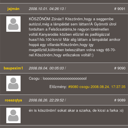
jajmán
2008.10.01. 04:26:13
/
# 9091
KÖSZÖNÖM Zónás!! Köszönöm,hogy a seggembe
autózol,még a lámpáidat sem láttam!A Gyömröi útrol
fordultam a Felsőcsatárira,te nagyon türelmetlen
voltál.Kanyarodás közben előztél és padlógázzal
huss!!/kb.100 km/ó/ Már alig láttam a lámpáidat amikor
hoppá egy villanás!Köszönöm,hogy igy
megelőztél,külömben beleszáltam volna vagy 65-70-
nel.Köszönöm,hogy erőszakos voltál!:)
baupexim1
2008.09.04. 00:05:03
/
# 9090
Csogu : loooooooooooooooooooool
Előzmény:
#9080 csogu 2008.08.24. 17:37:35
rosszqtya
2008.08.26. 22:29:52
/
# 9089
én is köszönöm! sokat akar a szarka, de kicsi a farka :o)