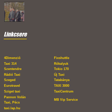
Linkcsere
4Dimenzió
Fixshuttle
Taxi 314
Rókalyuk
Szentendre
Tokio 170
Rádió Taxi
Új Taxi
Szeged
Tatabánya
Eurotravel
TAXI 3000
Sziget taxi
TaxiCentrum
Pannon Volán
MB Vip Service
Taxi, Pécs
taxi.lap.hu