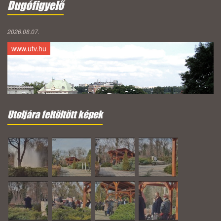
Dugófigyelő
2026.08.07.
www.utv.hu
Utoljára feltöltött képek