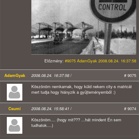
Előzmény:
#9075 AdamGyak 2008.08.24. 16:37:58
AdamGyak
2008.08.24. 16:37:58
/
# 9075
Köszönöm nemkarnak, hogy küld nekem city-s matricát
mert tudja hogy hiányzik a gyűjteményemből :)
Csumi
2008.08.24. 15:58:41
/
# 9074
Köszönöm.... (hogy mit??? ...hát mindent Én sem
tudhatok....)