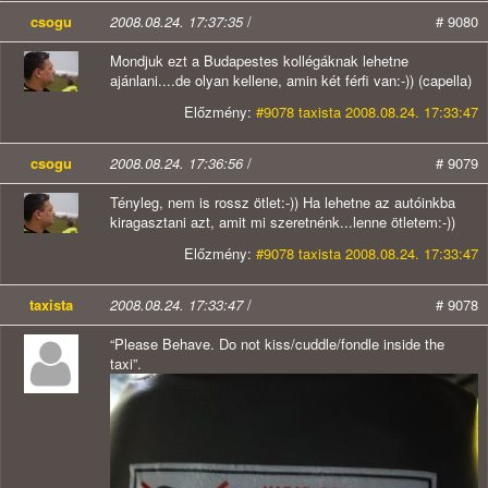
csogu
2008.08.24. 17:37:35
/
# 9080
Mondjuk ezt a Budapestes kollégáknak lehetne
ajánlani....de olyan kellene, amin két férfi van:-)) (capella)
Előzmény:
#9078 taxista 2008.08.24. 17:33:47
csogu
2008.08.24. 17:36:56
/
# 9079
Tényleg, nem is rossz ötlet:-)) Ha lehetne az autóinkba
kiragasztani azt, amit mi szeretnénk...lenne ötletem:-))
Előzmény:
#9078 taxista 2008.08.24. 17:33:47
taxista
2008.08.24. 17:33:47
/
# 9078
“Please Behave. Do not kiss/cuddle/fondle inside the
taxi”.