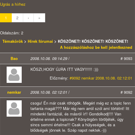
Ugrás a hírhez
1
2
›
»
Oldalszám: 2
Témakörök
>
Hírek fórumai
> KÖSZÖNET! KÖSZÖNET! KÖSZÖNET!
A hozzászóláshoz be kell jelentkezned
Bao
2008.10.08. 09:14:29
/
# 9093
KÖSZI,HOGY ÚJRA ITT VAGY!!!!!! :)))
Előzmény:
#9092 nemkar 2008.10.08. 02:12:01
nemkar
2008.10.08. 02:12:01
/
# 9092
csogu! Én már csak röhögök. Megéri még ez a topic fenn
tartania magát??? Már rég nem arról szól ami törtétnt! Itt
mindenki fantáziál, és másról ír!! Gondolkodj!!!! Van
értelme ennek a topicnak? Könyörgöm töröljétek, úgy
sincs semmi értelme!!! Csak a hülyeségek, és a
blődségek jönnek le. Szép napot nektek.-)))