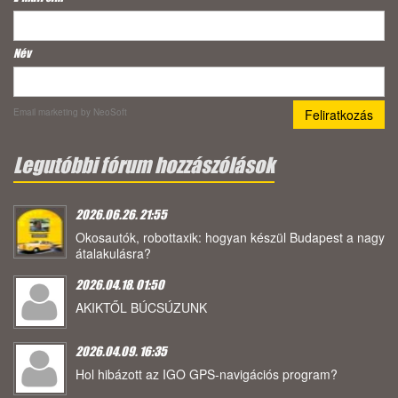
Név
Email marketing
by NeoSoft
Legutóbbi fórum hozzászólások
2026.06.26. 21:55
Okosautók, robottaxik: hogyan készül Budapest a nagy
átalakulásra?
2026.04.18. 01:50
AKIKTŐL BÚCSÚZUNK
2026.04.09. 16:35
Hol hibázott az IGO GPS-navigációs program?