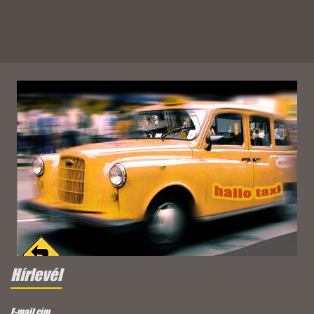
Hírlevél
E-mail cím
*