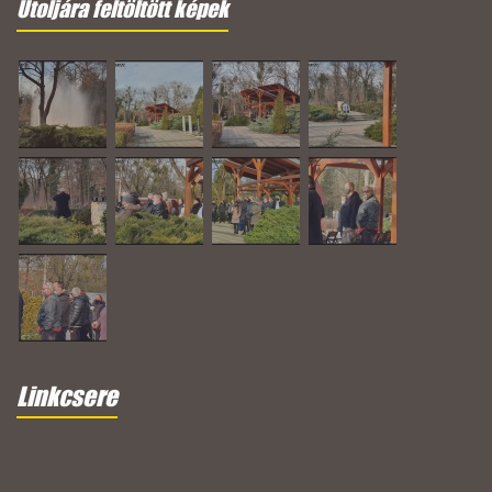
Utoljára feltöltött képek
Linkcsere