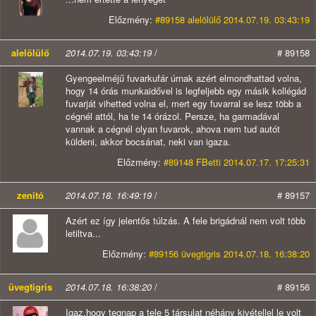
Előzmény:
#89158 alelölülő 2014.07.19. 03:43:19
alelölülő
2014.07.19. 03:43:19
/
# 89158
Gyengeelméjű fuvarkufár úrnak azért elmondhattad volna,
hogy 14 órás munkaidővel is legfeljebb egy másik kollégád
fuvarját vihetted volna el, mert egy fuvarral se lesz több a
cégnél attól, ha te 14 órázol. Persze, ha garmadával
vannak a cégnél olyan fuvarok, ahova nem tud autót
küldeni, akkor bocsánat, neki van igaza.
Előzmény:
#89148 FBetti 2014.07.17. 17:25:31
zenitó
2014.07.18. 16:49:19
/
# 89157
Azért ez így jelentős túlzás. A fele brigádnál nem volt több
letiltva...
Előzmény:
#89156 üvegtigris 2014.07.18. 16:38:20
üvegtigris
2014.07.18. 16:38:20
/
# 89156
Igaz,hogy tegnap a tele 5 társulat néhány kivétellel le volt