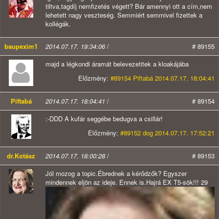
tiltva,tagdíj nemfizetés végett? Bár amennyi ott a cím,nem
lehetett nagy veszteség. Semmiért semmivel fizettek a
kollégák.
baupexim1
2014.07.17. 19:34:06
/
# 89155
majd a légkondi áramát belevezetitek a kloakájába
Előzmény:
#89154 Piftabá 2014.07.17. 18:04:41
Piftabá
2014.07.17. 18:04:41
/
# 89154
:-DDD A kufár seggébe bedugva a csillár!
Előzmény:
#89152 dog 2014.07.17. 17:52:21
dr.Kotász
2014.07.17. 18:00:28
/
# 89153
Jól mozog a topic.Ébrednek a kérődzők? Egyszer
mindennek eljön az ideje. Ennek is.Hajrá EX T5-sök!!! 29