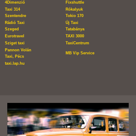
4Dimenzió
Fixshuttle
Taxi 314
Rókalyuk
Szentendre
Tokio 170
Rádió Taxi
Új Taxi
Szeged
Tatabánya
Eurotravel
TAXI 3000
Sziget taxi
TaxiCentrum
Pannon Volán
MB Vip Service
Taxi, Pécs
taxi.lap.hu