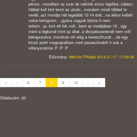
pénze...mondtam az szar de nekünk sincs tagdíjra..válasz:
többet kell kint lenni az utcán...mondom minél többet te
veréb..azt mondja hát legalább 12-14 órát...na akkor kellett
volna felrúgnom ...gyáva vagyok biztos h nem
tettem...ja..kint 40 fok volt...bent az irodájában 15...úgy
ment a légkondi mint az állat..a diszpécsereknél nem volt
bekapcsolva..mondván ott elég a kereszthuzat ...de egy
kicsit azért megsajnáltam mert panaszkodott h sok a
villanyszámla :P :P :P
Előzmény:
#89144 Piftabá 2014.07.17. 17:09:36
«
‹
6
7
8
9
10
›
»
Oldalszám: 20