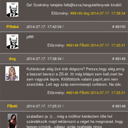
De! Szekrény tetejére felb@szva,hangulatfénynek kiváló!
Előzmény:
#89149 dog 2014.07.17. 17:38:34
Piftabá
2014.07.17. 17:42:04
/
# 89150
pfffff
Előzmény:
#89148 FBetti 2014.07.17. 17:25:31
dog
2014.07.17. 17:38:34
/
# 89149
Kufároknak elég 2x4 órát dolgozni? Persze,hogy elég,amíg
a beszari beviszi a ZS-ét. Itt még kilépni sem kell,mert be
sem vagyunk lépve. Kitőltöttünk valami papírt,ami nem
szerződés. Lett egy szép semmiresejó csillárom. Na üdv.
Előzmény:
#89148 FBetti 2014.07.17. 17:25:31
FBetti
2014.07.17. 17:25:31
/
# 89148
szaladtam ja :)) .. még a múltkor kérdeztem tőle hol
szándékozik majd reklámozni a céget ha megmarad..hogy
legyen címünk...válasz :sírás nyafogás nincs