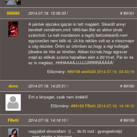
666666
2014.07.19. 15:56:33
/
# 89161
A péntek éjszaka igazán ki tett magáért. Sikerűlt annyi
bevételt csinálnom,mint 1993-ban.Bár az akkor jónak
számított. Le kell mondanom a tagdíj befizetéséről,mert
egyszerűen nem telik rá. Jó kis reklám volt ez a visszmajor
a cég részére. Öröm az ürömben az,hogy a régi kollégák
jókedve és hite az töretlen. Abban bíznak,hogy egyszer
majd az előkék száma hajnalban eléri a 20/10-et. Pár év és
ez is meglesz. HHHAAAAJJJJJJRRRRÁÁÁÁÁ!
Előzmény:
#89158 alelölülő 2014.07.19. 03:43:19
donx
2014.07.19. 14:25:51
/
# 89160
Érti a lényeget, csak nem érdekli!
Előzmény:
#89159 FBetti 2014.07.19. 14:18:10
FBetti
2014.07.19. 14:18:10
/
# 89159
nagyjából elmondtam :)) ... de itt írod : gyengeelméjű
...nem értette a lényeget