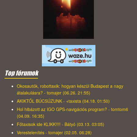
Top fórumok
Okosautók, robottaxik: hogyan készül Budapest a nagy
átalakulásra? - tomajer (06.26. 21:55)
AKIKTŐL BÚCSÚZUNK - +taxista (04.18. 01:50)
Hol hibázott az IGO GPS-navigációs program? - tomtom6
(04.09. 16:35)
Főtaxisok ide KLIKK!!!! - Bátyó (03.13. 03:05)
Verestelenítés - tomajer (02.05. 06:28)