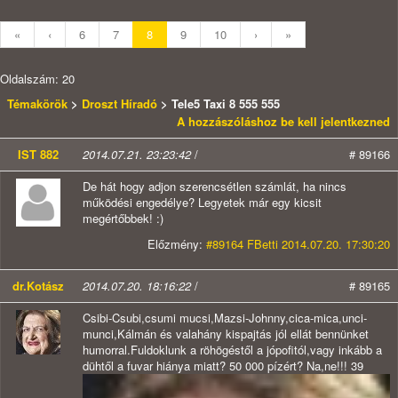
«
‹
6
7
8
9
10
›
»
Oldalszám: 20
Témakörök
>
Droszt Híradó
> Tele5 Taxi 8 555 555
A hozzászóláshoz be kell jelentkezned
IST 882
2014.07.21. 23:23:42
/
# 89166
De hát hogy adjon szerencsétlen számlát, ha nincs
működési engedélye? Legyetek már egy kicsit
megértőbbek! :)
Előzmény:
#89164 FBetti 2014.07.20. 17:30:20
dr.Kotász
2014.07.20. 18:16:22
/
# 89165
Csibi-Csubi,csumi mucsi,Mazsi-Johnny,cica-mica,unci-
munci,Kálmán és valahány kispajtás jól ellát bennünket
humorral.Fuldoklunk a röhögéstől a jópofitól,vagy inkább a
dühtől a fuvar hiánya miatt? 50 000 pízért? Na,ne!!! 39