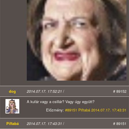
dog
2014.07.17. 17:52:21
/
# 89152
A kufár vagy a csillár? Vagy úgy együtt?
Előzmény:
#89151 Piftabá 2014.07.17. 17:43:31
Piftabá
2014.07.17. 17:43:31
/
# 89151