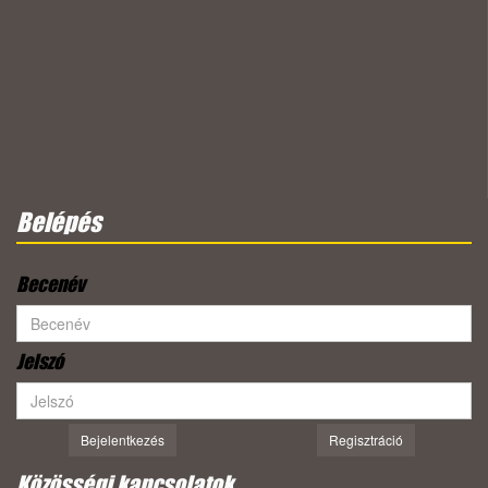
Belépés
Becenév
Jelszó
Bejelentkezés
Regisztráció
Közösségi kapcsolatok