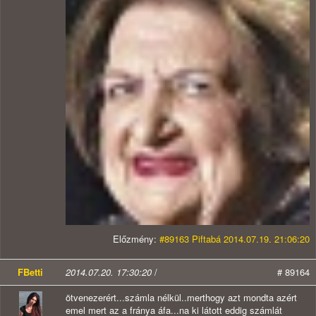
Előzmény:
#89163 Piftabá 2014.07.19. 21:06:20
FBetti
2014.07.20. 17:30:20
/
# 89164
ötvenezerért...számla nélkül..merthogy azt mondta azért
emel mert az a fránya áfa...na ki látott eddig számlát