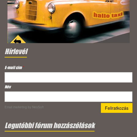
Hírlevél
E-mail cím
*
Név
Email marketing
by NeoSoft
Legutóbbi fórum hozzászólások