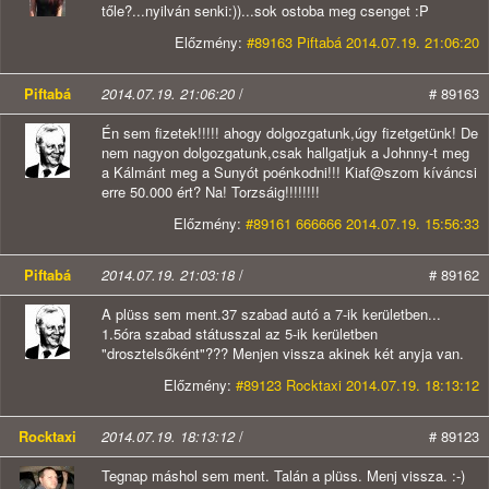
tőle?...nyilván senki:))...sok ostoba meg csenget :P
Előzmény:
#89163 Piftabá 2014.07.19. 21:06:20
Piftabá
2014.07.19. 21:06:20
/
# 89163
Én sem fizetek!!!!! ahogy dolgozgatunk,úgy fizetgetünk! De
nem nagyon dolgozgatunk,csak hallgatjuk a Johnny-t meg
a Kálmánt meg a Sunyót poénkodni!!! Kiaf@szom kíváncsi
erre 50.000 ért? Na! Torzsáig!!!!!!!!
Előzmény:
#89161 666666 2014.07.19. 15:56:33
Piftabá
2014.07.19. 21:03:18
/
# 89162
A plüss sem ment.37 szabad autó a 7-ik kerületben...
1.5óra szabad státusszal az 5-ik kerületben
"drosztelsőként"??? Menjen vissza akinek két anyja van.
Előzmény:
#89123 Rocktaxi 2014.07.19. 18:13:12
Rocktaxi
2014.07.19. 18:13:12
/
# 89123
Tegnap máshol sem ment. Talán a plüss. Menj vissza. :-)