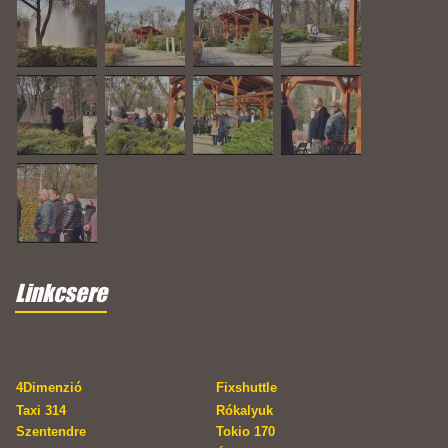
Linkcsere
4Dimenzió
Fixshuttle
Taxi 314
Rókalyuk
Szentendre
Tokio 170