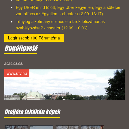
Egy UBER mind fölött, Egy Uber kegyetlen, Egy a sötétbe
zár, bilincs az Egyetlen, - cheater (12.09. 16:17)
Tényleg alkotmány ellenes e a taxik létszámának
szabályozása? - cheater (12.09. 16:06)
Legfrissebb 100 Fórumtéma
Dugófigyelő
2026.08.08.
www.utv.hu
Utoljára feltöltött képek