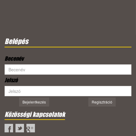
Belépés
Becenév
Jelszó
Bejelentkezés
Regisztráció
Közösségi kapcsolatok