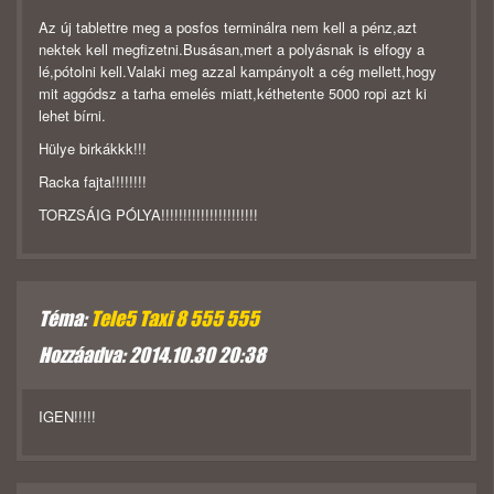
Az új tablettre meg a posfos terminálra nem kell a pénz,azt
nektek kell megfizetni.Busásan,mert a polyásnak is elfogy a
lé,pótolni kell.Valaki meg azzal kampányolt a cég mellett,hogy
mit aggódsz a tarha emelés miatt,kéthetente 5000 ropi azt ki
lehet bírni.
Hülye birkákkk!!!
Racka fajta!!!!!!!!
TORZSÁIG PÓLYA!!!!!!!!!!!!!!!!!!!!!!
Téma:
Tele5 Taxi 8 555 555
Hozzáadva: 2014.10.30 20:38
IGEN!!!!!