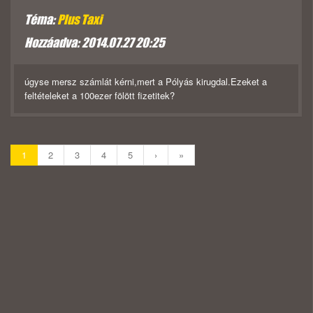
Téma:
Plus Taxi
Hozzáadva: 2014.07.27 20:25
úgyse mersz számlát kérni,mert a Pólyás kirugdal.Ezeket a
feltételeket a 100ezer fölött fizetitek?
1
2
3
4
5
›
»