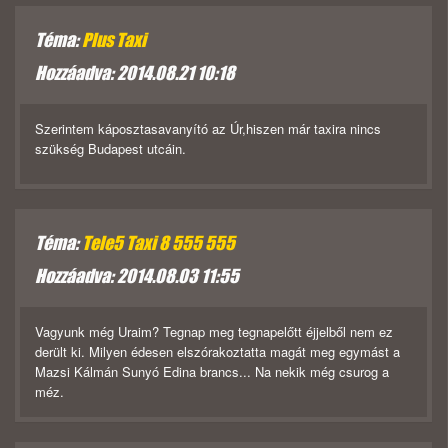
Téma:
Plus Taxi
Hozzáadva: 2014.08.21 10:18
Szerintem káposztasavanyító az Úr,hiszen már taxira nincs
szükség Budapest utcáin.
Téma:
Tele5 Taxi 8 555 555
Hozzáadva: 2014.08.03 11:55
Vagyunk még Uraim? Tegnap meg tegnapelőtt éjjelből nem ez
derült ki. Milyen édesen elszórakoztatta magát meg egymást a
Mazsi Kálmán Sunyó Edina brancs... Na nekik még csurog a
méz.