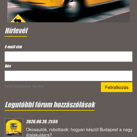
Hírlevél
E-mail cím
*
Név
Email marketing
by NeoSoft
Legutóbbi fórum hozzászólások
2026.06.26. 21:55
Okosautók, robottaxik: hogyan készül Budapest a nagy
átalakulásra?