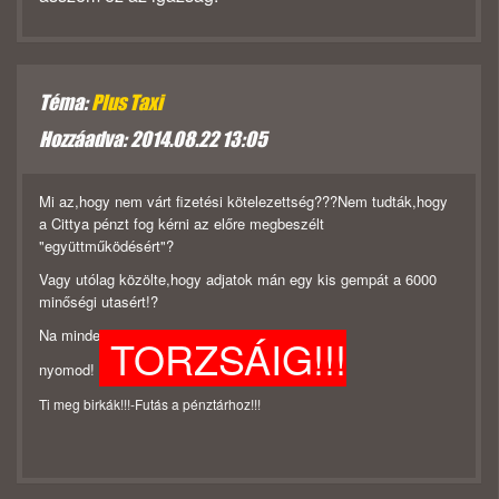
Téma:
Plus Taxi
Hozzáadva: 2014.08.22 13:05
Mi az,hogy nem várt fizetési kötelezettség???Nem tudták,hogy
a Cittya pénzt fog kérni az előre megbeszélt
"együttműködésért"?
Vagy utólag közölte,hogy adjatok mán egy kis gempát a 6000
minőségi utasért!?
Na mindegy Pólya!-Jól
TORZSÁIG!!!
nyomod!
Ti meg birkák!!!-Futás a pénztárhoz!!!