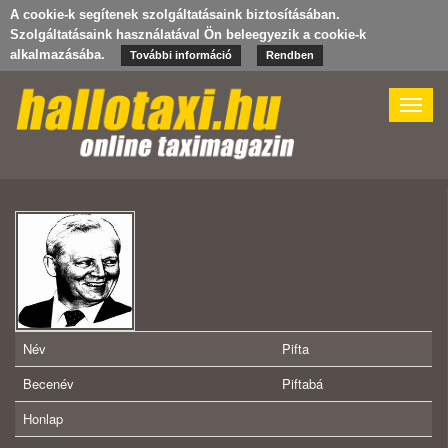
A cookie-k segítenek szolgáltatásaink biztosításában.
Szolgáltatásaink használatával Ön beleegyezik a cookie-k
alkalmazásába.
További információ
Rendben
Toggle
naviga
Név
Pifta
Becenév
Piftabá
Honlap