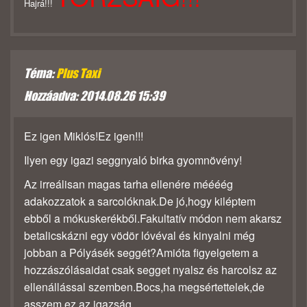
Hajrá!!!
Téma:
Plus Taxi
Hozzáadva: 2014.08.26 15:39
Ez igen Miklós!Ez igen!!!
Ilyen egy igazi seggnyaló birka gyomnövény!
Az irreálisan magas tarha ellenére méééég
adakozzatok a sarcolóknak.De jó,hogy kiléptem
ebből a mókuskerékből.Fakultatív módon nem akarsz
betalicskázni egy vödör lóvéval és kinyalni még
jobban a Pólyásék seggét?Amióta figyelgetem a
hozzászólásaidat csak segget nyalsz és harcolsz az
ellenállással szemben.Bocs,ha megsértettelek,de
asszem ez az igazság.