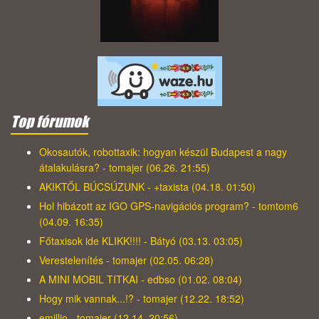
Top fórumok
Okosautók, robottaxik: hogyan készül Budapest a nagy
átalakulásra? - tomajer (06.26. 21:55)
AKIKTŐL BÚCSÚZUNK - +taxista (04.18. 01:50)
Hol hibázott az IGO GPS-navigációs program? - tomtom6
(04.09. 16:35)
Főtaxisok ide KLIKK!!!! - Bátyó (03.13. 03:05)
Verestelenítés - tomajer (02.05. 06:28)
A MINI MOBIL TITKAI - edbso (01.02. 08:04)
Hogy mik vannak...!? - tomajer (12.22. 18:52)
emillio - tomajer (12.14. 20:56)