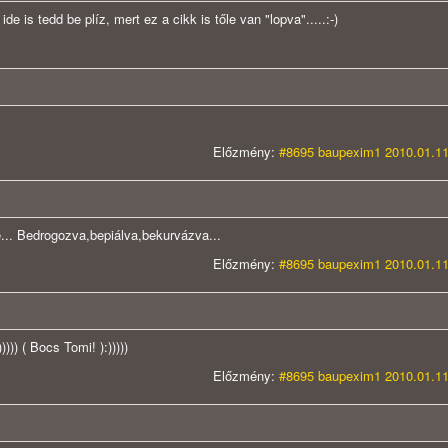
 is tedd be plíz, mert ez a cikk is tőle van "lopva".....:-)
Előzmény:
#8695 baupexim1 2010.01.11
e... Bedrogozva,bepiálva,bekurvázva...
Előzmény:
#8695 baupexim1 2010.01.11
)) ( Bocs Tomi! ):)))))
Előzmény:
#8695 baupexim1 2010.01.11