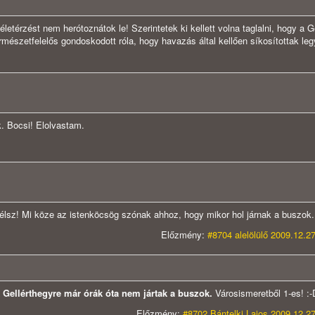
etérzést nem herótoznátok le! Szerintetek ki kellett volna taglalni, hogy a G
természetfelelős gondoskodott róla, hogy havazás által kellően síkosítottak le
k. Bocsi! Elolvastam.
sz! Mi köze az istenköcsög szónak ahhoz, hogy mikor hol járnak a buszok. :
Előzmény:
#8704 alelölülő 2009.12.2
 A Gellérthegyre már órák óta nem jártak a buszok.
Városismeretből 1-es! :
Előzmény:
#8702 Bántelki Lajos 2009.12.27