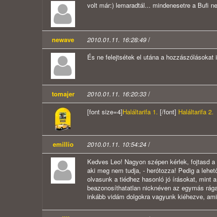
volt már:) lemaradtál... mindenesetre a Bufi 
newave
2010.01.11. 16:28:49
/
És ne felejtsétek el utána a hozzászólásokat i
tomajer
2010.01.11. 16:20:33
/
[font size=4]
Haláltarifa 1.
[/font]
Haláltarifa 2.
emillio
2010.01.11. 10:54:24
/
Kedves Leo! Nagyon szépen kérlek, fojtasd a g
aki meg nem tudja, - herótozza! Pedig a lehe
olvasunk a tiédhez hasonló jó írásokat, mint 
beazonosíthatatlan nicknéven az egymás rága
inkább vidám dolgokra vagyunk kiéhezve, amik