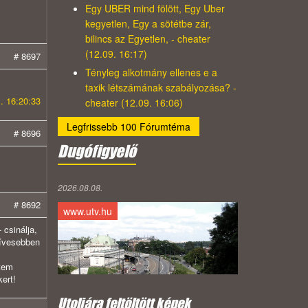
Egy UBER mind fölött, Egy Uber
kegyetlen, Egy a sötétbe zár,
bilincs az Egyetlen, - cheater
(12.09. 16:17)
# 8697
Tényleg alkotmány ellenes e a
taxik létszámának szabályozása? -
. 16:20:33
cheater (12.09. 16:06)
Legfrissebb 100 Fórumtéma
# 8696
Dugófigyelő
2026.08.08.
# 8692
www.utv.hu
 csinálja,
zívesebben
ntem
ert!
Utoljára feltöltött képek