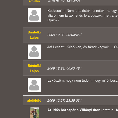
emillio
2010.01.02. 14:24:56
/
Kedveseim! Nem is taxisták lennétek, ha egy él
aljáról nem jártak fel és le a buszok, mert a 
útjaink?
Bántelki
2009.12.28. 00:04:46
/
Lajos
Ja! Leesett! Késő van, és fáradt vagyok.... O
Bántelki
2009.12.28. 00:03:48
/
Lajos
Esküszöm, hogy nem tudom, hogy miről beszél
alelölülő
2009.12.27. 23:35:03
/
Az idős házaspár a Villányi úton intett le.