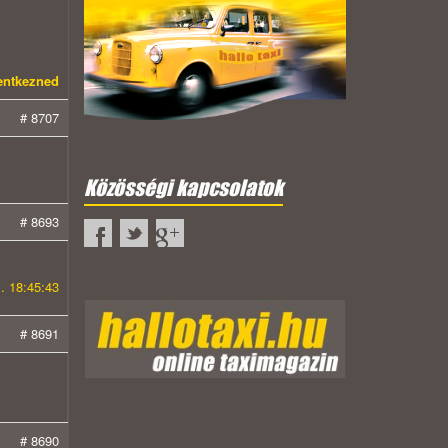
lentkezned
# 8707
Közösségi kapcsolatok
# 8693
. 18:45:43
# 8691
# 8690