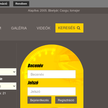
rmáció
Rendben
Alapítva: 2005. Bbetyár; Csogu; tomajer
KERESÉS
M
GALÉRIA
VIDEÓK
Becenév
e:
Jelszó
: 21
Bejelentkezés
Regisztráció