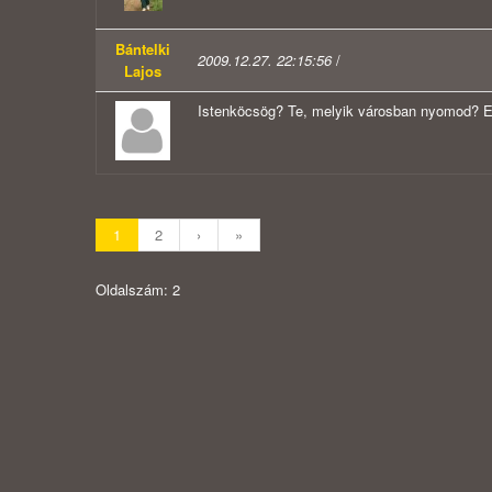
Bántelki
2009.12.27. 22:15:56
/
Lajos
Istenköcsög? Te, melyik városban nyomod? Es
1
2
›
»
Oldalszám: 2