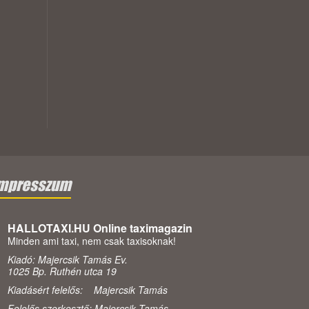
mpresszum
HALLOTAXI.HU Online taximagazin
Minden ami taxi, nem csak taxisoknak!
Kiadó: Majercsik Tamás Ev.
1025 Bp. Ruthén utca 19
Kiadásért felelős: Majercsik Tamás
Felelős szerkesztő: Majercsik Tamás