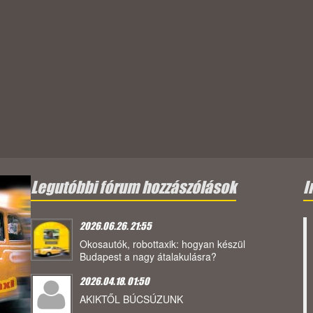
Legutóbbi fórum hozzászólások
I
2026.06.26. 21:55
Okosautók, robottaxik: hogyan készül
Budapest a nagy átalakulásra?
2026.04.18. 01:50
AKIKTŐL BÚCSÚZUNK