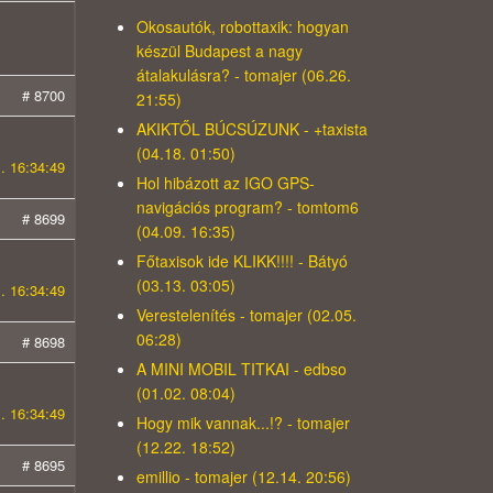
Okosautók, robottaxik: hogyan
készül Budapest a nagy
átalakulásra? - tomajer (06.26.
# 8700
21:55)
AKIKTŐL BÚCSÚZUNK - +taxista
(04.18. 01:50)
. 16:34:49
Hol hibázott az IGO GPS-
navigációs program? - tomtom6
# 8699
(04.09. 16:35)
Főtaxisok ide KLIKK!!!! - Bátyó
(03.13. 03:05)
. 16:34:49
Verestelenítés - tomajer (02.05.
06:28)
# 8698
A MINI MOBIL TITKAI - edbso
(01.02. 08:04)
. 16:34:49
Hogy mik vannak...!? - tomajer
(12.22. 18:52)
# 8695
emillio - tomajer (12.14. 20:56)