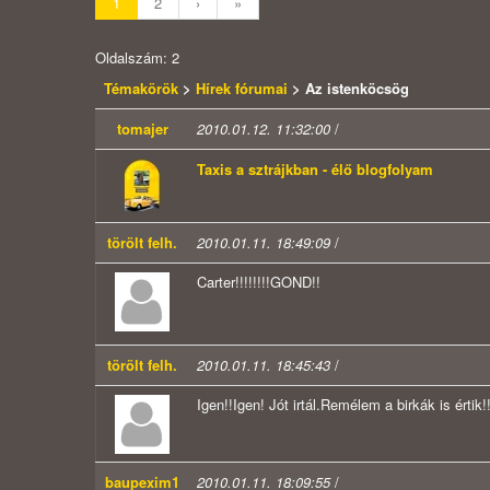
1
2
›
»
Oldalszám: 2
Témakörök
>
Hírek fórumai
> Az istenköcsög
tomajer
2010.01.12. 11:32:00
/
Taxis a sztrájkban - élő blogfolyam
törölt felh.
2010.01.11. 18:49:09
/
Carter!!!!!!!!GOND!!
törölt felh.
2010.01.11. 18:45:43
/
Igen!!Igen! Jót irtál.Remélem a birkák is értik!
baupexim1
2010.01.11. 18:09:55
/