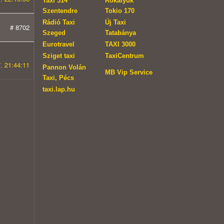
Taxi 314
Rókalyuk
Szentendre
Tokio 170
Rádió Taxi
Új Taxi
# 8702
Szeged
Tatabánya
Eurotravel
TAXI 3000
Sziget taxi
TaxiCentrum
. 21:44:11
Pannon Volán
MB Vip Service
Taxi, Pécs
taxi.lap.hu