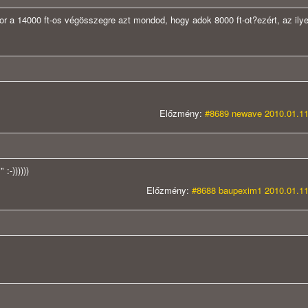
or a 14000 ft-os végösszegre azt mondod, hogy adok 8000 ft-ot?ezért, az ily
Előzmény:
#8689 newave 2010.01.11
:-))))))
Előzmény:
#8688 baupexim1 2010.01.11