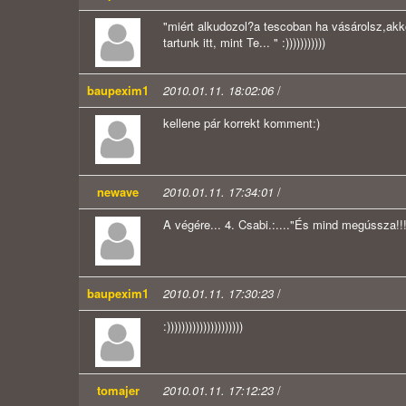
"miért alkudozol?a tescoban ha vásárolsz,akk
tartunk itt, mint Te... " :)))))))))))
baupexim1
2010.01.11. 18:02:06
/
kellene pár korrekt komment:)
newave
2010.01.11. 17:34:01
/
A végére... 4. Csabi.:...."És mind megússza!!!" 
baupexim1
2010.01.11. 17:30:23
/
:)))))))))))))))))))))
tomajer
2010.01.11. 17:12:23
/