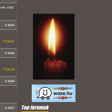
enek miatt
# 8694
. 17:34:01
# 8689
. 17:30:23
# 8688
Top fórumok
# 8687