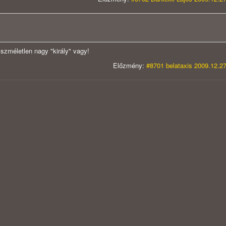
zméletlen nagy "király" vagy!
Előzmény:
#8701 belataxis 2009.12.27