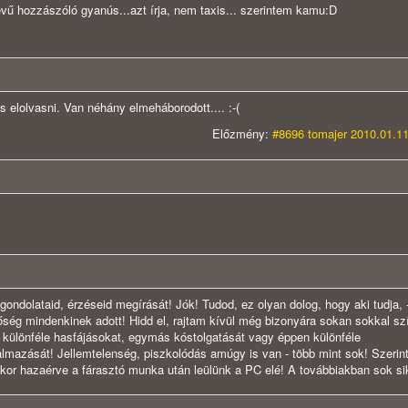
nevű hozzászóló gyanús...azt írja, nem taxis... szerintem kamu:D
s elolvasni. Van néhány elmeháborodott.... :-(
Előzmény:
#8696 tomajer 2010.01.11
ondolataid, érzéseid megírását! Jók! Tudod, ez olyan dolog, hogy aki tudja, -
tőség mindenkinek adott! Hidd el, rajtam kívül még bizonyára sokan sokkal s
a különféle hasfájásokat, egymás kóstolgatását vagy éppen különféle
lmazását! Jellemtelenség, piszkolódás amúgy is van - több mint sok! Szeri
or hazaérve a fárasztó munka után leülünk a PC elé! A továbbiakban sok sik