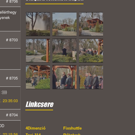
# 8706
ellérthegy
gyenek
# 8703
# 8705
))))
7. 23:35:03
Linkcsere
# 8704
-DD
4Dimenzió
Fixshuttle
. 22:15:56