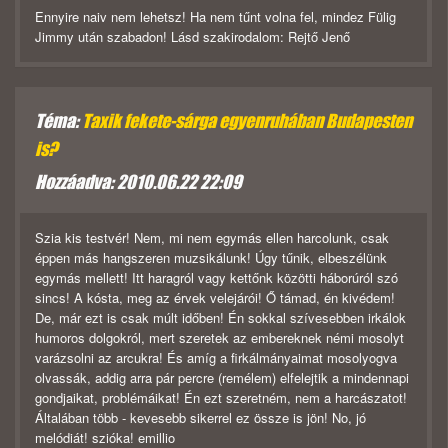
Ennyire naiv nem lehetsz! Ha nem tűnt volna fel, mindez Fülig
Jimmy után szabadon! Lásd szakirodalom: Rejtő Jenő
Téma:
Taxik fekete-sárga egyenruhában Budapesten
is?
Hozzáadva: 2010.06.22 22:09
Szia kis testvér! Nem, mi nem egymás ellen harcolunk, csak
éppen más hangszeren muzsikálunk! Úgy tűnik, elbeszélünk
egymás mellett! Itt haragról vagy kettőnk közötti háborúról szó
sincs! A kósta, meg az érvek velejárói! Ő támad, én kivédem!
De, már ezt is csak múlt időben! Én sokkal szívesebben irkálok
humoros dolgokról, mert szeretek az embereknek némi mosolyt
varázsolni az arcukra! És amíg a firkálmányaimat mosolyogva
olvassák, addig arra pár percre (remélem) elfelejtik a mindennapi
gondjaikat, problémáikat! Én ezt szeretném, nem a harcászatot!
Általában több - kevesebb sikerrel ez össze is jön! No, jó
melódiát! szióka! emillio