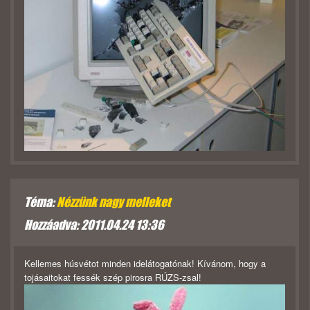
Téma:
Nézzünk nagy melleket
Hozzáadva: 2011.04.24 13:36
Kellemes húsvétot minden idelátogatónak! Kívánom, hogy a
tojásaitokat fessék szép pirosra RÚZS-zsal!