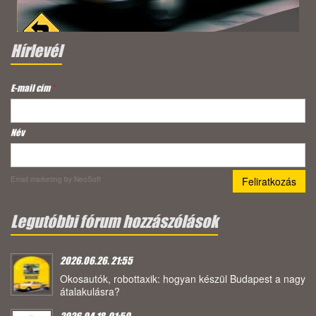
Hírlevél
E-mail cím
*
Név
Email marketing
by NeoSoft
Legutóbbi fórum hozzászólások
2026.06.26. 21:55
Okosautók, robottaxik: hogyan készül Budapest a nagy
átalakulásra?
2026.04.18. 01:50