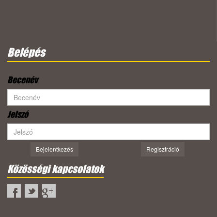
Belépés
Becenév
Jelszó
Bejelentkezés
Regisztráció
Közösségi kapcsolatok