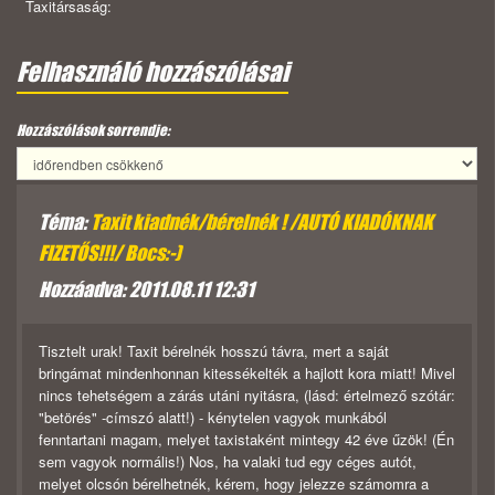
Taxitársaság:
Felhasználó hozzászólásai
Hozzászólások sorrendje:
Téma:
Taxit kiadnék/bérelnék ! /AUTÓ KIADÓKNAK
FIZETŐS!!!/ Bocs:-)
Hozzáadva: 2011.08.11 12:31
Tisztelt urak! Taxit bérelnék hosszú távra, mert a saját
bringámat mindenhonnan kitessékelték a hajlott kora miatt! Mivel
nincs tehetségem a zárás utáni nyitásra, (lásd: értelmező szótár:
"betörés" -címszó alatt!) - kénytelen vagyok munkából
fenntartani magam, melyet taxistaként mintegy 42 éve űzök! (Én
sem vagyok normális!) Nos, ha valaki tud egy céges autót,
melyet olcsón bérelhetnék, kérem, hogy jelezze számomra a