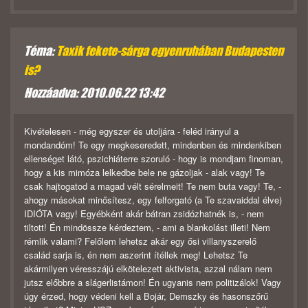
Téma:
Taxik fekete-sárga egyenruhában Budapesten
is?
Hozzáadva: 2010.06.22 13:42
Kivételesen - még egyszer és utoljára - feléd irányul a
mondandóm! Te egy megkeseredett, mindenben és mindenkiben
ellenséget látó, pszichiáterre szoruló - hogy is mondjam finoman,
hogy a kis mimóza lelkedbe bele ne gázoljak - alak vagy! Te
csak hajtogatod a magad vélt sérelmeit! Te nem buta vagy! Te, -
ahogy másokat minősítesz, egy felforgató (a Te szavaiddal élve)
IDIÓTA vagy! Egyébként akár bátran zsidózhatnék is, - nem
tiltott! Én mindössze kérdeztem, - ami a blankolást illeti! Nem
rémlik valami? Felőlem lehetsz akár egy ősi villanyszerelő
család sarja is, én nem aszerint ítéllek meg! Lehetsz Te
akármilyen véresszájú elkötelezett aktivista, azzal nálam nem
jutsz előbbre a slágerlistámon! Én ugyanis nem politizálok! Vagy
úgy érzed, hogy védeni kell a Bojár, Demszky és hasonszőrű