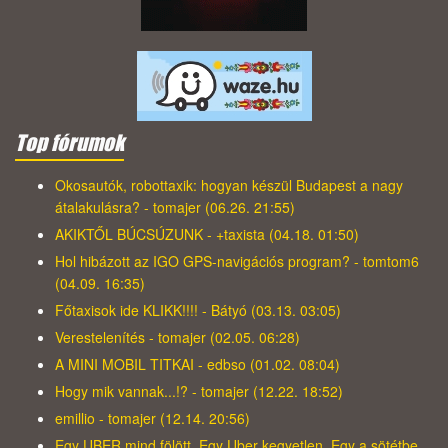
Top fórumok
Okosautók, robottaxik: hogyan készül Budapest a nagy
átalakulásra? - tomajer (06.26. 21:55)
AKIKTŐL BÚCSÚZUNK - +taxista (04.18. 01:50)
Hol hibázott az IGO GPS-navigációs program? - tomtom6
(04.09. 16:35)
Főtaxisok ide KLIKK!!!! - Bátyó (03.13. 03:05)
Verestelenítés - tomajer (02.05. 06:28)
A MINI MOBIL TITKAI - edbso (01.02. 08:04)
Hogy mik vannak...!? - tomajer (12.22. 18:52)
emillio - tomajer (12.14. 20:56)
Egy UBER mind fölött, Egy Uber kegyetlen, Egy a sötétbe