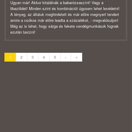
Ugyan már! Akkor kitalálnák a babarózsaszínt! Vagy a
libazöldet! Minden szint és kombinációt úgysem lehet levédetni!
A lényeg, az általuk meghirdetett és már előre megnyert tendert
amire a csókos már előre leadta a százalékot, - megvalósuljon!
Még az is lehet, hogy sárga és fekete vendégmunkások fognak
ezután taxizni!
1
2
3
4
5
›
»