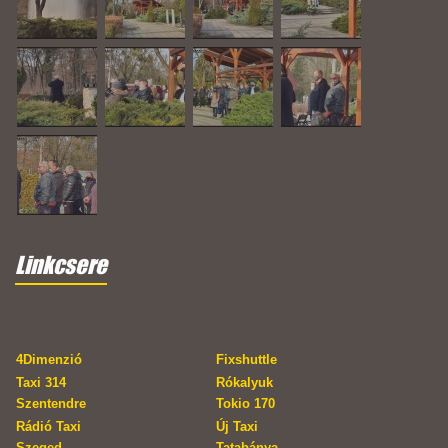
Linkcsere
4Dimenzió
Fixshuttle
Taxi 314
Rókalyuk
Szentendre
Tokio 170
Rádió Taxi
Új Taxi
Szeged
Tatabánya