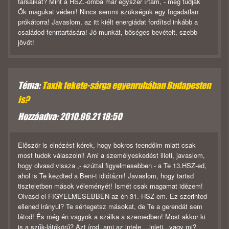
társaikat? Mint a HSZ.-omba már egyszer írtam, - meg tudják
Ők magukat védeni! Nincs semmi szükségük egy fogadatlan
prókátorra! Javaslom, az itt kiélt energiádat fordítsd inkább a
családod fenntartására! Jó munkát, bőséges bevételt, szebb
jövőt!
Téma:
Taxik fekete-sárga egyenruhában Budapesten
is?
Hozzáadva: 2010.06.21 18:50
Először is elnézést kérek, hogy bokros teendőim miatt csak
most tudok válaszolni! Ami a személyeskedést illeti, javaslom,
hogy olvasd vissza ,- ezúttal figyelmesebben - a Te 13.HSZ-ed,
ahol is Te kezdted a Beni-t idiótázni! Javaslom, hogy tartsd
tiszteletben mások véleményét! Ismét csak magamat idézem!
Olvasd el FIGYELMESEBBEN az én 31. HSZ-em. Ez szerinted
ellened irányul? Te sértegetsz másokat, de Te a gerendát sem
látod! És még én vagyok a szálka a szemedben! Most akkor ki
is a szűk-látókörű? Azt írod, ami az intele ...inleti...vagy mi?