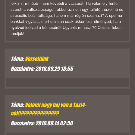
lelkizni, mi több - nem követeli a vacsorát! Ha valamely férfiú
szereti a változatosságot, akkor az nem egy túlfűtött érzelmű és
szexuális beállítottságú, hanem már rögtön szarházi? A sperma
bankkal vigyázz, mert orálisan csak akkor lesz élményed, ha a
nyelved leolvad a kémcsőről! Ugyanis mínusz 70 Celsius fokon
tárolják!
Téma:
Verseljünk
Hozzáadva: 2010.09.29 13:55
Téma:
Valami nagy baj van a Taxi4-
nél!!??????????????
Hozzáadva: 2010.09.14 02:50