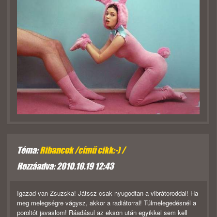
Téma:
Ribancok /című cikk:-) /
Hozzáadva: 2010.10.19 12:43
Igazad van Zsuzska! Játssz csak nyugodtan a vibrátoroddal! Ha
meg melegségre vágysz, akkor a radiátorral! Túlmelegedésnél a
poroltót javaslom! Ráadásul az eksön után egyikkel sem kell