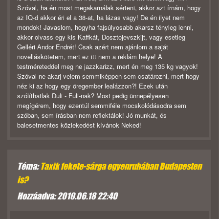
Szóval, ha én most megakarnálak sérteni, akkor azt írnám, hogy
az IQ-d akkor éri el a 38-at, ha lázas vagy! De én ilyet nem
mondok! Javaslom, hogyha fajsúlyosabb akarsz tényleg lenni,
akkor olvass egy kis Kaffkát, Dosztojevszkijt, vagy esetleg
Gelléri Andor Endrét! Csak azért nem ajánlom a saját
novelláskötetem, mert ez itt nem a reklám helye! A
testméreteddel meg ne jazzkarizz, mert én meg 135 kg vagyok!
Szóval ne akarj velem semmiképpen sem csatározni, mert hogy
néz ki az hogy egy öregember lealázzon?! Ezek után
szólíthatlak Duli - Fuli-nak? Most pedig ünnepélyesen
megígérem, hogy ezentúl semmiféle mocskolódásodra sem
szóban, sem írásban nem reflektálok! Jó munkát, és
balesetmentes közlekedést kívánok Neked!
Téma:
Taxik fekete-sárga egyenruhában Budapesten
is?
Hozzáadva: 2010.06.18 22:40