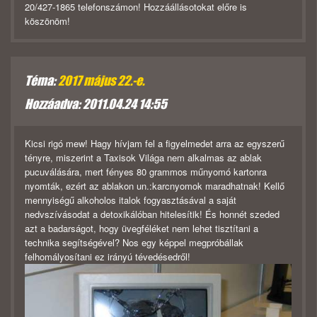
20/427-1865 telefonszámon! Hozzáállásotokat előre is
köszönöm!
Téma:
2017 május 22.-e.
Hozzáadva: 2011.04.24 14:55
Kicsi rigó mew! Hagy hívjam fel a figyelmedet arra az egyszerű
tényre, miszerint a Taxisok Világa nem alkalmas az ablak
pucuválására, mert fényes 80 grammos műnyomó kartonra
nyomták, ezért az ablakon un.:karcnyomok maradhatnak! Kellő
mennyiségű alkoholos italok fogyasztásával a saját
nedvszívásodat a detoxikálóban hitelesítik! És honnét szeded
azt a badarságot, hogy üvegféléket nem lehet tisztítani a
technika segítségével? Nos egy képpel megpróbállak
felhomályosítani ez irányú tévedésedről!