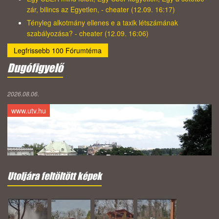
zár, bilincs az Egyetlen, - cheater (12.09. 16:17)
Tényleg alkotmány ellenes e a taxik létszámának
szabályozása? - cheater (12.09. 16:06)
Legfrissebb 100 Fórumtéma
Dugófigyelő
2026.08.06.
www.utv.hu
Utoljára feltöltött képek