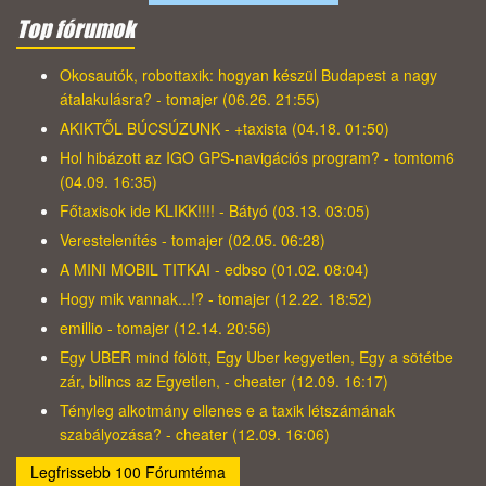
Top fórumok
Okosautók, robottaxik: hogyan készül Budapest a nagy
átalakulásra? - tomajer (06.26. 21:55)
AKIKTŐL BÚCSÚZUNK - +taxista (04.18. 01:50)
Hol hibázott az IGO GPS-navigációs program? - tomtom6
(04.09. 16:35)
Főtaxisok ide KLIKK!!!! - Bátyó (03.13. 03:05)
Verestelenítés - tomajer (02.05. 06:28)
A MINI MOBIL TITKAI - edbso (01.02. 08:04)
Hogy mik vannak...!? - tomajer (12.22. 18:52)
emillio - tomajer (12.14. 20:56)
Egy UBER mind fölött, Egy Uber kegyetlen, Egy a sötétbe
zár, bilincs az Egyetlen, - cheater (12.09. 16:17)
Tényleg alkotmány ellenes e a taxik létszámának
szabályozása? - cheater (12.09. 16:06)
Legfrissebb 100 Fórumtéma