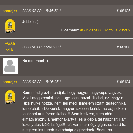
tomajer
2006.02.22. 15:35:50
/
# 68125
Jobb is:-)
Előzmény:
#68123 2006.02.22. 15:35:09
törölt
2006.02.22. 15:35:09
/
# 68123
felh.
No comment:-)
tomajer
2006.02.22. 15:16:25
/
# 68124
Rám mindig azt mondják, hogy nagyon nagyképű vagyok.
Most megpróbálok nem úgy fogalmazni. Tudod, az, hogy a
Rics hülye hozzá, nem lep meg, ismerem számítástechnikai
ismereteit:-) De kérlek, nagyon szépen kérlek, ne adj nekem
tanácsokat informatikából!!! Sem kedvem, sem időm
elmagyarázni, a memóriakártya, és a gép által használt Ram
iszonyatos különbségét!!! ui: van már négy gigás sd card is,
mégsem lesz több memóriája a gépednek. Bocs, ha