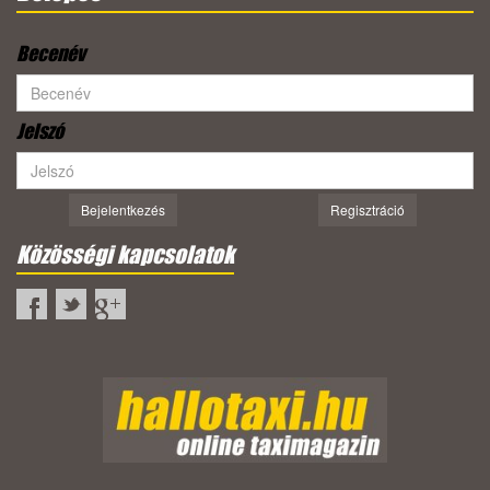
Becenév
Jelszó
Bejelentkezés
Regisztráció
Közösségi kapcsolatok