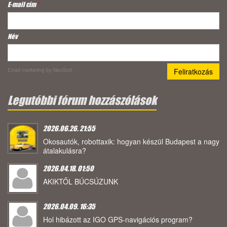
E-mail cím
*
Név
Email marketing
by NeoSoft
Legutóbbi fórum hozzászólások
2026.06.26. 21:55
Okosautók, robottaxik: hogyan készül Budapest a nagy
átalakulásra?
2026.04.18. 01:50
AKIKTŐL BÚCSÚZUNK
2026.04.09. 16:35
Hol hibázott az IGO GPS-navigációs program?