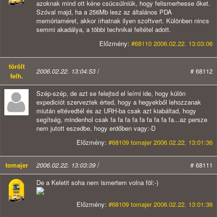
azoknak mind ott kéne csücsülniük, hogy felismerhesse őket.
Szóval majd, ha a 256Mb lesz az általános PDA
memóriaméret, akkor írhatnak ilyen szoftvert. Különben nincs
semmi akadálya, a többi technikai feltétel adott.
Előzmény:
#68110 2006.02.22. 13:03:06
törölt
2006.02.22. 13:04:53
/
# 68112
felh.
Szép-szép, de azt se felejtsd el leírni ide, hogy külön
expediciót szerveztek érted, hogy a hegyekből lehozzanak
miután eltévedtél és az URH-ba csak azt kiabáltad, hogy
segítség, mindenhol csak fa fa fa fa fa fa fa fa fa...az persze
nem jutott eszedbe, hogy erdőben vagy:-D
Előzmény:
#68109 tomajer 2006.02.22. 13:01:36
tomajer
2006.02.22. 13:03:39
/
# 68111
De a Keletit soha nem ismertem volna föl:-)
Előzmény:
#68109 tomajer 2006.02.22. 13:01:36