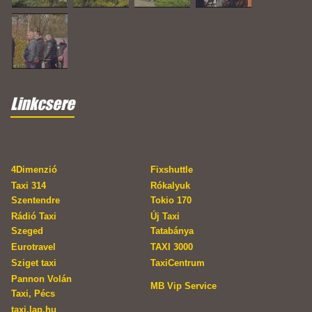
Linkcsere
4Dimenzió
Fixshuttle
Taxi 314
Rókalyuk
Szentendre
Tokio 170
Rádió Taxi
Új Taxi
Szeged
Tatabánya
Eurotravel
TAXI 3000
Sziget taxi
TaxiCentrum
Pannon Volán
MB Vip Service
Taxi, Pécs
taxi.lap.hu