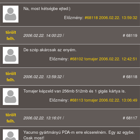
Na, most kétségbe ejted:)
Előzmény:
#68118 2006.02.22. 13:59:32
törölt
2006.02.22. 14:00:23
/
# 68119
felh.
De szép akárcsak az enyém.
Előzmény:
#68102 tomajer 2006.02.22. 12:42:51
törölt
2006.02.22. 13:59:32
/
# 68118
felh.
Tomajer képzeld van 256mb 512mb és 1 gigás kártya is.
Előzmény:
#68113 tomajer 2006.02.22. 13:06:49
törölt
2006.02.22. 13:16:01
/
# 68117
felh.
Yacumo gyártmányú PDA-m erre elcserelném. Egy az egybe.
Csak most!