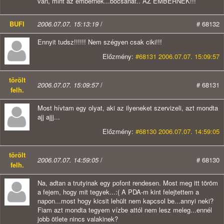
van, mint az embernek...bocsánat.. AZ EMBERNEK!!!
BUFI
2006.07.07. 15:13:19
/
# 68132
Ennyit tudsz!!!!!! Nem szégyen csak ciki!!!
Előzmény:
#68131 2006.07.07. 15:09:57
törölt
2006.07.07. 15:09:57
/
# 68131
felh.
Most hívtam egy olyat, aki az ilyeneket szervizeli, azt mondta
ajj ajjj...
Előzmény:
#68130 2006.07.07. 14:59:05
törölt
2006.07.07. 14:59:05
/
# 68130
felh.
Na, adtan a trutyinak egy pofont rendesen. Most meg itt töröm
a fejem, hogy mit tegyek...:( A PDA-m kint felejtettem a
napon...most hogy kicsit lehült nem kapcsol be...annyi neki?
Fiam azt mondta tegyem vízbe attól nem lesz meleg...ennél
jobb ötlete nincs valakinek?