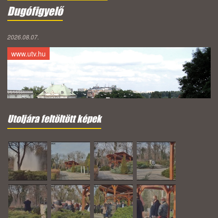
Dugófigyelő
2026.08.07.
www.utv.hu
Utoljára feltöltött képek