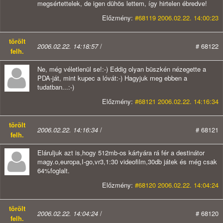
megsértettelek, de igen dühös lettem, így hirtelen ébredve!
Előzmény:
#68119 2006.02.22. 14:00:23
törölt
2006.02.22. 14:18:57
/
# 68122
felh.
Ne, még véletlenül se!:-) Eddig olyan büszkén nézegette a
PDA-ját, mint kupec a lóvát:-) Hagyjuk meg ebben a
tudatban...:-)
Előzmény:
#68121 2006.02.22. 14:16:34
törölt
2006.02.22. 14:16:34
/
# 68121
felh.
Eláruljuk azt is,hogy 512mb-os kártyára rá fér a destinátor
magy.o,europa,I-go,vr3,1:30 videofilm,30db játek és még csak
64%foglalt.
Előzmény:
#68120 2006.02.22. 14:04:24
törölt
2006.02.22. 14:04:24
/
# 68120
felh.