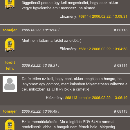
függetlenül persze úgy kell megcsinálni, hogy csak akkor
vegye figyelembe amit mondasz, ha akarod.
Előzmény:
#68114 2006.02.22. 13:08:31
tomajer
2006.02.22. 13:10:28
/
# 68115
Mert nem láttam a fáktól az erdőt:-)
Előzmény:
#68112 2006.02.22. 13:04:53
törölt
2006.02.22. 13:08:31
/
# 68114
felh.
De feltétlen az kell, hogy csak akkor reagáljon a hangra, ha
lenyomsz egy gombot, mert különben folyamatosan változna a
cél, miközben az URH-n lökik a címet:-)
Előzmény:
#68113 tomajer 2006.02.22. 13:06:49
tomajer
2006.02.22. 13:06:49
/
# 68113
Ez is memóriakérdés. Ma a legtöbb PDA 64Mb rammal
rendelkezik. ebbe, a hangok nem férnek bele. Márpedig