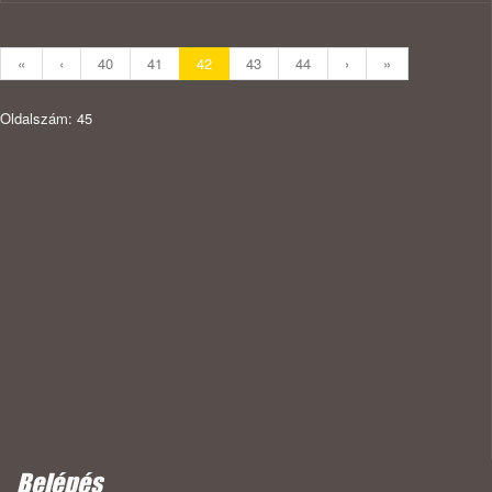
«
‹
40
41
42
43
44
›
»
Oldalszám: 45
Belépés