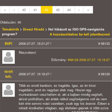
«
‹
40
41
42
43
44
›
»
Oldalszám: 45
Témakörök
>
Droszt Híradó
> Hol hibázott az IGO GPS-navigációs
program?
A hozzászóláshoz be kell jelentkezned
BUFI
2006.07.07. 15:21:27
/
# 68133
Részvétem!
Előzmény:
#68129 2006.07.07. 15:19:27
törölt
2006.07.07. 15:19:27
/
# 68129
felh.
Több ez ennél barátom, ez tragédia. Igaz, az én kicsi
tragédiám, amit én nagyban élek meg. Hiszen egy
munkatársam veszítettem el, aki a bajban mindig segített,
akivel profitáltam, aki érdek nélkül segítségemre volt és nem
kért érte semmi mást cserében, csak egy kis áramot. Ebben a
rohadt érzéketlen világban, egy élettelen gépnek is több szíve