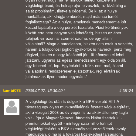
végkielégítésed, és holnap újra felveszlek, az kizárólag a
saját problémám, illetve a cégemé. De ki az a hülye
munkáltató, aki kirúgja emberét, majd másnap ismét
foglalkoztatja? Az a hülye, amelynek menedzsmentje két
kézzel lapátolja a cég pénzét hazafelé. Piaci körülmények
között erre nem nagyon van lehetőség, hiszen az éber
tulajnak ez azonnal szemet szúrna, de egy állami
vállalatnál? Maga a paradicsom, hiszen nem csak a vezetés,
hanem a tulajdonosi jogkört gyakorlók is haverok, pénz meg
dögivel, hiszen a nagy közösből jön. Itt könnyen el lehet
játszani, ugyanis az egész menedzsment egy oldalon áll,
egy tehenet fej, lop. Egyébként a trükk nem mai, állami
vállalatoknál rendszeresen eljátszották, régi elvtársak
jutalmaztak ilyen módon egymást."
kámbi078
2009.07.27. 15:30:09
/
# 38124
A végkielégítés után is dolgozik a BKV-vezető MTI A
társaság egy olyan munkavállalónak fizetett végkielégítést,
aki a vizsgált 2008-as év végén is az aktív állomány tagja
volt - írja a Magyar Nemzet. hirdetés Hiába fizettek ki -
prémiumokkal együtt - mintegy százmillió forintot
végkielégítésként a BKV személyzeti vezetőjének tavaly
márciusban, ő ma is a fővárosi közlekedési társaságnál