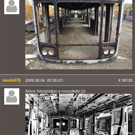
kámbi078
2009.08.04. 00:36:03
/
# 38128
Akkor folytatódjon a roncsderbi:))))