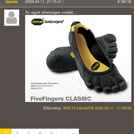
taxista
2009.04.11. 21:15:41
/
# 38116
Az egyik lehetséges modell...
Előzmény:
#38115 kámbi078 2009.04.11. 17:59:54
1
2
3
4
5
›
»