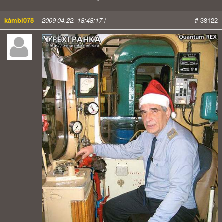
kámbi078
2009.04.22. 18:48:17
/
# 38122