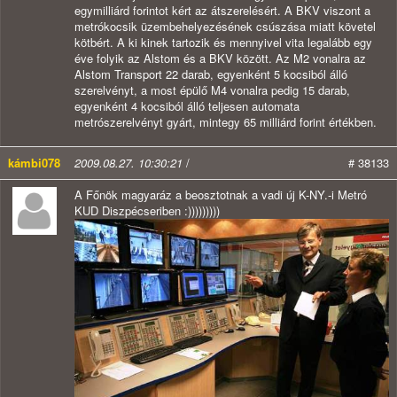
egymilliárd forintot kért az átszerelésért. A BKV viszont a
metrókocsik üzembehelyezésének csúszása miatt követel
kötbért. A ki kinek tartozik és mennyivel vita legalább egy
éve folyik az Alstom és a BKV között. Az M2 vonalra az
Alstom Transport 22 darab, egyenként 5 kocsiból álló
szerelvényt, a most épülő M4 vonalra pedig 15 darab,
egyenként 4 kocsiból álló teljesen automata
metrószerelvényt gyárt, mintegy 65 milliárd forint értékben.
kámbi078
2009.08.27. 10:30:21
/
# 38133
A Főnök magyaráz a beosztotnak a vadi új K-NY.-i Metró
KUD Diszpécseriben :)))))))))