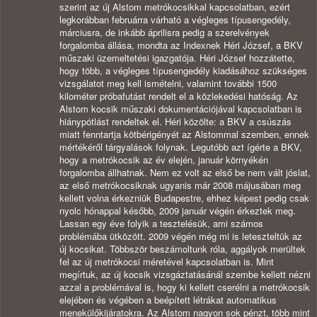
szerint az új Alstom metrókocsikkal kapcsolatban, ezért
legkorábban februárra várható a végleges típusengedély,
márciusra, de inkább áprilisra pedig a szerelvények
forgalomba állása, mondta az Indexnek Héri József, a BKV
műszaki üzemeltetési igazgatója. Héri József hozzátette,
hogy több, a végleges típusengedély kiadásához szükséges
vizsgálatot meg kell ismételni, valamint további 1500
kilométer próbafutást rendelt el a közlekedési hatóság. Az
Alstom kocsik műszaki dokumentációjával kapcsolatban is
hiánypótlást rendeltek el. Héri közölte: a BKV a csúszás
miatt fenntartja kötbérigényét az Alstommal szemben, ennek
mértékéről tárgyalások folynak. Legutóbb azt ígérte a BKV,
hogy a metrókocsik az év elején, január környékén
forgalomba állhatnak. Nem ez volt az első be nem vált jóslat,
az első metrókocsiknak ugyanis már 2008 májusában meg
kellett volna érkezniük Budapestre, ehhez képest pedig csak
nyolc hónappal később, 2009 január végén érkeztek meg.
Lassan egy éve folyik a tesztelésük, ami számos
problémába ütközött. 2009 végén még mi is leteszteltük az
új kocsikat. Többször beszámoltunk róla, aggályok merültek
fel az új metrókocsi méretével kapcsolatban is. Mint
megírtuk, az új kocsik vizsgáztatásánál szembe kellett nézni
azzal a problémával is, hogy ki kellett cserélni a metrókocsik
elejében és végében a beépített létrákat automatikus
menekülőkijáratokra. Az Alstom nagyon sok pénzt, több mint