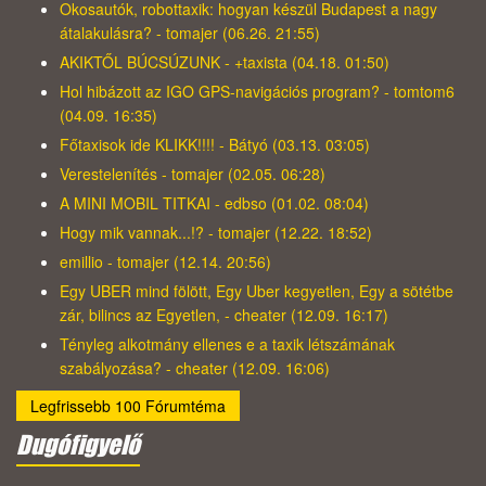
Okosautók, robottaxik: hogyan készül Budapest a nagy
átalakulásra? - tomajer (06.26. 21:55)
AKIKTŐL BÚCSÚZUNK - +taxista (04.18. 01:50)
Hol hibázott az IGO GPS-navigációs program? - tomtom6
(04.09. 16:35)
Főtaxisok ide KLIKK!!!! - Bátyó (03.13. 03:05)
Verestelenítés - tomajer (02.05. 06:28)
A MINI MOBIL TITKAI - edbso (01.02. 08:04)
Hogy mik vannak...!? - tomajer (12.22. 18:52)
emillio - tomajer (12.14. 20:56)
Egy UBER mind fölött, Egy Uber kegyetlen, Egy a sötétbe
zár, bilincs az Egyetlen, - cheater (12.09. 16:17)
Tényleg alkotmány ellenes e a taxik létszámának
szabályozása? - cheater (12.09. 16:06)
Legfrissebb 100 Fórumtéma
Dugófigyelő