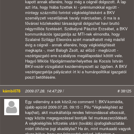
kapott annak ellenére, hogy még a cégnél dolgozott. A lap
azt írta, hogy hiába fizettek ki - prémiumokkal együtt -
mintegy százmillió forintot végkielégítésként a BKV
személyzeti vezetőjének tavaly márciusban, ő ma is a
fővárosi közlekedési társaságnál dolgozhat havi bruttó
négymilliós fizetésért. Székelyné Pásztor Erzsébet, a BKV
kommunikációs igazgatója az MTI-nek elmondta, hogy
Szalainé Szilágyi Eleonóra azért maradhatott még másfél
évig a cégnél - annak ellenére, hogy végkielégítését
megkapta -, mert Balogh Zsolt, az előző - megbízott -
vezérigazgató erre szabályos megállapodást kötött vele.
Hagyó Miklós főpolgármester-helyettes ás Kocsis István
BKV-vezér vizsgálatot kezdeményezett az ügyben. A BKV
vezérigazgatója pályázatot írt ki a humánpolitikai igazgatói
poszt betöltésére.
kámbi078
2009.07.28. 14:47:29
/
# 38125
Egy vélemény a sok közűl,no comment !: BKV-komédia,
újabb epizód 2009.07.25. 09:15 :: Pilu "Végkielégítést az
kap(hat), akit munkáltatója rendes felmondással elbocsát,
vagy közös megegyezéssel bontják fel munkaszerződését.
A végkielégítés kifizetés utáni (tovább) újrafoglalkoztatás
miért ütközne jogi akadályba? Ha én, mint munkaadó vagyok
olyan hülye, hogy ma felmondok neked, kifizetem a