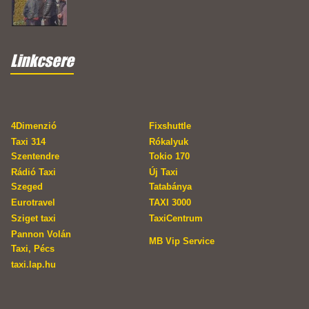
Linkcsere
4Dimenzió
Fixshuttle
Taxi 314
Rókalyuk
Szentendre
Tokio 170
Rádió Taxi
Új Taxi
Szeged
Tatabánya
Eurotravel
TAXI 3000
Sziget taxi
TaxiCentrum
Pannon Volán
MB Vip Service
Taxi, Pécs
taxi.lap.hu