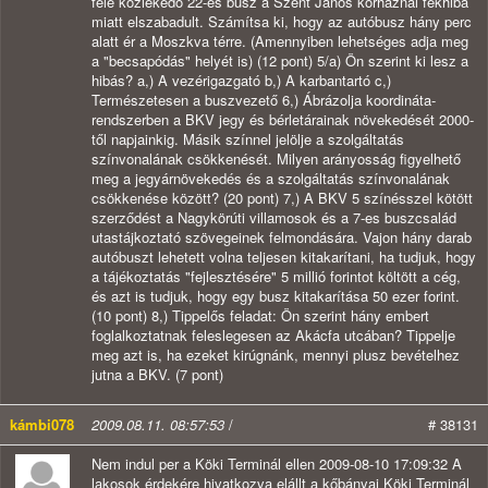
felé közlekedő 22-es busz a Szent János korháznál fékhiba
miatt elszabadult. Számítsa ki, hogy az autóbusz hány perc
alatt ér a Moszkva térre. (Amennyiben lehetséges adja meg
a "becsapódás" helyét is) (12 pont) 5/a) Ön szerint ki lesz a
hibás? a,) A vezérigazgató b,) A karbantartó c,)
Természetesen a buszvezető 6,) Ábrázolja koordináta-
rendszerben a BKV jegy és bérletárainak növekedését 2000-
től napjainkig. Másik színnel jelölje a szolgáltatás
színvonalának csökkenését. Milyen arányosság figyelhető
meg a jegyárnövekedés és a szolgáltatás színvonalának
csökkenése között? (20 pont) 7,) A BKV 5 színésszel kötött
szerződést a Nagykörúti villamosok és a 7-es buszcsalád
utastájkoztató szövegeinek felmondására. Vajon hány darab
autóbuszt lehetett volna teljesen kitakarítani, ha tudjuk, hogy
a tájékoztatás "fejlesztésére" 5 millió forintot költött a cég,
és azt is tudjuk, hogy egy busz kitakarítása 50 ezer forint.
(10 pont) 8,) Tippelős feladat: Ön szerint hány embert
foglalkoztatnak feleslegesen az Akácfa utcában? Tippelje
meg azt is, ha ezeket kirúgnánk, mennyi plusz bevételhez
jutna a BKV. (7 pont)
kámbi078
2009.08.11. 08:57:53
/
# 38131
Nem indul per a Köki Terminál ellen 2009-08-10 17:09:32 A
lakosok érdekére hivatkozva elállt a kőbányai Köki Terminál