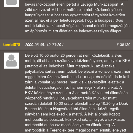
bevásárlóközpont elleni pertől a Levegő Munkacsoport. A
zöld szervezet MTI-hez hétfőn eljutatott közleményében
hangsúlyozza: a hosszas egyeztetési tárgyalást követően
azért állnak el a per lehetőségétől, hogy a budapesti 3-as
metró kőbánya-kispesti végállomásánál mielőbb megszűnjön
az építkezés miatti áldatlan és balesetveszélyes állapot.
kámbi078
2009.08.05. 10:23:29
/
# 38130
Délelőtt 10.00 órától 20 percen át nem közlekedik a 3-as
metró, áll abban a szűkszavú közleményben, amelyet a BKV
juttatott el az Indexhez. Mint megtudtuk, az éjszakai
pályakarbantartást nem tudták befejezni a vonalon, ezért már
reggel félóra üzemszünettel indult a nap, és délelőtt is le kell
zárni a vonalat 20 percre, mert kisiklásveszélyt jeleztek a
délutáni csúcsforgalomra, ha nem végzik el a munkát. A
BKV közleménye szerint a 3-as metró Kálvin téri állomásán
végzendő rendkívüli pályakarbantartási munkák miatt
szerdán délelőtt 10.00 órától előreláthatólag 10.20-ig a Deák
Ferenc téri és a Nagyvárad téri állomások között egyik
irányban sem közlekedik a metró. A két állomás között
metrópótló autóbuszok közlekednek, amelyek a szokásos
metrópótló autóbusz megállóhelyeken állnak meg. A
metrópótlók a Ferenciek tere megállót nem érintik, ehelyett