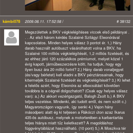
kámbi078
2009.08.11. 17:52:58
/
# 38132
Megszülettek a BKV végkielégítéses viccek első példányai .
. . Az első három kérdés Szalainé Szilágyi Eleonórával
kapcsolatos. Minden helyes válasz 3 pontot ér. 1,) Hány
darab használt autóbuszt vásárolhatott volna a BKV, ha
Szalainé 100 milliós végkielégítését, 1,2 milliós fizetését, és
az ehhez járó 120 százalékos prémiumot, melyet közel 1
évig kapott, járműbeszerzésre költi, ha tudjuk, hogy egy
ilyen busz ára 20 millió forint? 2,) Hány darab vonaljegyet
(és/vagy bérletet) kell eladni a BKV pénztárosainak, hogy
kitermeljék Szalainé fizetését és végkielégítését? 3,) Ki lehet
a felelős azért, hogy Eleonóra az elbocsátást követően
továbbra is a cégnél dolgozhatott? (Csak egy helyes válasz
van): a,) Az akkori vezérigazgató, Balogh Zsolt b,) A BKV
teljes vezetése. Mindenki, aki tudott erről, és nem szólt c,)
Magyarországon vagyunk, így senki 4,) Vajon hány
másodperc alatt ég ki teljesen a Rákóczi úton azaz Ikarus
435-ös autóbusz, melynek a motorterében a karbantartás
teljes hiánya miatt tűz keletkezett? A megoldáshoz
függvénytáblázat használható. (10 pont) 5,) A Moszkva tér