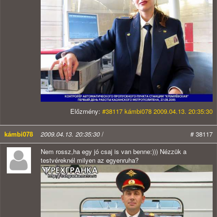
Előzmény:
#38117 kámbi078 2009.04.13. 20:35:30
kámbi078
2009.04.13. 20:35:30
/
# 38117
Nem rossz,ha egy jó csaj is van benne:))) Nézzük a
testvéreknél milyen az egyenruha?