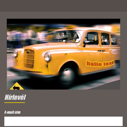
Hírlevél
E-mail cím
*