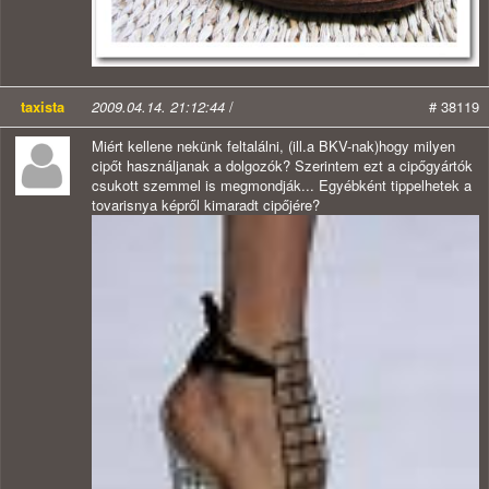
taxista
2009.04.14. 21:12:44
/
# 38119
Miért kellene nekünk feltalálni, (ill.a BKV-nak)hogy milyen
cipőt használjanak a dolgozók? Szerintem ezt a cipőgyártók
csukott szemmel is megmondják... Egyébként tippelhetek a
tovarisnya képről kimaradt cipőjére?