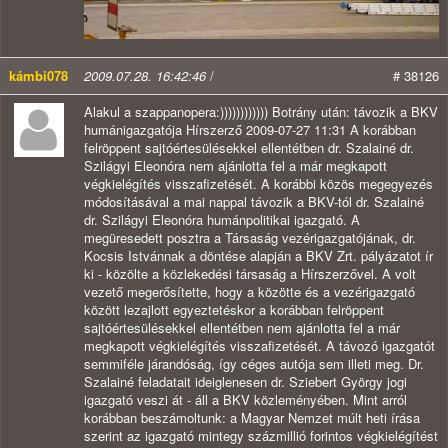
kámbi078
2009.07.28. 16:42:46
/
# 38126
Alakul a szappanopera:)))))))))))) Botrány után: távozik a BKV
humánigazgatója Hírszerző 2009-07-27 11:31 A korábban
felröppent sajtóértesülésekkel ellentétben dr. Szalainé dr.
Szilágyi Eleonóra nem ajánlotta fel a már megkapott
végkielégítés visszafizetését. A korábbi közös megegyezés
módosításával a mai nappal távozik a BKV-tól dr. Szalainé
dr. Szilágyi Eleonóra humánpolitikai igazgató. A
megüresedett posztra a Társaság vezérigazgatójának, dr.
Kocsis Istvánnak a döntése alapján a BKV Zrt. pályázatot ír
ki - közölte a közlekedési társaság a Hírszerzővel. A volt
vezető megerősítette, hogy a közötte és a vezérigazgató
között lezajlott egyeztetéskor a korábban felröppent
sajtóértesülésekkel ellentétben nem ajánlotta fel a már
megkapott végkielégítés visszafizetését. A távozó igazgatót
semmiféle járandóság, így céges autója sem illeti meg. Dr.
Szalainé feladatait ideiglenesen dr. Sziebert György jogi
igazgató veszi át - áll a BKV közleményében. Mint arról
korábban beszámoltunk: a Magyar Nemzet múlt heti írása
szerint az igazgató mintegy százmillió forintos végkielégítést