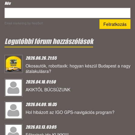
Név
Email marketing
by NeoSoft
Legutóbbi fórum hozzászólások
2026.06.26. 21:55
Okosautók, robottaxik: hogyan készül Budapest a nagy
átalakulásra?
2026.04.18. 01:50
AKIKTŐL BÚCSÚZUNK
2026.04.09. 16:35
Hol hibázott az IGO GPS-navigációs program?
2026.03.13. 03:05
Főtaxisok ide KLIKK!!!!