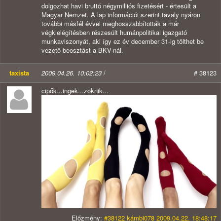
dolgozhat havi bruttó négymilliós fizetésért - értesült a
Magyar Nemzet. A lap információi szerint tavaly nyáron
további másfél évvel meghosszabbították a már
végkielégítésben részesült humánpolitikai igazgató
munkaviszonyát, aki így ez év december 31-ig tölthet be
vezető beosztást a BKV-nál.
taxista
2009.04.26. 10:02:23
/
# 38123
cipők...ingek...zoknik...
Előzmény:
#38122 kámbi078 2009.04.22. 18:48:17