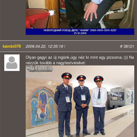
kámbi078
2009.04.22. 12:35:19
/
# 38121
Olyan gagyi az új ingünk,úgy néz ki mint egy pizsoma.:))) Na
nézzük tovább a nagytestvéreket: