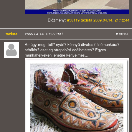
Előzmény:
#38119 taxista 2009.04.14. 21:12:44
taxista
2009.04.14. 21:27:09
/
# 38120
Amúgy meg- téli? nyári? könnyű-divatos? állómunkára?
sétálós? esetleg strapabíró acélbetétes? Egyes
munkahelyeken lehetne kényelmes...