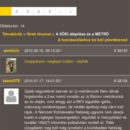
1
2
3
4
5
›
»
Oldalszám: 14
Témakörök
>
Hírek fórumai
> A KÖKI átépítése és a METRÓ
A hozzászóláshoz be kell jelentkezned
alelölülő
2010.06.16. 09:15:24
/
# 38135
Cseppetsem meglepő módon - elqrták
kámbi078
2010.01.17. 14:01:53
/
# 38134
Újabb negyedévet késnek az új metrókocsik Nem állnak
forgalomba a 2-es metró vonalán az új Alstom metrókocsik
az év elején, mint ahogy azt a BKV legutóbb ígérte,
márciusig mindenképpen, de inkább áprilisig még várni kell
rájuk. A Nemzeti Közlekedési Hatóság ugyanis nem akarja
kiadni a végleges típusengedélyt, legutóbb is hiánypótlást és
további 1500(?) kilométer próbafutást rendelt el. Több
vizsgálatot meg kell még ismételni a közlekedési hatóság