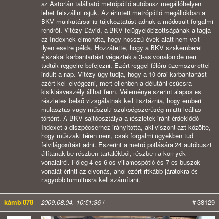
az Astorián található metrópótló autóbusz megállóhelyen
lehet felszállni rájuk. Az érintett metrópótló megállókban a
BKV munkatársai is tájékoztatást adnak a módosult forgalmi
rendről. Vitézy Dávid, a BKV felügyelőbizottságának a tagja
az Indexnek elmondta, hogy hosszú évek alatt nem volt
ilyen esetre példa. Hozzátette, hogy a BKV szakemberei
éjszakai karbantartást végeztek a 3-as vonalon de nem
tudták reggelre befejezni. Ezért reggel félóra üzemszünettel
indult a nap. Vitézy úgy tudja, hogy a 10 órai karbantartást
azért kell elvégezni, mert ellenben a délutáni csúcsra
kisiklásveszély állhat fenn. Véleménye szerint alapos és
részletes belső vizsgálatnak kell tisztáznia, hogy emberi
mulasztás vagy műszaki szükségszerűség miatti leállás
történt. A BKV sajtóosztálya a részletek iránt érdeklődő
Indexet a diszpécserhez irányította, aki viszont azt közölte,
hogy műszaki téren nem, csak forgalmi ügyekben tud
felvilágosítást adni. Eszerint a metró pótlására 24 autóbuszt
állítanak be részben tartalékból, részben a környék
vonalairól. Főleg 4-es 6-os villamospótló és 7-es buszok
vonalát érinti az elvonás, ahol ezért ritkább járatokra és
nagyobb tumultusra kell számítani.
kámbi078
2009.08.04. 10:51:36
/
# 38129