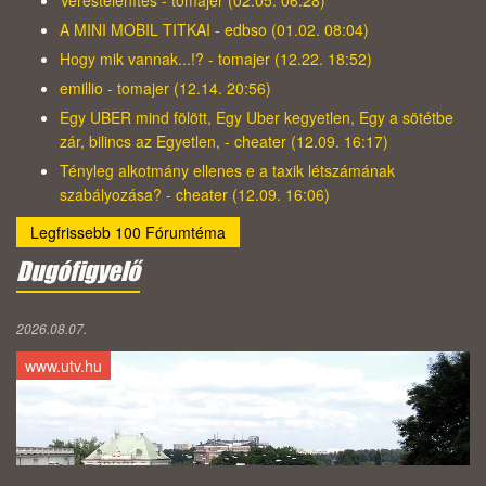
Verestelenítés - tomajer (02.05. 06:28)
A MINI MOBIL TITKAI - edbso (01.02. 08:04)
Hogy mik vannak...!? - tomajer (12.22. 18:52)
emillio - tomajer (12.14. 20:56)
Egy UBER mind fölött, Egy Uber kegyetlen, Egy a sötétbe
zár, bilincs az Egyetlen, - cheater (12.09. 16:17)
Tényleg alkotmány ellenes e a taxik létszámának
szabályozása? - cheater (12.09. 16:06)
Legfrissebb 100 Fórumtéma
Dugófigyelő
2026.08.07.
www.utv.hu