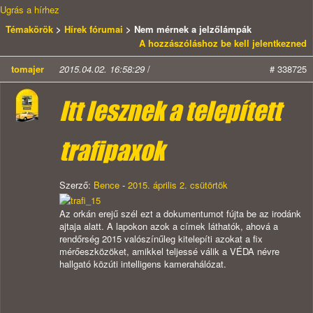
Ugrás a hírhez
Témakörök
>
Hírek fórumai
> Nem mérnek a jelzőlámpák
A hozzászóláshoz be kell jelentkezned
tomajer
2015.04.02. 16:58:29
/
# 338725
Itt lesznek a telepített
trafipaxok
Szerző:
Bence
-
2015. április 2. csütörtök
Az orkán erejű szél ezt a dokumentumot fújta be az irodánk
ajtaja alatt. A lapokon azok a címek láthatók, ahová a
rendőrség 2015 valószínűleg kitelepíti azokat a fix
mérőeszközöket, amikkel teljessé válik a VÉDA névre
hallgató közúti intelligens kamerahálózat.