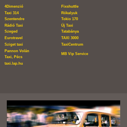
4Dimenzió
Fixshuttle
Taxi 314
Rókalyuk
Szentendre
Tokio 170
Rádió Taxi
Új Taxi
Szeged
Tatabánya
Eurotravel
TAXI 3000
Sziget taxi
TaxiCentrum
Pannon Volán
MB Vip Service
Taxi, Pécs
taxi.lap.hu