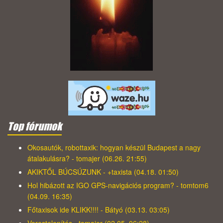
Top fórumok
Okosautók, robottaxik: hogyan készül Budapest a nagy
átalakulásra? - tomajer (06.26. 21:55)
AKIKTŐL BÚCSÚZUNK - +taxista (04.18. 01:50)
Hol hibázott az IGO GPS-navigációs program? - tomtom6
(04.09. 16:35)
Főtaxisok ide KLIKK!!!! - Bátyó (03.13. 03:05)