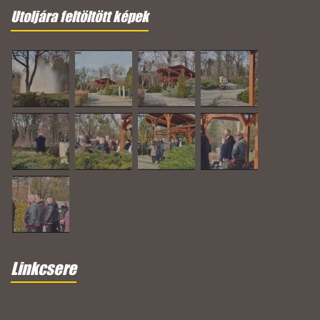
Utoljára feltöltött képek
Linkcsere