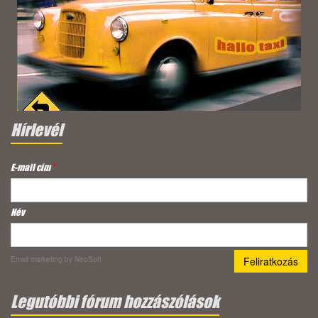
Hírlevél
E-mail cím
*
Név
Email marketing
by NeoSoft
Legutóbbi fórum hozzászólások