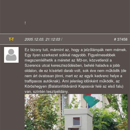
!
T-T
2005.12.03. 21:12:03
/
# 37458
Ez bizony tuti, mármint az, hogy a jelzőlámpák nem mérnek.
Egy ilyen szerkezet sokkal nagyobb. Figyelmesebbek
megszemlélhetik a méretet az M3-on, közvetlenül a
Szerencs utcai kereszteződésben, befelé haladva a jobb
oldalon, de ez kísérleti darab volt, sok éve nem működik (de
nem árt óvatosan jönni, mert ez az egyik kedvenc helye a
traffipaxos autóknak). Ami jelenleg időnként működik, az
Köröshegyen (Balatonföldvárról Kaposvár felé az első falu)
van, szintén tesztpéldány.