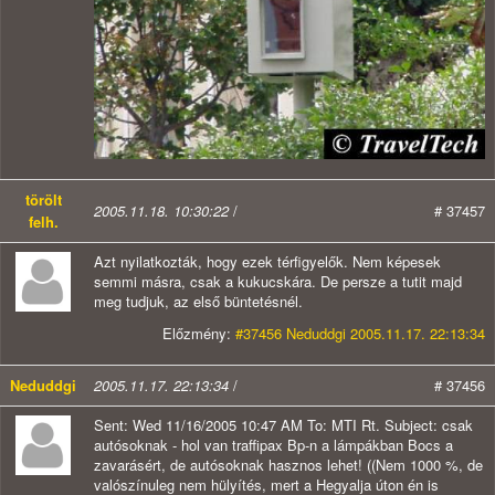
törölt
2005.11.18. 10:30:22
/
# 37457
felh.
Azt nyilatkozták, hogy ezek térfigyelők. Nem képesek
semmi másra, csak a kukucskára. De persze a tutit majd
meg tudjuk, az első büntetésnél.
Előzmény:
#37456 Neduddgi 2005.11.17. 22:13:34
Neduddgi
2005.11.17. 22:13:34
/
# 37456
Sent: Wed 11/16/2005 10:47 AM To: MTI Rt. Subject: csak
autósoknak - hol van traffipax Bp-n a lámpákban Bocs a
zavarásért, de autósoknak hasznos lehet! ((Nem 1000 %, de
valószínuleg nem hülyítés, mert a Hegyalja úton én is