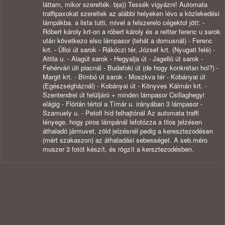
láttam, mikor szerelték. bja)) Tessék vigyázni! Automata
traffipaxokat szereltek az alábbi helyeken lévo a közlekedési
lámpákba. a lista tutti, mivel a felszerelo cégektol jött: -
Róbert károly krt-on a róbert károly és a reitter ferenc u sarok
után következo elso lámpasor (tehát a domusnál) - Ferenc
krt. - Ülloi út sarok - Rákóczi tér, József krt. (Nyugati felé) -
Attila u. - Alagút sarok - Hegyalja út - Jagelló út sarok -
Fehérvári úti piacnál - Budafoki út (de hogy konkrétan hol?) -
Margit krt. - Bimbó út sarok - Moszkva tér - Kobányai út
(Egészségháznál) - Kobányai út - Könyves Kálmán krt. -
Szentendrei út felüljáró + minden lámpasor Csillaghegyi
elágig - Flórián tértol a Tímár u. irányában 3 lámpasor -
Szamuely u. - Petofi híd felhajtónál Az automata traffi
lényege, hogy piros lámpánál lefotózza a tilos jelzésen
áthaladó jármuvet, zöld jelzésnél pedig a keresztezodésen
(mért szakaszon) az áthaladási sebességet. A seb.méro
muszer 3 fotót készít, és rögzít a kersztezodésben.