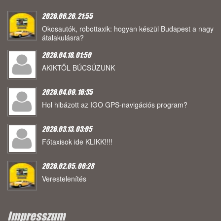
2026.06.26. 21:55
Okosautók, robottaxik: hogyan készül Budapest a nagy
átalakulásra?
2026.04.18. 01:50
AKIKTŐL BÚCSÚZUNK
2026.04.09. 16:35
Hol hibázott az IGO GPS-navigációs program?
2026.03.13. 03:05
Főtaxisok ide KLIKK!!!!
2026.02.05. 06:28
Verestelenítés
Impresszum