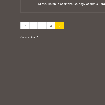
Szóval kérem a szervezőket, hogy ezeket a kérdé
«
‹
1
2
3
Oldalszám: 3