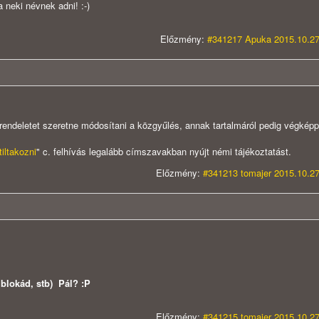
a neki névnek adni! :-)
Előzmény:
#341217 Apuka 2015.10.27
 rendeletet szeretne módosítani a közgyűlés, annak tartalmáról pedig végképp
iltakozni
" c. felhívás legalább címszavakban nyújt némi tájékoztatást.
Előzmény:
#341213 tomajer 2015.10.27
blokád, stb) Pál? :P
Előzmény:
#341215 tomajer 2015.10.27