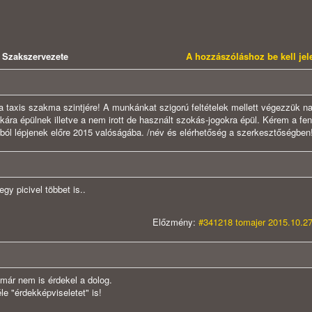
 Szakszervezete
A hozzászóláshoz be kell je
a taxis szakma szintjére! A munkánkat szigorú feltételek mellett végezzük n
kára épülnek illetve a nem irott de használt szokás-jogokra épül. Kérem a fen
ól lépjenek előre 2015 valóságába. /név és elérhetőség a szerkesztőségben!
egy picivel többet is..
Előzmény:
#341218 tomajer 2015.10.27
már nem is érdekel a dolog.
le "érdekképviseletet" is!