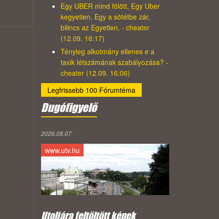
Egy UBER mind fölött, Egy Uber
kegyetlen, Egy a sötétbe zár,
bilincs az Egyetlen, - cheater
(12.09. 16:17)
Tényleg alkotmány ellenes e a
taxik létszámának szabályozása? -
cheater (12.09. 16:06)
Legfrissebb 100 Fórumtéma
Dugófigyelő
2026.08.07.
www.utv.hu
Utoljára feltöltött képek