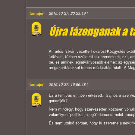
tomajer
2015.10.27. 20:23:19
/
Újra lázonganak a t
A Tarlós István vezette Fővárosi Közgyűlés októb
kétéves, tűzben született taxisrendeletét, azt, a
be, és aminek leglátványosabb elemei: az egysége
megszorításokkal terhes módosítás miatt. A Magy
tomajer
2015.10.27. 16:56:48
/
Ez a felhívás emilben érkezett. Sajnos a szerve
gondolják?
Nem mindegy, hogy szervezetten közösen vonuln
valamilyen "politikai jellegű" demonstrációt, tace
És nem utolsó sorban, hogy ki szeretne a nevünk