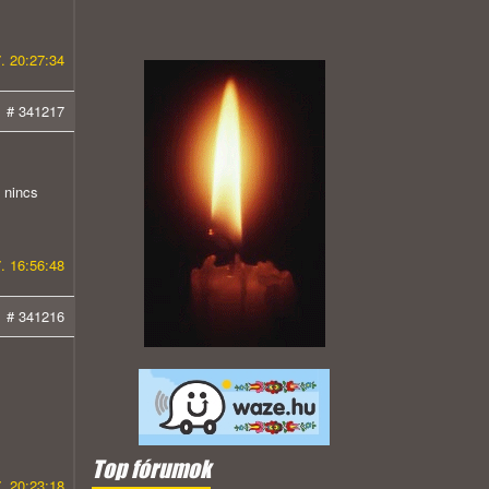
. 20:27:34
# 341217
 nincs
. 16:56:48
# 341216
Top fórumok
. 20:23:18