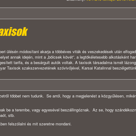
axisok
eri ülésén módosítani akarja a többéves viták és veszekedések után elfogado
melyet annak idején, mint a „bölcsek kövét”, a legtökéletesebb alkotásként ha
sített tarifa, és a besárgult autók voltak. A taxisok társadalma ismét lázong
ar Taxisok szakszervezetének szóvivőjével, Karsai Katalinnal beszélgettün
zetről többet nem tudunk. Se arról, hogy a megjelenést a közgyűlésen, mikén
ak be a terembe, vagy egyesével beszállingóznak. Az se, hogy szándékoz
paót, stb.
ben felszólalni és mit szeretne mondani.