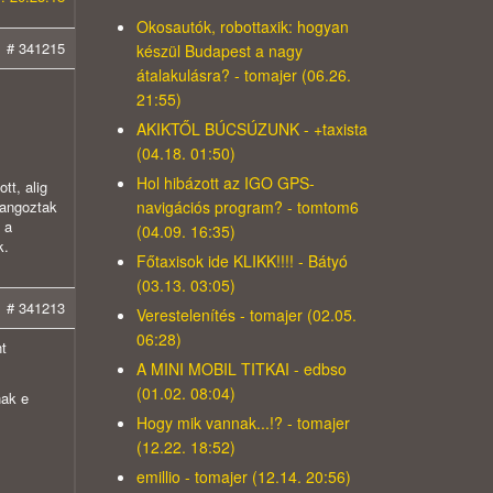
Okosautók, robottaxik: hogyan
# 341215
készül Budapest a nagy
átalakulásra? - tomajer (06.26.
21:55)
AKIKTŐL BÚCSÚZUNK - +taxista
(04.18. 01:50)
Hol hibázott az IGO GPS-
tt, alig
navigációs program? - tomtom6
rangoztak
 a
(04.09. 16:35)
k.
Főtaxisok ide KLIKK!!!! - Bátyó
(03.13. 03:05)
# 341213
Verestelenítés - tomajer (02.05.
06:28)
t
A MINI MOBIL TITKAI - edbso
(01.02. 08:04)
nak e
Hogy mik vannak...!? - tomajer
(12.22. 18:52)
emillio - tomajer (12.14. 20:56)