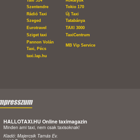
Taxi 314
Rókalyuk
Szentendre
Tokio 170
Rádió Taxi
Új Taxi
Szeged
Tatabánya
Eurotravel
TAXI 3000
Sziget taxi
TaxiCentrum
Pannon Volán
MB Vip Service
Taxi, Pécs
taxi.lap.hu
mpresszum
HALLOTAXI.HU Online taximagazin
Minden ami taxi, nem csak taxisoknak!
Kiadó: Majercsik Tamás Ev.