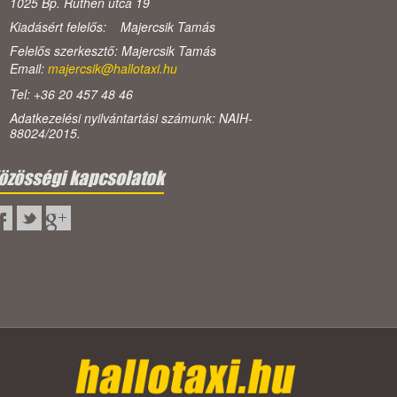
1025 Bp. Ruthén utca 19
Kiadásért felelős: Majercsik Tamás
Felelős szerkesztő: Majercsik Tamás
Email:
majercsik@hallotaxi.hu
Tel: +36 20 457 48 46
Adatkezelési nyilvántartási számunk: NAIH-
88024/2015.
özösségi kapcsolatok