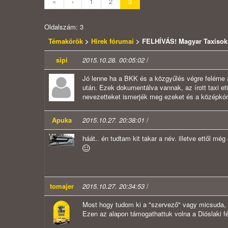
«
‹
1
2
3
Oldalszám: 3
Témakörök
>
Hírek fórumai
> FELHÍVÁS! Magyar Taxisok
sipi
2015.10.28. 00:05:02
/
Jó lenne ha a BKK és a közgyűlés végre felérne 
után. Ezek dokumentálva vannak, az írott taxi eti
nevezetteket ismerjék meg ezeket és a középkórb
Apuka
2015.10.27. 20:38:01
/
háát.. én tudtam kit takar a név. illetve ettől még 
tomajer
2015.10.27. 20:34:53
/
Most hogy tudom ki a "szervező" vagy micsuda, 
Ezen az alapon támogathattuk volna a Dióslaki fé