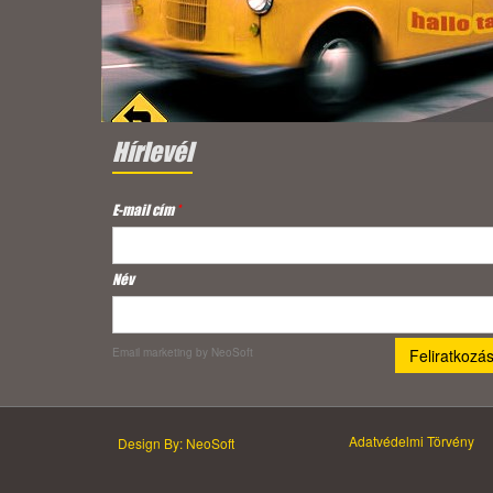
Hírlevél
E-mail cím
*
Név
Email marketing
by NeoSoft
Adatvédelmi Törvény
Design By: NeoSoft