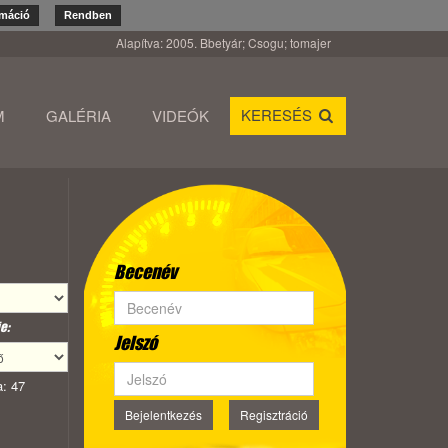
rmáció
Rendben
Alapítva: 2005. Bbetyár; Csogu; tomajer
KERESÉS
M
GALÉRIA
VIDEÓK
Becenév
e:
Jelszó
: 47
Bejelentkezés
Regisztráció