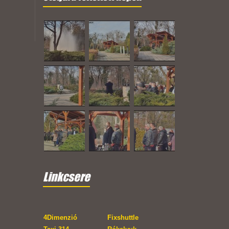
Linkcsere
4Dimenzió
Fixshuttle