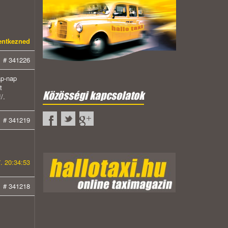
lentkezned
# 341226
ap-nap
t
Közösségi kapcsolatok
/.
# 341219
. 20:34:53
# 341218