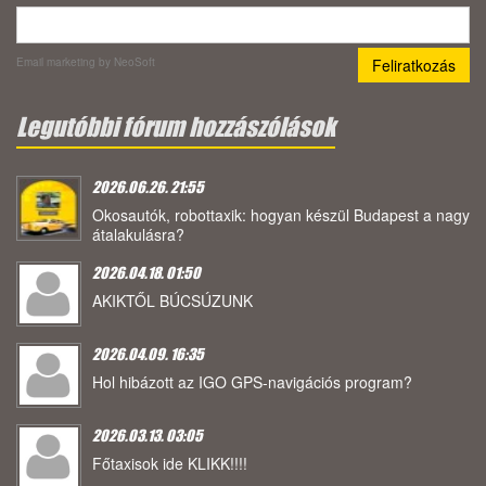
Email marketing
by NeoSoft
Legutóbbi fórum hozzászólások
2026.06.26. 21:55
Okosautók, robottaxik: hogyan készül Budapest a nagy
átalakulásra?
2026.04.18. 01:50
AKIKTŐL BÚCSÚZUNK
2026.04.09. 16:35
Hol hibázott az IGO GPS-navigációs program?
2026.03.13. 03:05
Főtaxisok ide KLIKK!!!!