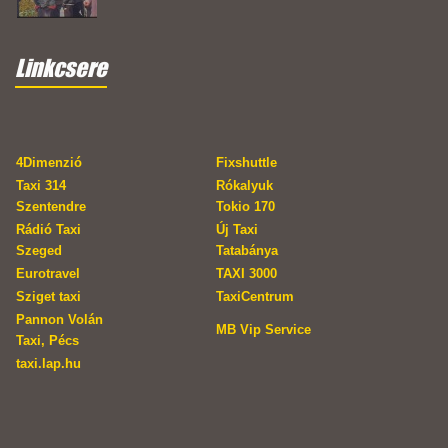
Linkcsere
4Dimenzió
Fixshuttle
Taxi 314
Rókalyuk
Szentendre
Tokio 170
Rádió Taxi
Új Taxi
Szeged
Tatabánya
Eurotravel
TAXI 3000
Sziget taxi
TaxiCentrum
Pannon Volán
MB Vip Service
Taxi, Pécs
taxi.lap.hu