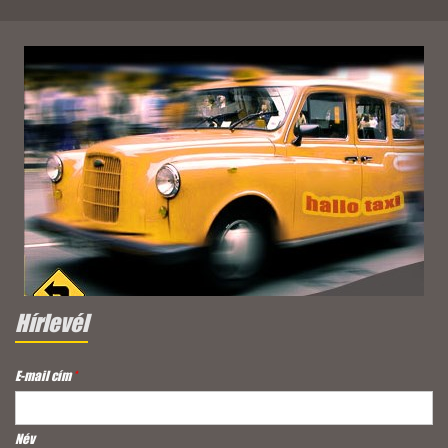
Hírlevél
E-mail cím
*
Név