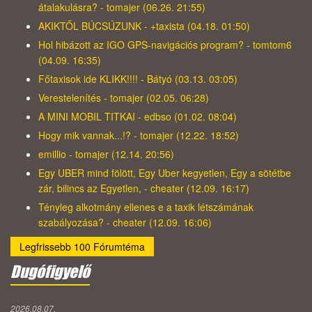
átalakulásra? - tomajer (06.26. 21:55)
AKIKTŐL BÚCSÚZUNK - +taxista (04.18. 01:50)
Hol hibázott az IGO GPS-navigációs program? - tomtom6
(04.09. 16:35)
Főtaxisok ide KLIKK!!!! - Bátyó (03.13. 03:05)
Verestelenítés - tomajer (02.05. 06:28)
A MINI MOBIL TITKAI - edbso (01.02. 08:04)
Hogy mik vannak...!? - tomajer (12.22. 18:52)
emillio - tomajer (12.14. 20:56)
Egy UBER mind fölött, Egy Uber kegyetlen, Egy a sötétbe
zár, bilincs az Egyetlen, - cheater (12.09. 16:17)
Tényleg alkotmány ellenes e a taxik létszámának
szabályozása? - cheater (12.09. 16:06)
Legfrissebb 100 Fórumtéma
Dugófigyelő
2026.08.07.