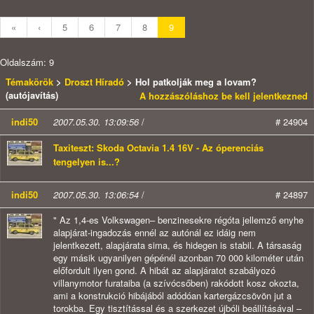
«
‹
5
6
7
8
9
Oldalszám: 9
Témakörök
>
Droszt Híradó
> Hol patkolják meg a lovam?
(autójavítás)
A hozzászóláshoz be kell jelentkezned
indi50
2007.05.30. 13:09:56
/
# 24904
Taxiteszt: Skoda Octavia 1.4 16V - Az óperenciás
tengelyen is...?
indi50
2007.05.30. 13:06:54
/
# 24897
" Az 1,4-es Volkswagen– benzinesekre régóta jellemző enyhe
alapjárat-ingadozás ennél az autónál ez idáig nem
jelentkezett, alapjárata sima, és hidegen is stabil. A társaság
egy másik ugyanilyen gépénél azonban 70 000 kilométer után
előfordult ilyen gond. A hibát az alapjáratot szabályozó
villanymotor furataiba (a szívócsőben) rakódott kosz okozta,
ami a konstrukció hibájából adódóan kartergázcsövön jut a
torokba. Egy tisztítással és a szerkezet újbóli beállításával –