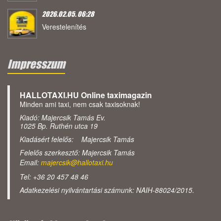
2026.02.05. 06:28
Verestelenítés
Impresszum
HALLOTAXI.HU Online taximagazin
Minden ami taxi, nem csak taxisoknak!
Kiadó: Majercsik Tamás Ev.
1025 Bp. Ruthén utca 19
Kiadásért felelős: Majercsik Tamás
Felelős szerkesztő: Majercsik Tamás
Email:
majercsik@hallotaxi.hu
Tel: +36 20 457 48 46
Adatkezelési nyilvántartási számunk: NAIH-88024/2015.