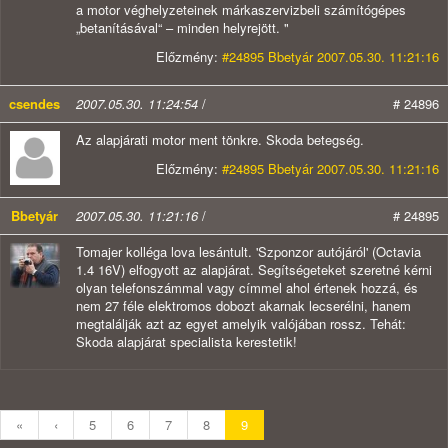
a motor véghelyzeteinek márkaszervizbeli számítógépes
„betanításával“ – minden helyrejött. "
Előzmény:
#24895 Bbetyár 2007.05.30. 11:21:16
csendes
2007.05.30. 11:24:54
/
# 24896
Az alapjárati motor ment tönkre. Skoda betegség.
Előzmény:
#24895 Bbetyár 2007.05.30. 11:21:16
Bbetyár
2007.05.30. 11:21:16
/
# 24895
Tomajer kolléga lova lesántult. 'Szponzor autójáról' (Octavia
1.4 16V) elfogyott az alapjárat. Segítségeteket szeretné kérni
olyan telefonszámmal vagy címmel ahol értenek hozzá, és
nem 27 féle elektromos dobozt akarnak lecserélni, hanem
megtalálják azt az egyet amelyik valójában rossz. Tehát:
Skoda alapjárat specialista kerestetik!
«
‹
5
6
7
8
9