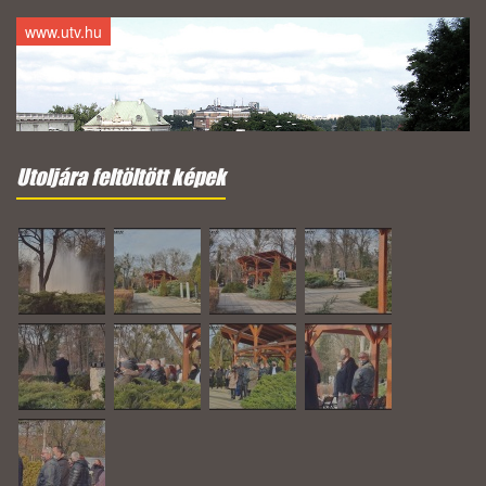
www.utv.hu
Utoljára feltöltött képek