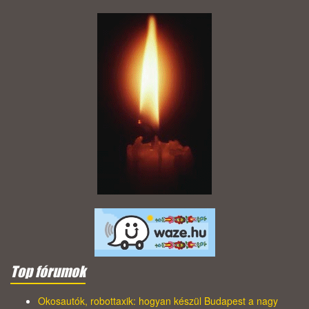
Top fórumok
Okosautók, robottaxik: hogyan készül Budapest a nagy