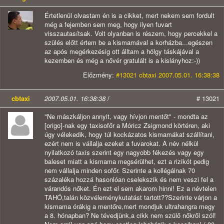
Értetlenül olvastam én is a cikket, mert nekem sem fordult
még a fejemben sem meg, hogy ilyen fuvart
visszautasítsak. Volt olyanban is részem, hogy percekkel a
szülés előtt értem be a kismamával a korházba...egészen
az após megérkezésig ott álltam a hölgy táskájával a
kezemben és még a nővér gratulált is a kislányhoz:-))
Előzmény:
#13021 cbtaxi 2007.05.01. 16:38:38
cbtaxi
2007.05.01. 16:38:38
/
# 13021
"Ne mászkáljon annyit, vagy hívjon mentőt" - mondta az
[origo]-nak egy taxisofőr a Móricz Zsigmond körtéren, aki
úgy vélekedik, hogy túl kockázatos kismamákat szállítani,
ezért nem is vállalja ezeket a fuvarokat. A név nélkül
nyilatkozó taxis szerint egy nagyobb fékezés vagy egy
baleset miatt a kismama megsérülhet, ezt a rizikót pedig
nem vállalja minden sofőr. Szerinte a kollégáinak
70
százaléka
hozzá hasonlóan cselekszik és nem veszi fel a
várandós nőket. Én ezt el sem akarom hinni! Ez a névtelen
TAHÓ,talán közvéleménykutatást tartott??Szerinte várjon a
kismama órákig a mentőre,mert mondjuk ultrahangra megy
a 8. hónapban? Ne tévedjünk,a cikk nem szülő nőkről szól!