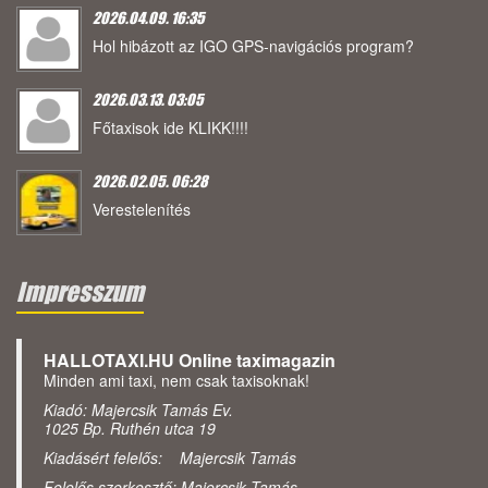
2026.04.09. 16:35
Hol hibázott az IGO GPS-navigációs program?
2026.03.13. 03:05
Főtaxisok ide KLIKK!!!!
2026.02.05. 06:28
Verestelenítés
Impresszum
HALLOTAXI.HU Online taximagazin
Minden ami taxi, nem csak taxisoknak!
Kiadó: Majercsik Tamás Ev.
1025 Bp. Ruthén utca 19
Kiadásért felelős: Majercsik Tamás
Felelős szerkesztő: Majercsik Tamás