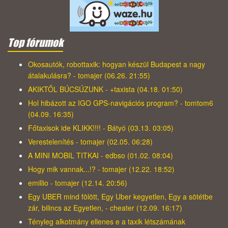
Top fórumok
Okosautók, robottaxik: hogyan készül Budapest a nagy
átalakulásra? - tomajer (06.26. 21:55)
AKIKTŐL BÚCSÚZUNK - +taxista (04.18. 01:50)
Hol hibázott az IGO GPS-navigációs program? - tomtom6
(04.09. 16:35)
Főtaxisok ide KLIKK!!!! - Bátyó (03.13. 03:05)
Verestelenítés - tomajer (02.05. 06:28)
A MINI MOBIL TITKAI - edbso (01.02. 08:04)
Hogy mik vannak...!? - tomajer (12.22. 18:52)
emillio - tomajer (12.14. 20:56)
Egy UBER mind fölött, Egy Uber kegyetlen, Egy a sötétbe
zár, bilincs az Egyetlen, - cheater (12.09. 16:17)
Tényleg alkotmány ellenes e a taxik létszámának