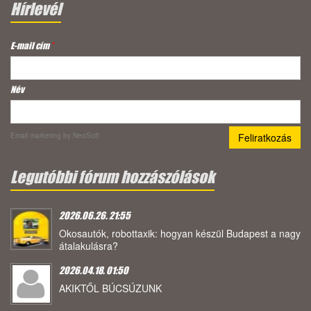
Hírlevél
E-mail cím
*
Név
Email marketing
by NeoSoft
Legutóbbi fórum hozzászólások
2026.06.26. 21:55
Okosautók, robottaxik: hogyan készül Budapest a nagy
átalakulásra?
2026.04.18. 01:50
AKIKTŐL BÚCSÚZUNK