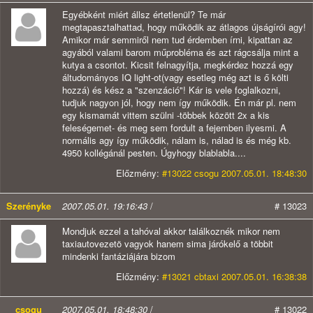
Egyébként miért állsz értetlenül? Te már
megtapasztalhattad, hogy működik az átlagos újságírói agy!
Amikor már semmiről nem tud érdemben írni, kipattan az
agyából valami barom műprobléma és azt rágcsálja mint a
kutya a csontot. Kicsit felnagyítja, megkérdez hozzá egy
áltudományos IQ light-ot(vagy esetleg még azt is ő költi
hozzá) és kész a "szenzáció"! Kár is vele foglalkozni,
tudjuk nagyon jól, hogy nem így működik. Én már pl. nem
egy kismamát vittem szülni -többek között 2x a kis
feleségemet- és meg sem fordult a fejemben ilyesmi. A
normális agy így működik, nálam is, nálad is és még kb.
4950 kollégánál pesten. Úgyhogy blablabla....
Előzmény:
#13022 csogu 2007.05.01. 18:48:30
Szerényke
2007.05.01. 19:16:43
/
# 13023
Mondjuk ezzel a tahóval akkor találkoznék mikor nem
taxiautovezetö vagyok hanem sima járókelő a többit
mindenki fantáziájára bizom
Előzmény:
#13021 cbtaxi 2007.05.01. 16:38:38
csogu
2007.05.01. 18:48:30
/
# 13022