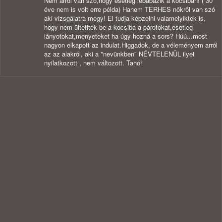
Nem arról van szó,hogy esetleg lebabázik a kocsiban! ( 30
éve nem is volt erre példa) Hanem TERHES nőkről van szó
aki vizsgálatra megy! El tudja képzelni valamelyiktek is,
hogy nem ültetitek be a kocsiba a párotokat,esetleg
lányotokat,menyeteket ha úgy hozná a sors? Húú...most
nagyon elkapott az indulat.Higgadok, de a véleményem arról
az az alakról, aki a "nevünkben" NÉVTELENÜL ilyet
nyilatkozott , nem változott. Tahó!