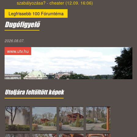
szabályozása? - cheater (12.09. 16:06)
Legfrissebb 100 Fórumtéma
Dugófigyelő
2026.08.07.
www.utv.hu
Utoljára feltöltött képek