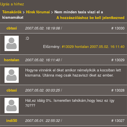
Ugrás a hírhez
Témakörök
>
Hírek fórumai
> Nem minden taxis viszi el a
kismamákat
A hozzászóláshoz be kell jelentkezned
cbtaxi
2007.05.02. 18:19:08
/
# 13030
:D
Előzmény:
#13029 hontalan 2007.05.02. 16:11:40
hontalan
2007.05.02. 16:11:40
/
# 13029
Hogyne vinnénk el öket amikor némelyikük a kocsiban lett
kismama. Utánna meg csak hazaviszi öket az ember.
cbtaxi
2007.05.02. 00:03:25
/
# 13028
Hát,ez idáig 0%. Ismeretlen tahókám,hogy lesz ez így
70???
indi50
2007.05.01. 22:55:32
/
# 13027