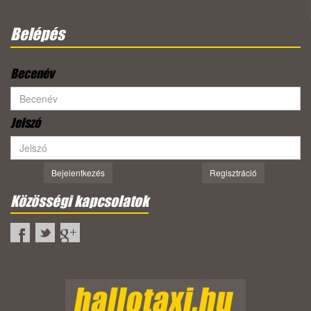
Belépés
Becenév
Jelszó
Bejelentkezés
Regisztráció
Közösségi kapcsolatok