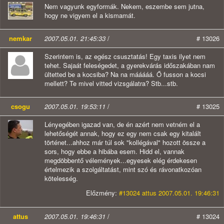
Nem vagyunk egyformák. Nekem, eszembe sem jutna,
hogy ne vigyem el a kismamát.
nemkar
2007.05.01. 21:45:33
/
# 13026
Szerintem is, az egész csusztatás! Egy taxis ilyet nem
tehet. Sajaát feleségedet, a gyerekvárás időszakában nam
ültetted be a kocsiba? Na na mááááá. Ő fusson a kocsi
mellett? Te mivel vitted vizsgálatra? Stb...stb.
csogu
2007.05.01. 19:53:11
/
# 13025
Lényegében igazad van, de én azért nem vetném el a
lehetőségét annak, hogy ez egy nem csak egy kitalált
történet...ahhoz már túl sok "kollégával" hozott össze a
sors, hogy ebbe a hibába esem. Hidd el, vannak
megdöbbentő vélemények...egyesek elég érdekesen
értelmezik a szolgáltatást, mint szó és rávonatkozóan
kötelesség.
Előzmény:
#13024 attus 2007.05.01. 19:46:31
attus
2007.05.01. 19:46:31
/
# 13024