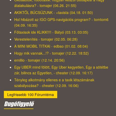
átalakulásra? - tomajer (06.26. 21:55)
AKIKTŐL BÚCSÚZUNK - +taxista (04.18. 01:50)
Hol hibázott az IGO GPS-navigációs program? - tomtom6
(04.09. 16:35)
Főtaxisok ide KLIKK!!!! - Bátyó (03.13. 03:05)
Verestelenítés - tomajer (02.05. 06:28)
A MINI MOBIL TITKAI - edbso (01.02. 08:04)
Hogy mik vannak...!? - tomajer (12.22. 18:52)
emillio - tomajer (12.14. 20:56)
Egy UBER mind fölött, Egy Uber kegyetlen, Egy a sötétbe
zár, bilincs az Egyetlen, - cheater (12.09. 16:17)
Tényleg alkotmány ellenes e a taxik létszámának
szabályozása? - cheater (12.09. 16:06)
Legfrissebb 100 Fórumtéma
Dugófigyelő