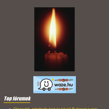
Top fórumok
Okosautók, robottaxik: hogyan készül Budapest a nagy