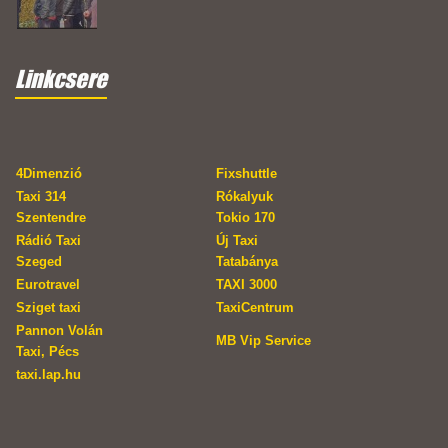
Linkcsere
4Dimenzió
Fixshuttle
Taxi 314
Rókalyuk
Szentendre
Tokio 170
Rádió Taxi
Új Taxi
Szeged
Tatabánya
Eurotravel
TAXI 3000
Sziget taxi
TaxiCentrum
Pannon Volán
MB Vip Service
Taxi, Pécs
taxi.lap.hu