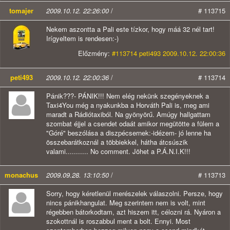
tomajer
2009.10.12. 22:26:00
/
# 113715
Nekem aszontta a Pali este tízkor, hogy máá 32 nél tart!
Irígyeltem is rendesen:-)
Előzmény:
#113714 peti493 2009.10.12. 22:00:36
peti493
2009.10.12. 22:00:36
/
# 113714
Pánik???- PÁNIK!!! Nem elég nekünk szegényeknek a
Taxi4You még a nyakunkba a Horváth Pali is, meg ami
maradt a Rádiótaxiból. Na gyönyörű. Amúgy hallgattam
szombat éjjel a csendet odaát amikor megütötte a fülem a
"Góré" beszólása a diszpécsernek:-idézem- jó lenne ha
összebarátkoznál a többiekkel, hátha átcsúszik
valami........... No comment. Jöhet a P.Á.N.I.K!!!
monachus
2009.09.28. 13:10:50
/
# 113713
Sorry, hogy kéretlenül merészelek válaszolni. Persze, hogy
nincs pánikhangulat. Meg szerintem nem is volt, mint
régebben bátorkodtam, azt hiszem itt, célozni rá. Nyáron a
szokottnál is roszabbul ment a bolt. Ennyi. Most