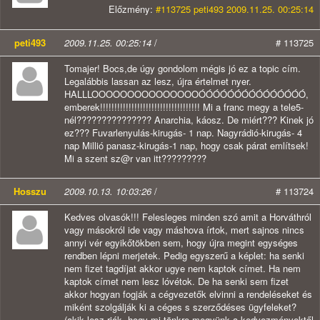
Előzmény:
#113725 peti493 2009.11.25. 00:25:14
peti493
2009.11.25. 00:25:14
/
# 113725
Tomajer! Bocs,de úgy gondolom mégis jó ez a topic cím.
Legalábbis lassan az lesz, újra értelmet nyer.
HALLLOOOOOOOOOOOOOOOÓÓÓÓÓÓÓÓÓÓÓÓÓÓÓ,
emberek!!!!!!!!!!!!!!!!!!!!!!!!!!!!!!!!!!! Mi a franc megy a tele5-
nél??????????????? Anarchia, káosz. De miért??? Kinek jó
ez??? Fuvarlenyulás-kirugás- 1 nap. Nagyrádió-kirugás- 4
nap Millió panasz-kirugás-1 nap, hogy csak párat említsek!
Mi a szent sz@r van itt?????????
Hosszu
2009.10.13. 10:03:26
/
# 113724
Kedves olvasók!!! Felesleges minden szó amit a Horváthról
vagy másokról ide vagy máshova írtok, mert sajnos nincs
annyi vér egyikőtökben sem, hogy újra megint egységes
rendben lépni merjetek. Pedig egyszerű a képlet: ha senki
nem fizet tagdíjat akkor ugye nem kaptok címet. Ha nem
kaptok címet nem lesz lóvétok. De ha senki sem fizet
akkor hogyan fogják a cégvezetők elvinni a rendeléseket és
miként szolgálják ki a céges s szerződéses ügyfeleket?
(akik lesz.rják, hogy mi tönkre megyünk a kedvezményektől