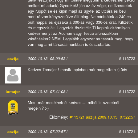
amiket mi adunk) Gyerekek!-jön az év vége, ne fizessetek
egy ruppót se és kijön majd az ügyfél az utcára és beül
mert rá van kényszerülve állítólag. Ne bántsátok a 240-es
órát nappal és éjszaka a 300-as vagy 336-os órát. Kifizetik
és megszokják. Legyetek őszinték: Ti kaptok akármilyen
kedvezményt az Auchan vagy Tesco áruházakban
vásárláskor? NEM. Legalább egyszer mutassuk meg, hogy
van még a mi társadalmunkban is összetartás.
aszija
2009.10.13. 08:09:53
/
# 113723
Kedves Tomajer ! másik topicban már megtettem :) üdv
tomajer
2009.10.13. 07:41:08
/
# 113722
Most már mesélhetnél kedves.... miből is szeretnél
megélni? :-)
Előzmény:
#113721 aszija 2009.10.13. 07:22:57
aszija
2009.10.13. 07:22:57
/
# 113721