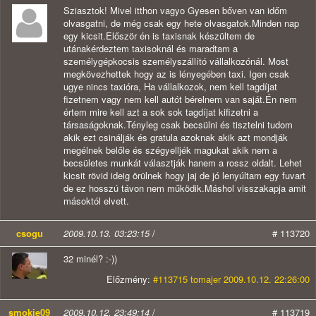
Sziasztok! Mivel itthon vagyo Gyesen bőven van időm
olvasgatni, de még csak egy hete olvasgatok.Minden nap
egy kicsit.Először én is taxisnak készültem de
utánakérdeztem taxisoknál és maradtam a
személygépkocsis személyszállító vállalkozónál. Most
megkövezhettek hogy az is lényegében taxi. Igen csak
ugye nincs taxióra, Ha vállalkozok, nem kell tagdíjat
fizetnem vagy nem kell autót bérelnem van saját.Én nem
értem mire kell azt a sok sok tagdíjat kifizetni a
társaságoknak.Tényleg csak becsülni és tisztelni tudom
akik ezt csinálják és gratula azoknak akik azt mondják
megélnek belőle és szégyelljék magukat akik nem a
becsületes munkát választják hanem a rossz oldalt. Lehet
kicsit rövid ideig örülnek hogy jaj de jó lenyúltam egy fuvart
de ez hosszú távon nem működik.Máshol visszakapja amit
másoktól elvett.
csogu
2009.10.13. 03:23:15
/
# 113720
32 minél? :-))
Előzmény:
#113715 tomajer 2009.10.12. 22:26:00
smokie09
2009.10.12. 23:49:14
/
# 113719