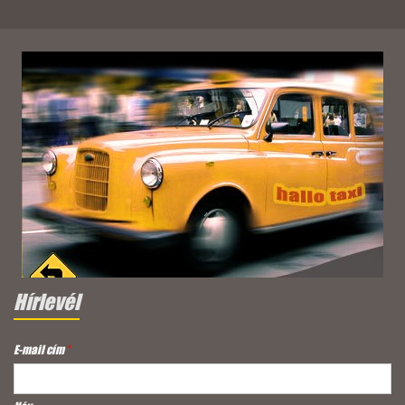
Hírlevél
E-mail cím
*