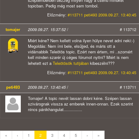
szeptemberben bezzeg milyen nagy a csend mindkét
topicban. Pedig még most sem tombol.
Előzmény:
#113711 peti493 2009.09.27. 13:40:45
tomajer
2009.09.27. 15:37:52
/
# 113712
Miért kéne? Nem kellett volna ilyen hülye nevet adni neki:-)
Megoldás: Nem írni bele, elsűjjed, és máris ott a
vidámabbik Teleötös topic. Ezért nem értem, mi ..szomért
kell minden szarér új céges fórumot nyitni? Miért is nem
lehetett ezt a
Teleötösök tutijában
kibeszélni???
Előzmény:
#113711 peti493 2009.09.27. 13:40:45
peti493
2009.09.27. 13:40:45
/
# 113711
Tomajer! A topic nevét lassan dobni kéne. Szépen lassan
szivárognak vissza az emberek innen-onnan. Ezek szerint
nincs pánikhangulat...............
«
‹
1
2
3
4
5
›
»