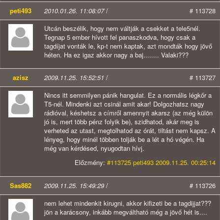
peti493
2010.01.26. 11:08:07
/
# 113728
Utcán beszélik, hogy nem váltják a csekket a tele5nél.
Tegnap 5 ember hívott fel panaszkodva, hogy csak a
tagdíjat vonták le, kp-t nem kaptak, azt mondták hogy jövő
héten. Ha ez igaz akkor nagy a baj........ Valaki???
azisz
2009.11.25. 15:52:51
/
# 113727
Nincs itt semmilyen pánik hangulat. Ez a normális légkőr a
T5-nél. Mindenki azt csinál amit akar! Dolgozhatsz nagy
rádióval, késhetsz a címről amennyit akarsz (az még külön
jó is, mert több pénz folyik be), szidhatod, akár meg is
verheted az utast, megtolhatod az órát, tiltást nem kapsz. A
lényeg, hogy minél többen tolják be a lét a hó végén. Ha
még van kérdésed, nyugodtan hívj.
Előzmény:
#113725 peti493 2009.11.25. 00:25:14
Sas882
2009.11.25. 15:49:29
/
# 113726
nem lehet mindenkit kirugni, akkor kifizeti be a tagdijjat???
jön a karácsony, inkább megváltható még a jövő hét is....