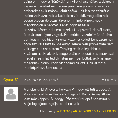
sajnálom, hogy a "főnökök" ennyire kihasználják a dolgozni
vágyó embereket és mélységesen megvetem azokat az
embereket akik mások lehúzásával keltik a rosszhírét a
taxisoknak azoknak a taxisoknak is akik megpróbálnak
becsületesen dolgozni.Kívánom mindenkinek, hogy
megoldódjon a helyzet. Lehet hogy ezzel a
hozzászólásommal nemleszek túl népszerű, de vállalom,
én már csak ilyen vagyok.Én Imádok vezetni már hét éve
van jogsim, és bizony néhányszor rá kellett kényszerülnöm,
hogy taxival utazzak, de eddig semmilyen problémám nem
volt egyik taxissal sem.Tényleg csak a legjobbakat
kívánom azoknak akik megpróbálnak becsületes munkával
megélni, és mint tudjuk Isten nem ver bottal, akik ártanak
másoknak előbb-utóbb visszakapják ezt. Sok sikert a
munkájukhoz. Üdv aszija
Gyuszi50
2009.10.12. 22:26:15
/
# 113716
Menekuljunk! Ahova a Horvath P. megy ott tuti a csôd. A
Volancom-nal is millios sarat hagyott. Valoszinûleg itt sem
lesz màskèppen. Mindegy, Pàsztor ùr tudja finanszìrozni.
Majd legfeljebb tagdijat emel nekunk.
Előzmény:
#113714 peti493 2009.10.12. 22:00:36