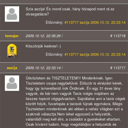
Szia aszija! És mond csak, hány hónapod ment rá az
olvasgatásra?
Előzmény:
#113717 aszija 2009.10.12. 22:33:14
tomajer
2009.10.12. 22:36:26
/
# 113718
Köszönjük kedves!:-)
Előzmény:
#113717 aszija 2009.10.12. 22:33:14
aszija
2009.10.12. 22:33:14
/
# 113717
Üdvözletem és TISZTELETEM!!! Mindenkinek. Igen
Tiszteletem csupa nagybetűvel. Először is elnézést kérek,
hogy igy ismeretlenül írok Önöknek. Én egy 31 éves lány
vagyok, és bár nem vagyok Taxis mégis majdnem az
összes topicot végigolvastam. Sajnálatos ami a taxis cégek
között folyik, fuvarlopás a taxisok fújnak egymásra. Mégis
Tiszteletem mindenkinek aki ebben a nehéz világban ezt a
szakmát választja.Nem lehet egyszerű a helyzetük,
valamiből meg kell élni, a családot a gyerekeket eltartani.
Csak kívánni tudom, hogy megoldódjon a helyzetük és