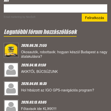
Név
Email marketing
by NeoSoft
Legutóbbi fórum hozzászólások
2026.06.26. 21:55
Okosautók, robottaxik: hogyan készül Budapest a nagy
átalakulásra?
2026.04.18. 01:50
AKIKTŐL BÚCSÚZUNK
2026.04.09. 16:35
Hol hibázott az IGO GPS-navigációs program?
2026.03.13. 03:05
Főtaxisok ide KLIKK!!!!