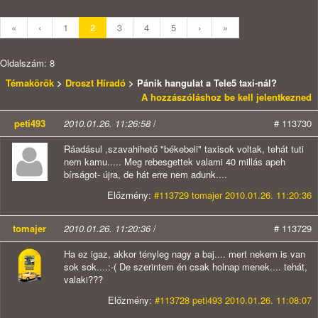
«
‹
1
2
3
4
5
›
»
Oldalszám: 8
Témakörök
>
Droszt Híradó
> Pánik hangulat a Tele5 taxi-nál?
A hozzászóláshoz be kell jelentkezned
peti493
2010.01.26. 11:26:58
/
# 113730
Ráadásul ,szavahihető "békebeli" taxisok voltak, tehát tuti
nem kamu..... Meg rebesgettek valami 40 millás apeh
bírságot- újra, de hát erre nem adunk....
Előzmény:
#113729 tomajer 2010.01.26. 11:20:36
tomajer
2010.01.26. 11:20:36
/
# 113729
Ha ez igaz, akkor tényleg nagy a baj.... mert nekem is van
sok sok....:-( De szerintem én csak holnap menek.... tehát,
valaki???
Előzmény:
#113728 peti493 2010.01.26. 11:08:07