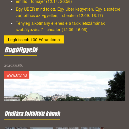
emillio - tomajer (12.14. 20:56)
Egy UBER mind fölött, Egy Uber kegyetlen, Egy a sötétbe
zár, bilincs az Egyetlen, - cheater (12.09. 16:17)
Tényleg alkotmány ellenes e a taxik létszámának
szabályozása? - cheater (12.09. 16:06)
Legfrissebb 100 Fórumtéma
Dugófigyelő
2026.08.09.
www.utv.hu
Utoljára feltöltött képek