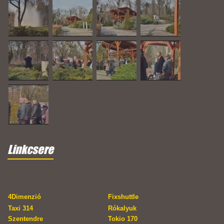
Linkcsere
4Dimenzió
Fixshuttle
Taxi 314
Rókalyuk
Szentendre
Tokio 170