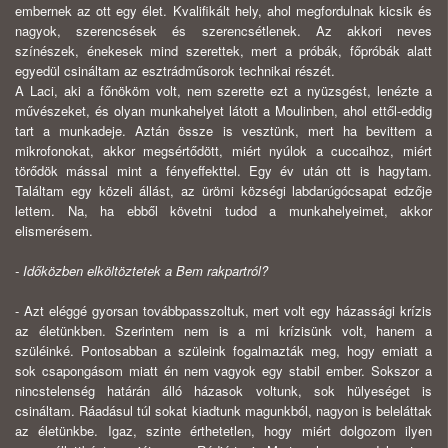
embernek az ott egy élet. Kvalifikált hely, ahol megfordulnak kicsik és
nagyok, szerencsések és szerencsétlenek. Az akkori neves
színészek, énekesek mind szerettek, mert a próbák, főpróbák alatt
egyedül csináltam az esztrádműsorok technikai részét.
A Laci, aki a főnököm volt, nem szerette ezt a nyüzsgést, lenézte a
művészeket, és olyan munkahelyet látott a Moulinben, ahol ettől-eddig
tart a munkadeje. Aztán össze is vesztünk, mert ha bevittem a
mikrofonokat, akkor megsértődött, miért nyúlok a cuccaihoz, miért
törődök mással mint a fényeffekttel. Egy év után ott is hagytam.
Találtam egy közeli állást, az ürömi községi labdarúgócsapat edzője
lettem. Na, ha ebből követni tudod a munkahelyeimet, akkor
elismerésem.
- Időközben elköltöztetek a Bem rakpartról?
- Azt eléggé gyorsan továbbpasszoltuk, mert volt egy házassági krízis
az életünkben. Szerintem nem is a mi krízisünk volt, hanem a
szüléinké. Pontosabban a szüleink fogalmazták meg, hogy emiatt a
sok csapongásom miatt én nem vagyok egy stabil ember. Sokszor a
nincstelenség határán álló házasok voltunk, sok hülyeséget is
csináltam. Ráadásul túl sokat kiadtunk magunkból, nagyon is beleláttak
az életünkbe. Igaz, szinte érthetetlen, hogy miért dolgozom ilyen