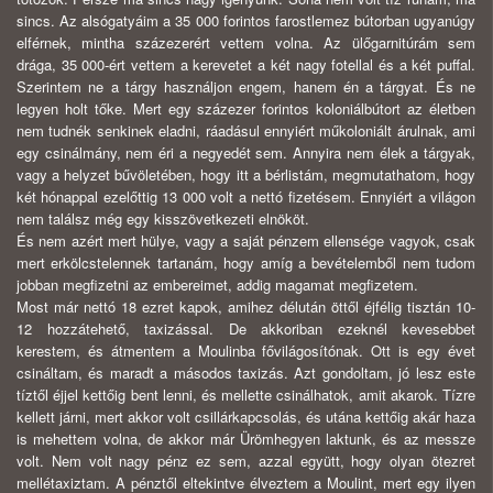
sincs. Az alsógatyáim a 35 000 forintos farostlemez bútorban ugyanúgy
elférnek, mintha százezerért vettem volna. Az ülőgarnitúrám sem
drága, 35 000-ért vettem a kerevetet a két nagy fotellal és a két puffal.
Szerintem ne a tárgy használjon engem, hanem én a tárgyat. És ne
legyen holt tőke. Mert egy százezer forintos koloniálbútort az életben
nem tudnék senkinek eladni, ráadásul ennyiért műkoloniált árulnak, ami
egy csinálmány, nem éri a negyedét sem. Annyira nem élek a tárgyak,
vagy a helyzet bűvöletében, hogy itt a bérlistám, megmutathatom, hogy
két hónappal ezelőttig 13 000 volt a nettó fizetésem. Ennyiért a világon
nem találsz még egy kisszövetkezeti elnököt.
És nem azért mert hülye, vagy a saját pénzem ellensége vagyok, csak
mert erkölcstelennek tartanám, hogy amíg a bevételemből nem tudom
jobban megfizetni az embereimet, addig magamat megfizetem.
Most már nettó 18 ezret kapok, amihez délután öttől éjfélig tisztán 10-
12 hozzátehető, taxizással. De akkoriban ezeknél kevesebbet
kerestem, és átmentem a Moulinba fővilágosítónak. Ott is egy évet
csináltam, és maradt a másodos taxizás. Azt gondoltam, jó lesz este
tíztől éjjel kettőig bent lenni, és mellette csinálhatok, amit akarok. Tízre
kellett járni, mert akkor volt csillárkapcsolás, és utána kettőig akár haza
is mehettem volna, de akkor már Ürömhegyen laktunk, és az messze
volt. Nem volt nagy pénz ez sem, azzal együtt, hogy olyan ötezret
mellétaxiztam. A pénztől eltekintve élveztem a Moulint, mert egy ilyen