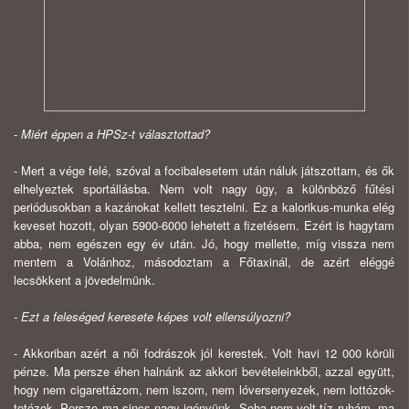
- Miért éppen a HPSz-t választottad?
- Mert a vége felé, szóval a focibalesetem után náluk játszottam, és ők
elhelyeztek sportállásba. Nem volt nagy ügy, a különböző fűtési
periódusokban a kazánokat kellett tesztelni. Ez a kalorikus-munka elég
keveset hozott, olyan 5900-6000 lehetett a fizetésem. Ezért is hagytam
abba, nem egészen egy év után. Jó, hogy mellette, míg vissza nem
mentem a Volánhoz, másodoztam a Főtaxinál, de azért eléggé
lecsökkent a jövedelmünk.
- Ezt a feleséged keresete képes volt ellensúlyozni?
- Akkoriban azért a női fodrászok jól kerestek. Volt havi 12 000 körüli
pénze. Ma persze éhen halnánk az akkori bevételeinkből, azzal együtt,
hogy nem cigarettázom, nem iszom, nem lóversenyezek, nem lottózok-
totózok. Persze ma sincs nagy igényünk. Soha nem volt tíz ruhám, ma