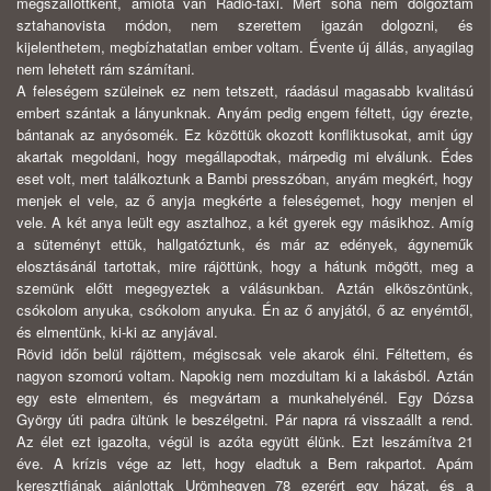
megszállottként, amióta van Rádió-taxi. Mert soha nem dolgoztam
sztahanovista módon, nem szerettem igazán dolgozni, és
kijelenthetem, megbízhatatlan ember voltam. Évente új állás, anyagilag
nem lehetett rám számítani.
A feleségem szüleinek ez nem tetszett, ráadásul magasabb kvalitású
embert szántak a lányunknak. Anyám pedig engem féltett, úgy érezte,
bántanak az anyósomék. Ez közöttük okozott konfliktusokat, amit úgy
akartak megoldani, hogy megállapodtak, márpedig mi elválunk. Édes
eset volt, mert találkoztunk a Bambi presszóban, anyám megkért, hogy
menjek el vele, az ő anyja megkérte a feleségemet, hogy menjen el
vele. A két anya leült egy asztalhoz, a két gyerek egy másikhoz. Amíg
a süteményt ettük, hallgatóztunk, és már az edények, ágyneműk
elosztásánál tartottak, mire rájöttünk, hogy a hátunk mögött, meg a
szemünk előtt megegyeztek a válásunkban. Aztán elköszöntünk,
csókolom anyuka, csókolom anyuka. Én az ő anyjától, ő az enyémtől,
és elmentünk, ki-ki az anyjával.
Rövid időn belül rájöttem, mégiscsak vele akarok élni. Féltettem, és
nagyon szomorú voltam. Napokig nem mozdultam ki a lakásból. Aztán
egy este elmentem, és megvártam a munkahelyénél. Egy Dózsa
György úti padra ültünk le beszélgetni. Pár napra rá visszaállt a rend.
Az élet ezt igazolta, végül is azóta együtt élünk. Ezt leszámítva 21
éve. A krízis vége az lett, hogy eladtuk a Bem rakpartot. Apám
keresztfiának ajánlottak Urömhegyen 78 ezerért egy házat, és a