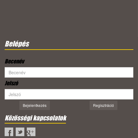
Belépés
Becenév
Jelszó
Bejelentkezés
Regisztráció
Közösségi kapcsolatok