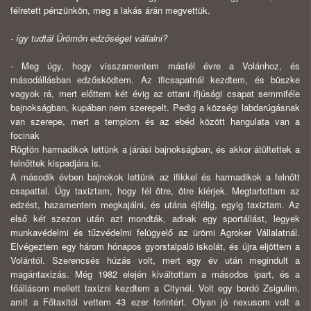
félretett pénzünkön, meg a lakás árán megvettük.
-
így tudtál Ürömön edzőséget vállalni?
- Meg úgy, hogy visszamentem másfél évre a Volánhoz, és
másodállásban edzősködtem. Az ificsapatnál kezdtem, és büszke
vagyok rá, mert előttem két évig az ottani ifjúsági csapat semmiféle
bajnokságban, kupában nem szerepelt. Pedig a községi labdarúgásnak
van szerepe, mert a templom és az ebéd között hangulata van a
focinak
Rögtön harmadikok lettünk a járási bajnokságban, és akkor átültettek a
felnőttek kispadjára is.
A második évben bajnokok lettünk az ifikkel és harmadikok a felnőtt
csapattal. Úgy taxiztam, hogy fél ötre, ötre kiérjek. Megtartottam az
edzést, hazamentem megkajálni, és utána éjfélig, egyig taxiztam. Az
első két szezon után azt mondták, adnak egy sportállást, legyek
munkavédelmi és tűzvédelmi felügyelő az ürömi Agroker Vállalatnál.
Elvégeztem egy három hónapos gyorstalpaló iskolát, és újra eljöttem a
Volántól. Szerencsés húzás volt, mert egy év után megindult a
magántaxizás. Még 1982 elején kiváltottam a másodos ipart, és a
főállásom mellett taxizni kezdtem a Citynél. Volt egy bordó Zsigulim,
amit a Főtaxitól vettem 43 ezer forintért. Olyan jó nexusom volt a