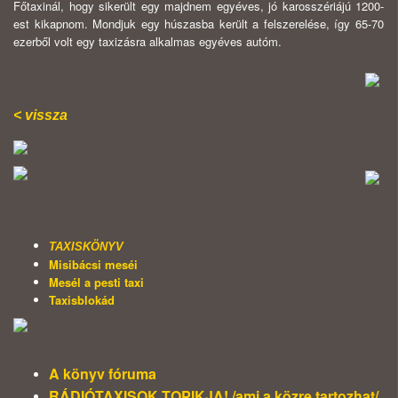
Főtaxinál, hogy sikerült egy majdnem egyéves, jó karosszériájú 1200-
est kikapnom. Mondjuk egy húszasba került a felszerelése, így 65-70
ezerből volt egy taxizásra alkalmas egyéves autóm.
< vissza
TAXISKÖNYV
Misibácsi meséi
Mesél a pesti taxi
Taxisblokád
A könyv fóruma
RÁDIÓTAXISOK TOPIKJA! /ami a közre tartozhat/