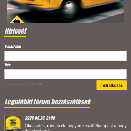
Hírlevél
E-mail cím
*
Név
Email marketing
by NeoSoft
Legutóbbi fórum hozzászólások
2026.06.26. 21:55
Okosautók, robottaxik: hogyan készül Budapest a nagy
átalakulásra?