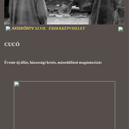
AXISKÖNYV
XLVII. ÉRDEKKÉPVISELET
CUCÓ
Évente új állás, házassági krízis, másodállású magántaxizás