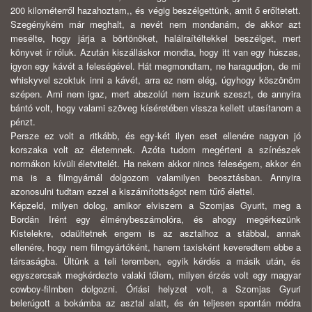
200 kilométerről hazahoztam,, és végig beszélgettünk, amit ő erőltetett.
Szegénykém már meghalt, a nevét nem mondanám, de akkor azt
mesélte, hogy járja a börtönöket, halálraítéltekkel beszélget, mert
könyvet ír róluk. Azután kiszálláskor mondta, hogy itt van egy húszas,
igyon egy kávét a feleségével. Hát megmondtam, ne haragudjon, de mi
whiskyvel szoktuk inni a kávét, arra ez nem elég, úgyhogy köszönöm
szépen. Ami nem igaz, mert abszolút nem iszunk szeszt, de annyira
bántó volt, hogy valami szöveg kíséretében vissza kellett utasítanom a
pénzt.
Persze ez volt a ritkább, és egy-két ilyen eset ellenére nagyon jó
korszaka volt az életemnek. Azóta tudom megérteni a színészek
normákon kívüli életvitelét. Ha nekem akkor nincs feleségem, akkor én
ma is a filmgyárnál dolgozom valamilyen beosztásban. Annyira
azonosulni tudtam ezzel a kiszámítottságot nem tűrő élettel.
Képzeld, milyen dolog, amikor elviszem a Szomjas Gyurit, meg a
Bordán Irént egy élménybeszámolóra, és ahogy megérkezünk
Kistelekre, odaültetnek engem is az asztalhoz a stábbal, annak
ellenére, hogy nem filmgyártóként, hanem taxisként keveredtem ebbe a
társaságba. Ültünk a teli teremben, egyik kérdés a másik után, és
egyszercsak megkérdezte valaki tőlem, milyen érzés volt egy magyar
cowboy-filmben dolgozni. Óriási helyzet volt, a Szomjas Gyuri
belerúgott a bokámba az asztal alatt, és én teljesen spontán módra