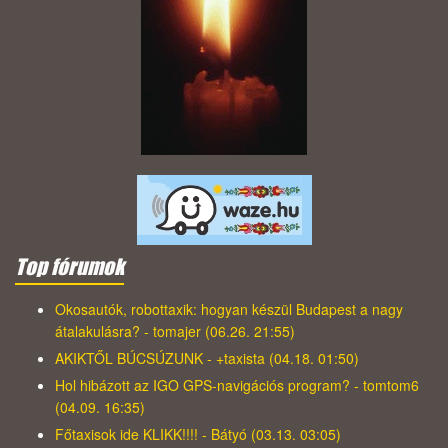
Top fórumok
Okosautók, robottaxik: hogyan készül Budapest a nagy
átalakulásra? - tomajer (06.26. 21:55)
AKIKTŐL BÚCSÚZUNK - +taxista (04.18. 01:50)
Hol hibázott az IGO GPS-navigációs program? - tomtom6
(04.09. 16:35)
Főtaxisok ide KLIKK!!!! - Bátyó (03.13. 03:05)