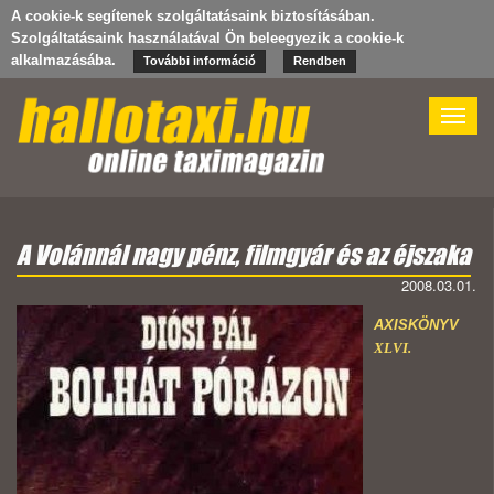
A cookie-k segítenek szolgáltatásaink biztosításában.
Szolgáltatásaink használatával Ön beleegyezik a cookie-k
alkalmazásába.
További információ
Rendben
Toggle
naviga
A Volánnál nagy pénz, filmgyár és az éjszaka
2008.03.01.
AXISKÖNYV
XLVI.