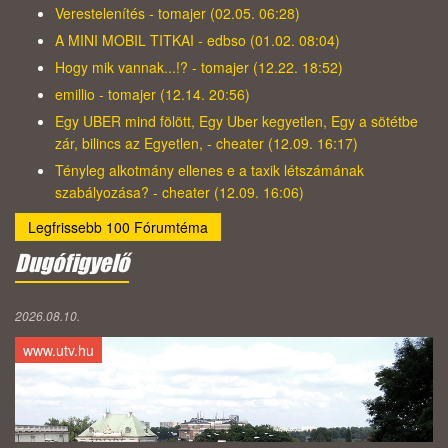
Verestelenítés - tomajer (02.05. 06:28)
A MINI MOBIL TITKAI - edbso (01.02. 08:04)
Hogy mik vannak...!? - tomajer (12.22. 18:52)
emillio - tomajer (12.14. 20:56)
Egy UBER mind fölött, Egy Uber kegyetlen, Egy a sötétbe
zár, bilincs az Egyetlen, - cheater (12.09. 16:17)
Tényleg alkotmány ellenes e a taxik létszámának
szabályozása? - cheater (12.09. 16:06)
Legfrissebb 100 Fórumtéma
Dugófigyelő
2026.08.10.
www.utv.hu