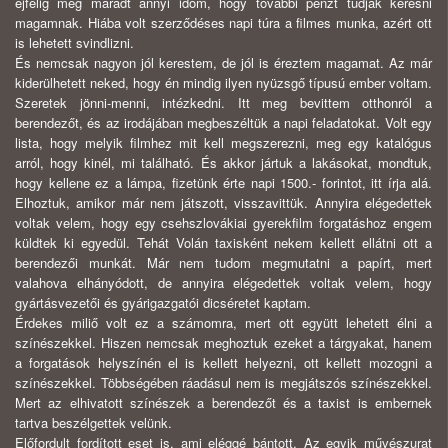
éjfélig még maradt annyi időm, hogy további pénzt tudjak keresni
magamnak. Hiába volt szerződéses napi túra a filmes munka, azért ott
is lehetett svindlizni.
És nemcsak nagyon jól kerestem, de jól is éreztem magamat. Az már
kiderülhetett neked, hogy én mindig ilyen nyüzsgő típusú ember voltam.
Szeretek jönni-menni, intézkedni. Itt meg bevittem otthonról a
berendezőt, és az irodájában megbeszéltük a napi feladatokat. Volt egy
lista, hogy melyik filmhez mit kell megszerezni, meg egy katalógus
arról, hogy kinél, mi található. És akkor jártuk a lakásokat, mondtuk,
hogy kellene ez a lámpa, fizetünk érte napi 1500.- forintot, itt írja alá.
Elhoztuk, amikor már nem játszott, visszavittük. Annyira elégedettek
voltak velem, hogy egy csehszlovákiai gyerekfilm forgatáshoz engem
küldtek ki egyedül. Tehát Volán taxisként nekem kellett ellátni ott a
berendezői munkát. Már nem tudom megmutatni a papírt, mert
valahova elhányódott, de annyira elégedettek voltak velem, hogy
gyártásvezetői és gyárigazgatói dicséretet kaptam.
Érdekes miliő volt ez a számomra, mert ott együtt lehetett élni a
színészekkel. Hiszen nemcsak meghoztuk ezeket a tárgyakat, hanem
a forgatások helyszínén el is kellett helyezni, ott kellett mozogni a
színészekkel. Többségében ráadásul nem is megjátszós színészekkel.
Mert az elhivatott színészek a berendezőt és a taxist is embernek
tartva beszélgettek velünk.
Előfordult fordított eset is, ami eléggé bántott. Az egyik művészurat