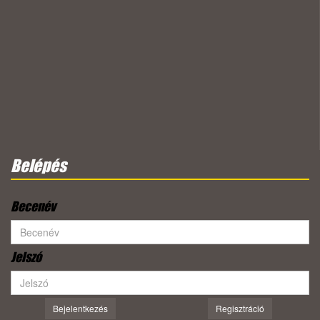
Belépés
Becenév
Jelszó
Bejelentkezés
Regisztráció