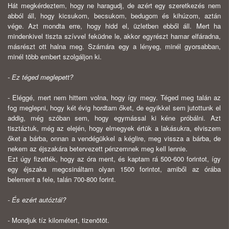
Hát megkérdeztem, hogy ne haragudj, de azért egy szeretkezés nem
abból áll, hogy kicsukom, becsukom, bedugom és kihúzom, aztán
vége. Azt mondta erre, hogy hidd el, üzletben ebből áll. Mert ha
mindenkivel tiszta szívvel feküdne le, akkor egyrészt hamar elfáradna,
másrészt ott halna meg. Számára egy a lényeg, minél gyorsabban,
minél több embert szolgáljon ki.
- Ez téged meglepett?
- Eléggé, mert nem hittem volna, hogy így megy. Téged meg talán az
fog meglepni, hogy két évig hordtam őket, de egyikkel sem jutottunk el
addig, még szóban sem, hogy egymással ki kéne próbálni. Azt
tisztáztuk, még az elején, hogy elmegyek értük a lakásukra, elviszem
őket a bárba, onnan a vendégükkel a kéglire, meg vissza a bárba, de
nekem az éjszakára betervezett pénzemnek meg kell lennie.
Ezt úgy fizették, hogy az óra ment, és kaptam rá 500-600 forintot, így
egy éjszaka megcsináltam olyan 1500 forintot, amiből az órába
belement a fele, talán 700-800 forint.
- És ezért autóztál?
- Mondjuk tíz kilométert, tizenötöt.