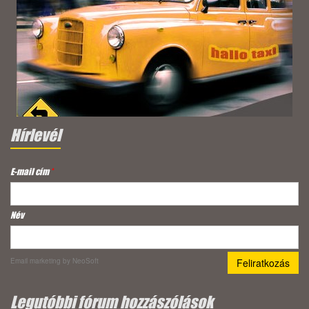
Hírlevél
E-mail cím
*
Név
Email marketing
by NeoSoft
Legutóbbi fórum hozzászólások