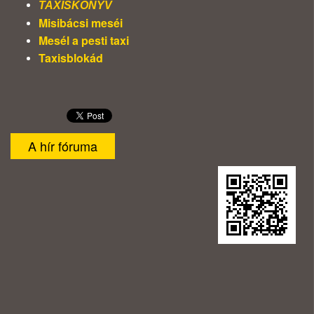
TAXISKÖNYV
Misibácsi meséi
Mesél a pesti taxi
Taxisblokád
A hír fóruma