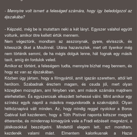
- Mennyire volt ismert a feleséged számára, hogy így beledolgozol az
éjszakába?
- Képzeld, még be is mutattam neki a két lányt. Egyszer valahol együtt
voltunk, amikor ötre kellett értük mennem.
Nem végeztünk, mondtam az asszonynak, gyere, elvisszük, és
kitesszük őket a Moulinnél. Utána hazaviszlek, mert ott ilyenkor még
nem történik semmi, de ha mégis dolguk lenne, hát fognak egy másik
taxit, amíg én fordulok veled.
Amikor ez történt, a feleségem tudta, mennyire bízhat meg bennem, és
hogy ez van az éjszakában.
Közben úgy jártam, hogy a filmgyártól, amit igazán szerettem, attól lett
herótom. Szabadnak éreztem magam, és csuda jól, mert olyan
közegben mozogtam, ami fényben van, ami mások számára majdnem
elérhetetlen. És egyszercsak elkezdett terhessé válni. Mint amikor egy
színész egyik napról a másikra megundorodik a szakmájától. Olyan
hétköznapivá vált minden. Az, hogy mindig reggel nyolckor a Boros
Gabival kell kezdenem, hogy a Tóth Pistivel naponta kétszer megyek
étterembe, és mindennap kimegyünk vele a Fradi edzéseit megnézni, a
játékosokkal beszélgetni. Mindettől elegem lett, azt mondtam,
kezdenék valami mást. Elmentem kalorikusnak a Hazai