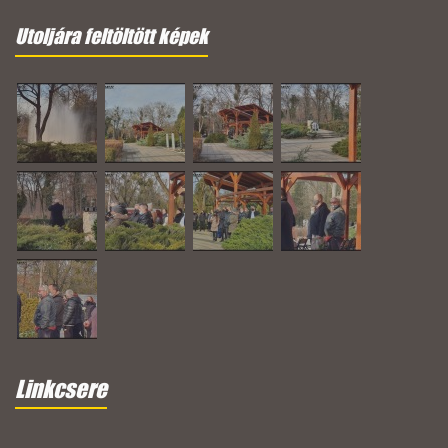
Utoljára feltöltött képek
Linkcsere