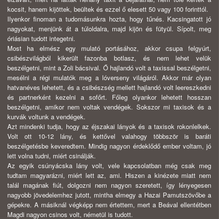
kocsit, hanem kijöttek, beültek és ezzel ő elesett 50 vagy 100 forinttól.
Ilyenkor finoman a tudomásunkra hozta, hogy tűnés. Kacsingatott jó
nagyokat, menjünk át a túloldalra, majd kijön és fütyül. Sípolt, meg
óriásian tudott integetni.
Most ha elmész egy mulató portásához, akkor csupa felgyúrt,
csibészvilágból kikerült fazonba botlasz, és nem lehet velük
beszélgetni, mint a Zoli bácsival. Ő hajlandó volt a taxissal beszélgetni,
mesélni a régi mulatók meg a lóverseny világáról. Akkor már olyan
hatvanéves lehetett, és a csibészség mellett hajlandó volt leereszkedni
és partnerként kezelni a sofőrt. Főleg olyankor lehetett hosszan
beszélgetni, amikor nem voltak vendégek. Sokszor mi taxisok és a
kurvák voltunk a vendégek.
Azt mindenki tudja, hogy az éjszakai lányok és a taxisok rokonlelkek.
Volt ott 10-12 lány, és kettővel valahogy többször is baráti
beszélgetésbe keveredtem. Mindig nagyon érdeklődő ember voltam, jó
lett volna tudni, miért csinálják.
Az egyik csúnyácska lány volt, vele kapcsolatban még csak meg
tudtam magyarázni, miért lett az, ami. Hiszen a kinézete miatt nem
talál magának fiút, dolgozni nem nagyon szeretett, így lényegesen
nagyobb jövedelemhez jutott, mintha elmegy a Hazai Pamutszövőbe a
gépekre. A másiknál végképp nem értettem, mert a Beával ellentétben
Magdi nagyon csinos volt, németül is tudott.