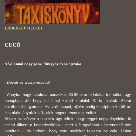
ÉRDEKKÉPVISELET
CUCÓ
A Volánnál nagy pénz, filmgyár és az éjszaka
- Bevált ez a számításod?
- Annyira, hogy hatalmas pénzeket, 60-80 ezer forintokat termeltem egy
hónapban. Jó, hogy ott mást kellett kitalálni. Ki is találtuk. Akkor
kezdtem filmgyárazni. Ez volt nappal, éjjelre pedig kicsíptem kettőt az
éjszakás lányok közül, akik nagyon rendesek voltak.
Abban az időben a napjaim úgy teltek, hogy reggel negyednyolckor ki
kellett állnom a berendezőkhöz - mert a filmgyárban a berendezőkhöz
kerültem -, és tudtam, hogy este nyolckor fejezem be vele. Utána