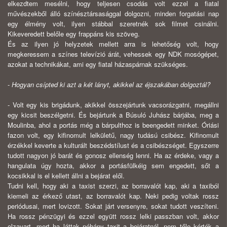
elkezdtem mesélni, hogy teljesen csodás volt ezzel a fiatal
művészekből álló színésztársasággal dolgozni, minden forgatási nap
egy élmény volt, ilyen stábbal szeretnék sok filmet csinálni.
Kikeveredett belőle egy frappáns kis szöveg.
És az ilyen jó helyzetek mellett arra is lehetőség volt, hogy
megkeressem a színes televízió árát, vehessek egy NDK mosógépet,
azokat a technikákat, ami egy fiatal házaspárnak szükséges.
-
Hogyan csípted ki azt a két lányt, akikkel az éjszakában dolgoztál?
- Volt egy kis brigádunk, akikkel összejártunk vacsorázgatni, megállni
egy kicsit beszélgetni. És bejártunk a Búsuló Juhász bárjába, meg a
Moulinba, ahol a portás még a bárpulthoz is beengedett minket. Óriási
fazon volt, egy kifinomult lelkületű, nagy tudású csibész. Kifinomult
érzékkel keverte a kulturált beszédstílust és a csibészséget. Egyszerre
tudott nagyon jó barát és gonosz ellenség lenni. Ha az érdeke, vagy a
hangulata úgy hozta, akkor a portásfülkéig sem engedett, sőt a
kocsikkal is el kellett állni a bejárat elől.
Tudni kell, hogy aki a taxist szerzi, az borravalót kap, aki a taxiból
kiemeli az érkező utast, az borravalót kap. Neki pedig voltak rossz
periódusai, mert lovizott. Sokat járt versenyre, sokat tudott veszíteni.
Ha rossz pénzügyi és ezzel együtt rossz lelki passzban volt, akkor
elzavart, mert ha láttak néhány taxit a bejáratnál, nem tőle kérték a