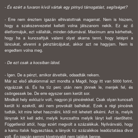
- És ezért a fuvaron kívül vártak egy pirinyó támogatást, segítséget?
- Erre nem éreztem igazán elhivatottnak magamat. Nem is hiszem,
hogy a szakszervezetet kellett volna játszanom nekik. Ez az ő
életformájuk, ezt vállalták, minden ódiumával. Maximum arra kérhettek,
hogy ha a kuncsaftjuk valami olyat akarna tenni, hogy letépni a
láncukat, elvenni a pénztárcájukat, akkor azt ne hagyjam. Nem is
engedtem volna meg.
- De ezt csak a kocsiban látod.
- Igen. De a pénzt, amikor átvették, odaadták nekem.
Már az első alkalommal azt mondta a Magdi, hogy itt van 5000 forint,
vigyázzak rá. És ha tíz perc után nem jönnek le, menjek fel, és
csöngessek be. De erre egyszer sem került sor.
Mindkét hely exkluzív volt, nagyon jó pincérekkel. Csak olyan kuncsaft
került ki ezekről, aki nem provokált balhékat. Ezek a régi pincérek
tudták, kit mire lehet használni, kitől mit lehetett elkérni. Azt is, melyik
lánynak kit kell adni, melyik kuncsaftra melyik lányt kell ráerőltetni.
Függetlenül attól, hogy ezért megvolt a százalékuk. Nyilvánvaló, hogy
a kamu italok fogyasztása, a lányok tíz százalékos leadóztatása divat
volt. Én igazán semmi kivetnivalót nem találok benne.