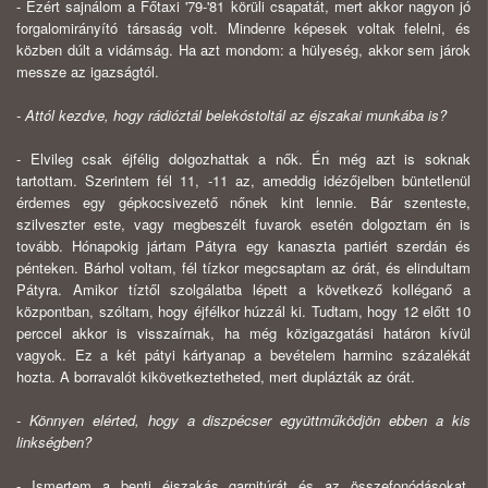
- Ezért sajnálom a Főtaxi '79-'81 körüli csapatát, mert akkor nagyon jó
forgalomirányító társaság volt. Mindenre képesek voltak felelni, és
közben dúlt a vidámság. Ha azt mondom: a hülyeség, akkor sem járok
messze az igazságtól.
- Attól kezdve, hogy rádióztál belekóstoltál az éjszakai munkába is?
- Elvileg csak éjfélig dolgozhattak a nők. Én még azt is soknak
tartottam. Szerintem fél 11, -11 az, ameddig idézőjel­ben büntetlenül
érdemes egy gépkocsivezető nőnek kint lennie. Bár szenteste,
szilveszter este, vagy megbeszélt fu­varok esetén dolgoztam én is
tovább. Hónapokig jártam Pátyra egy kanaszta partiért szerdán és
pénteken. Bárhol voltam, fél tízkor megcsaptam az órát, és elindultam
Páty­ra. Amikor tíztől szolgálatba lépett a következő kolléganő a
központban, szóltam, hogy éjfélkor húzzál ki. Tudtam, hogy 12 előtt 10
perccel akkor is visszaírnak, ha még köz­igazgatási határon kívül
vagyok. Ez a két pátyi kártyanap a bevételem harminc százalékát
hozta. A borravalót kikövet­keztetheted, mert duplázták az órát.
- Könnyen elérted, hogy a diszpécser együttműködjön ebben a kis
linkségben?
- Ismertem a benti éjszakás garnitúrát és az összefonó­dásokat.