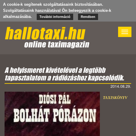
A cookie-k segítenek szolgáltatásaink biztosításában.
Szolgáltatásaink használatával Ön beleegyezik a cookie-k
alkalmazásába.
További információ
Rendben
Toggle
naviga
A helyismeret kivételével a legtöbb
tapasztalatom a rádiózáshoz kapcsolódik.
2014.08.29.
TAXISKÖNYV