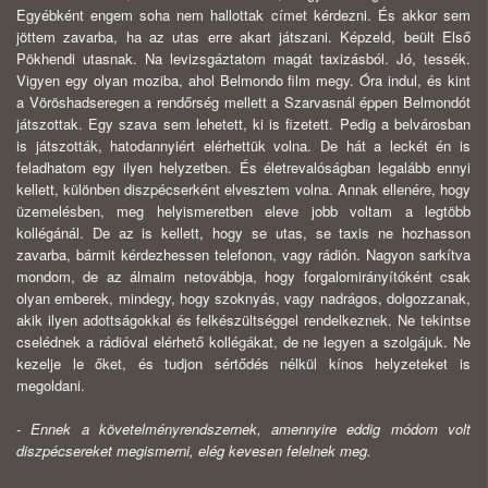
Egyébként engem soha nem hallottak címet kérdezni. És akkor sem
jöttem zavarba, ha az utas erre akart játszani. Képzeld, beült Első
Pökhendi utasnak. Na levizsgáztatom magát taxizásból. Jó, tessék.
Vigyen egy olyan moziba, ahol Belmondo film megy. Óra indul, és kint
a Vöröshadseregen a rendőrség mellett a Szarvasnál éppen Belmondót
játszot­tak. Egy szava sem lehetett, ki is fizetett. Pedig a belváros­ban
is játszották, hatodannyiért elérhettük volna. De hát a leckét én is
feladhatom egy ilyen helyzetben. És életrevalóságban legalább ennyi
kellett, különben diszpécserként el­vesztem volna. Annak ellenére, hogy
üzemelésben, meg helyismeretben eleve jobb voltam a legtöbb
kollégánál. De az is kellett, hogy se utas, se taxis ne hozhasson
zavarba, bármit kérdezhessen telefonon, vagy rádión. Nagyon sar­kítva
mondom, de az álmaim netovábbja, hogy forgalom­irányítóként csak
olyan emberek, mindegy, hogy szoknyás, vagy nadrágos, dolgozzanak,
akik ilyen adottságokkal és felkészültséggel rendelkeznek. Ne tekintse
cselédnek a rá­dióval elérhető kollégákat, de ne legyen a szolgájuk. Ne
ke­zelje le őket, és tudjon sértődés nélkül kínos helyzeteket is
megoldani.
- Ennek a követelményrendszernek, amennyire eddig módom volt
diszpécsereket megismerni, elég kevesen felel­nek meg.