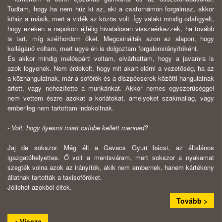
Tudtam, hogy ha nem húz ki az, aki a csatornámon forgalmaz, akkor
kihúz a másik, mert a vidék az közös volt. Így valaki mindig odafigyelt,
hogy ezeken a napokon éjfé­lig hivatalosan visszaérkezzek, ha tovább
is tart, míg szét­hordom őket. Megcsinálták azon az alapon, hogy
kolléganő voltam, mert ugye én is dolgoztam forgalomirányítóként.
És akkor mindig melóspárti voltam, elvárhattam, hogy a ja­vamra is
azok legyenek. Nem érdekelt, hogy mit akart elér­ni a vezetőség, ha az
a közhangulatnak, már a sofőrök és a diszpécserek közötti hangulatnak
ártott, vagy nehezítette a munkánkat. Akkor nemes egyszerűséggel
nem vettem ész­re azokat a korlátokat, amelyeket szakmailag, vagy
emberi­leg nem tartottam indokoltnak.
- Volt, hogy ilyesmi miatt csínbe kellett menned?
Jaj de sokszor. Még élt a Gavacs Gyuri bácsi, az általá­nos
igazgatóhelyettes. Ő volt a mentsváram, mert sokszor a nyakamat
szegték volna azok az irányítók, akik nem em­bernek, hanem kártékony
állatnak tartották a taxisofőröket.
Jóllehet azokból éltek.
Tovább >
< Vissza