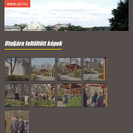
www.utv.hu
Utoljára feltöltött képek