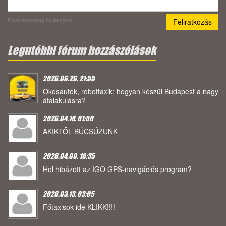
Email marketing
by NeoSoft
Legutóbbi fórum hozzászólások
2026.06.26. 21:55
Okosautók, robottaxik: hogyan készül Budapest a nagy
átalakulásra?
2026.04.18. 01:50
AKIKTŐL BÚCSÚZUNK
2026.04.09. 16:35
Hol hibázott az IGO GPS-navigációs program?
2026.03.13. 03:05
Főtaxisok ide KLIKK!!!!