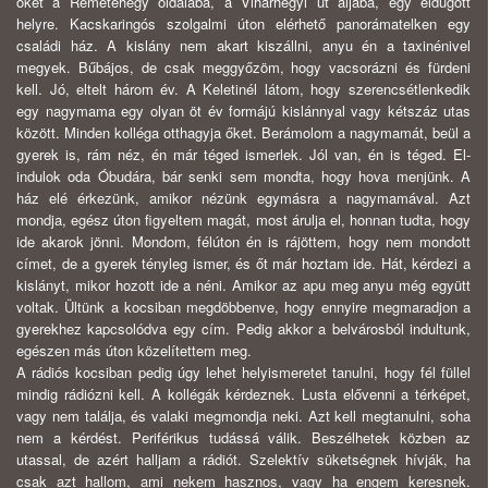
őket a Remete­hegy oldalába, a Viharhegyi út aljába, egy eldugott
helyre. Kacskaringós szolgalmi úton elérhető panorámatelken egy
családi ház. A kislány nem akart kiszállni, anyu én a taxinénivel
megyek. Bűbájos, de csak meggyőzöm, hogy vacso­rázni és fürdeni
kell. Jó, eltelt három év. A Keletinél látom, hogy szerencsétlenkedik
egy nagymama egy olyan öt év formájú kislánnyal vagy kétszáz utas
között. Minden kollé­ga otthagyja őket. Berámolom a nagymamát, beül a
gyerek is, rám néz, én már téged ismerlek. Jól van, én is téged. El­
indulok oda Óbudára, bár senki sem mondta, hogy hova menjünk. A
ház elé érkezünk, amikor nézünk egymásra a nagymamával. Azt
mondja, egész úton figyeltem magát, most árulja el, honnan tudta, hogy
ide akarok jönni. Mon­dom, félúton én is rájöttem, hogy nem mondott
címet, de a gyerek tényleg ismer, és őt már hoztam ide. Hát, kérdezi a
kislányt, mikor hozott ide a néni. Amikor az apu meg anyu még együtt
voltak. Ültünk a kocsiban megdöbbenve, hogy ennyire megmaradjon a
gyerekhez kapcsolódva egy cím. Pedig akkor a belvárosból indultunk,
egészen más úton kö­zelítettem meg.
A rádiós kocsiban pedig úgy lehet helyismeretet tanulni, hogy fél füllel
mindig rádiózni kell. A kollégák kérdeznek. Lusta elővenni a térképet,
vagy nem találja, és valaki meg­mondja neki. Azt kell megtanulni, soha
nem a kérdést. Pe­riférikus tudássá válik. Beszélhetek közben az
utassal, de azért halljam a rádiót. Szelektív süketségnek hívják, ha
csak azt hallom, ami nekem hasznos, vagy ha engem keresnek.