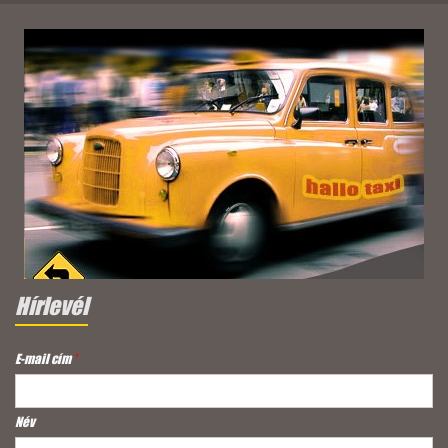
Hírlevél
E-mail cím
*
Név