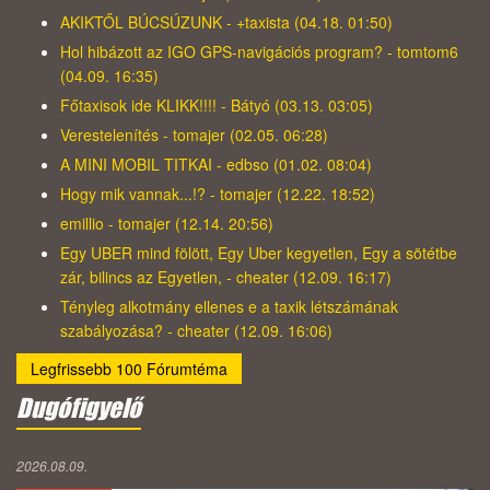
AKIKTŐL BÚCSÚZUNK - +taxista (04.18. 01:50)
Hol hibázott az IGO GPS-navigációs program? - tomtom6
(04.09. 16:35)
Főtaxisok ide KLIKK!!!! - Bátyó (03.13. 03:05)
Verestelenítés - tomajer (02.05. 06:28)
A MINI MOBIL TITKAI - edbso (01.02. 08:04)
Hogy mik vannak...!? - tomajer (12.22. 18:52)
emillio - tomajer (12.14. 20:56)
Egy UBER mind fölött, Egy Uber kegyetlen, Egy a sötétbe
zár, bilincs az Egyetlen, - cheater (12.09. 16:17)
Tényleg alkotmány ellenes e a taxik létszámának
szabályozása? - cheater (12.09. 16:06)
Legfrissebb 100 Fórumtéma
Dugófigyelő
2026.08.09.