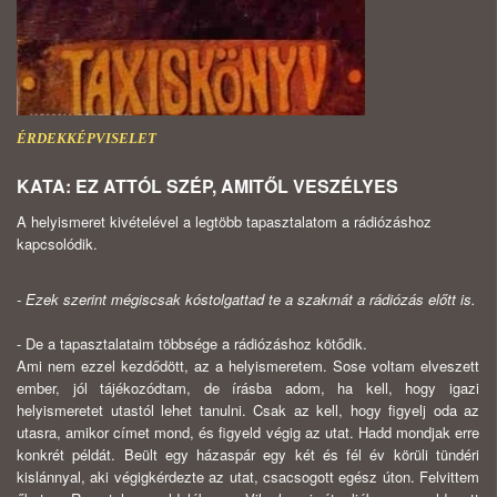
ÉRDEKKÉPVISELET
KATA: EZ ATTÓL SZÉP, AMITŐL VESZÉLYES
A helyismeret kivételével a legtöbb tapasztalatom a rádiózáshoz
kapcsolódik.
- Ezek szerint mégiscsak kóstolgattad te a szakmát a rá­diózás előtt is.
- De a tapasztalataim többsége a rádiózáshoz kötődik.
Ami nem ezzel kezdődött, az a helyismeretem. Sose voltam elveszett
ember, jól tájékozódtam, de írásba adom, ha kell, hogy igazi
helyismeretet utastól lehet tanulni. Csak az kell, hogy figyelj oda az
utasra, amikor címet mond, és figyeld végig az utat. Hadd mondjak erre
konkrét példát. Beült egy házaspár egy két és fél év körüli tündéri
kislánnyal, aki végigkérdez­te az utat, csacsogott egész úton. Felvittem