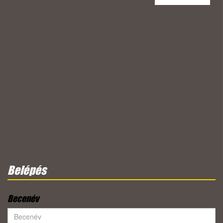
Belépés
Becenév