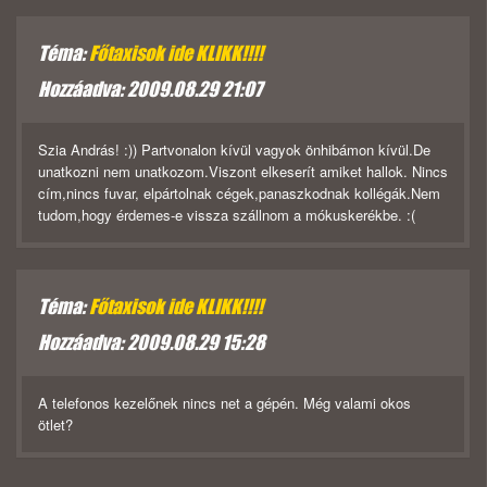
Téma:
Főtaxisok ide KLIKK!!!!
Hozzáadva: 2009.08.29 21:07
Szia András! :)) Partvonalon kívül vagyok önhibámon kívül.De
unatkozni nem unatkozom.Viszont elkeserít amiket hallok. Nincs
cím,nincs fuvar, elpártolnak cégek,panaszkodnak kollégák.Nem
tudom,hogy érdemes-e vissza szállnom a mókuskerékbe. :(
Téma:
Főtaxisok ide KLIKK!!!!
Hozzáadva: 2009.08.29 15:28
A telefonos kezelőnek nincs net a gépén. Még valami okos
ötlet?