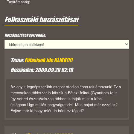
Taxitársaság:
Felhasználó hozzászólásai
Hozzászólások sorrendje:
Téma:
Főtaxisok ide KLIKK!!!!
Hozzáadva: 2009.09.20 02:10
Az egyik legnépszerűbb csapat stadionjában reklámozunk! Tv-s
meccseken többször is látszik a Főtaxi felirat.(Gyanítom te is
így vetted észre)Valszeg többen is látják mint a kínai
újságban.Úgy milliós nagyságrendel. Mi a bajod már ezzel is?
Fejtsd már ki,hogy miért is bánt ez téged?