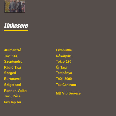
Linkcsere
4Dimenzió
Fixshuttle
Taxi 314
Rókalyuk
Szentendre
Tokio 170
Rádió Taxi
Új Taxi
Szeged
Tatabánya
Eurotravel
TAXI 3000
Sziget taxi
TaxiCentrum
Pannon Volán
MB Vip Service
Taxi, Pécs
taxi.lap.hu