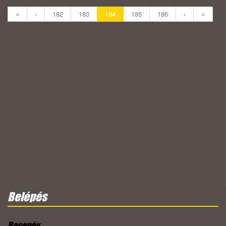
«
‹
182
183
184
185
186
›
»
Belépés
Becenév