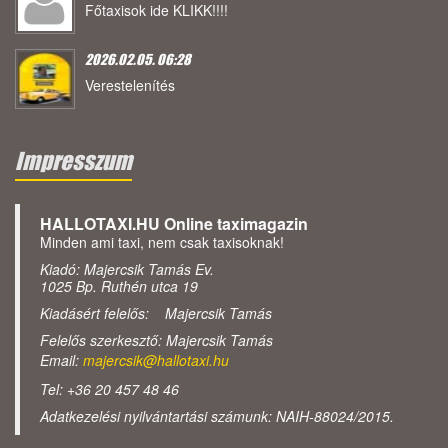
Főtaxisok ide KLIKK!!!!
2026.02.05. 06:28
Verestelenítés
Impresszum
HALLOTAXI.HU Online taximagazin
Minden ami taxi, nem csak taxisoknak!
Kiadó: Majercsik Tamás Ev.
1025 Bp. Ruthén utca 19
Kiadásért felelős: Majercsik Tamás
Felelős szerkesztő: Majercsik Tamás
Email:
majercsik@hallotaxi.hu
Tel: +36 20 457 48 46
Adatkezelési nyilvántartási számunk: NAIH-88024/2015.