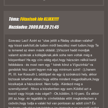
Téma:
Főtaxisok ide KLIKK!!!!
Hozzáadva: 2009.08.29 21:45
Szevasz Laci! Azért ez "utas jelölt a Ráday utcában valahol"
egy kissé sarkított,de tudom miről beszélsz mert tudom,hogy Te
is ismered az érem másik oldalát.:))Viszont hadd mondjak
valamit azoknak a kollégáknak,akik soha nem voltak még a
központban! Ha egy cím odáig eljut,hogy házszám nélkül kerül
feldobásra - és most nem egy " kérek körut a Vígszinház"-ra
gondolok hisz azért legyen már egy minimum szint! -:)),hanem
Pl, III. ker Kossuth L üdülőpart és egy új szórakozó hely, akkor
biztosak lehettek abban,hogy előtte mindent megpróbáltunk,hogy
kicsikarjuk a házszámot. Nem tudja. -Kérdezd meg a
személyzetet!- -Nincs a közelemben egy sem.Küldöd azt a
kocsit vagy hívjak más céget?- -Ok,küldöm, 5-10 perc. És ekkor
jött az,hogy -én legalább is- címfeldobás elött megkérdeztem a
csövön,hogy tudja e valaki hol van pontosan az adott cím? És
ha tiszta volt,akkor lett feldobva,így biztosítva az egyenlő esélyt