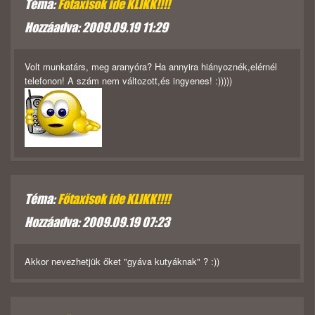
Téma:
Főtaxisok ide KLIKK!!!!
Hozzáadva: 2009.09.19 11:29
Volt munkatárs, meg aranyóra? Ha annyira hiányoznék,elérnél
telefonon! A szám nem változott,és ingyenes! :)))))
Téma:
Főtaxisok ide KLIKK!!!!
Hozzáadva: 2009.09.19 07:23
Akkor nevezhetjük őket "gyáva kutyáknak" ? :))