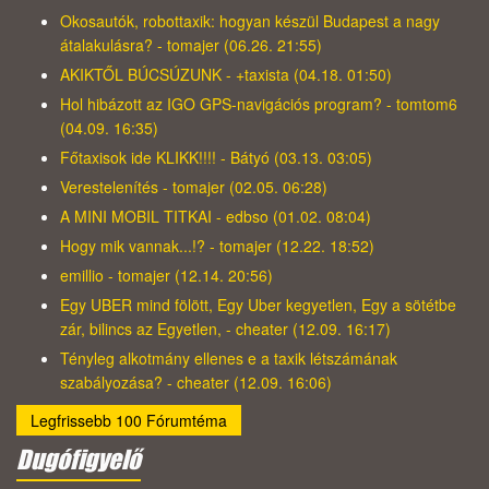
Okosautók, robottaxik: hogyan készül Budapest a nagy
átalakulásra? - tomajer (06.26. 21:55)
AKIKTŐL BÚCSÚZUNK - +taxista (04.18. 01:50)
Hol hibázott az IGO GPS-navigációs program? - tomtom6
(04.09. 16:35)
Főtaxisok ide KLIKK!!!! - Bátyó (03.13. 03:05)
Verestelenítés - tomajer (02.05. 06:28)
A MINI MOBIL TITKAI - edbso (01.02. 08:04)
Hogy mik vannak...!? - tomajer (12.22. 18:52)
emillio - tomajer (12.14. 20:56)
Egy UBER mind fölött, Egy Uber kegyetlen, Egy a sötétbe
zár, bilincs az Egyetlen, - cheater (12.09. 16:17)
Tényleg alkotmány ellenes e a taxik létszámának
szabályozása? - cheater (12.09. 16:06)
Legfrissebb 100 Fórumtéma
Dugófigyelő