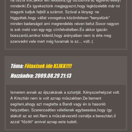
mindenki.És igyekeztünk megjegyezni,hogy legközelebb már mi
magunk tudjuk fejből a számot. Szóval a lényeg: ne
higgyétek,hogy vállat vonogatva közömbösen "benyelünk"
minden badarságot ami megrendelés néven befut.Soxor nagyon
is sok meló van egy-egy címfelvételben.És akkor igazán
bosszantó,amikor kiderül,hogy arányaiban nem is érte meg
szenvedni vele mert még fuvarnak is sz... volt.:(
Téma:
Főtaxisok ide KLIKK!!!!
Hozzáadva: 2009.08.29 21:13
Ismerem annak az éjszakának a sztoriját. Kényszerhelyzet volt.
A Krisztián nem is volt aznap műszakban.De bement
segíteni,ahogy azt megtette a Bandi vagy én is hasonló
helyzetben. Szerencsétlen véletlenek egybeesése,hogy így
alakult az az est.Nem a műszakvezető csinálja a beosztást,ő
azzal "főzött" amivel aznap este tudott.