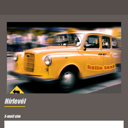
Hírlevél
E-mail cím
*