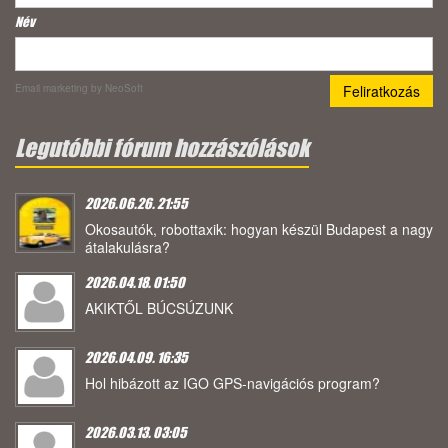
Név
Email marketing
by NeoSoft
Legutóbbi fórum hozzászólások
2026.06.26. 21:55
Okosautók, robottaxik: hogyan készül Budapest a nagy
átalakulásra?
2026.04.18. 01:50
AKIKTŐL BÚCSÚZUNK
2026.04.09. 16:35
Hol hibázott az IGO GPS-navigációs program?
2026.03.13. 03:05