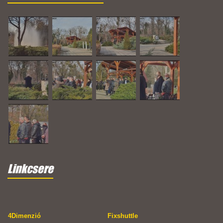
Linkcsere
4Dimenzió
Fixshuttle