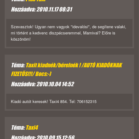
Hozzáadva: 2010.11.17 08:31
Szevasztok! Ugyan nem vagyok "idevalósi", de segítene valaki,
mi történt a kedvenc diszpécseremmel, Mamival? Előre is
köszönöm!
Téma:
Taxit kiadnék/bérelnék ! /AUTÓ KIADÓKNAK
FIZETŐS!!!/ Bocs:-)
Hozzáadva: 2010.10.04 14:52
Kiadó autót keresek! Taxi4 854. Tel: 706152315
Téma:
Taxi4
Hozzáadva: 2010.09.15 12:56