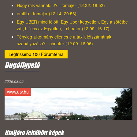
Hogy mik vannak...!? - tomajer (12.22. 18:52)
emillio - tomajer (12.14. 20:56)
Egy UBER mind fölött, Egy Uber kegyetlen, Egy a sötétbe
zár, bilincs az Egyetlen, - cheater (12.09. 16:17)
Tényleg alkotmány ellenes e a taxik létszámának
szabályozása? - cheater (12.09. 16:06)
Legfrissebb 100 Fórumtéma
Dugófigyelő
2026.08.09.
www.utv.hu
Utoljára feltöltött képek