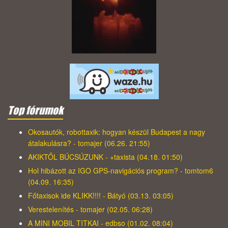
Top fórumok
Okosautók, robottaxik: hogyan készül Budapest a nagy
átalakulásra? - tomajer (06.26. 21:55)
AKIKTŐL BÚCSÚZUNK - +taxista (04.18. 01:50)
Hol hibázott az IGO GPS-navigációs program? - tomtom6
(04.09. 16:35)
Főtaxisok ide KLIKK!!!! - Bátyó (03.13. 03:05)
Verestelenítés - tomajer (02.05. 06:28)
A MINI MOBIL TITKAI - edbso (01.02. 08:04)