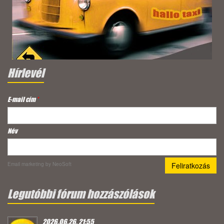
Hírlevél
E-mail cím
*
Név
Email marketing
by NeoSoft
Legutóbbi fórum hozzászólások
2026.06.26. 21:55