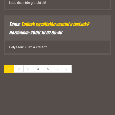
Laci, őszintén gratulálok!
Téma:
Tudnak egyáltalán vezetni a taxisok?
Hozzáadva: 2009.10.01 05:40
Helyesen: ki ez a kretén?
1
2
3
4
5
›
»