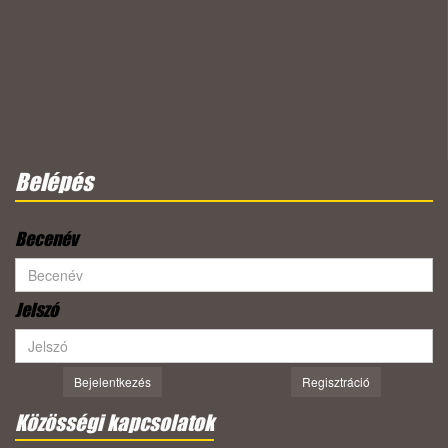
Belépés
Becenév
Jelszó
Bejelentkezés
Regisztráció
Közösségi kapcsolatok