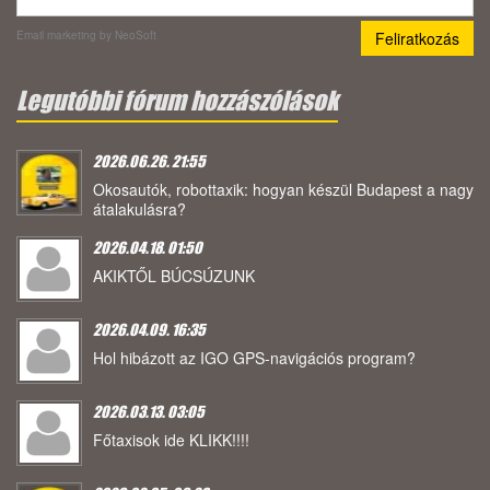
Email marketing
by NeoSoft
Legutóbbi fórum hozzászólások
2026.06.26. 21:55
Okosautók, robottaxik: hogyan készül Budapest a nagy
átalakulásra?
2026.04.18. 01:50
AKIKTŐL BÚCSÚZUNK
2026.04.09. 16:35
Hol hibázott az IGO GPS-navigációs program?
2026.03.13. 03:05
Főtaxisok ide KLIKK!!!!