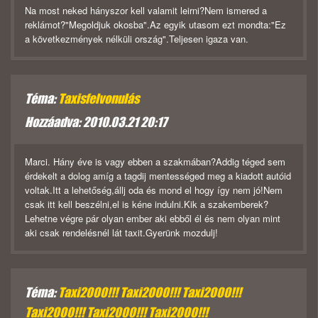
Na most neked hányszor kell valamit leirni?Nem ismered a
reklámot?"Megoldjuk okosba".Az egyik utasom ezt mondta:"Ez
a következmények nélküli ország".Teljesen igaza van.
Téma:
Taxisfelvonulás
Hozzáadva: 2010.03.21 20:17
Marci. Hány éve is vagy ebben a szakmában?Addig téged sem
érdekelt a dolog amíg a tagdij mentességed meg a kiadott autóid
voltak.Itt a lehetőség,állj oda és mond el hogy így nem jó!Nem
csak itt kell beszélni,el is kéne indulni.Kik a szakemberek?
Lehetne végre pár olyan ember aki ebből él és nem olyan mint
aki csak rendelésnél lát taxit.Gyerünk mozdulj!
Téma:
Taxi2000!!! Taxi2000!!! Taxi2000!!!
Taxi2000!!! Taxi2000!!! Taxi2000!!!