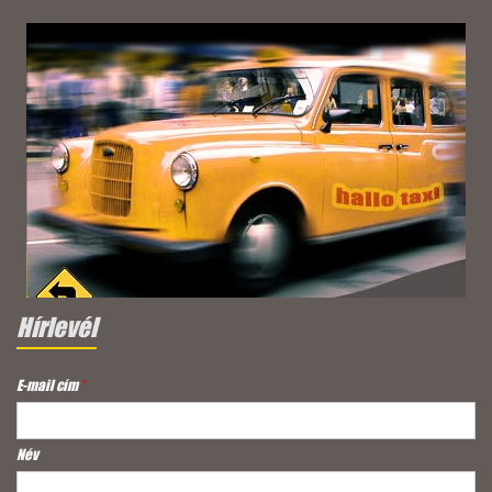
Hírlevél
E-mail cím
*
Név