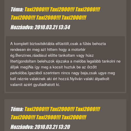
Téma:
Taxi2000!!! Taxi2000!!! Taxi2000!!!
Taxi2000!!! Taxi2000!!! Taxi2000!!!
Hozzáadva: 2010.03.21 13:34
A komplett biztositéktábla elfüstölt,csak a fűtés behozta
rendesen én meg azt hittem hogy a motortér
ég.Benzines,ráadásul előtte tankoltam vagy húsz
litert(gondoltam belehuzok éjszaka a melóba legalább tankolni ne
álljak meg)Na így meg a kocsit huztuk be az őrzőtt
parkolóba.Igazából szerintem nincs nagy baja,csak ugye meg
kell néznie valakinek aki ért hozzá.Nyilván valaki átpatkolt
valamit azért gyulladhatott ki.
Téma:
Taxi2000!!! Taxi2000!!! Taxi2000!!!
Taxi2000!!! Taxi2000!!! Taxi2000!!!
Hozzáadva: 2010.03.21 13:20