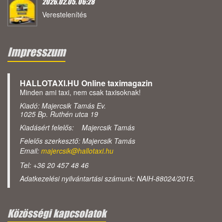
2026.02.05. 06:28
Verestelenítés
Impresszum
HALLOTAXI.HU Online taximagazin
Minden ami taxi, nem csak taxisoknak!
Kiadó: Majercsik Tamás Ev.
1025 Bp. Ruthén utca 19
Kiadásért felelős: Majercsik Tamás
Felelős szerkesztő: Majercsik Tamás
Email:
majercsik@hallotaxi.hu
Tel: +36 20 457 48 46
Adatkezelési nyilvántartási számunk: NAIH-88024/2015.
Közösségi kapcsolatok