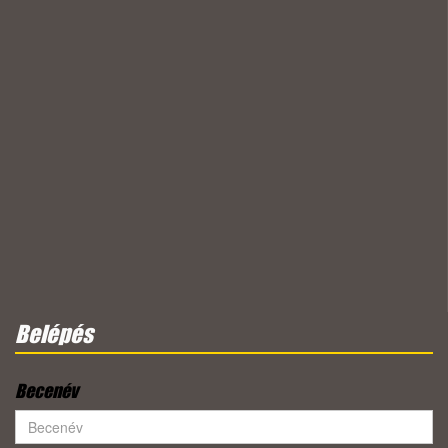
Belépés
Becenév