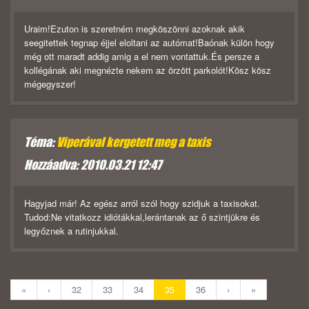
Uraim!Ezuton is szeretném megköszönni azoknak akik
seegitettek tegnap éjjel eloltani az autómat!Baónak külön hogy
még ott maradt addig amig a el nem vontattuk.És persze a
kollégának aki megnézte nekem az örzött parkolót!Kösz kösz
mégegyszer!
Téma:
Viperával kergetett meg a taxis
Hozzáadva: 2010.03.21 12:47
Hagyjad már! Az egész arról szól hogy szidjuk a taxisokat.
Tudod:Ne vitatkozz idiótákkal,lerántanak az ő szintjükre és
legyőznek a rutinjukkal.
«
‹
32
33
34
35
36
›
»