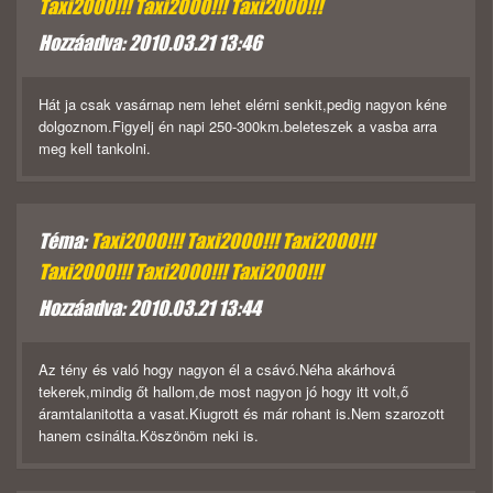
Taxi2000!!! Taxi2000!!! Taxi2000!!!
Hozzáadva: 2010.03.21 13:46
Hát ja csak vasárnap nem lehet elérni senkit,pedig nagyon kéne
dolgoznom.Figyelj én napi 250-300km.beleteszek a vasba arra
meg kell tankolni.
Téma:
Taxi2000!!! Taxi2000!!! Taxi2000!!!
Taxi2000!!! Taxi2000!!! Taxi2000!!!
Hozzáadva: 2010.03.21 13:44
Az tény és való hogy nagyon él a csávó.Néha akárhová
tekerek,mindig őt hallom,de most nagyon jó hogy itt volt,ő
áramtalanitotta a vasat.Kiugrott és már rohant is.Nem szarozott
hanem csinálta.Köszönöm neki is.