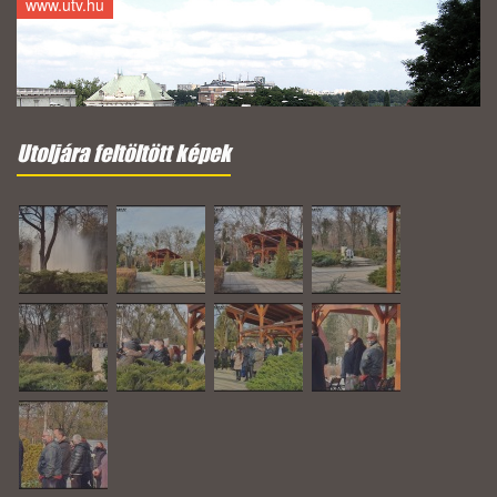
www.utv.hu
Utoljára feltöltött képek