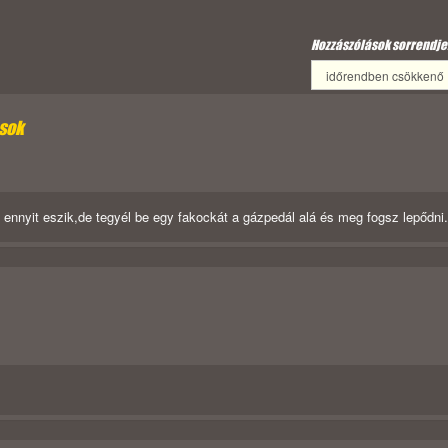
Hozzászólások sorrendje
ósok
nyit eszik,de tegyél be egy fakockát a gázpedál alá és meg fogsz lepődni..