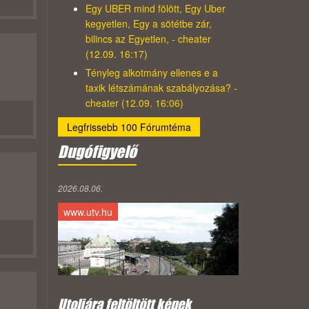
Egy UBER mind fölött, Egy Uber
kegyetlen, Egy a sötétbe zár,
bilincs az Egyetlen, - cheater
(12.09. 16:17)
Tényleg alkotmány ellenes e a
taxik létszámának szabályozása? -
cheater (12.09. 16:06)
Legfrissebb 100 Fórumtéma
Dugófigyelő
2026.08.06.
www.utv.hu
Utoljára feltöltött képek