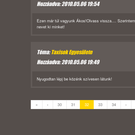
Hozzáadva: 2010.05.06 19:54
Ezen már túl vagyunk Ákos!Olvass vissza.... Szerintem
nevet ki minket!
Téma:
Taxisok Egyesülete
Hozzáadva: 2010.05.06 19:49
Nyugodtan lépj be közénk szívesen látunk!
«
‹
30
31
32
33
34
›