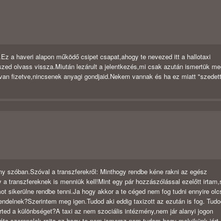
.Ez a haveri alapon működő csipet csapat,ahogy te nevezed itt a hallotaxi
szed olvass vissza.Miután lezárult a jelentkezés,mi csak azután ismertük me
 van fizetve,nincsenek anyagi gondjaid.Nekem vannak és ha ez miatt "szedet
y szóban.Szóval a transzferekről: Minthogy rendbe kéne rakni az egész
y a transzfereknek is menniük kell!Mint egy pár hozzászólással ezelőtt irtam,
t sikerülne rendbe tenni.Ja hogy akkor a te céged nem fog tudni ennyire olc
rendelnek?Szerintem meg igen.Tudod aki eddig taxizott az ezután is fog. Tud
rted a különbséget?A taxi az nem szociális intézmény,nem jár alanyi jogon
óta szerepelek rajta,az hogy te nem ismersz,nem tudom hogy melyikünk járt