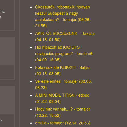
Okosautók, robottaxik: hogyan
 ha
készül Budapest a nagy
z
átalakulásra? - tomajer (06.26.
21:55)
AKIKTŐL BÚCSÚZUNK - +taxista
(04.18. 01:50)
Hol hibázott az IGO GPS-
navigációs program? - tomtom6
(04.09. 16:35)
Főtaxisok ide KLIKK!!!! - Bátyó
(03.13. 03:05)
Verestelenítés - tomajer (02.05.
06:28)
A MINI MOBIL TITKAI - edbso
(01.02. 08:04)
Hogy mik vannak...!? - tomajer
(12.22. 18:52)
ár
emillio - tomajer (12.14. 20:56)