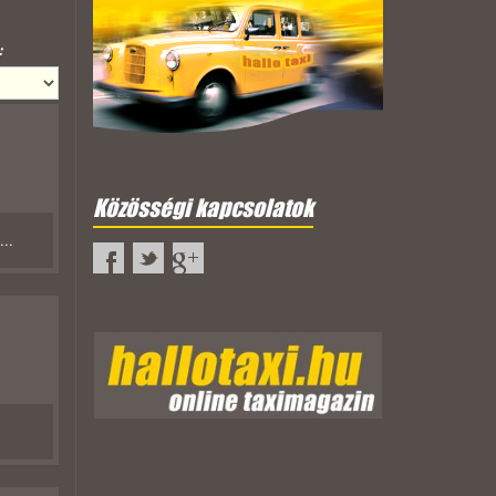
:
Közösségi kapcsolatok
..