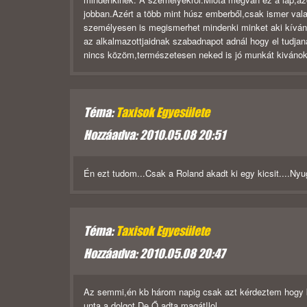
jobban.Azért a több mint húsz emberből,csak ismer valak
személyesen is megismerhet mindenki minket aki kíváncs
az alkalmazottjaidnak szabadnapot adnál hogy el tudjan
nincs közöm,természetesen neked is jó munkát kivánok,é
Téma:
Taxisok Egyesülete
Hozzáadva: 2010.05.08 20:51
Én ezt tudom...Csak a Roland akadt ki egy kicsit....Nyu
Téma:
Taxisok Egyesülete
Hozzáadva: 2010.05.08 20:47
Az semmi,én kb három napig csak azt kérdeztem hogy ki 
unta a dolgot.De Ő adta magát!lol