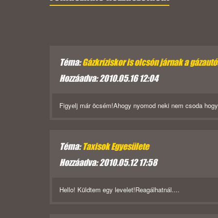
Téma:
Gázkríziskor is olcsón járnak a gázaut
Hozzáadva: 2010.05.16 12:04
Figyelj már öcsém!Ahogy nyomod neki nem csoda hogy en
Téma:
Taxisok Egyesülete
Hozzáadva: 2010.05.12 17:58
Hello! Küldtem egy levelet!Reagálhatnál....