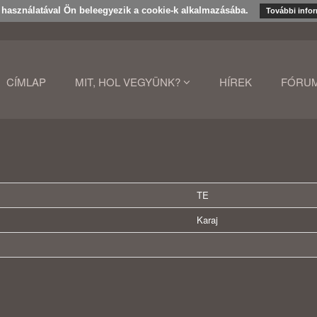
k használatával Ön beleegyezik a cookie-k alkalmazásába.
További info
CÍMLAP
MIT, HOL VEGYÜNK?
HÍREK
FÓRU
TE
Karaj