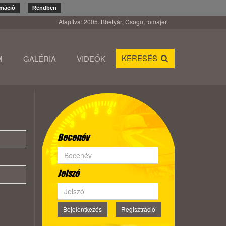
rmáció
Rendben
Alapítva: 2005. Bbetyár; Csogu; tomajer
KERESÉS
M
GALÉRIA
VIDEÓK
Becenév
Jelszó
Bejelentkezés
Regisztráció