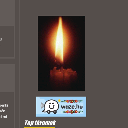
g
t
senki
són
od mi
Top fórumok