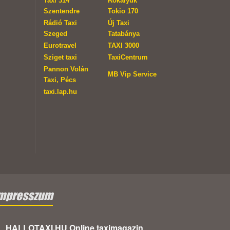
Taxi 314
Rókalyuk
Szentendre
Tokio 170
Rádió Taxi
Új Taxi
Szeged
Tatabánya
Eurotravel
TAXI 3000
Sziget taxi
TaxiCentrum
Pannon Volán
MB Vip Service
Taxi, Pécs
taxi.lap.hu
mpresszum
HALLOTAXI.HU Online taximagazin