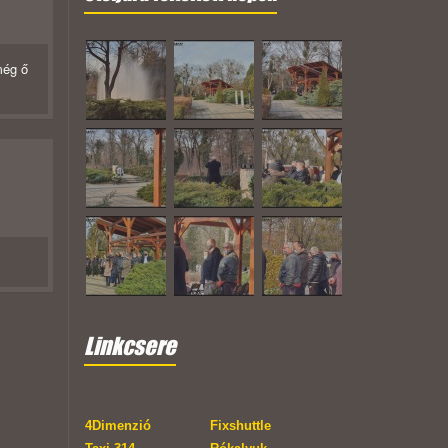
még ő
Linkcsere
4Dimenzió
Fixshuttle