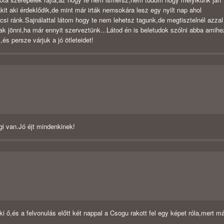
it aki érdeklődik,de mint már irták nemsokára lesz egy nyilt nap ahol
i ránk.Sajnálattal látom hogy te nem lehetsz tagunk,de megtisztelnél azzal
ak jönni,ha már ennyit szerveztünk...Látod én is beletudok szólni abba amihe
s persze várjuk a jó ötleteidet!
gi van.Jó éjt mindenkinek!
ő,és a felvonulás előtt két nappal a Csogu rakott fel egy képet róla,mert m