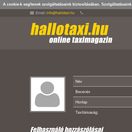
A cookie-k segítenek szolgáltatásaink biztosításában. Szolgáltatásain
Email:
info@hallotaxi.hu
Név
Becenév
Honlap
Taxitársaság:
Felhasználó hozzászólásai