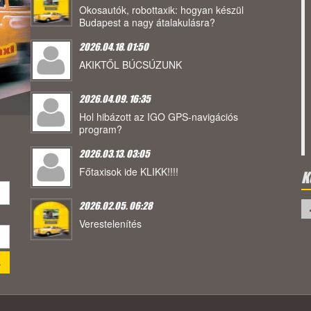
Okosautók, robottaxik: hogyan készül
Budapest a nagy átalakulásra?
2026.04.18. 01:50
AKIKTŐL BÚCSÚZUNK
2026.04.09. 16:35
Hol hibázott az IGO GPS-navigációs
program?
2026.03.13. 03:05
Főtaxisok ide KLIKK!!!!
K
2026.02.05. 06:28
Verestelenítés