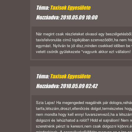
Téma:
Taxisok Egyesülete
Hozzáadva: 2010.05.09 10:00
Nár megint csak részleteket olvasol egy beszélgetésből
taxisfelvonulás cimű topikjában szerveződőtt,ha nem hi
egymást. Nyilván te jól élsz,minden csekked időben be
vetett csórók gyülekezete "vagyunk akkor ezt vállalom!
Téma:
Taxisok Egyesülete
Hozzáadva: 2010.05.09 02:42
Szia Lajos! Ha megengeded reagálnék pár dologra,néhán
tarifa,létszám,droszt,ellenőrzés dolgot,természetes hog
nem mondta hogy kell ennyi fuvarszervező,ha a létszámo
dolgozni és lehúzhatod a rolót? Hidd el sajnálom! Nem 
szeretnénk pénzt is keresni,nem csak dolgozni kijönni,é
mindenkinek. A személyekről:Mióta megvan ez a lap,az