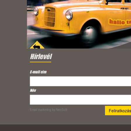
Hírlevél
E-mail cím
*
Név
Email marketing
by NeoSoft