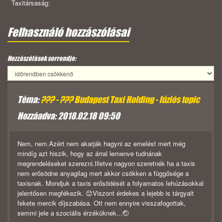
Taxitársaság:
Felhasználó hozzászólásai
Hozzászólások sorrendje:
Téma:
??? - ??? Budapest Taxi Holding - fúziós topic
Hozzáadva: 2018.02.18 09:50
Nem, nem.Azért nem akarják hagyni az emelést mert még
mindíg azt hiszik, hogy az árral lemenve tudnának
megrendeléseket szerezni.Illetve nagyon szeretnék ha a taxis
nem erősödne anyagilag mert akkor csökken a függősége a
taxisnak. Mondjuk a taxis erősödését a folyamatos lehúzásokkal
jelentősen megfékezik. 😊Viszont érdekes a lejebb is tárgyalt
fekete mercik díjszabása. Ott nem ennyire visszafogottak,
semmi jele a szociális érzéküknek...🤕