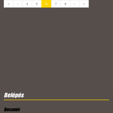
«
‹
4
5
6
7
8
›
»
Belépés
Becenév