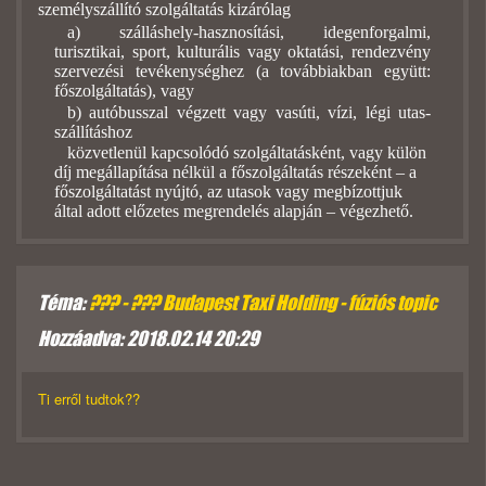
személyszállító szolgáltatás kizárólag
a) szálláshely-hasznosítási, idegenforgalmi,
turisztikai, sport, kulturális vagy oktatási, rendezvény
szervezési tevékenységhez (a továbbiakban együtt:
főszolgáltatás), vagy
b) autóbusszal végzett vagy vasúti, vízi, légi utas-
szállításhoz
közvetlenül kapcsolódó szolgáltatásként, vagy külön
díj megállapítása nélkül a főszolgáltatás részeként – a
főszolgáltatást nyújtó, az utasok vagy megbízottjuk
által adott előzetes megrendelés alapján – végezhető.
Téma:
??? - ??? Budapest Taxi Holding - fúziós topic
Hozzáadva: 2018.02.14 20:29
Ti erről tudtok??