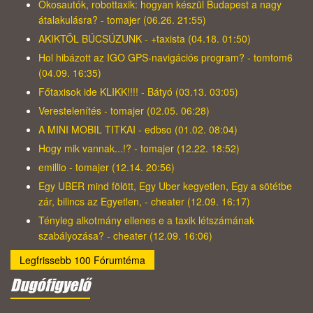
Okosautók, robottaxik: hogyan készül Budapest a nagy
átalakulásra? - tomajer (06.26. 21:55)
AKIKTŐL BÚCSÚZUNK - +taxista (04.18. 01:50)
Hol hibázott az IGO GPS-navigációs program? - tomtom6
(04.09. 16:35)
Főtaxisok ide KLIKK!!!! - Bátyó (03.13. 03:05)
Verestelenítés - tomajer (02.05. 06:28)
A MINI MOBIL TITKAI - edbso (01.02. 08:04)
Hogy mik vannak...!? - tomajer (12.22. 18:52)
emillio - tomajer (12.14. 20:56)
Egy UBER mind fölött, Egy Uber kegyetlen, Egy a sötétbe
zár, bilincs az Egyetlen, - cheater (12.09. 16:17)
Tényleg alkotmány ellenes e a taxik létszámának
szabályozása? - cheater (12.09. 16:06)
Legfrissebb 100 Fórumtéma
Dugófigyelő