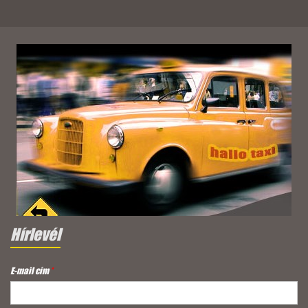
Hírlevél
E-mail cím
*