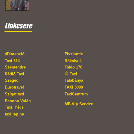
Linkcsere
4Dimenzió
Fixshuttle
Taxi 314
Rókalyuk
Szentendre
Tokio 170
Rádió Taxi
Új Taxi
Szeged
Tatabánya
Eurotravel
TAXI 3000
Sziget taxi
TaxiCentrum
Pannon Volán
MB Vip Service
Taxi, Pécs
taxi.lap.hu