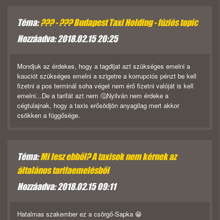
Téma:
??? - ??? Budapest Taxi Holding - fúziós topic
Hozzáadva: 2018.02.15 20:25
Mondjuk az érdekes, hogy a tagdijat azt szükséges emelni a
kauciót szükséges emelni a szigetre a korrupciós pénzt be kell
fizetni a pos terminál soha véget nem érő fizetni valóját is kell
emelni...De a tarifát azt nem 🤔Nyilván nem érdeke a
cégtulajnak, hogy a taxis erősödjön anyagilag mert akkor
csökken a függősége.
Téma:
Mi lesz ebből? A taxisok nem kérnek az
általános tarifaemelésből
Hozzáadva: 2018.02.15 09:11
Hatalmas szakember ez a csörgő-Sapka 😁