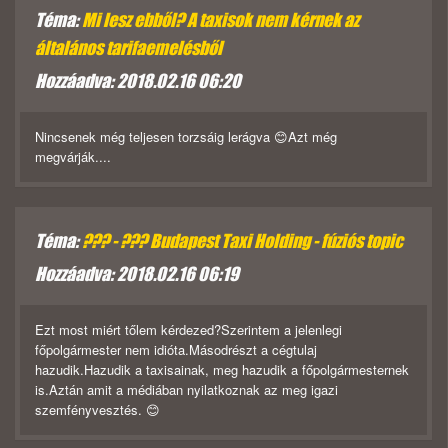
Téma:
Mi lesz ebből? A taxisok nem kérnek az
általános tarifaemelésből
Hozzáadva: 2018.02.16 06:20
Nincsenek még teljesen torzsáig lerágva 😊Azt még
megvárják....
Téma:
??? - ??? Budapest Taxi Holding - fúziós topic
Hozzáadva: 2018.02.16 06:19
Ezt most miért tőlem kérdezed?Szerintem a jelenlegi
főpolgármester nem idióta.Másodrészt a cégtulaj
hazudik.Hazudik a taxisainak, meg hazudik a főpolgármesternek
is.Aztán amit a médiában nyilatkoznak az meg igazi
szemfényvesztés. 😊