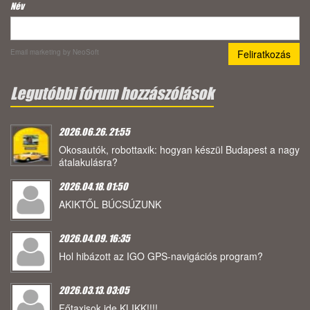
Név
Email marketing
by NeoSoft
Legutóbbi fórum hozzászólások
2026.06.26. 21:55
Okosautók, robottaxik: hogyan készül Budapest a nagy
átalakulásra?
2026.04.18. 01:50
AKIKTŐL BÚCSÚZUNK
2026.04.09. 16:35
Hol hibázott az IGO GPS-navigációs program?
2026.03.13. 03:05
Főtaxisok ide KLIKK!!!!