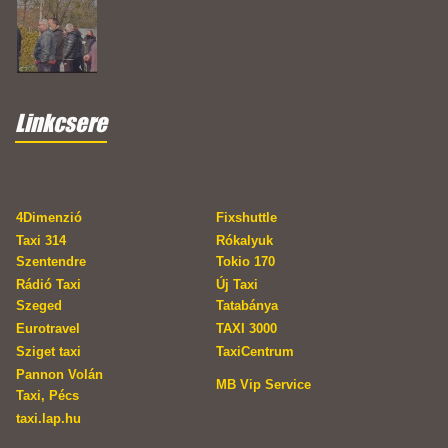
Linkcsere
4Dimenzió
Fixshuttle
Taxi 314
Rókalyuk
Szentendre
Tokio 170
Rádió Taxi
Új Taxi
Szeged
Tatabánya
Eurotravel
TAXI 3000
Sziget taxi
TaxiCentrum
Pannon Volán
MB Vip Service
Taxi, Pécs
taxi.lap.hu