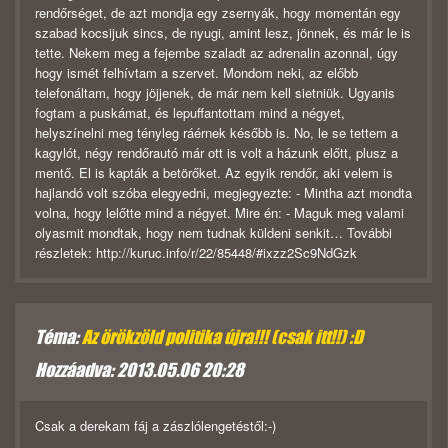
rendőrséget, de azt mondja egy zsernyák, hogy momentán egy
szabad kocsijuk sincs, de nyugi, amint lesz, jönnek, és már le is
tette. Nekem meg a fejembe szaladt az adrenalin azonnal, úgy
hogy ismét felhívtam a szervet. Mondom neki, az előbb
telefonáltam, hogy jöjjenek, de már nem kell sietniük. Ugyanis
fogtam a puskámat, és lepuffantottam mind a négyet,
helyszínelni meg tényleg ráérnek később is. No, le se tettem a
kagylót, négy rendőrautó már ott is volt a házunk előtt, plusz a
mentő. El is kapták a betörőket. Az egyik rendőr, aki velem is
hajlandó volt szóba elegyedni, megjegyezte: - Mintha azt mondta
volna, hogy lelőtte mind a négyet. Mire én: - Maguk meg valami
olyasmit mondtak, hogy nem tudnak küldeni senkit… További
részletek: http://kuruc.info/r/22/85448/#ixzz2Sc9NdGzk
Téma:
Az örökzöld politika újra!!! (csak itt!!) :D
Hozzáadva: 2013.05.06 20:28
Csak a derekam fáj a zászlólengetéstől:-)