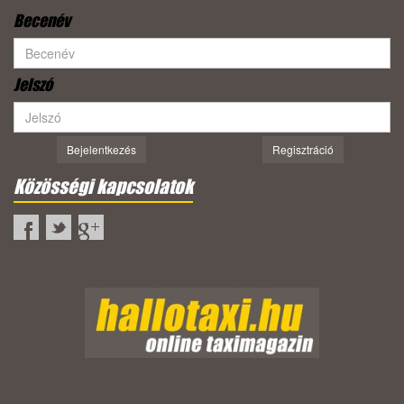
Becenév
Jelszó
Bejelentkezés
Regisztráció
Közösségi kapcsolatok