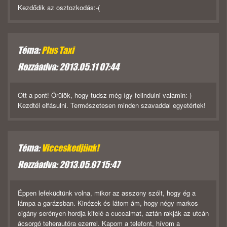
Kezdődik az osztozkodás:-(
Téma:
Plus Taxi
Hozzáadva: 2013.05.11 07:44
Ott a pont! Örülök, hogy tudsz még így felindulni valamin:-)
Kezdtél elfásulni. Természetesen minden szavaddal egyetértek!
Téma:
Vicceskedjünk!
Hozzáadva: 2013.05.07 15:47
Éppen lefeküdtünk volna, mikor az asszony szólt, hogy ég a
lámpa a garázsban. Kinézek és látom ám, hogy négy markos
cigány serényen hordja kifelé a cuccaimat, aztán rakják az utcán
ácsorgó teherautóra ezerrel. Kapom a telefont, hívom a