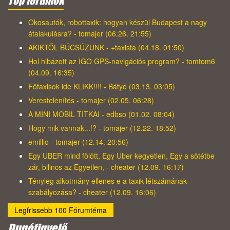
Top fórumok
Okosautók, robottaxik: hogyan készül Budapest a nagy
átalakulásra? - tomajer (06.26. 21:55)
AKIKTŐL BÚCSÚZUNK - +taxista (04.18. 01:50)
Hol hibázott az IGO GPS-navigációs program? - tomtom6
(04.09. 16:35)
Főtaxisok ide KLIKK!!!! - Bátyó (03.13. 03:05)
Verestelenítés - tomajer (02.05. 06:28)
A MINI MOBIL TITKAI - edbso (01.02. 08:04)
Hogy mik vannak...!? - tomajer (12.22. 18:52)
emillio - tomajer (12.14. 20:56)
Egy UBER mind fölött, Egy Uber kegyetlen, Egy a sötétbe
zár, bilincs az Egyetlen, - cheater (12.09. 16:17)
Tényleg alkotmány ellenes e a taxik létszámának
szabályozása? - cheater (12.09. 16:06)
Legfrissebb 100 Fórumtéma
Dugófigyelő