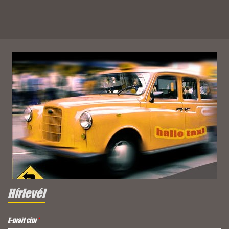
Hírlevél
E-mail cím
*