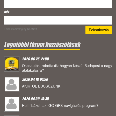
Név
Email marketing
by NeoSoft
Legutóbbi fórum hozzászólások
2026.06.26. 21:55
Okosautók, robottaxik: hogyan készül Budapest a nagy
átalakulásra?
2026.04.18. 01:50
AKIKTŐL BÚCSÚZUNK
2026.04.09. 16:35
Hol hibázott az IGO GPS-navigációs program?