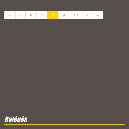
«
‹
6
7
8
9
10
›
»
Belépés