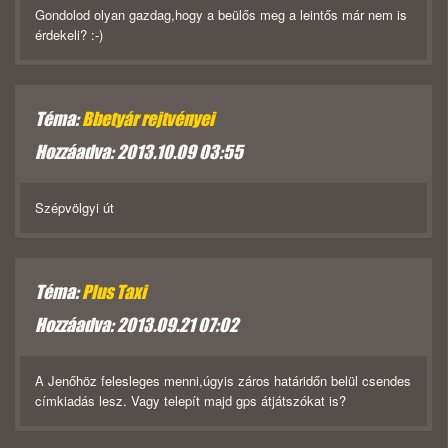
Gondolod olyan gazdag,hogy a beülős meg a leintős már nem is
érdekeli? :-)
Téma:
Bbetyár rejtvényei
Hozzáadva: 2013.10.09 03:55
Szépvölgyi út
Téma:
Plus Taxi
Hozzáadva: 2013.09.21 07:02
A Jenőhöz felesleges menni,úgyis záros határidőn belül csendes
címkiadás lesz. Vagy telepít majd gps átjátszókat is?