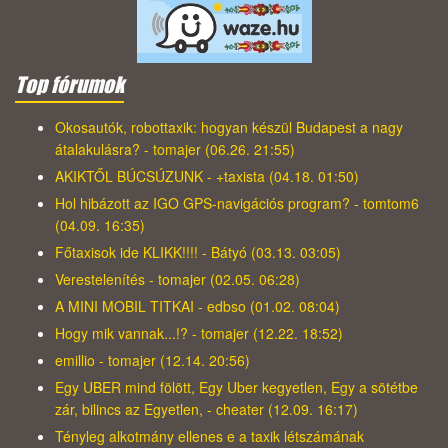
Top fórumok
Okosautók, robottaxik: hogyan készül Budapest a nagy
átalakulásra? - tomajer (06.26. 21:55)
AKIKTŐL BÚCSÚZUNK - +taxista (04.18. 01:50)
Hol hibázott az IGO GPS-navigációs program? - tomtom6
(04.09. 16:35)
Főtaxisok ide KLIKK!!!! - Bátyó (03.13. 03:05)
Verestelenítés - tomajer (02.05. 06:28)
A MINI MOBIL TITKAI - edbso (01.02. 08:04)
Hogy mik vannak...!? - tomajer (12.22. 18:52)
emillio - tomajer (12.14. 20:56)
Egy UBER mind fölött, Egy Uber kegyetlen, Egy a sötétbe
zár, bilincs az Egyetlen, - cheater (12.09. 16:17)
Tényleg alkotmány ellenes e a taxik létszámának