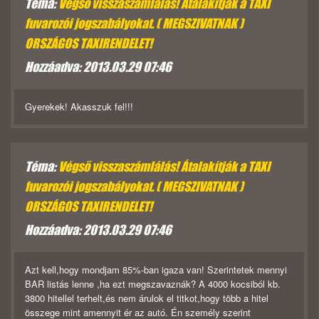
Téma:
Végső visszaszámlálás! Átalakítják a TAXI
fuvarozói jogszabályokat. ( MEGSZIVATNAK )
ORSZÁGOS TAXIRENDELET!
Hozzáadva: 2013.03.29 07:46
Gyerekek! Akasszuk fel!!!
Téma:
Végső visszaszámlálás! Átalakítják a TAXI
fuvarozói jogszabályokat. ( MEGSZIVATNAK )
ORSZÁGOS TAXIRENDELET!
Hozzáadva: 2013.03.29 07:46
Azt kell,hogy mondjam 85%-ban igaza van! Szerintetek mennyi
BAR listás lenne ,ha ezt megszavaznák? A 4000 kocsiból kb.
3800 hitellel terhelt,és nem árulok el titkot,hogy több a hitel
összege mint amennyit ér az autó. Én személy szerint