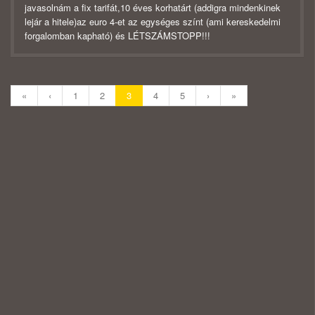
javasolnám a fix tarifát,10 éves korhatárt (addigra mindenkinek
lejár a hitele)az euro 4-et az egységes színt (ami kereskedelmi
forgalomban kapható) és LÉTSZÁMSTOPP!!!
«
‹
1
2
3
4
5
›
»