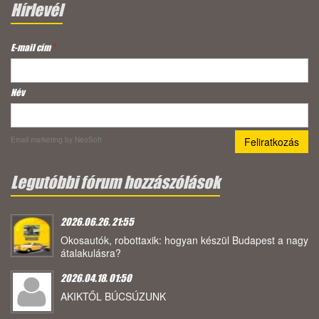
Hírlevél
E-mail cím
*
Név
Email marketing
by NeoSoft
Legutóbbi fórum hozzászólások
2026.06.26. 21:55
Okosautók, robottaxik: hogyan készül Budapest a nagy
átalakulásra?
2026.04.18. 01:50
AKIKTŐL BÚCSÚZUNK