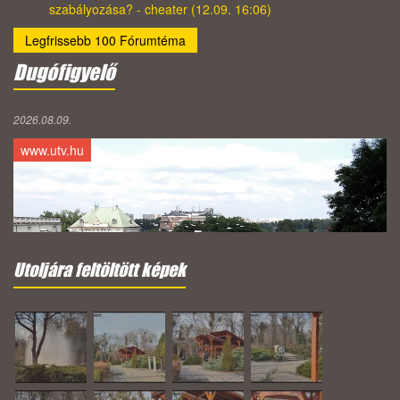
szabályozása? - cheater (12.09. 16:06)
Legfrissebb 100 Fórumtéma
Dugófigyelő
2026.08.09.
www.utv.hu
Utoljára feltöltött képek