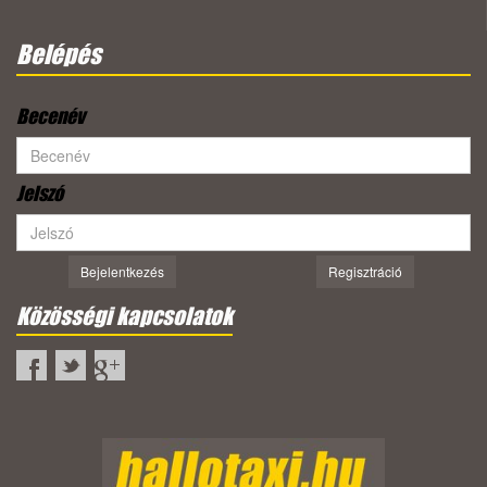
Belépés
Becenév
Jelszó
Bejelentkezés
Regisztráció
Közösségi kapcsolatok