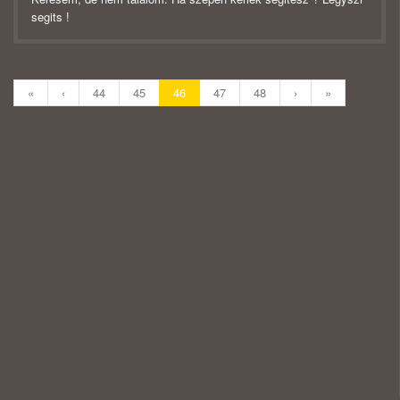
segits !
«
‹
44
45
46
47
48
›
»