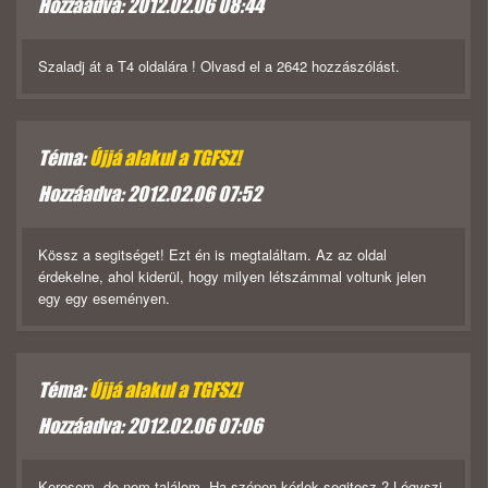
Hozzáadva: 2012.02.06 08:44
Szaladj át a T4 oldalára ! Olvasd el a 2642 hozzászólást.
Téma:
Újjá alakul a TGFSZ!
Hozzáadva: 2012.02.06 07:52
Kössz a segitséget! Ezt én is megtaláltam. Az az oldal
érdekelne, ahol kiderül, hogy milyen létszámmal voltunk jelen
egy egy eseményen.
Téma:
Újjá alakul a TGFSZ!
Hozzáadva: 2012.02.06 07:06
Keresem, de nem találom. Ha szépen kérlek segitesz ? Légyszi