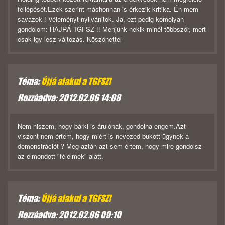
fellépését.Ezek szerint máshonnan is érkezik kritika. Én mem
savazok ! Véleményt nyilvánitok. Ja, ezt pedig komolyan
gondolom: HAJRÁ TGFSZ !! Menjünk nekik minél többször, mert
csak igy lesz változás. Köszönettel
Téma:
Újjá alakul a TGFSZ!
Hozzáadva: 2012.02.06 14:08
Nem hiszem, hogy bárki is árulónak, gondolna engem.Azt
viszont nem értem, hogy miért is nevezed bukott ügynek a
demonstrációt ? Meg aztán azt sem értem, hogy mire gondolsz
az elmondott "félelmek" alatt.
Téma:
Újjá alakul a TGFSZ!
Hozzáadva: 2012.02.06 09:10