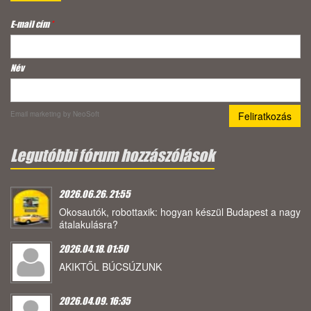
E-mail cím
*
Név
Email marketing
by NeoSoft
Legutóbbi fórum hozzászólások
2026.06.26. 21:55
Okosautók, robottaxik: hogyan készül Budapest a nagy
átalakulásra?
2026.04.18. 01:50
AKIKTŐL BÚCSÚZUNK
2026.04.09. 16:35