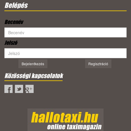
Belépés
Becenév
Jelszó
Bejelentkezés
Regisztráció
Közösségi kapcsolatok