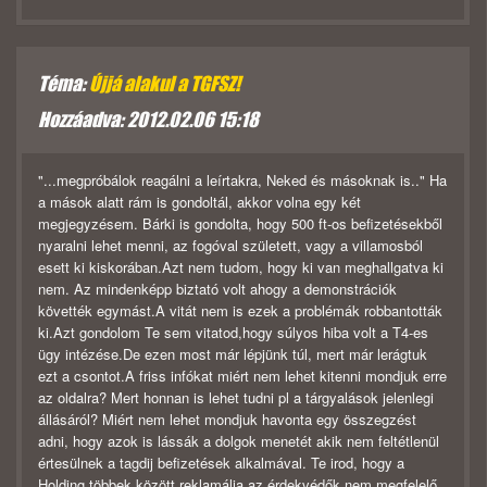
Téma:
Újjá alakul a TGFSZ!
Hozzáadva: 2012.02.06 15:18
"...megpróbálok reagálni a leírtakra, Neked és másoknak is.." Ha
a mások alatt rám is gondoltál, akkor volna egy két
megjegyzésem. Bárki is gondolta, hogy 500 ft-os befizetésekből
nyaralni lehet menni, az fogóval született, vagy a villamosból
esett ki kiskorában.Azt nem tudom, hogy ki van meghallgatva ki
nem. Az mindenképp biztató volt ahogy a demonstrációk
követték egymást.A vitát nem is ezek a problémák robbantották
ki.Azt gondolom Te sem vitatod,hogy súlyos hiba volt a T4-es
ügy intézése.De ezen most már lépjünk túl, mert már lerágtuk
ezt a csontot.A friss infókat miért nem lehet kitenni mondjuk erre
az oldalra? Mert honnan is lehet tudni pl a tárgyalások jelenlegi
állásáról? Miért nem lehet mondjuk havonta egy összegzést
adni, hogy azok is lássák a dolgok menetét akik nem feltétlenül
értesülnek a tagdij befizetések alkalmával. Te irod, hogy a
Holding többek között reklamálja az érdekvédők nem megfelelő