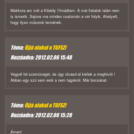
Mekkora arc volt a Kibédy !!Imádtam. A mai fiatalok talán nem
is ismerik. Sajnos ma minden csatornán a vér folyik. Ahelyett,
hogy ilyen műsorok lennének.
Téma:
Újjá alakul a TGFSZ!
Hozzáadva: 2012.02.06 15:48
Vegyél fel szemüveget, és úgy olvasd el kérlek a meghivót !
Abban egy szó sem esik a nem tagokról. Már bocsánat.
Téma:
Újjá alakul a TGFSZ!
Hozzáadva: 2012.02.06 15:28
Ámen!