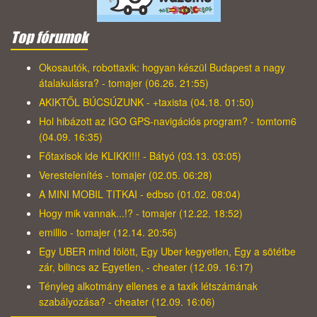
Top fórumok
Okosautók, robottaxik: hogyan készül Budapest a nagy
átalakulásra? - tomajer (06.26. 21:55)
AKIKTŐL BÚCSÚZUNK - +taxista (04.18. 01:50)
Hol hibázott az IGO GPS-navigációs program? - tomtom6
(04.09. 16:35)
Főtaxisok ide KLIKK!!!! - Bátyó (03.13. 03:05)
Verestelenítés - tomajer (02.05. 06:28)
A MINI MOBIL TITKAI - edbso (01.02. 08:04)
Hogy mik vannak...!? - tomajer (12.22. 18:52)
emillio - tomajer (12.14. 20:56)
Egy UBER mind fölött, Egy Uber kegyetlen, Egy a sötétbe
zár, bilincs az Egyetlen, - cheater (12.09. 16:17)
Tényleg alkotmány ellenes e a taxik létszámának
szabályozása? - cheater (12.09. 16:06)