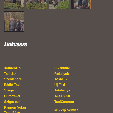
Linkcsere
4Dimenzió
Fixshuttle
Taxi 314
Rókalyuk
Szentendre
Tokio 170
Rádió Taxi
Új Taxi
Szeged
Tatabánya
Eurotravel
TAXI 3000
Sziget taxi
TaxiCentrum
Pannon Volán
MB Vip Service
Taxi, Pécs