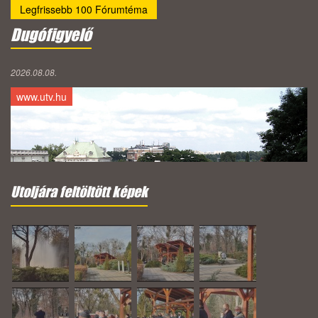
Legfrissebb 100 Fórumtéma
Dugófigyelő
2026.08.08.
www.utv.hu
Utoljára feltöltött képek