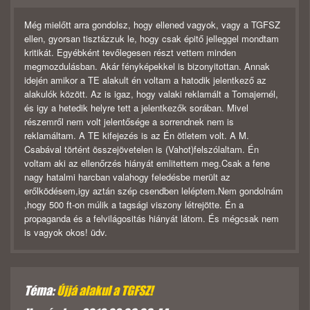
Még mielőtt arra gondolsz, hogy ellened vagyok, vagy a TGFSZ
ellen, gyorsan tisztázzuk le, hogy csak épitő jelleggel mondtam
kritikát. Egyébként tevőlegesen részt vettem minden
megmozdulásban. Akár fényképekkel is bizonyitottan. Annak
idején amikor a TE alakult én voltam a hatodik jelentkező az
alakulók között. Az is igaz, hogy valaki reklamált a Tomajernél,
és igy a hetedik helyre tett a jelentkezők sorában. Mivel
részemről nem volt jelentősége a sorrendnek nem is
reklamáltam. A TE kifejezés is az Én ötletem volt. A M.
Csabával történt összejövetelen is (Vahot)felszólaltam. Én
voltam aki az ellenőrzés hiányát emlitettem meg.Csak a fene
nagy hatalmi harcban valahogy feledésbe merült az
erőlködésem,igy aztán szép csendben leléptem.Nem gondolnám
,hogy 500 ft-on múlik a tagsági viszony létrejötte. Én a
propaganda és a felvilágositás hiányát látom. És mégcsak nem
is vagyok okos! üdv.
Téma:
Újjá alakul a TGFSZ!