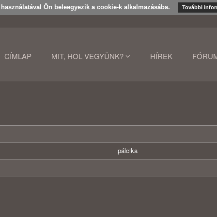
k használatával Ön beleegyezik a cookie-k alkalmazásába.
További info
CÍMLAP
MIT, HOL VEGYÜNK?
HÍREK
FÓRU
pálcika