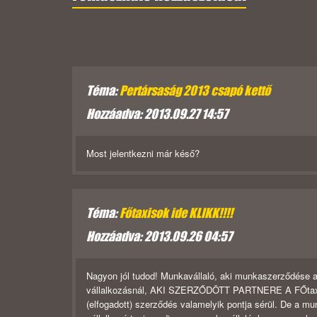
Téma:
Pertársaság 2013 csapó kettő
Hozzáadva: 2013.09.27 14:57
Most jelentkezni már késő?
Téma:
Főtaxisok ide KLIKK!!!!
Hozzáadva: 2013.09.26 04:57
Nagyon jól tudod! Munkavállaló, aki munkaszerződése al
vállalkozásnál, AKI SZERZŐDÖTT PARTNERE A FŐtaxinak
(elfogadott) szerződés valamelyik pontja sérül. De a m