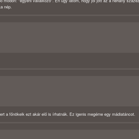
 módon: "egyéni vállalkozó". Én úgy látom, hogy jól jött az a néhány száze
ka nép.
rt a főnökeik ezt akár elő is írhatnák. Ez igenis megérne egy mádiatáncot.