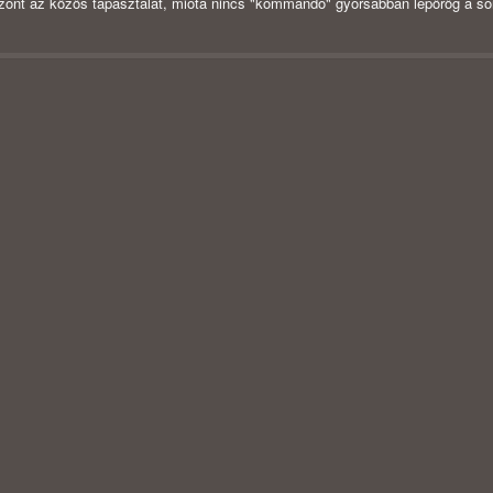
szont az közös tapasztalat, mióta nincs "kommandó" gyorsabban lepörög a sor