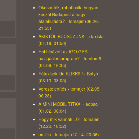
Okosautók, robottaxik: hogyan
készül Budapest a nagy
átalakulásra? - tomajer (06.26.
21:55)
AKIKTŐL BÚCSÚZUNK - +taxista
(04.18. 01:50)
Hol hibázott az IGO GPS-
navigációs program? - tomtom6
(04.09. 16:35)
Főtaxisok ide KLIKK!!!! - Bátyó
(03.13. 03:05)
Verestelenítés - tomajer (02.05.
06:28)
A MINI MOBIL TITKAI - edbso
(01.02. 08:04)
Hogy mik vannak...!? - tomajer
(12.22. 18:52)
emillio - tomajer (12.14. 20:56)
a