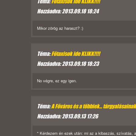
Téma:
Főtaxisok ide KLIKK!!!!
Hozzáadva: 2013.09.18 18:24
Mikor zörög az haraszt? :)
Téma:
Főtaxisok ide KLIKK!!!!
Hozzáadva: 2013.09.18 18:23
No végre, ez egy igen.
Téma:
A Főváros és a többiek... tárgyalásaina
Hozzáadva: 2013.09.13 17:26
" Kérdezem én ezek után: mi az a kibaszás, szívatás, 