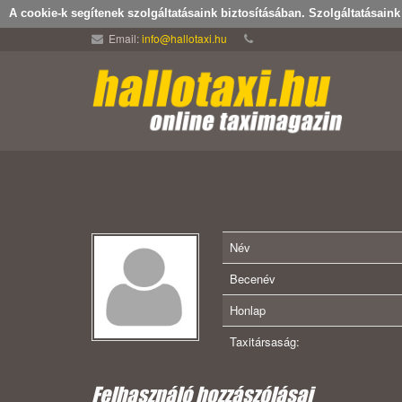
A cookie-k segítenek szolgáltatásaink biztosításában. Szolgáltatásain
Email:
info@hallotaxi.hu
Név
Becenév
Honlap
Taxitársaság:
Felhasználó hozzászólásai