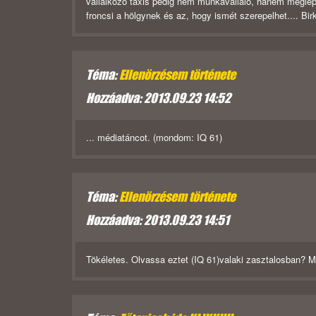
vállalkozó taxis pedig nem munkavállaló, hanem meglepő
froncsi a hölgynek és az, hogy ismét szerepelhet.... Bir
Téma:
Ellenörzésem története
Hozzáadva: 2013.09.23 14:52
... médiatáncot. (mondom: IQ 61)
Téma:
Ellenörzésem története
Hozzáadva: 2013.09.23 14:51
Tökéletes. Olvassa eztet (IQ 61)valaki zasztalosban? Me