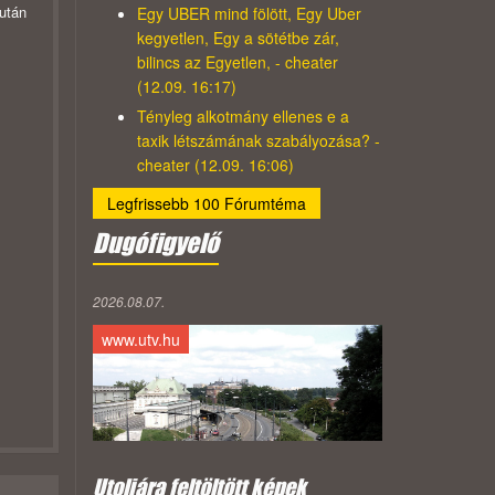
zután
Egy UBER mind fölött, Egy Uber
kegyetlen, Egy a sötétbe zár,
bilincs az Egyetlen, - cheater
(12.09. 16:17)
Tényleg alkotmány ellenes e a
taxik létszámának szabályozása? -
cheater (12.09. 16:06)
Legfrissebb 100 Fórumtéma
Dugófigyelő
2026.08.07.
www.utv.hu
Utoljára feltöltött képek