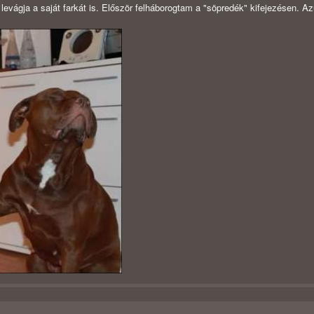
levágja a saját farkát is. Először felháborogtam a "söpredék" kifejezésen. A