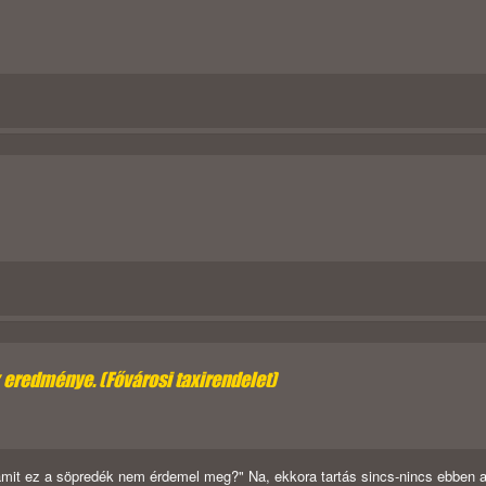
k eredménye. (Fővárosi taxirendelet)
amit ez a söpredék nem érdemel meg?" Na, ekkora tartás sincs-nincs ebben 