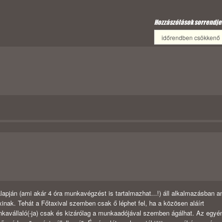
Hozzászólások sorrendje
apján (ami akár 4 óra munkavégzést is tartalmazhat...!) áll alkalmazásban a
. Tehát a Főtaxival szemben csak ő léphet fel, ha a közösen aláírt
unkavállaló(-ja) csak és kizárólag a munkaadójával szemben ágálhat. Az egyé