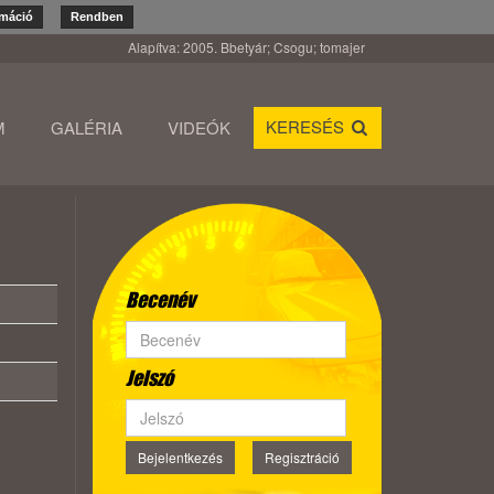
rmáció
Rendben
Alapítva: 2005. Bbetyár; Csogu; tomajer
KERESÉS
M
GALÉRIA
VIDEÓK
Becenév
Jelszó
Bejelentkezés
Regisztráció