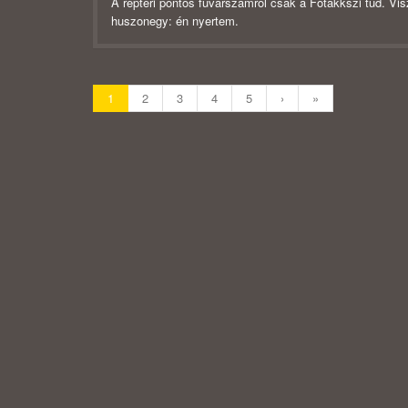
A reptéri pontos fuvarszámról csak a Főtakkszi tud. Vi
huszonegy: én nyertem.
1
2
3
4
5
›
»