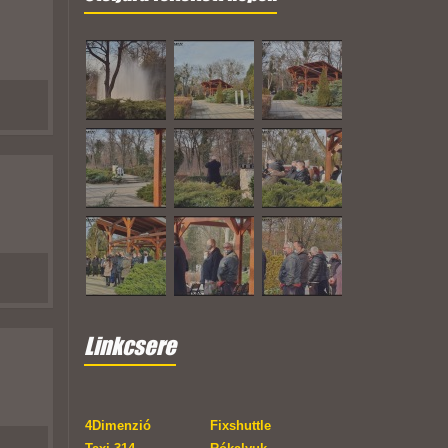
Linkcsere
4Dimenzió
Fixshuttle