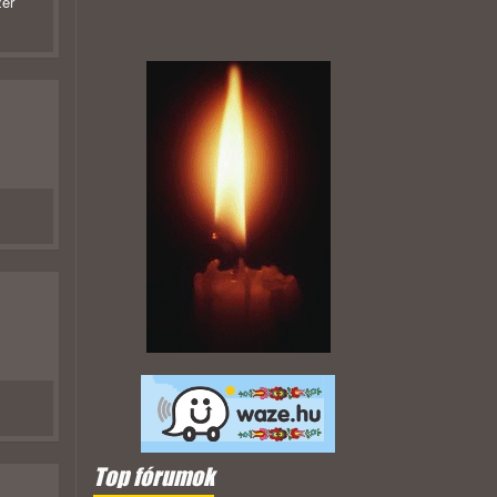
zer
Top fórumok