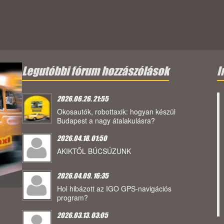
Legutóbbi fórum hozzászólások
I
2026.06.26. 21:55
Okosautók, robottaxik: hogyan készül
Budapest a nagy átalakulásra?
2026.04.18. 01:50
AKIKTŐL BÚCSÚZUNK
2026.04.09. 16:35
Hol hibázott az IGO GPS-navigációs
program?
2026.03.13. 03:05