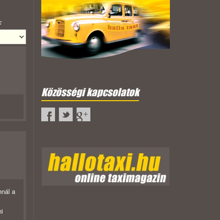
:
Közösségi kapcsolatok
nnál a
ni