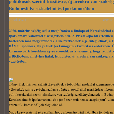
politikusok szerint frissítésre, új arcokra van szükség
Budapesti Kereskedelmi és Iparkamarában
Privatkopo.hu
2019.10.
2020. március végéig szól a megbízatása a Budapesti Kereskedelmi é
Iparkamara választott tisztségviselőinek. A Privatkopo.hu értesülése 
háttérben már megkezdődtek a szervezkedések a jelenlegi elnök, a F
BÁV tulajdonosa, Nagy Elek (és támogatói) kiszorítása érdekében. 
kormánypárti körökben egyre erősödik az a vélemény, hogy rendet k
a BKIK-ban, amelyhez fiatal, lendületes, új arcokra van szükség a 
vezetésében.
„Nagy Elek már nem számít tényezőnek a jobboldal gazdasági szegmenséb
vélekedtek szinte egybehangzóan a bűnügyi portál által megkérdezett korm
politikusok, akik szerint frissítésre van szükség az elkényelmesedett Budap
Kereskedelmi és Iparkamaránál, és a jövő szerintük nem a „megkopott”, „len
vesztett”, „korosodó” jelenlegi elnöké.
Nagy kegyvesztettségére utalhat, hogy a kormánypárti médiában jó ideje ne