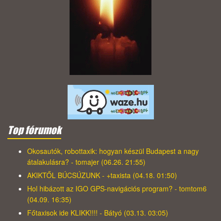
Top fórumok
Okosautók, robottaxik: hogyan készül Budapest a nagy
átalakulásra? - tomajer (06.26. 21:55)
AKIKTŐL BÚCSÚZUNK - +taxista (04.18. 01:50)
Hol hibázott az IGO GPS-navigációs program? - tomtom6
(04.09. 16:35)
Főtaxisok ide KLIKK!!!! - Bátyó (03.13. 03:05)