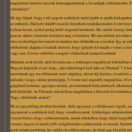
magatartást tanúsító taxisok beleroppanhatnak a fuvardíjak csökkenésébe. E
véleménye?
Mi úgy látjuk, hogy a túl szigorú szabályok miatt újabb és újabb kiskapuka
az emberek. Ehelyett inkább ésszerű, betartható rendelkezéseket és törvénye
kellene hozni, azokat pedig kellő szigorral betartatni. Ha valódi verseny len
piacon, akkor a kereslet tisztítaná meg a kínálatot. Mi arra tettünk javaslatot
okos technológia bevonásával minden utas értékelhesse a taxikat. Így az em
értékelések alapján el tudnák dönteni, hogy igénybe kívánják-e venni a szolg
vagy sem. A rossz sofőröket a negatív értékelések hamar kiszűrnék
Mármint azok közül, akik hivatalosan, a szükséges engedélyek birtokában t
Hogyan képzelik el azt, hogy „újra lehetőséget kell adni az Ubernek”? A bu
taxisoknak egy sor előírásnak (autó sárgítása, droszt díj fizetése, évenkénti s
műszaki vizsga, online pénztárgép, 5 évente taxi engedély megújítása, 10 é
gépjármű korhatár, egységes arculat, posztterminál kártyalehúzók alkalmaz
kell felelniük. Az Ubernek nem kellene megfelelnie a felsorolt követelmén
Vagy: eltörölnék azokat?
Mi az egyenlőség elvében hiszünk. Akik ugyanazt a vállalkozást végzik, az
ugyanazok a szabályok kell, hogy vonatkozzanak. A felesleges adminisztrat
viszont biztos, hogy csökkentetnénk, annak érdekében, hogy minél nagyobb
verseny legyen és minél jobb szolgáltatáshoz juthassanak az utasok. Szerin
azzal semmi probléma, ha valaki olcsóbban utazna, de beéri egy kevésbé mo