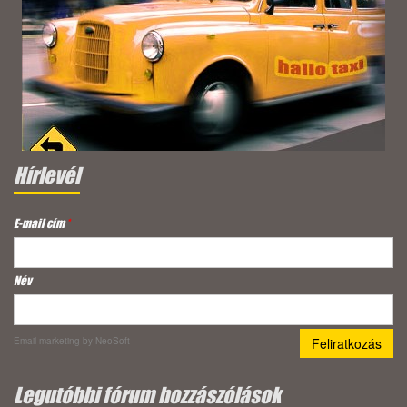
Hírlevél
E-mail cím
*
Név
Email marketing
by NeoSoft
Legutóbbi fórum hozzászólások