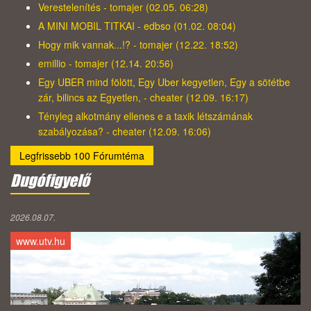
Verestelenítés - tomajer (02.05. 06:28)
A MINI MOBIL TITKAI - edbso (01.02. 08:04)
Hogy mik vannak...!? - tomajer (12.22. 18:52)
emillio - tomajer (12.14. 20:56)
Egy UBER mind fölött, Egy Uber kegyetlen, Egy a sötétbe
zár, bilincs az Egyetlen, - cheater (12.09. 16:17)
Tényleg alkotmány ellenes e a taxik létszámának
szabályozása? - cheater (12.09. 16:06)
Legfrissebb 100 Fórumtéma
Dugófigyelő
2026.08.07.
www.utv.hu