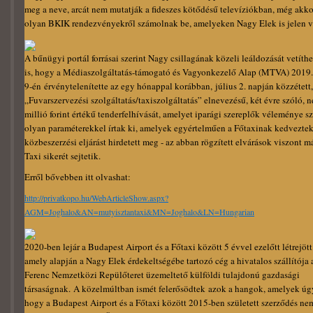
meg a neve, arcát nem mutatják a fideszes kötődésű televíziókban, még akko
olyan BKIK rendezvényekről számolnak be, amelyeken Nagy Elek is jelen v
A bűnügyi portál forrásai szerint Nagy csillagának közeli leáldozását vetíthe
is, hogy a Médiaszolgáltatás-támogató és Vagyonkezelő Alap (MTVA) 2019.
9-én érvénytelenítette az egy hónappal korábban, július 2. napján közzétett,
„Fuvarszervezési szolgáltatás/taxiszolgáltatás” elnevezésű, két évre szóló, 
millió forint értékű tenderfelhívását, amelyet iparági szereplők véleménye sz
olyan paraméterekkel írtak ki, amelyek egyértelműen a Főtaxinak kedveztek,
közbeszerzési eljárást hirdetett meg - az abban rögzített elvárások viszont m
Taxi sikerét sejtetik.
Erről bővebben itt olvashat:
http://privatkopo.hu/WebArticleShow.aspx?
AGM=Joghalo&AN=mutyisztantaxi&MN=Joghalo&LN=Hungarian
2020-ben lejár a Budapest Airport és a Főtaxi között 5 évvel ezelőtt létrejött
amely alapján a Nagy Elek érdekeltségébe tartozó cég a hivatalos szállítója 
Ferenc Nemzetközi Repülőteret üzemeltető külföldi tulajdonú gazdasági
társaságnak. A közelmúltban ismét felerősödtek azok a hangok, amelyek úgy
hogy a Budapest Airport és a Főtaxi között 2015-ben született szerződés ne