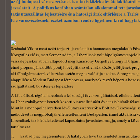
az új budapesti városvezetésnek is a taxis közlekedés átalakításáról s
javaslatait. A politikus korábban számtalan alkalommal tett javasla
taxis utasszállítás fejlesztésére és a hatósági árak eltörlésére a Tarlós
féle városvezetésnek, ezeket azonban rendre figyelmen kívül hagyták
Szabadai Viktor most azért terjeszti javaslatait a hamarosan megalakuló Főv
Közgyűlés elé is, mert Sermer Ádám,
a Liberálisok volt főpolgármester-jelölt
visszalépésekor abban állapodott meg Karácsony Gergellyel, hogy „Polgári
című programjának több pontját beépítik az ellenzék közös jelöltjének pro
aki főpolgármesterré választása esetén meg is valósítja azokat. A program e
alappillére a Modern Budapest létrehozása, amelynek részét képezi a közöss
szolgáltatások bővítése és fejlesztése.
A Liberálisok régóta harcolnak a közösségi fuvarszolgáltatások ellehetetlení
az Uber szabályozott keretek közötti visszaállításáért és a taxis hiénák felsz
Miután a monopolhelyzetben lévő utazásszervezők a Bolt nevű közösségi sz
működését is megpróbálják ellehetetleníteni Budapesten, ismét aktuálissá vá
Liberálisok taxis közlekedéssel kapcsolatos javaslatcsomagja, amely a köv
tartalmazza:
1. Szabad piac megteremtése: A hatályban lévő taxirendelet sem az utaso