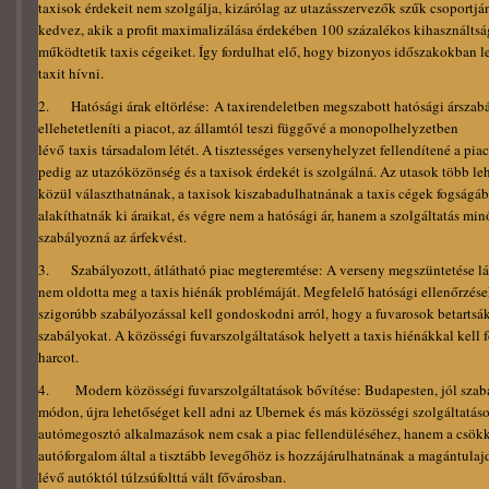
taxisok érdekeit nem szolgálja, kizárólag az utazásszervezők szűk csoportjá
kedvez, akik a profit maximalizálása érdekében 100 százalékos kihasználtsá
működtetik taxis cégeiket. Így fordulhat elő, hogy bizonyos időszakokban l
taxit hívni.
2. Hatósági árak eltörlése: A taxirendeletben megszabott hatósági árszab
ellehetetleníti a piacot, az államtól teszi függővé a monopolhelyzetben
lévő taxis társadalom létét. A tisztességes versenyhelyzet fellendítené a piac
pedig az utazóközönség és a taxisok érdekét is szolgálná. Az utasok több le
közül választhatnának, a taxisok kiszabadulhatnának a taxis cégek fogságá
alakíthatnák ki áraikat, és végre nem a hatósági ár, hanem a szolgáltatás mi
szabályozná az árfekvést.
3. Szabályozott, átlátható piac megteremtése: A verseny megszüntetése l
nem oldotta meg a taxis hiénák problémáját. Megfelelő hatósági ellenőrzése
szigorúbb szabályozással kell gondoskodni arról, hogy a fuvarosok betartsák
szabályokat. A közösségi fuvarszolgáltatások helyett a taxis hiénákkal kell 
harcot.
4. Modern közösségi fuvarszolgáltatások bővítése: Budapesten, jól szab
módon, újra lehetőséget kell adni az Ubernek és más közösségi szolgáltatás
autómegosztó alkalmazások nem csak a piac fellendüléséhez, hanem a csökk
autóforgalom által a tisztább levegőhöz is hozzájárulhatnának a magántula
lévő autóktól túlzsúfolttá vált fővárosban.