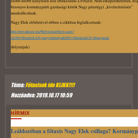
előbb-utóbb kénytelen lesz értékesíteni a Főtaxit. Nem elképzelhetetlen, ho
bizonyos kormánypárti gazdasági körök Nagy pénzügyi „kivéreztetésén”
munkálkodnak.
Nagy Elek előéletével ebben a cikkben foglalkoztunk:
http://privatkopo.hu/WebArticleShow.aspx?
AGM=Hirmix&AN=nagyeletpalya&MN=Hirmix&LN=Hungarian
(folytatjuk)
Téma:
Főtaxisok ide KLIKK!!!!
Hozzáadva: 2019.10.17 10:59
HÍRMIX
Leáldozóban a főtaxis Nagy Elek csillaga? Kormányp