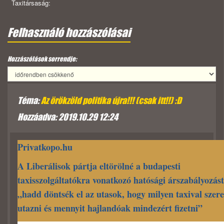
Taxitársaság:
Felhasználó hozzászólásai
Hozzászólások sorrendje:
Téma:
Az örökzöld politika újra!!! (csak itt!!) :D
Hozzáadva: 2019.10.29 12:24
Privatkopo.hu
A Liberálisok pártja eltörölné a budapesti
taxisszolgáltatókra vonatkozó hatósági árszabályozást
„hadd döntsék el az utasok, hogy milyen taxival szer
utazni és mennyit hajlandóak mindezért fizetni”