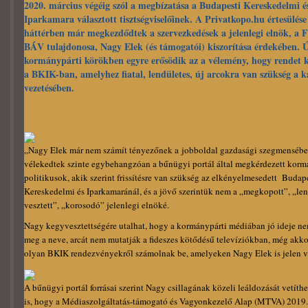
2020. március végéig szól a megbízatása a Budapesti Kereskedelmi é
Iparkamara választott tisztségviselőinek. A Privatkopo.hu értesülése 
háttérben már megkezdődtek a szervezkedések a jelenlegi elnök, a F
BÁV tulajdonosa, Nagy Elek (és támogatói) kiszorítása érdekében. 
kormánypárti körökben egyre erősödik az a vélemény, hogy rendet k
a BKIK-ban, amelyhez fiatal, lendületes, új arcokra van szükség a 
vezetésében.
„Nagy Elek már nem számít tényezőnek a jobboldal gazdasági szegmenséb
vélekedtek szinte egybehangzóan a bűnügyi portál által megkérdezett korm
politikusok, akik szerint frissítésre van szükség az elkényelmesedett Budap
Kereskedelmi és Iparkamaránál, és a jövő szerintük nem a „megkopott”, „len
vesztett”, „korosodó” jelenlegi elnöké.
Nagy kegyvesztettségére utalhat, hogy a kormánypárti médiában jó ideje ne
meg a neve, arcát nem mutatják a fideszes kötődésű televíziókban, még akko
olyan BKIK rendezvényekről számolnak be, amelyeken Nagy Elek is jelen v
A bűnügyi portál forrásai szerint Nagy csillagának közeli leáldozását vetíthe
is, hogy a Médiaszolgáltatás-támogató és Vagyonkezelő Alap (MTVA) 2019.