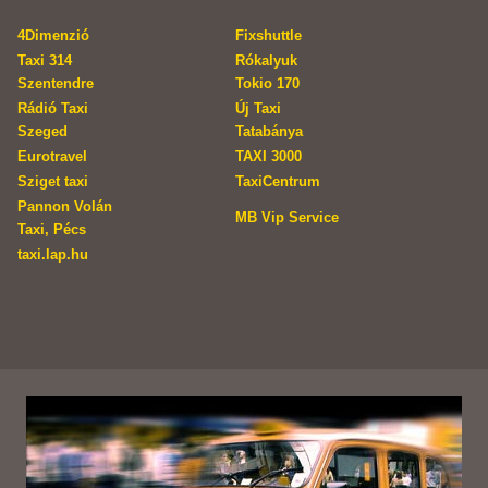
4Dimenzió
Fixshuttle
Taxi 314
Rókalyuk
Szentendre
Tokio 170
Rádió Taxi
Új Taxi
Szeged
Tatabánya
Eurotravel
TAXI 3000
Sziget taxi
TaxiCentrum
Pannon Volán
MB Vip Service
Taxi, Pécs
taxi.lap.hu