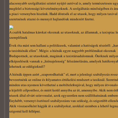
alacsonyabb szolgáltatási szintet nyújtó autóval is, amely természetesen u
megfelel a biztonsági követelményeknek. A szolgáltatás minőségében és ára
a piaci versenyben hiszünk. Hadd döntsék el az utasok, hogy milyen taxival
szeretnének utazni és mennyit hajlandóak mindezért fizetni.
A csalók hatalmas károkat okoznak az utasoknak, az államnak, a taxispiac le
szereplőinek
Évek óta mást sem hallani a politikusok, valamint a hatóságok részéről: „har
a taxishiénák ellen”. Mégis: a hiénák egyre nagyobb problémákat okoznak
Budapestnek, az utasoknak, magának a taxistársadalomnak. Önöknek milye
elképzeléseik vannak a „hiénajelenség” felszámolására, amelyek hatékony
lehetnek az eddigieknél?
A hiénák éppen azért „szaporodhattak” el, mert a jelenlegi szabályozás rossz
bevezetnénk az online és folyamatos értékelési rendszert a taxiknál. Szeretn
minden utas nyomon követhetné a mobiltelefonjával, hogy milyen útvonalon
a kijelölt célponthoz, és miért kerül annyiba az út, amennyibe. Akik nem érik
utasok által elvárt színvonalat, azok egyszerűen nem szállíthatnának embere
Enyhébb, versenyt ösztönző szabályozásra van szükség, és szigorúbb ellenőr
Akik visszaesőként hágják át a szabályokat, azokkal szemben a lehető legn
szigorral kell fellépni.