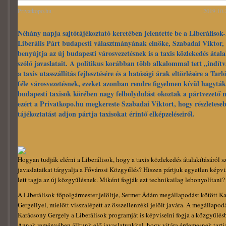
Privatkopo.hu
2019.10.
Néhány napja sajtótájékoztató keretében jelentette be a Liberáliso
Liberális Párt budapesti választmányának elnöke, Szabadai Viktor,
benyújtja az új budapesti városvezetésnek is a taxis közlekedés átala
szóló javaslatait. A politikus korábban több alkalommal tett „indít
a taxis utasszállítás fejlesztésére és a hatósági árak eltörlésére a Tarl
féle városvezetésnek, ezeket azonban rendre figyelmen kívül hagyták
budapesti taxisok körében nagy felbolydulást okoztak a pártvezető 
ezért a Privatkopo.hu megkereste Szabadai Viktort, hogy részletese
tájékoztatást adjon pártja taxisokat érintő elképzeléseiről.
Hogyan tudják elérni a Liberálisok, hogy a taxis közlekedés átalakításáról s
javaslataikat tárgyalja a Fővárosi Közgyűlés? Hiszen pártjuk egyetlen képvi
lett tagja az új közgyűlésnek. Miként fogják ezt technikailag lebonyolítani?
A Liberálisok főpolgármester-jelöltje, Sermer Ádám megállapodást kötött K
Gergellyel, mielőtt visszalépett az összellenzéki jelölt javára. A megállapodá
Karácsony Gergely a Liberálisok programját is képviselni fogja a közgyűlés
Annak reményében álltunk elő javaslatunkkal, hogy vitára érdemesnek tartj