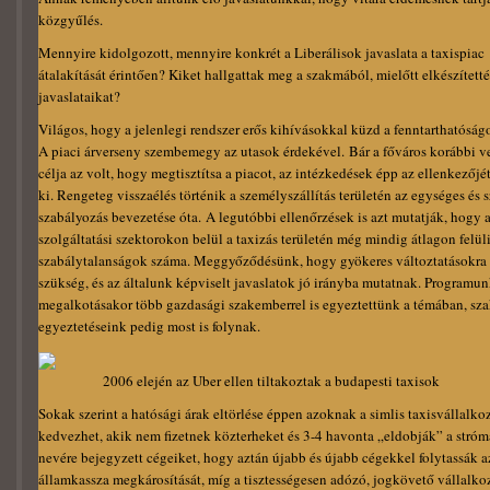
közgyűlés.
Mennyire kidolgozott, mennyire konkrét a Liberálisok javaslata a taxispiac
átalakítását érintően? Kiket hallgattak meg a szakmából, mielőtt elkészített
javaslataikat?
Világos, hogy a jelenlegi rendszer erős kihívásokkal küzd a fenntarthatóságo
A piaci árverseny szembemegy az utasok érdekével. Bár a főváros korábbi v
célja az volt, hogy megtisztítsa a piacot, az intézkedések épp az ellenkezőjé
ki. Rengeteg visszaélés történik a személyszállítás területén az egységes és 
szabályozás bevezetése óta. A legutóbbi ellenőrzések is azt mutatják, hogy 
szolgáltatási szektorokon belül a taxizás területén még mindig átlagon felüli
szabálytalanságok száma. Meggyőződésünk, hogy gyökeres változtatásokra
szükség, és az általunk képviselt javaslatok jó irányba mutatnak. Programu
megalkotásakor több gazdasági szakemberrel is egyeztettünk a témában, sza
egyeztetéseink pedig most is folynak.
2006 elején az Uber ellen tiltakoztak a budapesti taxisok
Sokak szerint a hatósági árak eltörlése éppen azoknak a simlis taxisvállalk
kedvezhet, akik nem fizetnek közterheket és 3-4 havonta „eldobják” a stró
nevére bejegyzett cégeiket, hogy aztán újabb és újabb cégekkel folytassák a
államkassza megkárosítását, míg a tisztességesen adózó, jogkövető vállalko