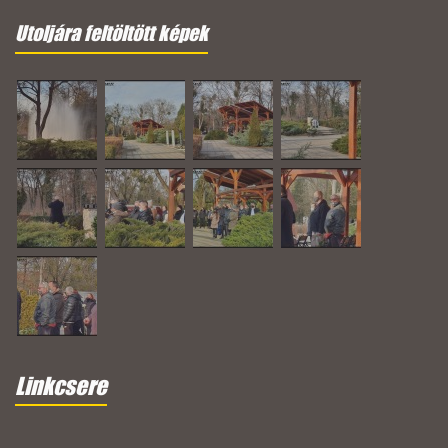
Utoljára feltöltött képek
Linkcsere