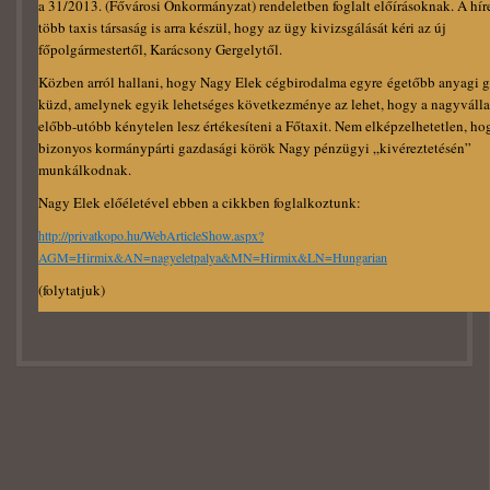
a 31/2013. (Fővárosi Önkormányzat) rendeletben foglalt előírásoknak. A híre
több taxis társaság is arra készül, hogy az ügy kivizsgálását kéri az új
főpolgármestertől, Karácsony Gergelytől.
Közben arról hallani, hogy Nagy Elek cégbirodalma egyre égetőbb anyagi 
küzd, amelynek egyik lehetséges következménye az lehet, hogy a nagyváll
előbb-utóbb kénytelen lesz értékesíteni a Főtaxit. Nem elképzelhetetlen, ho
bizonyos kormánypárti gazdasági körök Nagy pénzügyi „kivéreztetésén”
munkálkodnak.
Nagy Elek előéletével ebben a cikkben foglalkoztunk:
http://privatkopo.hu/WebArticleShow.aspx?
AGM=Hirmix&AN=nagyeletpalya&MN=Hirmix&LN=Hungarian
(folytatjuk)