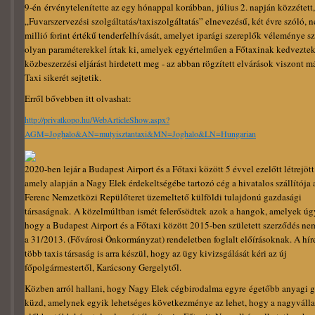
9-én érvénytelenítette az egy hónappal korábban, július 2. napján közzétett,
„Fuvarszervezési szolgáltatás/taxiszolgáltatás” elnevezésű, két évre szóló, 
millió forint értékű tenderfelhívását, amelyet iparági szereplők véleménye sz
olyan paraméterekkel írtak ki, amelyek egyértelműen a Főtaxinak kedveztek,
közbeszerzési eljárást hirdetett meg - az abban rögzített elvárások viszont m
Taxi sikerét sejtetik.
Erről bővebben itt olvashat:
http://privatkopo.hu/WebArticleShow.aspx?
AGM=Joghalo&AN=mutyisztantaxi&MN=Joghalo&LN=Hungarian
2020-ben lejár a Budapest Airport és a Főtaxi között 5 évvel ezelőtt létrejött
amely alapján a Nagy Elek érdekeltségébe tartozó cég a hivatalos szállítója 
Ferenc Nemzetközi Repülőteret üzemeltető külföldi tulajdonú gazdasági
társaságnak. A közelmúltban ismét felerősödtek azok a hangok, amelyek úgy
hogy a Budapest Airport és a Főtaxi között 2015-ben született szerződés ne
a 31/2013. (Fővárosi Önkormányzat) rendeletben foglalt előírásoknak. A híre
több taxis társaság is arra készül, hogy az ügy kivizsgálását kéri az új
főpolgármestertől, Karácsony Gergelytől.
Közben arról hallani, hogy Nagy Elek cégbirodalma egyre égetőbb anyagi 
küzd, amelynek egyik lehetséges következménye az lehet, hogy a nagyváll