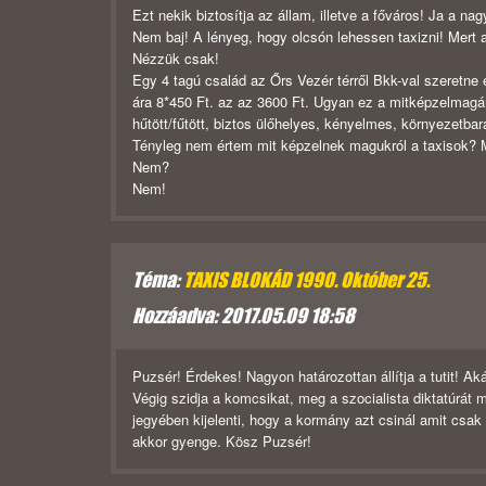
Ezt nekik biztosítja az állam, illetve a főváros! Ja a na
Nem baj! A lényeg, hogy olcsón lehessen taxizni! Mert 
Nézzük csak!
Egy 4 tagú család az Őrs Vezér térről Bkk-val szeretne 
ára 8*450 Ft. az az 3600 Ft. Ugyan ez a mitképzelmagáró
hűtött/fűtött, biztos ülőhelyes, kényelmes, környezetbará
Tényleg nem értem mit képzelnek magukról a taxisok? 
Nem?
Nem!
Téma:
TAXIS BLOKÁD 1990. Október 25.
Hozzáadva: 2017.05.09 18:58
Puzsér! Érdekes! Nagyon határozottan állítja a tutit! Ak
Végig szidja a komcsikat, meg a szocialista diktatúrá
jegyében kijelenti, hogy a kormány azt csinál amit csak 
akkor gyenge. Kösz Puzsér!