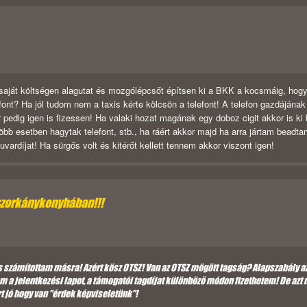
y saját költségen alagutat és mozgólépcsőt építsen ki a BKK a kocsmáig, hog
efont? Ha jól tudom nem a taxis kérte kölcsön a telefont! A telefon gazdájának
 pedig igen is fizessen! Ha valaki hozat magának egy doboz cigit akkor is ki 
 több esetben hagytak telefont, stb., ha ráért akkor majd ha arra jártam beadta
ardíjat! Ha sürgős volt és kitérőt kellett tennem akkor viszont igen!
szorkánykonyhában!!!
 számítottam másra! Azért kösz OTSZ! Van az OTSZ mögött tagság? Alapszabály a
 a jelentkezési lapot, a támogatói tagdíjat különböző módon fizethetem! De azt
t jó hogy van "érdek képviseletünk"!