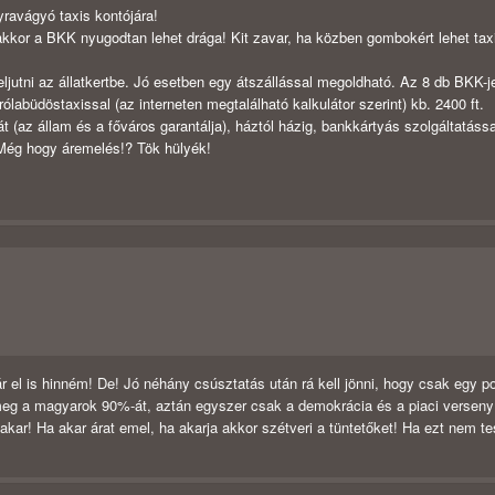
gyravágyó taxis kontójára!
akkor a BKK nyugodtan lehet drága! Kit zavar, ha közben gombokért lehet tax
eljutni az állatkertbe. Jó esetben egy átszállással megoldható. Az 8 db BKK-j
labüdöstaxissal (az interneten megtalálható kalkulátor szerint) kb. 2400 ft.
t (az állam és a főváros garantálja), háztól házig, bankkártyás szolgáltatássa
Még hogy áremelés!? Tök hülyék!
ár el is hinném! De! Jó néhány csúsztatás után rá kell jönni, hogy csak egy p
t meg a magyarok 90%-át, aztán egyszer csak a demokrácia és a piaci verseny
akar! Ha akar árat emel, ha akarja akkor szétveri a tüntetőket! Ha ezt nem te