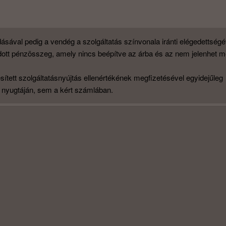
ásával pedig a vendég a szolgáltatás színvonala iránti elégedettségé
tadott pénzösszeg, amely nincs beépítve az árba és az nem jelenhet 
jesített szolgáltatásnyújtás ellenértékének megfizetésével egyidejűleg
 nyugtáján, sem a kért számlában.