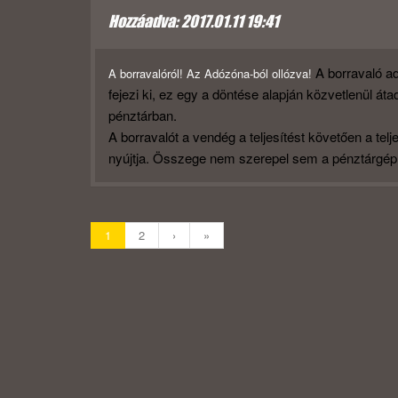
Hozzáadva: 2017.01.11 19:41
A borravaló ad
A borravalóról! Az Adózóna-ból ollózva!
fejezi ki, ez egy a döntése alapján közvetlenül á
pénztárban.
A borravalót a vendég a teljesítést követően a tel
nyújtja. Összege nem szerepel sem a pénztárgép
1
2
›
»