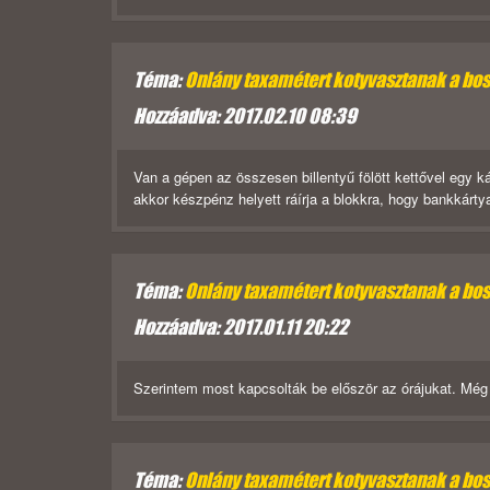
Téma:
Onlány taxamétert kotyvasztanak a bo
Hozzáadva: 2017.02.10 08:39
Van a gépen az összesen billentyű fölött kettővel egy ká
akkor készpénz helyett ráírja a blokkra, hogy bankkárty
Téma:
Onlány taxamétert kotyvasztanak a bo
Hozzáadva: 2017.01.11 20:22
Szerintem most kapcsolták be először az órájukat. Még
Téma:
Onlány taxamétert kotyvasztanak a bo