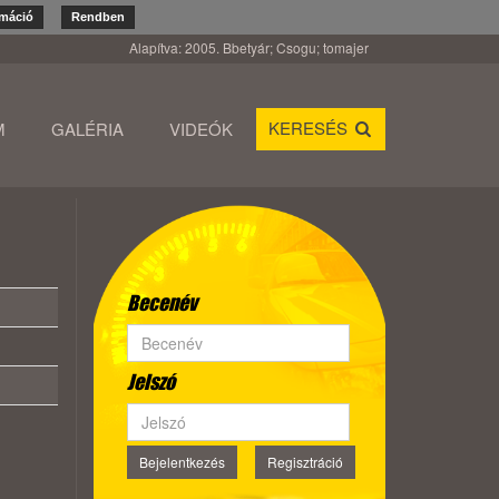
rmáció
Rendben
Alapítva: 2005. Bbetyár; Csogu; tomajer
KERESÉS
M
GALÉRIA
VIDEÓK
Becenév
Jelszó
Bejelentkezés
Regisztráció