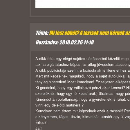
igazán támogatott! Ezért lehet, hogy több kárt okozna 
Téma:
Mi lesz ebből? A taxisok nem kérnek az
Hozzáadva: 2018.02.26 11:18
A cikk írója egy elégé sajátos nézőpontból közelíti meg
taxi szolgáltatáshoz képest az átlag jövedelem alacson
A cikk publicistája szerint a taxisoknak is illene ehhez 
Mert mit képzelnek magukról, hogy a saját autójukkal, a
tényleg hihetetlen! Most komolyan! Ez teljesen elképesz
Ki gondolná, hogy egy vállalkozó pénzt akar keresni? Hihe
szerelőknél, hagy egy fél kocsi árát.) Siralmas, hogy p
Kimondottan pofátlanság, hogy a gyerekének is ruhát, ci
vinni egy délelőtti matinéra!?
Komolyan nem értem mit képzelnek ezek a taxisok! Pe
a kényelmes, tágas, tiszta, klimatizált utastér egy új va
Érted?!
Jár!