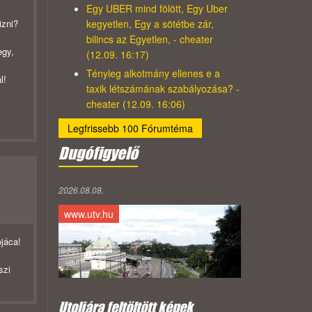
Egy UBER mind fölött, Egy Uber
kegyetlen, Egy a sötétbe zár,
izni?
bilincs az Egyetlen, - cheater
egy,
(12.09. 16:17)
Tényleg alkotmány ellenes e a
l!
taxik létszámának szabályozása? -
cheater (12.09. 16:06)
Legfrissebb 100 Fórumtéma
Dugófigyelő
2026.08.08.
www.utv.hu
ojáca!
szi
Utoljára feltöltött képek