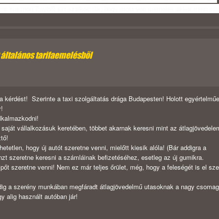
mint hasznot! Egyből azt szajkóznák, hogy most volt áremelés akkor miért sí
 általános tarifaemelésből
 a kérdést! Szerinte a taxi szolgáltatás drága Budapesten! Holott egyértelmű
y!
alkalmazkodni!
 saját vállalkozásuk keretében, többet akarnak keresni mint az átlagjövedele
tő!
tetlen, hogy új autót szeretne venni, mielőtt kiesik alóla! (Bár addigra a
énzt szeretne keresni a számláinak befizetéséhez, esetleg az új gumikra.
pőt szeretne venni! Nem ez már teljes őrület, még, hogy a feleségét is el sze
dig a szerény munkában megfáradt átlagjövedelmű utasoknak a nagy csomagt
gy alig használt autóban jár!