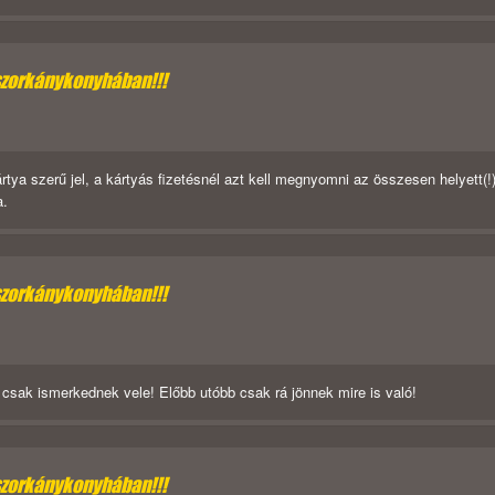
szorkánykonyhában!!!
rtya szerű jel, a kártyás fizetésnél azt kell megnyomni az összesen helyett(!
a.
szorkánykonyhában!!!
 csak ismerkednek vele! Előbb utóbb csak rá jönnek mire is való!
szorkánykonyhában!!!