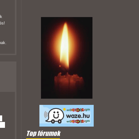
uk
és!
rnak.
uk
és!
Top fórumok