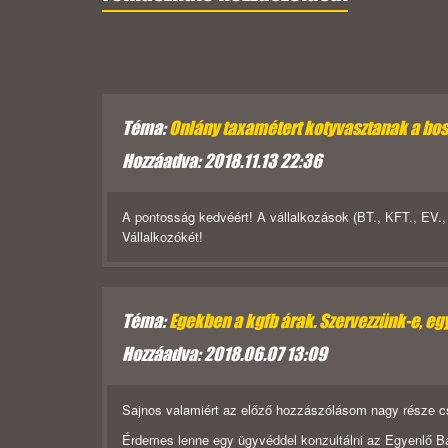
Téma:
Onlány taxamétert kotyvasztanak a bo
Hozzáadva: 2018.11.13 22:36
A pontosság kedvéért! A vállalkozások (BT., KFT., EV.
Vállalkozókét!
Téma:
Egekben a kgfb árak. Szervezzünk-e, e
Hozzáadva: 2018.06.07 13:09
Sajnos valamiért az előző hozzászólásom nagy része csí
Érdemes lenne egy ügyvéddel konzultálni az Egyenlő B