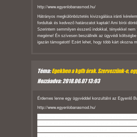
http://www.egyenlobanasmod.hu/
Hátrányos megkülönböztetés kivizsgálása iránti kérelem
fordultak és kedvező határozatot kaptak! Ami bírói dön
Szerintem semmilyen ésszerű indokkal, tényekkel nem tu
megérne! Én szívesen beszállnék az ügyvédi költségbe 
igazán támogatott! Ezért lehet, hogy több kárt okozna 
Téma:
Egekben a kgfb árak. Szervezzünk-e, e
Hozzáadva: 2018.06.07 13:03
Érdemes lenne egy ügyvéddel konzultálni az Egyenlő B
http://www.egyenlobanasmod.hu/
Hátrányos megkülönböztetés kivizsgálása iránti kérelem
fordultak és kedvező határozatot kaptak! Ami bírói dön
Szerintem semmilyen ésszerű indokkal, tényekkel nem tu
megérne! Én szívesen beszállnék az ügyvédi költségbe 