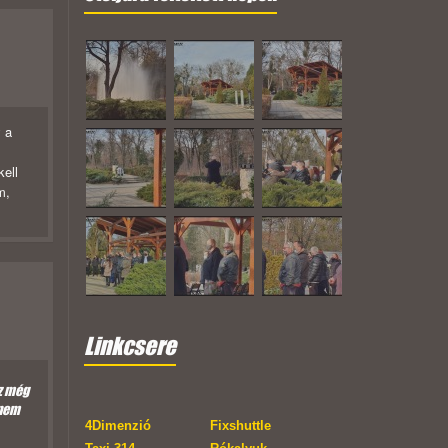
y a
kell
m,
Linkcsere
z még
 nem
4Dimenzió
Fixshuttle