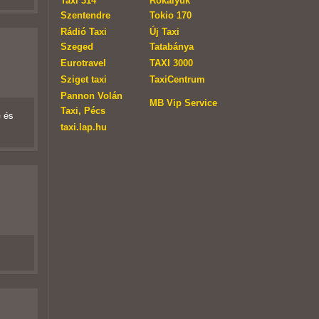
Taxi 314
Rókalyuk
Szentendre
Tokio 170
Rádió Taxi
Új Taxi
Szeged
Tatabánya
Eurotravel
TAXI 3000
Sziget taxi
TaxiCentrum
Pannon Volán
MB Vip Service
Taxi, Pécs
) és
taxi.lap.hu