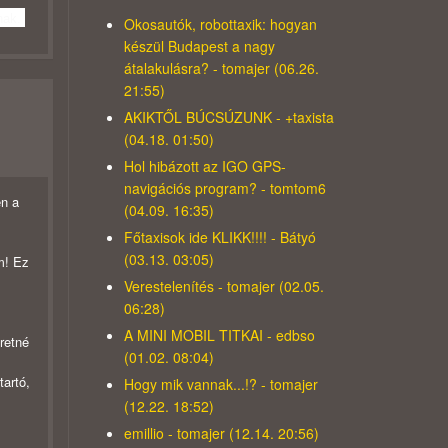
rnak.
Okosautók, robottaxik: hogyan
készül Budapest a nagy
átalakulásra? - tomajer (06.26.
21:55)
AKIKTŐL BÚCSÚZUNK - +taxista
(04.18. 01:50)
Hol hibázott az IGO GPS-
navigációs program? - tomtom6
en a
(04.09. 16:35)
Főtaxisok ide KLIKK!!!! - Bátyó
(03.13. 03:05)
m! Ez
Verestelenítés - tomajer (02.05.
06:28)
A MINI MOBIL TITKAI - edbso
retné
(01.02. 08:04)
artó,
Hogy mik vannak...!? - tomajer
(12.22. 18:52)
emillio - tomajer (12.14. 20:56)