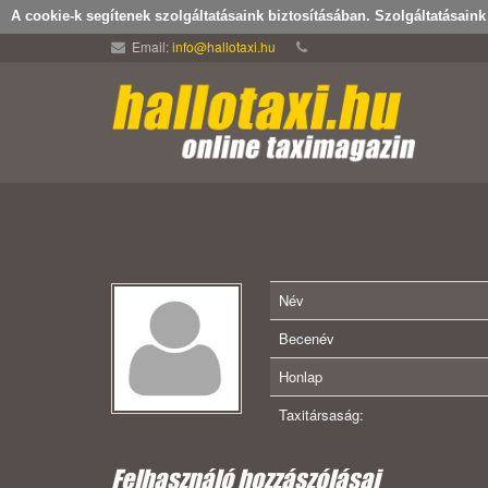
A cookie-k segítenek szolgáltatásaink biztosításában. Szolgáltatásain
Email:
info@hallotaxi.hu
Név
Becenév
Honlap
Taxitársaság:
Felhasználó hozzászólásai