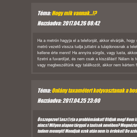
Téma:
Hogy mik vannak...!?
Hozzáadva: 2017.04.26 08:42
Ha a metrón hagyja el a telefonját, akkor elvárják, hog
metró vezető vissza tudja juttatni a tulajdonosnak a tel
kellene érte menni! Ha annyira sürgős, vagy lusta, akkor
fizetni a fuvardíjat, és nem csak a kiszállást! Nálam is
vagy megbeszéltünk egy találkozót, akkor nem kértem fuv
Téma:
Onlány taxamétert kotyvasztanak a bo
Hozzáadva: 2017.04.25 23:00
Összegezve! Lesz@rja a problémánkat! Oldjuk meg! Nem is
nincs! Milyen alapon tárgyal a taxisok nevében? Megnéztem
tudom mennyit! Mondjuk ezek után nem is érdekel! De azér