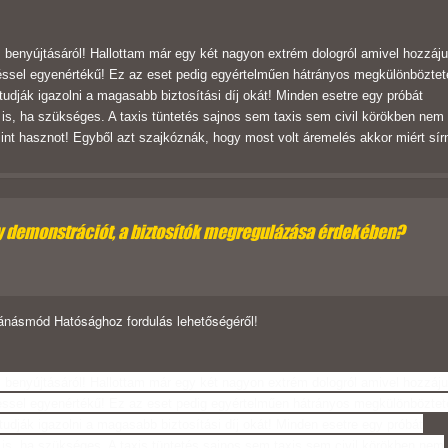
 benyújtásáról! Hallottam már egy két nagyon extrém dologról amivel hozzáj
téssel egyenértékű! Ez az eset pedig egyértelműen hátrányos megkülönböztet
dják igazolni a magasabb biztosítási díj okát! Minden esetre egy próbát
is, ha szükséges. A taxis tüntetés sajnos sem taxis sem civil körökben nem
mint hasznot! Egyből azt szajkóznák, hogy most volt áremelés akkor miért sí
gy demonstrációt, a biztosítók megregulázása érdekében?
ánásmód Hatósághoz fordulás lehetőségéről!
 benyújtásáról! Hallottam már egy két nagyon extrém dologról amivel hozzáj
téssel egyenértékű! Ez az eset pedig egyértelműen hátrányos megkülönböztet
dják igazolni a magasabb biztosítási díj okát! Minden esetre egy próbát
is, ha szükséges. A taxis tüntetés sajnos sem taxis sem civil körökben nem