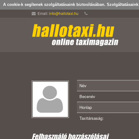
A cookie-k segítenek szolgáltatásaink biztosításában. Szolgáltatásain
Email:
info@hallotaxi.hu
Név
Becenév
Honlap
Taxitársaság:
Felhasználó hozzászólásai