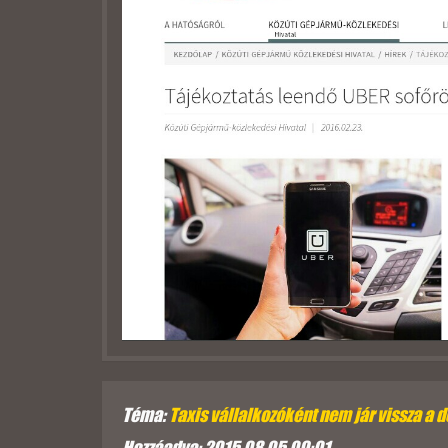
Téma:
Taxis vállalkozóként nem jár vissza a d