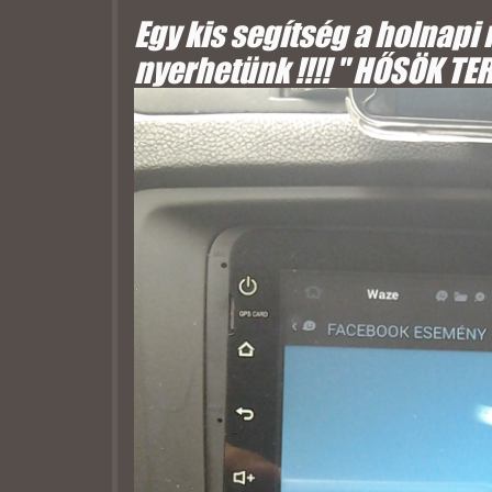
Egy kis segítség a holnapi
nyerhetünk !!!! " HŐSÖK TER