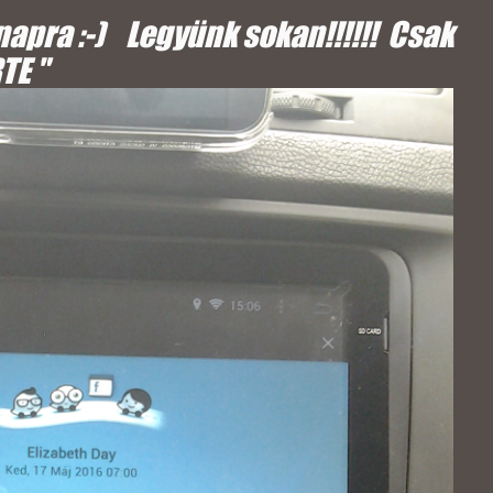
 napra :-) Legyünk sokan!!!!!! Csak
TE "