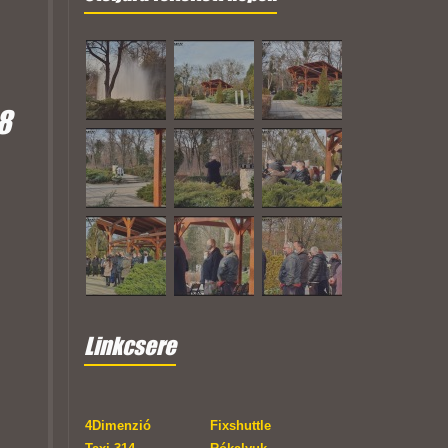
8
Linkcsere
4Dimenzió
Fixshuttle