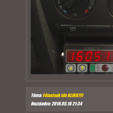
Téma:
Főtaxisok ide KLIKK!!!!
Hozzáadva: 2016.05.16 21:34