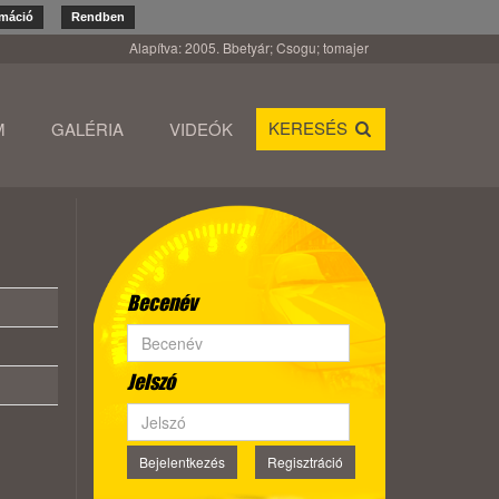
rmáció
Rendben
Alapítva: 2005. Bbetyár; Csogu; tomajer
KERESÉS
M
GALÉRIA
VIDEÓK
Becenév
Jelszó
Bejelentkezés
Regisztráció