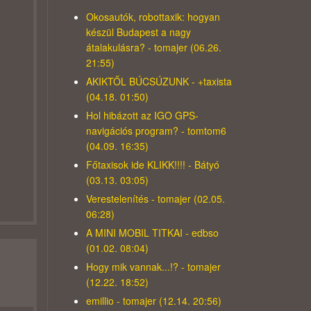
Okosautók, robottaxik: hogyan
készül Budapest a nagy
átalakulásra? - tomajer (06.26.
21:55)
AKIKTŐL BÚCSÚZUNK - +taxista
(04.18. 01:50)
Hol hibázott az IGO GPS-
navigációs program? - tomtom6
(04.09. 16:35)
Főtaxisok ide KLIKK!!!! - Bátyó
(03.13. 03:05)
Verestelenítés - tomajer (02.05.
06:28)
A MINI MOBIL TITKAI - edbso
(01.02. 08:04)
Hogy mik vannak...!? - tomajer
(12.22. 18:52)
emillio - tomajer (12.14. 20:56)