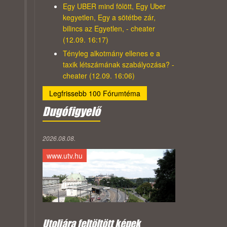
Egy UBER mind fölött, Egy Uber
kegyetlen, Egy a sötétbe zár,
bilincs az Egyetlen, - cheater
(12.09. 16:17)
Tényleg alkotmány ellenes e a
taxik létszámának szabályozása? -
cheater (12.09. 16:06)
Legfrissebb 100 Fórumtéma
Dugófigyelő
2026.08.08.
www.utv.hu
Utoljára feltöltött képek