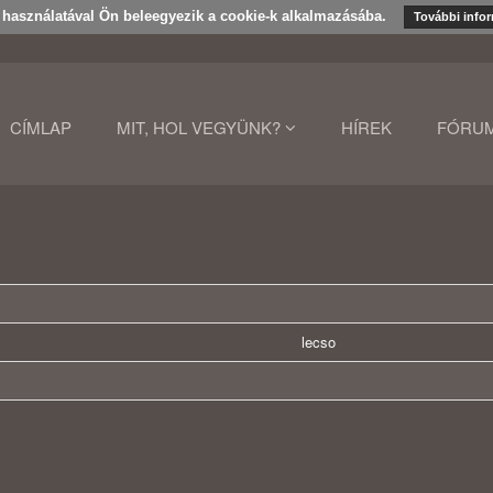
k használatával Ön beleegyezik a cookie-k alkalmazásába.
További info
CÍMLAP
MIT, HOL VEGYÜNK?
HÍREK
FÓRU
lecso