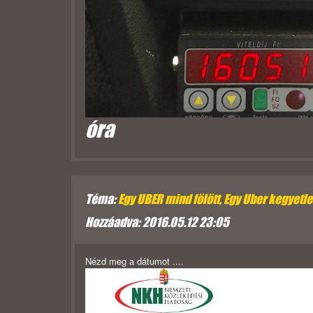
óra
Téma:
Egy UBER mind fölött, Egy Uber kegyetlen,
Hozzáadva: 2016.05.12 23:05
Nézd meg a dátumot ....