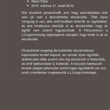
Ráski Péter
2015. március 31. kedd 06:02
Sok olvasónk panaszkodik arra, hogy autóvásárlása után
nem jár neki a devizahiteles elszámolás. Több olyan
lízingcég is van, akik erről levélben értesítik az ügyfeleiket,
és arra hivatkozva utasítják el az elszámolást, hogy az
ügyfél nem számít fogyasztónak. A Pénzcentrum a
Lízingszövetség segítségével utánajárt, hogy kinek is jár az
elszámolás.
Olvasóinktól rengeteg devizahiteles elszámolással
kapcsolatos levelet kapunk, és vannak olyan ügyfelek,
akikkel jelen állás szerint nem fog elszámolni a hitelezőjük,
és erről tájékoztatást is küldenek. A hozzánk beérkezett
levelek alapján jellemzően autólízinges ügyfelekről van szó,
ezért a kérdésben megkerestük a Lízingszövetséget.