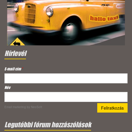
Hírlevél
E-mail cím
*
Név
Email marketing
by NeoSoft
Legutóbbi fórum hozzászólások