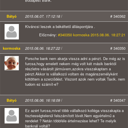
Budapest Bank.
Bátyó
2015.08.07. 17:12:18
/
# 340362
Kiváncsi leszek a békéltető álláspontjára .
Előzmény:
#340350 kormoska 2015.08.06. 18:27:21
kormoska
2015.08.06. 18:27:22
/
# 340350
Porsche bank nem akarja vissza adni a pénzt. De még az is
furcsa,hogy emelett nekem még volt két másik banktól
részletre vásárolt jármúvem,azokra visszakaptam a
pénzt.Akkor is vállalkozó voltam és magánszemélyként
kötöttem a szerződést. Viszont azok nem voltak Taxik. nem
tudom ez számít-e?
Bátyó
2015.08.06. 16:18:09
/
# 340347
Ez azért furcsa,mivel több vállalkozó kolléga visszakapta a
tisztességtelenül felszámított lóvét.Nem egyértelmű a
rendelet ? Netán többféle értelmezése lehet? Te melyik
banknál voltál?