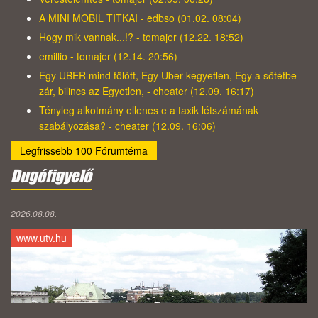
A MINI MOBIL TITKAI - edbso (01.02. 08:04)
Hogy mik vannak...!? - tomajer (12.22. 18:52)
emillio - tomajer (12.14. 20:56)
Egy UBER mind fölött, Egy Uber kegyetlen, Egy a sötétbe
zár, bilincs az Egyetlen, - cheater (12.09. 16:17)
Tényleg alkotmány ellenes e a taxik létszámának
szabályozása? - cheater (12.09. 16:06)
Legfrissebb 100 Fórumtéma
Dugófigyelő
2026.08.08.
www.utv.hu