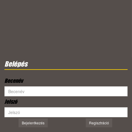
Belépés
Becenév
Jelszó
Bejelentkezés
Regisztráció