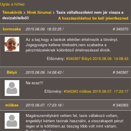
Ugrás a hírhez
Témakörök
>
Hírek fórumai
> Taxis vállalkozóként nem jár vissza a
devizahitelből!
A hozzászóláshoz be kell jelentkezned
kormoska
2015.08.09. 18:33:25
/
# 340370
Az a baj,hogy a bankok eltérően értelmezik a törvényt.
Jogegységre kellene törekedni,nem szabadna a
pénzintézeteknek különböző értelmezéssel élniük.
Előzmény:
#340367 Bátyó 2015.08.09. 14:08:43
Bátyó
2015.08.09. 14:08:43
/
# 340367
Na ezaz!!!
Előzmény:
#340363 mlábas 2015.08.07. 17:23:17
mlábas
2015.08.07. 17:23:18
/
# 340363
Magánszemélyként vettem fel, taxis vállakozó voltam,
engedélyt kértem taxinak használni, a visszakapott pénzt
régen el is költöttem,az összeg több volt mint vártam.