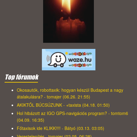
Top fórumok
Okosautók, robottaxik: hogyan készül Budapest a nagy
átalakulásra? - tomajer (06.26. 21:55)
AKIKTŐL BÚCSÚZUNK - +taxista (04.18. 01:50)
Hol hibázott az IGO GPS-navigációs program? - tomtom6
(04.09. 16:35)
Főtaxisok ide KLIKK!!!! - Bátyó (03.13. 03:05)
Verestelenítés - tomajer (02.05. 06:28)