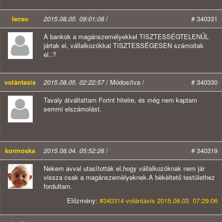
lecso
2015.08.05. 09:01:08
/
# 340331
A bankok a magánszemélyekkel TISZTESSÉGTELENŰL
jártak el, vállalkozókkal TISZTESSÉGESEN számoltak
el..?
volántaxis
2015.08.05. 02:22:57
/ Módosítva /
# 340330
Tavaly átváltattam Forint hitelre, és még nem kaptam
semmi elszámolást.
kormoska
2015.08.04. 05:52:28
/
# 340319
Nekem avval utasîtották el,hogy vállalkozóknak nem jár
vissza csak a magánszemèlyeknek.A bèkèltető testülethez
fordultam.
Előzmény:
#340314 volántaxis 2015.08.03. 07:29:06