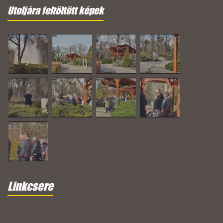
Utoljára feltöltött képek
Linkcsere