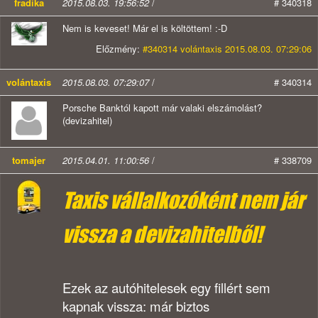
fradika
2015.08.03. 19:56:52
/
# 340318
Nem is keveset! Már el is költöttem! :-D
Előzmény:
#340314 volántaxis 2015.08.03. 07:29:06
volántaxis
2015.08.03. 07:29:07
/
# 340314
Porsche Banktól kapott már valaki elszámolást?
(devizahitel)
tomajer
2015.04.01. 11:00:56
/
# 338709
Taxis vállalkozóként nem jár
vissza a devizahitelből!
Ezek az autóhitelesek egy fillért sem
kapnak vissza: már biztos