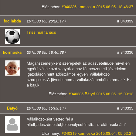
Előzmény:
#340336 kormoska 2015.08.05. 18:46:37
focilabda
2015.08.05. 20:26:17
/
# 340339
Friss mai tanács
kormoska
2015.08.05. 18:46:38
/
# 340336
Magánszemélyként szerepelek az adásvételin,de mivel én
egyéni vállalkozó vagyok a nav-tól beszerzett jövedelem
igazoláson mint adószámos egyéni vállalakozó
szerepelek.A jövedelmem a vállakozásomból származik.Ez
a bajuk.
Előzmény:
#340335 Bátyó 2015.08.05. 15:09:13
Bátyó
2015.08.05. 15:09:14
/
# 340335
Vállalkozóként vetted fel a
hitelt,adószámostúl,telephelyestűl stb. az aláírásoknál ?
Előzmény:
#340319 kormoska 2015.08.04. 05:52:27