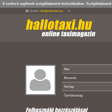
A cookie-k segítenek szolgáltatásaink biztosításában. Szolgáltatásain
Email:
info@hallotaxi.hu
Név
Becenév
Honlap
Taxitársaság:
Felhasználó hozzászólásai