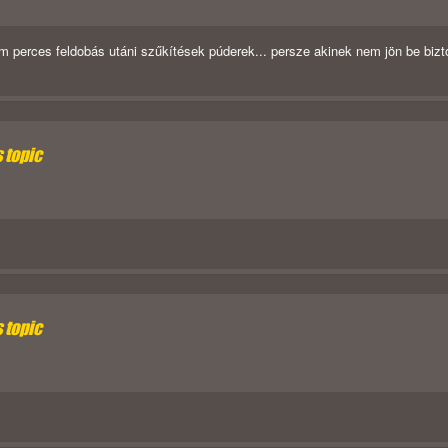
om perces feldobás utáni szűkítések púderek... persze akinek nem jön be bizt
s topic
s topic