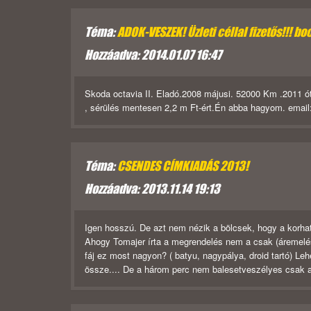
Téma:
ADOK-VESZEK! Üzleti céllal fizetős!!! boc
Hozzáadva: 2014.01.07 16:47
Skoda octavia II. Eladó.2008 májusi. 52000 Km .2011 óta 
, sérülés mentesen 2,2 m Ft-ért.Én abba hagyom. emai
Téma:
CSENDES CÍMKIADÁS 2013!
Hozzáadva: 2013.11.14 19:13
Igen hosszú. De azt nem nézik a bölcsek, hogy a korhatá
Ahogy Tomajer írta a megrendelés nem a csak (áremelés
fáj ez most nagyon? ( batyu, nagypálya, droid tartó) L
össze.... De a három perc nem balesetveszélyes csak a 