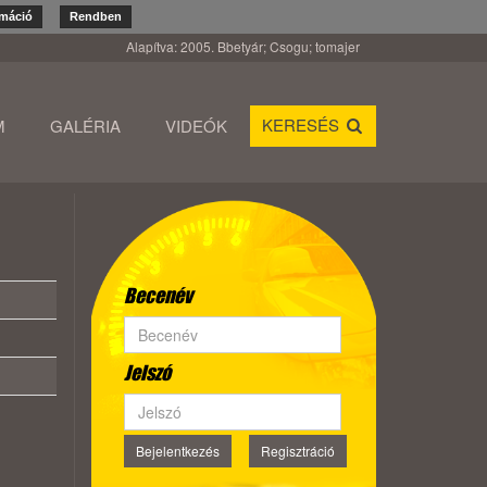
rmáció
Rendben
Alapítva: 2005. Bbetyár; Csogu; tomajer
KERESÉS
M
GALÉRIA
VIDEÓK
Becenév
Jelszó
Bejelentkezés
Regisztráció