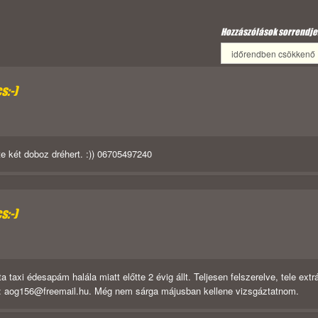
Hozzászólások sorrendje
s:-)
e két doboz dréhert. :)) 06705497240
s:-)
taxi édesapám halála miatt előtte 2 évig állt. Teljesen felszerelve, tele extr
l: aog156@freemail.hu. Még nem sárga májusban kellene vizsgáztatnom.