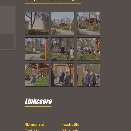
Linkcsere
4Dimenzió
Fixshuttle