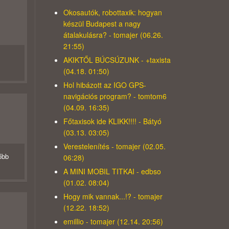
Okosautók, robottaxik: hogyan
készül Budapest a nagy
átalakulásra? - tomajer (06.26.
21:55)
AKIKTŐL BÚCSÚZUNK - +taxista
(04.18. 01:50)
Hol hibázott az IGO GPS-
navigációs program? - tomtom6
(04.09. 16:35)
Főtaxisok ide KLIKK!!!! - Bátyó
(03.13. 03:05)
Verestelenítés - tomajer (02.05.
őbb
06:28)
A MINI MOBIL TITKAI - edbso
(01.02. 08:04)
Hogy mik vannak...!? - tomajer
(12.22. 18:52)
emillio - tomajer (12.14. 20:56)