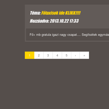
Téma:
Főtaxisok ide KLIKK!!!!
Hozzáadva: 2013.10.22 17:33
Fő+ mb gratula igazi nagy csapat.... Segítsétek egymást
1
2
3
4
5
›
»