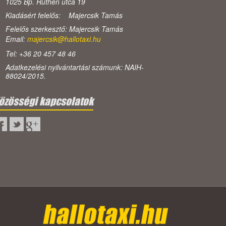
1025 Bp. Ruthén utca 19
Kiadásért felelős: Majercsik Tamás
Felelős szerkesztő: Majercsik Tamás
Email:
majercsik@hallotaxi.hu
Tel: +36 20 457 48 46
Adatkezelési nyilvántartási számunk: NAIH-
88024/2015.
özösségi kapcsolatok