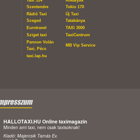
Taxi 314
Rókalyuk
Szentendre
Tokio 170
Rádió Taxi
Új Taxi
Szeged
Tatabánya
Eurotravel
TAXI 3000
Sziget taxi
TaxiCentrum
Pannon Volán
MB Vip Service
Taxi, Pécs
taxi.lap.hu
mpresszum
HALLOTAXI.HU Online taximagazin
Minden ami taxi, nem csak taxisoknak!
Kiadó: Majercsik Tamás Ev.