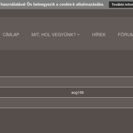
k használatával Ön beleegyezik a cookie-k alkalmazásába.
További info
CÍMLAP
MIT, HOL VEGYÜNK?
HÍREK
FÓRU
aog156