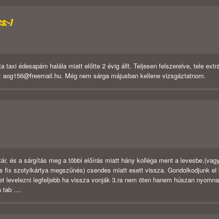
s:-)
taxi édesapám halála miatt előtte 2 évig állt. Teljesen felszerelve, tele extr
l: aog156@freemail.hu. Még nem sárga májusban kellene vizsgáztatnom.
r, és a sárgítás meg a többi előírás miatt hány kolléga ment a levesbe.(vagy
 fix szotyikártya megszűnés) csendes miatt esett vissza. Gondolkodjunk el 
ehet levelezni legfeljebb ha vissza vonják 3.ra nem öten hanem húszan nyomn
tab ....