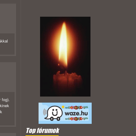
ákkal
 fog).
kinek
ak
Top fórumok