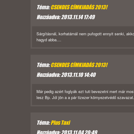
Téma:
CSENDES CÍMKIADÁS 2013!
Hozzáadva: 2013.11.14 17:49
Sárgításnál, korhatárnál nem pufogott ennyit senki, ak
hagyd abba....
Téma:
CSENDES CÍMKIADÁS 2013!
Hozzáadva: 2013.11.10 14:40
Már pedig azért foglyák ezt tuti bevezetni mert már mo
lesz Bp. Jól jön a a pár tizezer környezetvédő szavazat..
Téma:
Plus Taxi
Hozzáadva: 2013.11.04 20:49