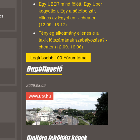
Egy UBER mind fölött, Egy Uber
kegyetlen, Egy a sötétbe zár,
os
bilincs az Egyetlen, - cheater
(12.09. 16:17)
Tényleg alkotmány ellenes e a
taxik létszámának szabályozása? -
cheater (12.09. 16:06)
Legfrissebb 100 Fórumtéma
Dugófigyelő
2026.08.09.
www.utv.hu
Utoljára feltöltött képek