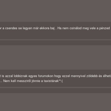
kor a csendes se legyen már ekkora baj . Ha nem csinálod meg vele a pénzed
st is azzal lobbiznak egyes forumokon hogy ezzel mennyivel zöldebb és élhet
. Nem kell messziről jönnie a taxistának'''':(