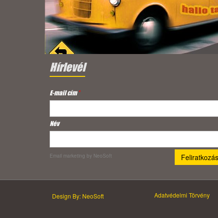
Hírlevél
E-mail cím
*
Név
Email marketing
by NeoSoft
Adatvédelmi Törvény
Design By: NeoSoft