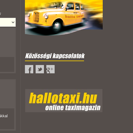
:
Közösségi kapcsolatok
ákkal