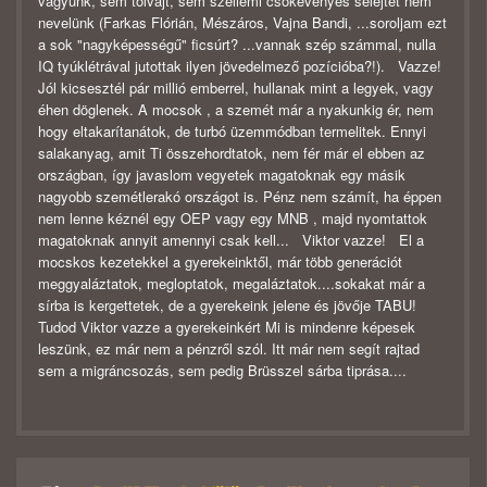
vagyunk, sem tolvajt, sem szellemi csökevényes selejtet nem
nevelünk (Farkas Flórián, Mészáros, Vajna Bandi, ...soroljam ezt
a sok "nagyképességű" ficsúrt? ...vannak szép számmal, nulla
IQ tyúklétrával jutottak ilyen jövedelmező pozícióba?!). Vazze!
Jól kicsesztél pár millió emberrel, hullanak mint a legyek, vagy
éhen döglenek. A mocsok , a szemét már a nyakunkig ér, nem
hogy eltakarítanátok, de turbó üzemmódban termelitek. Ennyi
salakanyag, amit Ti összehordtatok, nem fér már el ebben az
országban, így javaslom vegyetek magatoknak egy másik
nagyobb szemétlerakó országot is. Pénz nem számít, ha éppen
nem lenne kéznél egy OEP vagy egy MNB , majd nyomtattok
magatoknak annyit amennyi csak kell... Viktor vazze! El a
mocskos kezetekkel a gyerekeinktől, már több generációt
meggyaláztatok, megloptatok, megaláztatok....sokakat már a
sírba is kergettetek, de a gyerekeink jelene és jövője TABU!
Tudod Viktor vazze a gyerekeinkért Mi is mindenre képesek
leszünk, ez már nem a pénzről szól. Itt már nem segít rajtad
sem a migráncsozás, sem pedig Brüsszel sárba tiprása....