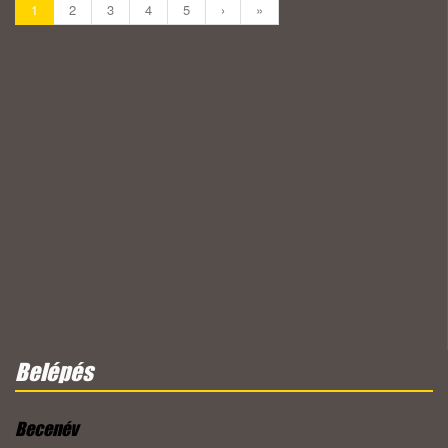
1
2
3
4
5
›
»
Belépés
Becenév