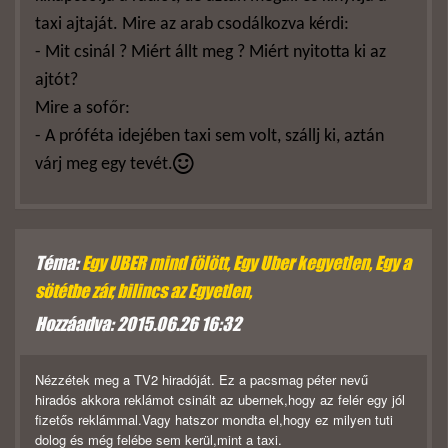
taxi ajtaját. Mire az arab csodálkozva kérdi:
- Mit csinál ? Miért állt meg ? Miért nyitotta ki az
ajtót?
Mire a sofőr:
- A próféta idejében taxi sem volt, szállj ki, aztán
várj meg egy tevét.
Téma:
Egy UBER mind fölött, Egy Uber kegyetlen, Egy a
sötétbe zár, bilincs az Egyetlen,
Hozzáadva: 2015.06.26 16:32
Nézzétek meg a TV2 hiradóját. Ez a pacsmag péter nevű
hiradós akkora reklámot csinált az ubernek,hogy az felér egy jól
fizetős reklámmal.Vagy hatszor mondta el,hogy ez milyen tuti
dolog és még felébe sem kerül,mint a taxi.