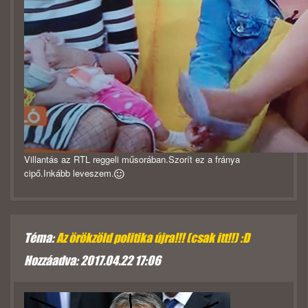
Villantás az RTL reggeli műsorában.Szorít ez a fránya
cipő.Inkább leveszem.
Téma:
Az örökzöld politika újra!!! (csak itt!!) :D
Hozzáadva: 2017.04.22 17:06