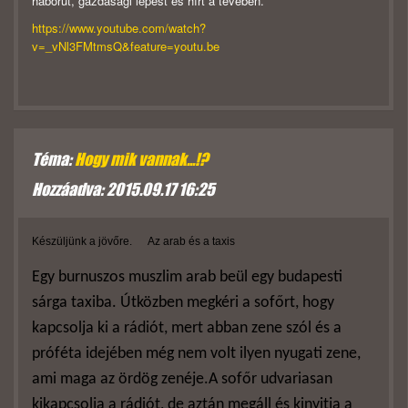
háborút, gazdasági lépést és hírt a tévében.
https://www.youtube.com/watch?
v=_vNl3FMtmsQ&feature=youtu.be
Téma:
Hogy mik vannak...!?
Hozzáadva: 2015.09.17 16:25
Készüljünk a jövőre. Az arab és a taxis
Egy burnuszos muszlim arab beül egy budapesti
sárga taxiba. Útközben megkéri a sofőrt, hogy
kapcsolja ki a rádiót, mert abban zene szól és a
próféta idejében még nem volt ilyen nyugati zene,
ami maga az ördög zenéje.
A sofőr udvariasan
kikapcsolja a rádiót, de aztán megáll és kinyitja a