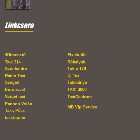
Linkcsere
4Dimenzió
Fixshuttle
Taxi 314
Rókalyuk
Szentendre
Tokio 170
Rádió Taxi
Új Taxi
Szeged
Tatabánya
Eurotravel
TAXI 3000
Sziget taxi
TaxiCentrum
Pannon Volán
MB Vip Service
Taxi, Pécs
taxi.lap.hu