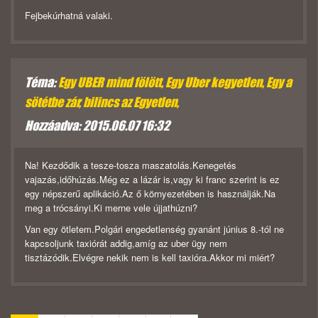
Fejbekúrhatná valaki.
Téma:
Egy UBER mind fölött, Egy Uber kegyetlen, Egy a
sötétbe zár, bilincs az Egyetlen,
Hozzáadva: 2015.06.07 16:32
Na! Kezdődik a tesze-tosza maszatolás.Kenegetés
vajazás,időhúzás.Még ez a lázár is,vagy ki franc szerint is ez
egy népszerű aplikáció.Az ő környezetében is használják.Na
meg a trócsányi.Ki merne vele újjathúzni?
Van egy ötletem.Polgári engedetlenség gyanánt június 8.-tól ne
kapcsoljunk taxiórát addig,amíg az uber ügy nem
tisztázódik.Elvégre nekik nem is kell taxióra.Akkor mi miért?