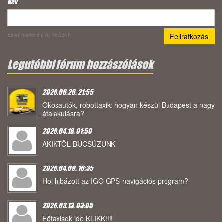
Név
Email marketing
by NeoSoft
Legutóbbi fórum hozzászólások
2026.06.26. 21:55
Okosautók, robottaxik: hogyan készül Budapest a nagy
átalakulásra?
2026.04.18. 01:50
AKIKTŐL BÚCSÚZUNK
2026.04.09. 16:35
Hol hibázott az IGO GPS-navigációs program?
2026.03.13. 03:05
Főtaxisok ide KLIKK!!!!