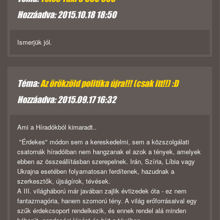
Hozzáadva: 2015.10.18 18:50
Ismerjük jól.
Téma:
Az örökzöld politika újra!!! (csak itt!!) :D
Hozzáadva: 2015.09.17 16:32
Ami a Híradókból kimaradt..
"Érdekes" módon sem a kereskedelmi, sem a közszolgálati
csatornák híradóiban nem hangzanak el azok a tények, amelyek
ebben az összeállításban szerepelnek. Irán, Szíria, Líbia vagy
Ukrajna esetében folyamatosan ferdítenek, hazudnak a
szerkesztők, újságírok, tévések.
A III. világháború már javában zajlik évtizedek óta - ez nem
fantazmagória, hanem szomorú tény. A világ erőforrásaival egy
szűk érdekcsoport rendelkezik, és ennek rendel alá minden