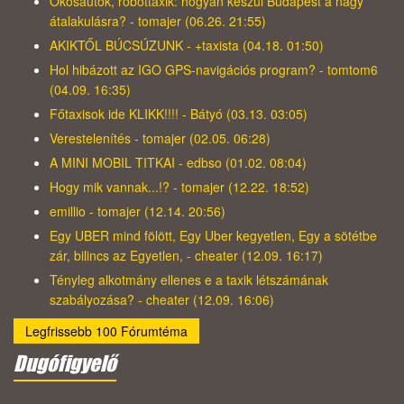
Okosautók, robottaxik: hogyan készül Budapest a nagy
átalakulásra? - tomajer (06.26. 21:55)
AKIKTŐL BÚCSÚZUNK - +taxista (04.18. 01:50)
Hol hibázott az IGO GPS-navigációs program? - tomtom6
(04.09. 16:35)
Főtaxisok ide KLIKK!!!! - Bátyó (03.13. 03:05)
Verestelenítés - tomajer (02.05. 06:28)
A MINI MOBIL TITKAI - edbso (01.02. 08:04)
Hogy mik vannak...!? - tomajer (12.22. 18:52)
emillio - tomajer (12.14. 20:56)
Egy UBER mind fölött, Egy Uber kegyetlen, Egy a sötétbe
zár, bilincs az Egyetlen, - cheater (12.09. 16:17)
Tényleg alkotmány ellenes e a taxik létszámának
szabályozása? - cheater (12.09. 16:06)
Legfrissebb 100 Fórumtéma
Dugófigyelő