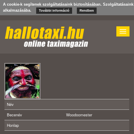
A cookie-k segítenek szolgáltatásaink biztosításában. Szolgáltatásain
alkalmazásába.
További információ
Rendben
Toggle
naviga
Név
Becenév
Woodoomester
Honlap