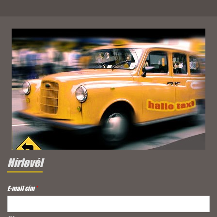
Hírlevél
E-mail cím
*