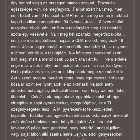
úgy tombol végig az országon minden szavad. Rózsinéni
egészséges volt, de megfagyott...Palibá' azért halt meg, mert
nem tudott várni 9 hónapot az MRI-re, a fia meg simán infarktust
kapott a villamosmegállóban 34 évesen, Julcsi 13 éves kisfiát
megkéselték délután kettőkor a telefonjáért meg 120 forintért,
azóta egy vesével él, Valit meg két szarházi megerőszakolta...
nem, nem este sötétben...nappal a CBA mellett, még csak 16
éves. Jóska nagymamáját műrendőrök fosztották ki, az enyémet
a liftben ütötték le a táskájáért. A 4 hónapos csecsemő azért
halt meg, mert a mentő csak 55 perc után ért ki. Nem érdekel
engem az a sok mutyi, amit csináltok nap mint nap, lesz@rom.
Ha foglalkoznék vele, akkor is kilopnátok még a szemünket is.
Azt viszont meg ne merjétek tenni, hogy egy rezsiszilárd vagy
kósalali szintjére nyomjátok le az oktatást! Nálatok annyi
defektes buta agyilag alultáplált barom van, hogy azt nem lehet
überelni. Csináljatok magatoknak egy birkaiskolát, ott úgy
oktatjátok a saját gyerekeiteket, ahogy bírjátok, az a Ti
szegénységetek lesz. A Mi gyerekeinket felkészületlen,
képzetle , tudatlan...és egyéb fosztóképzős oktatásnak nevezett
zsákutcába tereléssel nem irányíthatjátok! A minta mint
követendő példa nem gondolod, hogy hittérítő kancsal jellem,
vagy saját lábon álló szarka lenne...ejnye, ettől igényesebbek