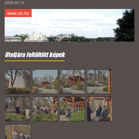
2026.08.10.
www.utv.hu
Utoljára feltöltött képek