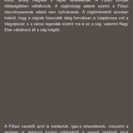
többségükben vállalkozók. A cégbírósági adatok szerint a Főtaxi
részvényeseinek adatai nem nyilvánosak. A cégtörténetből azonban
kiderül, hogy a cégnek hosszabb ideig formálisan is tulajdonosa volt a
Vegyépszer, s a városi legendák szerint ma is ez a cég, valamint Nagy
Elek vállalkozó áll a cég mögött.
A Főtaxi vezetőit arról is kérdeztük, igaz-e értesülésünk, miszerint a
reptéren is dolgozni kívánó söfőrjeiktől a normál tagdíjnál jóval