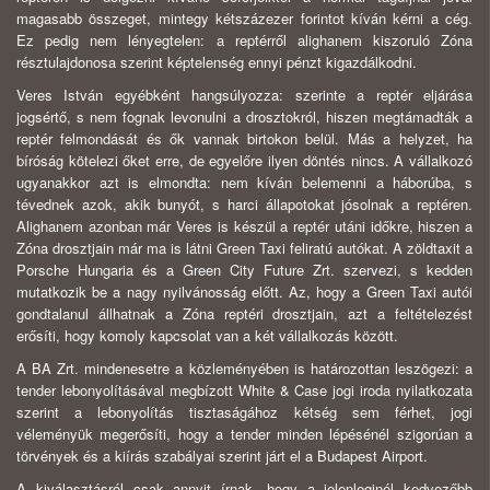
magasabb összeget, mintegy kétszázezer forintot kíván kérni a cég.
Ez pedig nem lényegtelen: a reptérről alighanem kiszoruló Zóna
résztulajdonosa szerint képtelenség ennyi pénzt kigazdálkodni.
Veres István egyébként hangsúlyozza: szerinte a reptér eljárása
jogsértő, s nem fognak levonulni a drosztokról, hiszen megtámadták a
reptér felmondását és ők vannak birtokon belül. Más a helyzet, ha
bíróság kötelezi őket erre, de egyelőre ilyen döntés nincs. A vállalkozó
ugyanakkor azt is elmondta: nem kíván belemenni a háborúba, s
tévednek azok, akik bunyót, s harci állapotokat jósolnak a reptéren.
Alighanem azonban már Veres is készül a reptér utáni időkre, hiszen a
Zóna drosztjain már ma is látni Green Taxi feliratú autókat. A zöldtaxit a
Porsche Hungaria és a Green City Future Zrt. szervezi, s kedden
mutatkozik be a nagy nyilvánosság előtt. Az, hogy a Green Taxi autói
gondtalanul állhatnak a Zóna reptéri drosztjain, azt a feltételezést
erősíti, hogy komoly kapcsolat van a két vállalkozás között.
A BA Zrt. mindenesetre a közleményében is határozottan leszögezi: a
tender lebonyolításával megbízott White & Case jogi iroda nyilatkozata
szerint a lebonyolítás tisztaságához kétség sem férhet, jogi
véleményük megerősíti, hogy a tender minden lépésénél szigorúan a
törvények és a kiírás szabályai szerint járt el a Budapest Airport.
A kiválasztásról csak annyit írnak, hogy a jelenleginél kedvezőbb