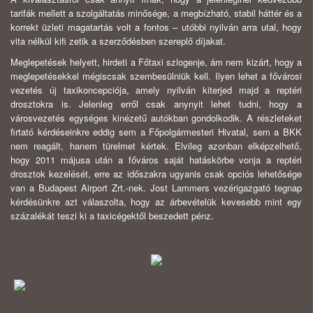
tarifák mellett a szolgáltatás minősége, a megbízható, stabil háttér és a
korrekt üzleti magatartás volt a fontos – utóbbi nyilván arra utal, hogy
vita nélkül kiﬁ zetik a szerződésben szereplő díjakat.
Meglepetések helyett, hirdeti a Főtaxi szlogenje, ám nem kizárt, hogy a
meglepetésekkel mégiscsak szembesülniük kell. Ilyen lehet a fővárosi
vezetés új taxikoncepciója, amely nyilván kiterjed majd a reptéri
drosztokra is. Jelenleg erről csak anynyit lehet tudni, hogy a
városvezetés egységes kinézetű autókban gondolkodik. A részleteket
firtató kérdéseinkre eddig sem a Főpolgármesteri Hivatal, sem a BKK
nem reagált, hanem türelmet kértek. Elvileg azonban elképzelhető,
hogy 2011 májusa után a főváros saját hatáskörbe vonja a reptéri
drosztok kezelését, erre az időszakra ugyanis csak opciós lehetősége
van a Budapest Airport Zrt.-nek. Jost Lammers vezérigazgató tegnap
kérdésünkre azt válaszolta, hogy az árbevételük kevesebb mint egy
százalékát teszi ki a taxicégektől beszedett pénz.