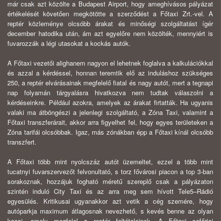
már csak azt közölte a Budapest Airport, hogy ameghívásos pályázat
értékelését követően megkötötte a szerződést a Főtaxi Zrt.-vel. A
reptér közleménye olcsóbb árakat és minőségi szolgáltatást ígér
december hatodika után, ám azt egyelőre nem közölték, mennyiért is
fuvarozzák a légi utasokat a kockás autók.
A Főtaxi vezetői alighanem nagyon el lehetnek foglalva a kalkulációkkal
és azzal a kérdéssel, honnan teremtik elő az induláshoz szükséges
250, a reptér elvárásainak megfelelő fiatal és nagy autót, mert a tegnapi
nap folyamán tárgyalásra hivatkozva nem tudtak válaszolni a
kérdéseinkre. Például azokra, amelyek az árakat firtatták. Ha ugyanis
valaki ma átböngészi a jelenlegi szolgáltató, a Zóna Taxi, valamint a
Főtaxi transzferárait, akkor arra figyelhet fel, hogy egyes területeken a
Zóna tarifái olcsóbbak. Igaz, más zónákban épp a Főtaxi kínál olcsóbb
transzfert.
A Főtaxi több mint nyolcszáz autót üzemeltet, ezzel a több mint
tucatnyi fuvarszervezőt felvonultató, s torz fővárosi piacon a top 3-ban
sorakoznak, hozzájuk fogható méretű szereplő csak a pályázaton
szintén induló City Taxi és az arra meg sem hívott Tele5–Rádió
egyesülés. Kritikusai ugyanakkor azt vetik a cég szemére, hogy
autóparkja maximum átlagosnak nevezhető, s kevés benne az olyan
kocsi, amely megfelel a reptér feltételeinek. A Főtaxi sofőrjei