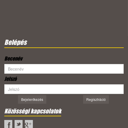
Belépés
Becenév
Jelszó
Bejelentkezés
Regisztráció
Közösségi kapcsolatok