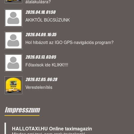
átalakulásra?
2026.04.18. 01:50
AKIKTŐL BÚCSÚZUNK
2026.04.09. 16:35
Hol hibázott az IGO GPS-navigációs program?
2026.03.13. 03:05
Főtaxisok ide KLIKK!!!!
2026.02.05. 06:28
Verestelenítés
Impresszum
HALLOTAXI.HU Online taximagazin