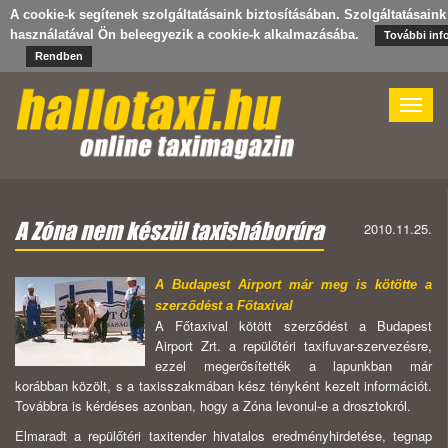
A cookie-k segítenek szolgáltatásaink biztosításában. Szolgáltatásaink
használatával Ön beleegyezik a cookie-k alkalmazásába.
További inf
Rendben
Toggle
naviga
A Zóna nem készül taxisháborúra
2010.11.25.
A Budapest Airport már meg is kötötte a
szerződést a Főtaxival
A Főtaxival kötött szerződést a Budapest
Airport Zrt. a repülőtéri taxifuvar-szervezésre,
ezzel megerősítették a lapunkban már
korábban közölt, s a taxisszakmában kész tényként kezelt információt.
Továbbra is kérdéses azonban, hogy a Zóna levonul-e a drosztokról.
Elmaradt a repülőtéri taxitender hivatalos eredményhirdetése, tegnap