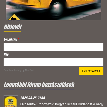
Hírlevél
E-mail cím
*
Név
Email marketing
by NeoSoft
Legutóbbi fórum hozzászólások
2026.06.26. 21:55
Okosautók, robottaxik: hogyan készül Budapest a nagy