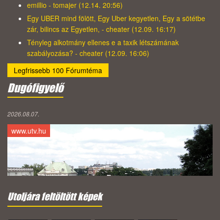
emillio - tomajer (12.14. 20:56)
Egy UBER mind fölött, Egy Uber kegyetlen, Egy a sötétbe
zár, bilincs az Egyetlen, - cheater (12.09. 16:17)
Tényleg alkotmány ellenes e a taxik létszámának
szabályozása? - cheater (12.09. 16:06)
Legfrissebb 100 Fórumtéma
Dugófigyelő
2026.08.07.
www.utv.hu
Utoljára feltöltött képek