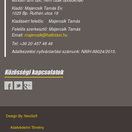
Minden ami taxi, nem csak taxisoknak!
Kiadó: Majercsik Tamás Ev.
1025 Bp. Ruthén utca 19
Kiadásért felelős: Majercsik Tamás
Felelős szerkesztő: Majercsik Tamás
Email:
majercsik@hallotaxi.hu
Tel: +36 20 457 48 46
Adatkezelési nyilvántartási számunk: NAIH-88024/2015.
Közösségi kapcsolatok
Design By: NeoSoft
Adatvédelmi Törvény