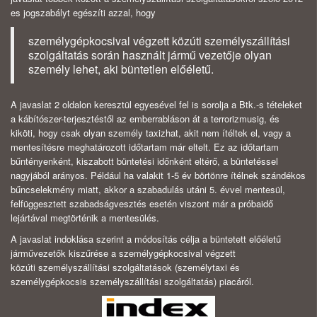
es jogszabályt egészíti azzal, hogy
személygépkocsival végzett közúti személyszállítási
szolgáltatás során használt jármű vezetője olyan
személy lehet, aki büntetlen előéletű.
A javaslat 2 oldalon keresztül egyesével fel is sorolja a Btk.-s tételeket
a kábítószer-terjesztéstől az emberrabláson át a terrorizmusig, és
kiköti, hogy csak olyan személy taxizhat, akit nem ítéltek el, vagy a
mentesítésre meghatározott időtartam már eltelt. Ez az időtartam
bűntényenként, kiszabott büntetési időnként eltérő, a büntetéssel
nagyjából arányos. Például ha valakit 1-5 év börtönre ítélnek szándékos
bűncselekmény miatt, akkor a szabadulás utáni 5. évvel mentesül,
felfüggesztett szabadságvesztés esetén viszont már a próbaidő
lejártával megtörténik a mentesülés.
A javaslat indoklása szerint a módosítás célja a büntetett előéletű
járművezetők kiszűrése a személygépkocsival végzett
közúti személyszállítási szolgáltatások (személytaxi és
személygépkocsis személyszállítási szolgáltatás) piacáról.