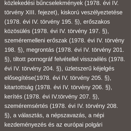
közlekedési bűncselekmények (1978. évi IV.
törvény XIII. fejezet), kiskorú veszélyeztetése
(1978. évi IV. törvény 195. §), erőszakos
közösülés (1978. évi IV. törvény 197. §),
szemérem
elleni erőszak (1978. évi IV. törvény
198. §), megrontás (1978. évi IV. törvény 201.
§), tiltott
pornográf felvétellel visszaélés (1978.
évi IV. törvény 204. §), üzletszerű kéjelgés
elősegítése
(1978. évi IV. törvény 205. §),
kitartottság (1978. évi IV. törvény 206. §),
kerítés (1978. évi IV.
törvény 207. §),
szeméremsértés (1978. évi IV. törvény 208.
§), a választás, a népszavazás, a népi
kezdeményezés és az európai polgári