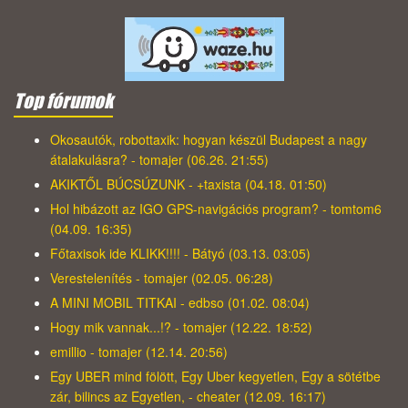
Top fórumok
Okosautók, robottaxik: hogyan készül Budapest a nagy
átalakulásra? - tomajer (06.26. 21:55)
AKIKTŐL BÚCSÚZUNK - +taxista (04.18. 01:50)
Hol hibázott az IGO GPS-navigációs program? - tomtom6
(04.09. 16:35)
Főtaxisok ide KLIKK!!!! - Bátyó (03.13. 03:05)
Verestelenítés - tomajer (02.05. 06:28)
A MINI MOBIL TITKAI - edbso (01.02. 08:04)
Hogy mik vannak...!? - tomajer (12.22. 18:52)
emillio - tomajer (12.14. 20:56)
Egy UBER mind fölött, Egy Uber kegyetlen, Egy a sötétbe
zár, bilincs az Egyetlen, - cheater (12.09. 16:17)