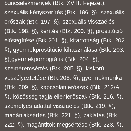
bűncselekmények (Btk. XVIII. Fejezet),
szexuális kényszerítés (Btk. 196. §), szexuális
erőszak
(Btk. 197. §), szexuális visszaélés
(Btk. 198. §), kerítés (Btk. 200. §), prostitúció
elősegítése (Btk.
201. §), kitartottság (Btk. 202.
§), gyermekprostitúció kihasználása (Btk. 203.
§),
gyermekpornográfia (Btk. 204. §),
szeméremsértés (Btk. 205. §), kiskorú
veszélyeztetése (Btk.
208. §), gyermekmunka
(Btk. 209. §), kapcsolati erőszak (Btk. 212/A.
§), közösség tagja elleni
erőszak (Btk. 216. §),
személyes adattal visszaélés (Btk. 219. §),
magánlaksértés (Btk. 221. §),
zaklatás (Btk.
222. §), magántitok megsértése (Btk. 223. §),