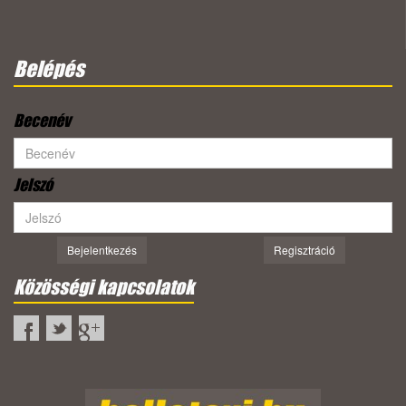
Belépés
Becenév
Jelszó
Bejelentkezés
Regisztráció
Közösségi kapcsolatok