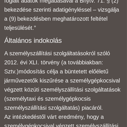
foglalt adatok megadásával a Bnytv. 71. § (2)
bekezdése szerinti adatigényléssel – vizsgálja
a (9)
bekezdésben meghatározott feltétel
teljesülését.”
Általános indokolás
A személyszállítási szolgáltatásokról szóló
2012. évi XLI. törvény
(a továbbiakban:
Sztv.)
módosítás célja a büntetett előéletű
járművezetők kiszűrése a
személygépkocsi
val
végzett közúti
személyszállítási szolgáltatások
(személytaxi és személygépkocsis
személyszállítási szolgáltatás)
piacáról.
Az intézkedéstől várt eredmény, hogy a
személygépkocsival végzett személyszállítási