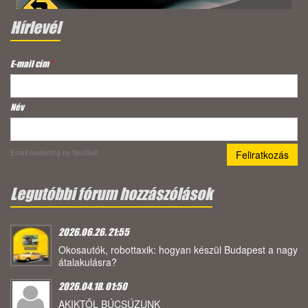
Hírlevél
E-mail cím
*
Név
Email marketing
by NeoSoft
Legutóbbi fórum hozzászólások
2026.06.26. 21:55
Okosautók, robottaxik: hogyan készül Budapest a nagy
átalakulásra?
2026.04.18. 01:50
AKIKTŐL BÚCSÚZUNK