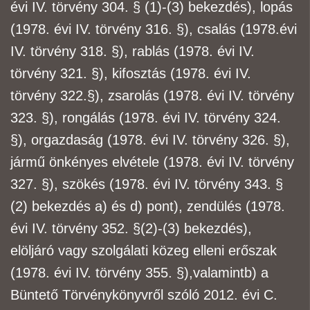
évi IV. törvény 304. § (1)-(3) bekezdés), lopás
(1978. évi IV. törvény 316. §), csalás (1978.
évi
IV. törvény 318. §), rablás (1978. évi IV.
törvény 321. §), kifosztás (1978. évi IV.
törvény 322.
§), zsarolás (1978. évi IV. törvény
323. §), rongálás (1978. évi IV. törvény 324.
§), orgazdaság
(1978. évi IV. törvény 326. §),
jármű önkényes elvétele (1978. évi IV. törvény
327. §), szökés
(1978. évi IV. törvény 343. §
(2) bekezdés a) és d) pont), zendülés (1978.
évi IV. törvény 352. §
(2)-(3) bekezdés),
elöljáró vagy szolgálati közeg elleni erőszak
(1978. évi IV. törvény 355. §),
valamint
b) a
Büntető Törvénykönyvről szóló 2012. évi C.