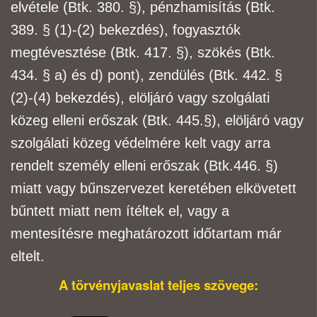
elvétele (Btk. 380. §), pénzhamisítás (Btk.
389. § (1)-
(2) bekezdés), fogyasztók
megtévesztése (Btk. 417. §), szökés (Btk.
434. § a) és d) pont),
zendülés (Btk. 442. §
(2)-(4) bekezdés), elöljáró vagy szolgálati
közeg elleni erőszak (Btk. 445.
§), elöljáró vagy
szolgálati közeg védelmére kelt vagy arra
rendelt személy elleni erőszak (Btk.
446. §)
miatt vagy bűnszervezet keretében elkövetett
bűntett miatt nem ítéltek el, vagy a
mentesítésre
meghatározott időtartam már
eltelt.
A törvényjavaslat teljes szövege: