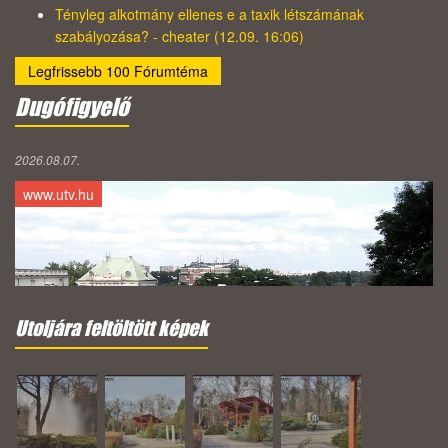
Tényleg alkotmány ellenes e a taxik létszámának
szabályozása? - cheater (12.09. 16:06)
Legfrissebb 100 Fórumtéma
Dugófigyelő
2026.08.07.
www.utv.hu
Utoljára feltöltött képek