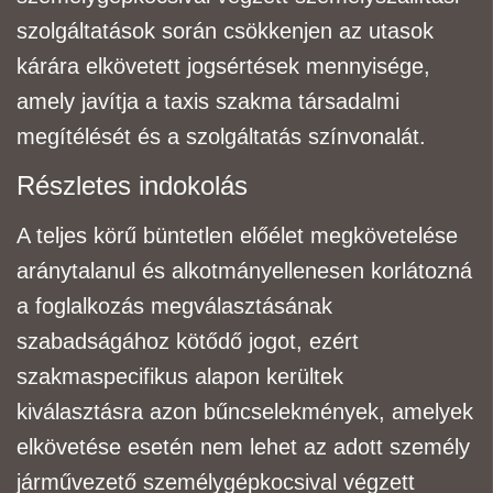
szolgáltatások során csökkenjen az utasok
kárára elkövetett jogsértések mennyisége,
amely
javítja a taxis szakma társadalmi
megítélését és a szolgáltatás színvonalát.
Részletes indokolás
A teljes körű büntetlen előélet megkövetelése
aránytalanul és alkotmányellenesen korlátozná
a
foglalkozás megválasztásának
szabadságához kötődő jogot, ezért
szakmaspecifikus alapon
kerültek
kiválasztásra azon bűncselekmények, amelyek
elkövetése esetén nem lehet az adott
személy
járművezető
személygépkocsi
val végzett