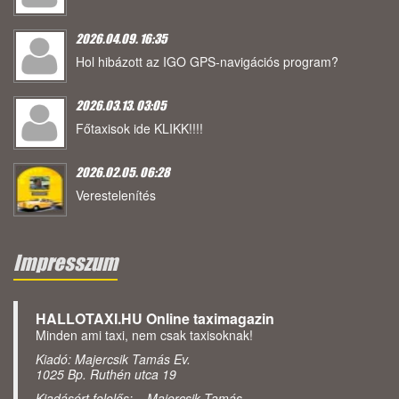
2026.04.09. 16:35
Hol hibázott az IGO GPS-navigációs program?
2026.03.13. 03:05
Főtaxisok ide KLIKK!!!!
2026.02.05. 06:28
Verestelenítés
Impresszum
HALLOTAXI.HU Online taximagazin
Minden ami taxi, nem csak taxisoknak!
Kiadó: Majercsik Tamás Ev.
1025 Bp. Ruthén utca 19
Kiadásért felelős: Majercsik Tamás