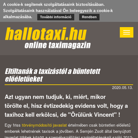
A cookie-k segítenek szolgáltatásaink biztosításában.
Szolgáltatásaink használatával Ön beleegyezik a cookie-k
alkalmazásába.
További információ
Rendben
Toggle
naviga
Eltiltanák a taxizástól a büntetett
előéletűeket
2020.05.13.
Azt ugyan nem tudjuk, ki, miért, mikor
törölte el, hisz évtizedekig evidens volt, hogy a
taxihoz kell erkölcsi, de "Örülünk Vincent" !
Egy friss
törvénymódosító javaslat
értelmében csak büntetlen előéletű
emberek lehetnének taxisok a jövőben. A Semjén Zsolt által benyújtott
javaslat többek között a személyszállítási szolgáltatásokról szóló 2012-