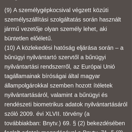
(9) A
személygépkocsi
val végzett közúti
személyszállítási szolgáltatás során használt
jármű
vezetője olyan személy lehet, aki
büntetlen előéletű.
(10) A közlekedési hatóság eljárása során – a
bűnügyi nyilvántartó szervtől a bűnügyi
nyilvántartási
rendszerről, az Európai Unió
tagállamainak bíróságai által magyar
állampolgárokkal szemben
hozott ítéletek
nyilvántartásáról, valamint a bűnügyi és
rendészeti biometrikus adatok
nyilvántartásáról
szóló 2009. évi XLVII. törvény (a
továbbiakban: Bnytv.) 69. § (2) bekezdésében