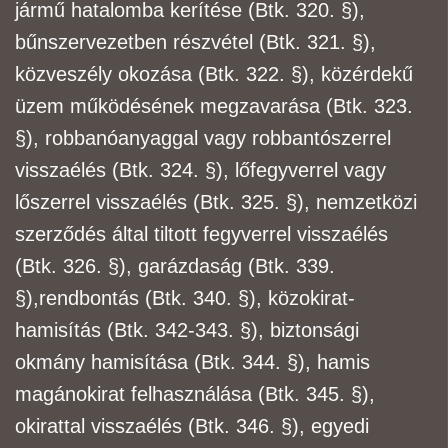
jármű
hatalomba kerítése (Btk. 320. §),
bűnszervezetben részvétel (Btk. 321. §),
közveszély okozása
(Btk. 322. §), közérdekű
üzem működésének megzavarása (Btk. 323.
§), robbanóanyaggal vagy
robbantószerrel
visszaélés (Btk. 324. §), lőfegyverrel vagy
lőszerrel visszaélés (Btk. 325. §),
nemzetközi
szerződés által tiltott fegyverrel visszaélés
(Btk. 326. §), garázdaság (Btk. 339.
§),
rendbontás (Btk. 340. §), közokirat-
hamisítás (Btk. 342-343. §), biztonsági
okmány hamisítása
(Btk. 344. §), hamis
magánokirat felhasználása (Btk. 345. §),
okirattal visszaélés (Btk. 346. §),
egyedi