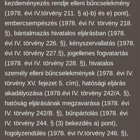
kezdeményezés rendje elleni bűncselekmény
(1978. évi IV.
törvény 211. § a)-b) és e) pont),
embercsempészés (1978. évi IV. törvény 218.
§), bántalmazás
hivatalos eljárásban (1978.
évi IV. törvény 226. §), kényszervallatás (1978.
évi IV. törvény 227.
§), jogellenes fogvatartás
(1978. évi IV. törvény 228. §), hivatalos
személy elleni
bűncselekmények (1978. évi IV.
törvény XV. fejezet 5. cím), hatósági eljárás
akadályozása (1978.
évi IV. törvény 242/A. §),
hatóság eljárásának megzavarása (1978. évi
IV. törvény 242/B. §),
bűnpártolás (1978. évi
IV. törvény 244. § (3) bekezdés a) pont),
fogolyzendülés (1978. évi IV.
törvény 246. §),