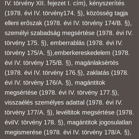
IV. törvény XII. fejezet I. cím), kényszerítés
(1978. évi IV. törvény
174. §), közösség tagja
elleni erőszak (1978. évi IV. törvény 174/B. §),
személyi szabadság
megsértése (1978. évi IV.
törvény 175. §), emberrablás (1978. évi IV.
törvény 175/A. §),
emberkereskedelem (1978.
évi IV. törvény 175/B. §), magánlaksértés
(1978. évi IV. törvény 176.
§), zaklatás (1978.
évi IV. törvény 176/A. §), magántitok
megsértése (1978. évi IV. törvény 177.
§),
visszaélés személyes adattal (1978. évi IV.
törvény 177/A. §), levéltitok megsértése (1978.
évi
IV. törvény 178. §), magántitok jogosulatlan
megismerése (1978. évi IV. törvény 178/A. §),