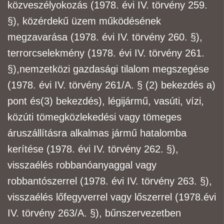
közveszélyokozás (1978. évi IV. törvény 259.
§), közérdekű üzem működésének
megzavarása (1978. évi IV. törvény 260. §),
terrorcselekmény (1978. évi IV. törvény 261.
§),
nemzetközi gazdasági tilalom megszegése
(1978. évi IV. törvény 261/A. § (2) bekezdés a)
pont és
(3) bekezdés), légijármű, vasúti, vízi,
közúti tömegközlekedési vagy tömeges
áruszállításra
alkalmas jármű hatalomba
kerítése (1978. évi IV. törvény 262. §),
visszaélés robbanóanyaggal
vagy
robbantószerrel (1978. évi IV. törvény 263. §),
visszaélés lőfegyverrel vagy lőszerrel (1978.
évi
IV. törvény 263/A. §), bűnszervezetben