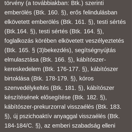
törvény (a továbbiakban: Btk.) szerinti
emberölés (Btk. 160. §), erős felindulásban
elkövetett emberölés (Btk. 161. §), testi sértés
(Btk.
164. §), testi sértés (Btk. 164. §),
foglalkozás körében elkövetett veszélyeztetés
(Btk. 165. § (3)
bekezdés), segítségnyújtás
elmulasztása (Btk. 166. §), kábítószer-
kereskedelem (Btk. 176-177. §),
kábítószer
birtoklása (Btk. 178-179. §), kóros
szenvedélykeltés (Btk. 181. §), kábítószer
készítésének elősegítése (Btk. 182. §),
kábítószer-prekurzorral visszaélés (Btk. 183.
§), új
pszichoaktív anyaggal visszaélés (Btk.
184-184/C. §), az emberi szabadság elleni