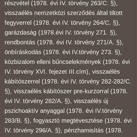
részvétel (1978. évi IV. törvény 263/C. §),
visszaélés
nemzetközi szerződés által tiltott
fegyverrel (1978. évi IV. törvény 264/C. §),
garázdaság (1978.
évi IV. törvény 271. §),
rendbontás (1978. évi IV. törvény 271/A. §),
önbíráskodás (1978. évi IV.
törvény 273. §),
közbizalom elleni bűncselekmények (1978. évi
IV. törvény XVI. fejezet III.
cím), visszaélés
kábítószerrel (1978. évi IV. törvény 282-282/C.
§), visszaélés kábítószer pre-
kurzorral (1978.
évi IV. törvény 282/A. §), visszaélés új
pszichoaktív anyaggal (1978. évi IV.
törvény
283/B. §), fogyasztó megtévesztése (1978. évi
IV. törvény 296/A. §), pénzhamisítás
(1978.