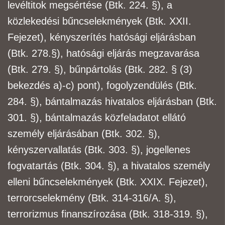
levéltitok megsértése (Btk. 224. §), a
közlekedési bűncselekmények (Btk. XXII.
Fejezet), kényszerítés hatósági eljárásban
(Btk. 278.
§), hatósági eljárás megzavarása
(Btk. 279. §), bűnpártolás (Btk. 282. § (3)
bekezdés a)-c) pont),
fogolyzendülés (Btk.
284. §), bántalmazás hivatalos eljárásban (Btk.
301. §), bántalmazás
közfeladatot ellátó
személy eljárásában (Btk. 302. §),
kényszervallatás (Btk. 303. §), jogellenes
fogvatartás (Btk. 304. §), a hivatalos személy
elleni bűncselekmények (Btk. XXIX. Fejezet),
terrorcselekmény (Btk. 314-316/A. §),
terrorizmus finanszírozása (Btk. 318-319. §),