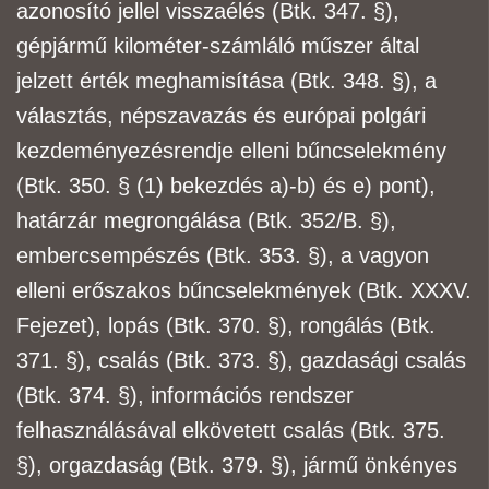
azonosító jellel visszaélés (Btk. 347. §),
gépjármű kilométer-számláló műszer által
jelzett
érték meghamisítása (Btk. 348. §), a
választás, népszavazás és európai polgári
kezdeményezés
rendje elleni bűncselekmény
(Btk. 350. § (1) bekezdés a)-b) és e) pont),
határzár megrongálása
(Btk. 352/B. §),
embercsempészés (Btk. 353. §), a vagyon
elleni erőszakos bűncselekmények
(Btk. XXXV.
Fejezet), lopás (Btk. 370. §), rongálás (Btk.
371. §), csalás (Btk. 373. §), gazdasági
csalás
(Btk. 374. §), információs rendszer
felhasználásával elkövetett csalás (Btk. 375.
§),
orgazdaság (Btk. 379. §), jármű önkényes