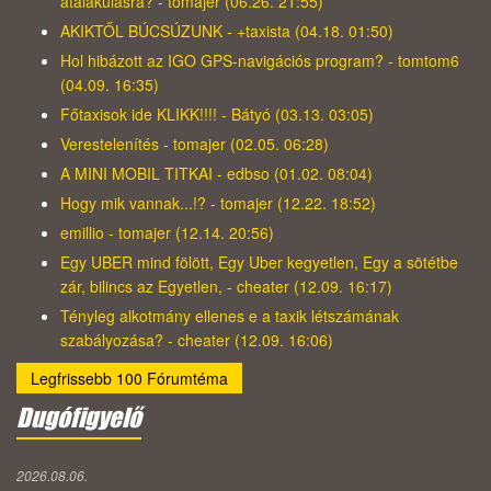
átalakulásra? - tomajer (06.26. 21:55)
AKIKTŐL BÚCSÚZUNK - +taxista (04.18. 01:50)
Hol hibázott az IGO GPS-navigációs program? - tomtom6
(04.09. 16:35)
Főtaxisok ide KLIKK!!!! - Bátyó (03.13. 03:05)
Verestelenítés - tomajer (02.05. 06:28)
A MINI MOBIL TITKAI - edbso (01.02. 08:04)
Hogy mik vannak...!? - tomajer (12.22. 18:52)
emillio - tomajer (12.14. 20:56)
Egy UBER mind fölött, Egy Uber kegyetlen, Egy a sötétbe
zár, bilincs az Egyetlen, - cheater (12.09. 16:17)
Tényleg alkotmány ellenes e a taxik létszámának
szabályozása? - cheater (12.09. 16:06)
Legfrissebb 100 Fórumtéma
Dugófigyelő
2026.08.06.