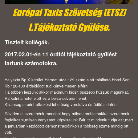
Európai Taxis Szövetség (ETSZ)
I.Tájékoztató Gyűlése.
Tisztelt kollégák.
2017.02.01-én 11 órától tájékoztató gyűlést
tartunk számotokra.
Helyszin Bp.X.kerület Harmat utca 129 szám alatt található Hotel Seni.
Kb 120-130 érdeklődöt tud kényelmesen elférni.
Ha többen leszünk akkor maximum kicsit összébb húzzuk magunkat.
Parkolni a hotel elott es a belső udvaron lehet.
Kivansag szerint etkezési lehetőség van.kávé és üditő szintén.
Röviden el szeretnénk mondani hogy milyen problemakkal szeretnenk
foglalkozni,milyen iranyzatot képviselunk.Bár itt mindenki tudja ezt,mert
a januarban kezdődött demonstracióinkon a többség szinte mindig ott
volt.