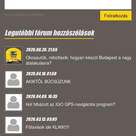
Email marketing
by NeoSoft
Legutóbbi fórum hozzászólások
2026.06.26. 21:55
Okosautók, robottaxik: hogyan készül Budapest a nagy
átalakulásra?
2026.04.18. 01:50
AKIKTŐL BÚCSÚZUNK
2026.04.09. 16:35
Hol hibázott az IGO GPS-navigációs program?
2026.03.13. 03:05
Főtaxisok ide KLIKK!!!!