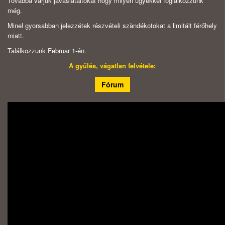
Továbbá várjuk javaslataitokat hogy milyen ügyekkel foglalkozzunk
még.
Minel gyorsabban jelezzétek részvételi szàndékotokat a limitált férőhely
miatt.
Találkozzunk Februar 1-én.
A gyűlés, vágatlan felvétele:
Fórum