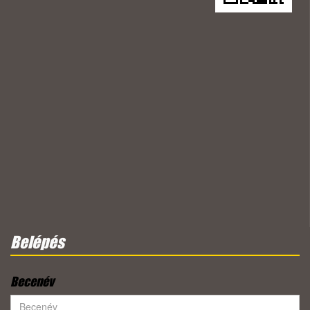
Belépés
Becenév