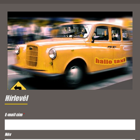
Hírlevél
E-mail cím
*
Név