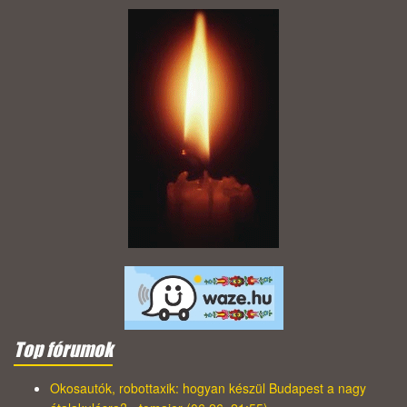
Top fórumok
Okosautók, robottaxik: hogyan készül Budapest a nagy