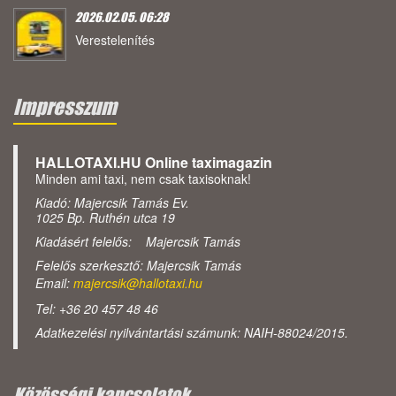
2026.02.05. 06:28
Verestelenítés
Impresszum
HALLOTAXI.HU Online taximagazin
Minden ami taxi, nem csak taxisoknak!
Kiadó: Majercsik Tamás Ev.
1025 Bp. Ruthén utca 19
Kiadásért felelős: Majercsik Tamás
Felelős szerkesztő: Majercsik Tamás
Email:
majercsik@hallotaxi.hu
Tel: +36 20 457 48 46
Adatkezelési nyilvántartási számunk: NAIH-88024/2015.
Közösségi kapcsolatok