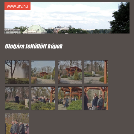
www.utv.hu
Utoljára feltöltött képek