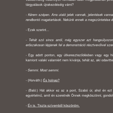
tárgyalások újrakezdéséig várni?
-
Kérem szépen. Arra utaló jelek vannak, jelentések vanna
rendbontó magatartások. Nekünk ennek a megszüntetése ér
- Ezek szerint...
-
Tehát szó sincs arról, még egyszer azt hangsúlyozo
erőszakosan lépje­nek fel a demonstráció résztvevőivel sz
- Egy adott ponton, egy útkereszteződésben vagy egy híd
kamiont valaki valamiért nem kívánja, tehát az, aki odavitte
-
Semmi. Most semmi.
- (Horváth:)
És holnap?
- (Baló:) Hát akkor ez az a pont, Szabó úr, ahol én ezt
egyértelmű, amit én szeretnék Önnek megköszönni, gondolo
-
Én is. Tiszta szívemből köszönöm.