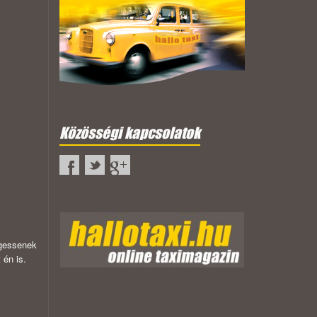
Közösségi kapcsolatok
lgessenek
 én is.