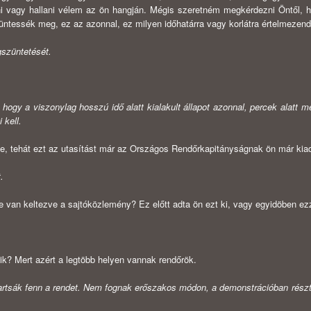
ni vagy hallani vélem az ön hangján. Mégis szeret­ném megkérdezni Öntől, 
ntessék meg, ez az azonnal, ez milyen időhatárra vagy korlátra értelmezen
gszüntetését.
ogy a vi­szonylag hosszú idő alatt kialakult állapot azonnal, percek alatt m
 kell.
dve, tehát ezt az utasítást már az Országos Rendőrkapitányságnak ön már kia
.
lre van keltezve a sajtóközlemény? Ez előtt adta ön ezt ki, vagy egyidöben ez
rik? Mert azért a legtöbb helyen vannak rendőrök.
tartsák fenn a rendet. Nem fognak erőszakos módon, a demonstrációban rész