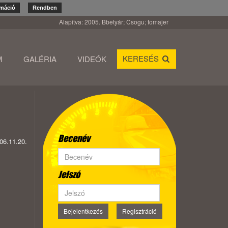
rmáció
Rendben
Alapítva: 2005. Bbetyár; Csogu; tomajer
KERESÉS
M
GALÉRIA
VIDEÓK
Becenév
06.11.20.
Jelszó
Bejelentkezés
Regisztráció