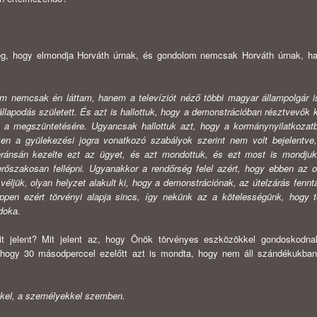
eg, hogy elmondja Horváth úrnak, és gondolom nemcsak Horváth úrnak, 
zem nemcsak én láttam, hanem a televíziót néző többi magyar állampolgár is
lapodás született. És azt is hal­lottuk, hogy a demonstrációban résztvevők k
snak a megszüntetésére. Ugyancsak hallottuk azt, hogy a kormánynyilatkozat
en a gyülekezési jogra vonatkozó szabályok szerint nem volt be­jelentv
leránsán kezelte ezt az ügyet, és azt mondottuk, és ezt most is mondju
őszakosan fellépni. Ugyan­akkor a rendőrség felel azért, hogy ebben az 
ljük, olyan helyzet alakult ki, hogy a de­monstrációnak, az útelzárás fennt
ppen ezért törvényi alapja sincs, így nekünk az a kötelessé­günk, hogy 
doka.
t jelent? Mit jelent az, hogy Önök törvényes eszközökkel gondoskodna
em, hogy 30 másodperccel ezelőtt azt is mondta, hogy nem áll szándékukba
el, a szemé­lyekkel szemben.