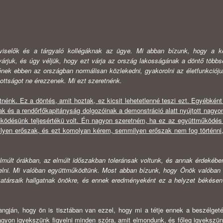
iselők és a tárgyaló kollégáknak az ügye. Mi abban bízunk, hogy a ké
 várjuk, és úgy véljük, hogy ezt várja az or­szág lakosságának a döntő többs
nek ebben az országban normálisan közlekedni, gyako­rolni az életfunkciójuk
zottságot ne érezzenek. Mi ezt szeretnénk.
etnénk. Ez a döntés, amit hoztak, ez kicsit lehetetlenné teszi ezt. Egyébként
k és a rendőrfőkapitányság dolgozóinak a demonstráció alatt nyújtott nagyo
űködésünk teljesértékü volt. Én nagyon szeretném, ha ez az együttműködés
lyen erőszak, és ezt komolyan kérem, semmilyen erőszak nem fog történni
lmúlt órákban, az elmúlt időszakban toleránsak voltunk, és annak érdekébe
iselni. Mi valóban együttműköd­tünk. Most abban bízunk, hogy Önök valóban 
katársaik hallgatnak önökre, és ennek eredmé­nyeként ez a helyzet békése
angján, hogy ön is tisztában van ezzel, hogy mi a tétje ennek a beszélget
agyon igyekszünk figyelni minden szóra, amit elmondunk, és főleg igyekszünk