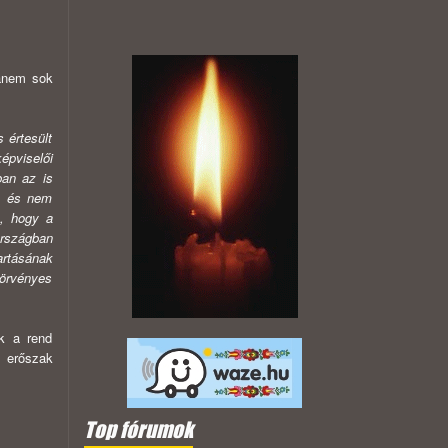
hanem sok
 értesült
épviselői
ban az is
e, és nem
k, hogy a
országban
artásának
törvényes
k a rend
n erőszak
Top fórumok