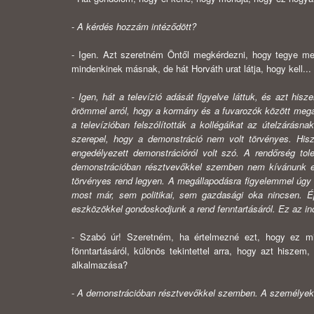
-
A kérdés hozzám intéződött?
- Igen. Azt szeretném Öntől megkérdezni, hogy tegye m
mindenkinek másnak, de hát Horváth urat látja, hogy kell...
-
Igen, hát a televízió adását figyelve láttuk, és azt his
örömmel ar­ról, hogy a kormány és a fuvarozók között megál
a televízióban felszólí­tották a kollégáikat az útelzárá
szerepel, hogy a demonstráció nem volt törvényes. Hisz
engedélyezett demonstrációról volt szó. A rendőrség to
demonst­rációban résztvevőkkel szemben nem kívánunk er
törvényes rend legyen. A megállapodásra figyelemmel úgy vé
most már, sem politikai, sem gazda­sági oka nincsen. É
eszközökkel gondoskodjunk a rend fenntartásáról. Ez az in
- Szabó úr! Szeretném, ha értelmezné ezt, hogy ez mi
fönntartásáról, különös tekintettel arra, hogy azt hisz
alkalmazása?
-
A demonstrációban résztvevőkkel szemben. A személyekk