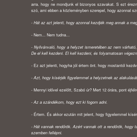
arra. hogy ne mondjunk el bizonyos szavakat. S ezt érez
szó, ami ebben a közleményben szerepel, hogy azonnal szü
-
Hát az azt jelenti, hogy azonnal kezdjék meg annak a me
- Nem... Nem tudna...
-
Nyilvánvaló, hogy a helyzet ismeretében az nem várható, h
De el kell kezdeni. El kell kezdeni, és folyamatosan végezni
- Ez azt jelenti, hogyha jól értem önt. hogy mostantól kez
-
Azt, hogy kísérjék figyelemmel a helyzetnek az alakulását
- Mennyi idővel ezelőtt, Szabó úr? Mert 12 órára, pont éjfé
-
Az a szándékom, hogy ezt ki fogom adni.
- Értem. És akkor ezután mit jelent, hogy figyelemmel kísé
-
Hát vannak rendőrök. Azért vannak ott a rendőrök, hogy 
szem­ben fellépni.