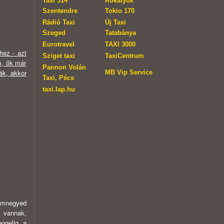
Taxi 314
Rókalyuk
Szentendre
Tokio 170
Rádió Taxi
Új Taxi
Szeged
Tatabánya
Eurotravel
TAXI 3000
hez - azt
Sziget taxi
TaxiCentrum
m, ők már
Pannon Volán
ák, akkor
MB Vip Service
Taxi, Pécs
taxi.lap.hu
romnegyed
n vannak,
ggelig, a