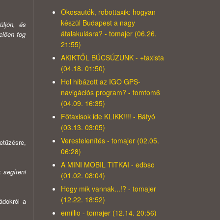
Okosautók, robottaxik: hogyan
készül Budapest a nagy
üljön, és
átalakulásra? - tomajer (06.26.
elően fog
21:55)
AKIKTŐL BÚCSÚZUNK - +taxista
(04.18. 01:50)
Hol hibázott az IGO GPS-
navigációs program? - tomtom6
(04.09. 16:35)
Főtaxisok ide KLIKK!!!! - Bátyó
(03.13. 03:05)
Verestelenítés - tomajer (02.05.
etűzésre,
06:28)
A MINI MOBIL TITKAI - edbso
 segíteni
(01.02. 08:04)
Hogy mik vannak...!? - tomajer
(12.22. 18:52)
ádokról a
emillio - tomajer (12.14. 20:56)