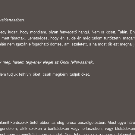
valósításában.
y kicsit, hogy mondjam, olyan fenyegető hangú. Nem is kicsit. Talán. Eh
, mert fáradtak. Lehetséges, hogy én is, de én még tudom türtőztetni maga
án nem igazán elfogadható döntés, ami született, s ha most ők ezt meghallj
nek meg, hanem tegyenek eleget az Önök felhívásának
.
Nem tudjuk felhívni őket, csak megkérni tudjuk őket.
lamit kérdezzek öntől ebben az elég furcsa beszélgetésben. Most ugye há
 gondolom, akik ezeken a barikádokon vagy torlaszokon, vagy blokádoko
nni vagy szunyókálni vagy elaludni. Nem lehetne ezzel az egész dologgal re