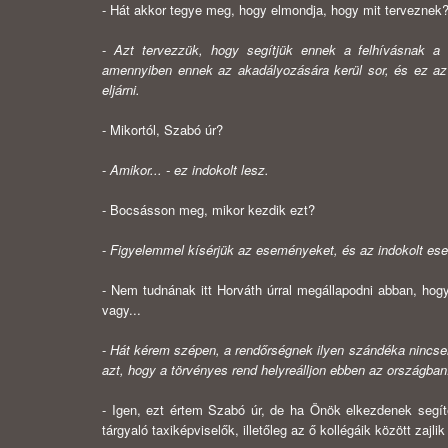
- Hát akkor tegye meg, hogy elmondja, hogy mit terveznek? It
-
Azt tervezzük, hogy segítjük ennek a felhívásnak a t
amennyiben ennek az akadályozására kerül sor, és ez az 
eljárni.
- Mikortól, Szabó úr?
-
Amikor... - ez indokolt lesz.
- Bocsásson meg, mikor kezdik ezt?
-
Figyelemmel kísérjük az eseményeket, és az indokolt eset
- Nem tudnának itt Horváth úrral megállapodni abban, ho
vagy...
-
Hát kérem szépen, a rendőrségnek ilyen szándéka nincsen.
azt, hogy a törvényes rend helyreálljon ebben az országb
- Igen, ezt értem Szabó úr, de ha Önök elkezdenek segíten
tárgyaló taxiképviselők, illetőleg az ő kollégáik között za