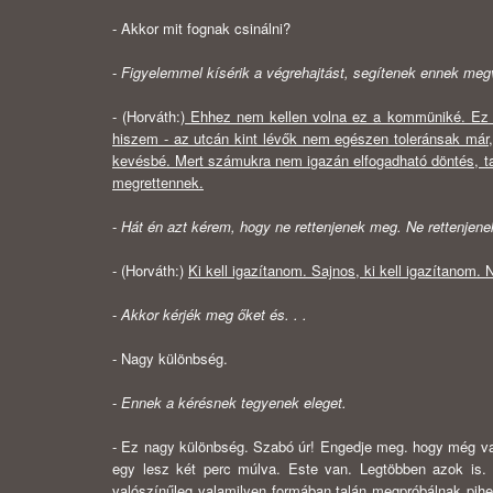
- Akkor mit fognak csinálni?
-
Figyelemmel kísérik a végrehajtást, segítenek ennek meg
- (Horváth:)
Ehhez nem kellen volna ez a kommüniké. Ez eg
hiszem - az utcán kint lévők nem egészen toleránsak már
kevésbé. Mert számukra nem igazán elfogadható döntés, tal
megrettennek.
-
Hát én azt kérem, hogy ne rettenjenek meg. Ne rettenje
- (Horváth:)
Ki kell igazítanom. Sajnos, ki kell igazítanom. 
-
Akkor kérjék meg őket és. . .
- Nagy különbség.
-
Ennek a kérésnek tegyenek eleget.
- Ez nagy különbség. Szabó úr! Engedje meg. hogy még va
egy lesz két perc múlva. Este van. Legtöbben azok is.
valószínűleg valamilyen formában talán megpróbálnak pihe