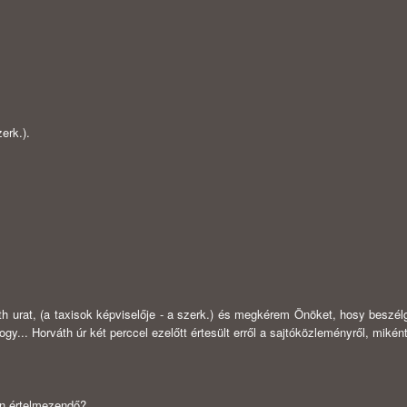
erk.).
 urat, (a taxi­sok képviselője - a szerk.) és megkérem Önöket, hosy beszé
... Horváth úr két perccel ezelőtt értesült erről a sajtóközleményről, miként
n értelme­zendő?