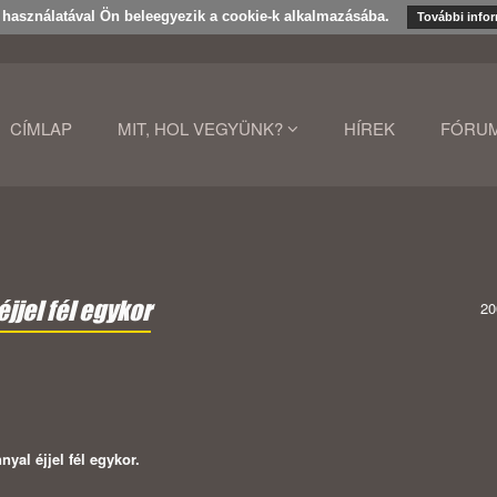
k használatával Ön beleegyezik a cookie-k alkalmazásába.
További info
CÍMLAP
MIT, HOL VEGYÜNK?
HÍREK
FÓRU
jjel fél egykor
20
al éjjel fél egykor.