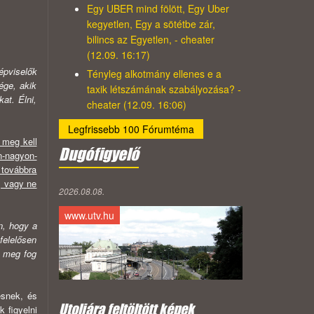
Egy UBER mind fölött, Egy Uber
kegyetlen, Egy a sötétbe zár,
bilincs az Egyetlen, - cheater
(12.09. 16:17)
pviselők
Tényleg alkotmány ellenes e a
ége, akik
taxik létszámának szabályozása? -
at. Élni,
cheater (12.09. 16:06)
Legfrissebb 100 Fórumtéma
 meg kell
Dugófigyelő
n-nagyon-
 továbbra
, vagy ne
2026.08.08.
www.utv.hu
n, hogy a
felelősen
n meg fog
ésnek, és
Utoljára feltöltött képek
 figyelni