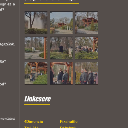
hogy ez a
dő?
egszűnik.
dta?
zel?
Linkcsere
tvevőkkel
4Dimenzió
Fixshuttle