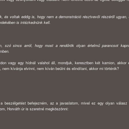
k, és voltak ed­dig is, hogy nem a demonstráció résztvevői részéről ugyan, 
dekében is intézkednünk kell.
m, szó sincs arról, hogy most a rendőrök olyan értelmű parancsot kapn
emben.
on vagy egy híd­nál valahol áll, mondjuk, keresztben két kamion, akkor 
, nem kívánja elvinni, nem kíván beülni és elindítani, akkor mi történik?
 a beszélgetést be­fejezném, az a javaslatom, mivel ez egy olyan válasz 
m, Horváth úr is szeretné meg­köszönni: