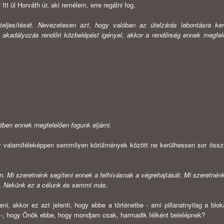
t ül Horváth úr, aki remélem, erre regálni fog.
eljesítését. Neveze­tesen azt, hogy valóban az útelzárás lebontásra ker
akadályozás rendőri közbelépést igényel, akkor a rendőrség ennek megfel
ben ennek megfelelően fogunk eljárni.
gy valami­féleképpen semmilyen körülmények között ne kerülhessen sor össz
 Mi szeret­nénk segíteni ennek a felhívásnak a végrehajtását. Mi szeretnénk
an. Nekünk ez a célunk és semmi más.
i, akkor ez azt jelenti, hogy ebbe a történetbe - ami pillanatnyilag a blok
jlik -, hogy Önök ebbe, hogy mondjam csak, harmadik félként belelépnek?