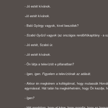
- Jó estét kívánok.
-Jó estét kívánok.
- Baló György vagyok, kivel beszélek?
-
Szabó Győző vagyok
(az országos rendőrfókapitány - a sz
- Jó estét, Szabó úr.
-
Jó estét kívánok.
- Ön látja a televíziót e pillanatban?
-
Igen, igen. Figyelem a televíziónak az adását.
- Akkor én megkérem a kollégáimat, hogy mutassák Horváth
egymás­sal. Hát talán ha megkérhetném, hogy Ön kezdje, hogy
-
Igen?
- Hát gondolom, hogy el kéne, hogy mondja, hogy ez hogya