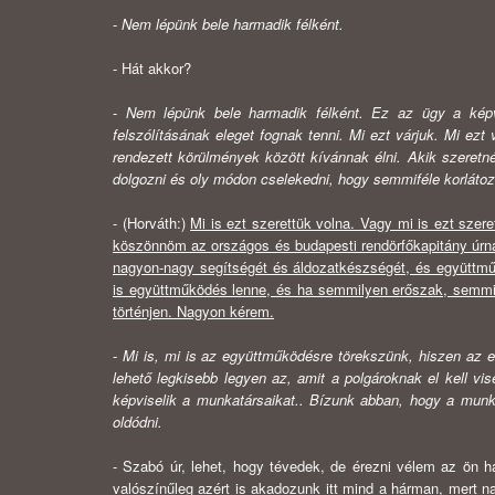
-
Nem lépünk bele harmadik félként.
- Hát akkor?
-
Nem lépünk bele harmadik félként. Ez az ügy a képv
felszólításának eleget fognak tenni. Mi ezt várjuk. Mi ezt
rendezett körülmények között kíván­nak élni. Akik szeretné
dolgozni és oly módon cselekedni, hogy semmi­féle korláto
- (Horváth:)
Mi is ezt szerettük volna. Vagy mi is ezt szer
köszön­nöm az országos és budapesti rendörfőkapitány úrna
nagyon-nagy segít­ségét és áldozatkészségét, és együttm
is együttműködés lenne, és ha sem­milyen erőszak, semmi
történjen. Nagyon kérem.
-
Mi is, mi is az együttműködésre törekszünk, hiszen az e
lehető leg­kisebb legyen az, amit a polgároknak el kell v
képviselik a munkatár­saikat.. Bízunk abban, hogy a mun
oldódni.
- Szabó úr, lehet, hogy tévedek, de érezni vélem az ön h
valószínűleg azért is akadozunk itt mind a hárman, mert n