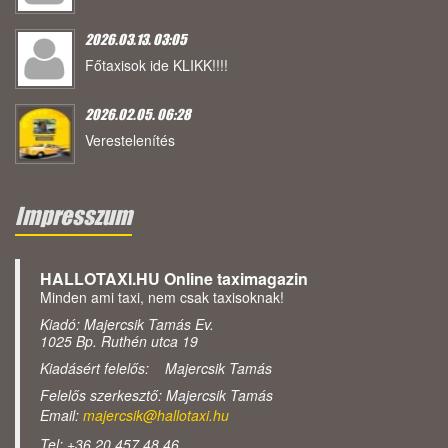
2026.03.13. 03:05
Főtaxisok ide KLIKK!!!!
2026.02.05. 06:28
Verestelenítés
Impresszum
HALLOTAXI.HU Online taximagazin
Minden ami taxi, nem csak taxisoknak!
Kiadó: Majercsik Tamás Ev.
1025 Bp. Ruthén utca 19
Kiadásért felelős: Majercsik Tamás
Felelős szerkesztő: Majercsik Tamás
Email:
majercsik@hallotaxi.hu
Tel: +36 20 457 48 46