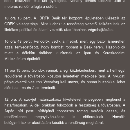
dont, miközben elüt két gyalogost. Néhány perces üldözés után a
motoros rendőr elfogja a sofőrt.
10 óra 15 perc. A. BRFK Deák téri központi épületében ülésezik az
ORFK válságstábja. Mint kiderül: a rendőrség vezetői felkészültek az
illetékes politikai és állami vezetők utasításainak végrehajtására.
10 óra 43 perc. Rendőrök védik a metrót, mert egy bátor ismeretlen
azzal fenyegetőzött, hogy bombát robbant a Deák téren. Hasonló ok
miatt a délelőtti órákban kiürítették az Ipari és Kereskedelmi
Minisztérium épületét.
11 óra 15 perc. Gondok vannak a légi közlekedésben, mert a Ferihegyi
re­pülőteret a fővárosból közúton lehetetlen megközelíteni. A Nyugati
pályaudvar­ról vasúton Vecsésig kell utazni, és onnan buszokkal lehet
elérni az l-es és 2-es terminált.
12 óra. A szovjet határszakasz kivételével lényegében megbénul a
határ­forgalom. A déli órákban fokozódik a feszültség a fővárosban. A
Árpád híd pesti hídfőjénél többezres tömeg verődik össze, és
rendőrellenes megnyilvánulások is előfordulnak. Horváth
belügyminiszter utasítására később a rendőrség meg­hátrál.