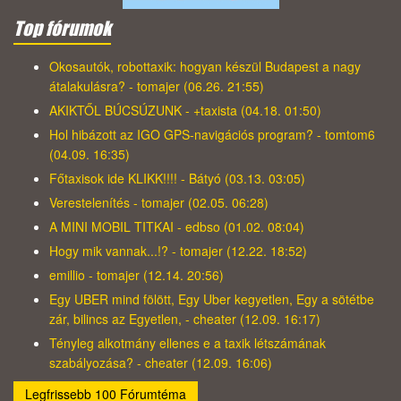
Top fórumok
Okosautók, robottaxik: hogyan készül Budapest a nagy
átalakulásra? - tomajer (06.26. 21:55)
AKIKTŐL BÚCSÚZUNK - +taxista (04.18. 01:50)
Hol hibázott az IGO GPS-navigációs program? - tomtom6
(04.09. 16:35)
Főtaxisok ide KLIKK!!!! - Bátyó (03.13. 03:05)
Verestelenítés - tomajer (02.05. 06:28)
A MINI MOBIL TITKAI - edbso (01.02. 08:04)
Hogy mik vannak...!? - tomajer (12.22. 18:52)
emillio - tomajer (12.14. 20:56)
Egy UBER mind fölött, Egy Uber kegyetlen, Egy a sötétbe
zár, bilincs az Egyetlen, - cheater (12.09. 16:17)
Tényleg alkotmány ellenes e a taxik létszámának
szabályozása? - cheater (12.09. 16:06)
Legfrissebb 100 Fórumtéma