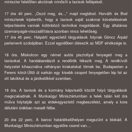
miniszter felelőtlen akciónak minősíti a taxisok fellépését.
17 óra 40 perc. „Oszd meg, és..," majd meglátod. Horváth és Bod
minisz­terek kijelentik, hogy a taxisok saját szakmai követelésének
teljesítésére vannak különböző technikai megoldások. Egy általános
üzemanyagár-visszaállításra azonban nincs lehetőség.
17 óra 45 perc. Hatpárti egyeztető tárgyalások folynak Göncz Árpád
par­lamenti szobájában. Ezzel egyidőben ülésezik az MDF elnöksége is.
18 óra. Miskolcon egy német autós pisztollyal fenyegeti meg a
taxisokat. A handabandázót a rendőrök fékezik meg. A rendkívüli
helyzetet kihasználva néhányan kirakatokat törnek be, Budapesten a
Ferenc körút-Úllői út sarkán egy kisebb csoport fenyegetően lép fel az
ott lakókkal és a járókelőkkel szemben.
18 óra. A taxisok és a kormány képviselői között folyó tárgyalások
meg­szakadnak. A Munkaügyi Minisztériumban a felek talán két óra
múlva folytatják azt az érdekegyeztető megbeszélést, amely a kora
délutáni órákban maradt félbe.
20 óra 22 perc. A barcsi határátkelőhelyen megszűnt a blokád. A
Munka­ügyi Minisztériumban egyelőre csend van....