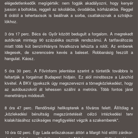
elégedetlenkedők megígérték: nem fogják akadályozni, hogy kenyér
jusson a boltokba, reggeli az iskolákba, óvodákba, kórházakba. Reggel
8 órától a tehertaxisok is beállnak a sorba, csatlakoznak a sztrájko-
lókhoz.
3 óra 17 perc. Bécs és Győr között bedugult a forgalom. A megrekedt
autóknak mintegy 90 százaléka osztrák rendszámú. A tarifaváltozás
miatt több kút benzinhiányra hivatkozva lehúzta a rolót. Az emberek
idegesek, de szeren­csére kevés a baleset. Robbanásig feszült a
hangulat. Káosz.
5 óra 30 perc. A Fővinform jelentése szerint a tüntetők továbbra is
feltart­ják a forgalmat Budapest hídjain. Ez alól mindössze a Lánchíd
kivétel. A BKV igyekszik úgy megszervezni a tömegközlekedést, hogy
az autóbuszokról át le­hessen szállni a metróra. Több fontos járat
menetiránya módosult.
8 óra 47 perc. Rendőrségi helikopterek a főváros felett. Állítólag a
„közle­kedési bénultság megszüntetését célzó intézkedési terv
kialakításához szükséges megfigyelést végzik a szakemberek".
10 óra 02 perc. Egy Lada erőszakosan áttöri a Margit híd előtti zárókor­