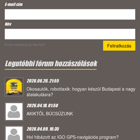
E-mail cím
*
Név
Email marketing
by NeoSoft
Legutóbbi fórum hozzászólások
2026.06.26. 21:55
Okosautók, robottaxik: hogyan készül Budapest a nagy
átalakulásra?
2026.04.18. 01:50
AKIKTŐL BÚCSÚZUNK
2026.04.09. 16:35
Hol hibázott az IGO GPS-navigációs program?