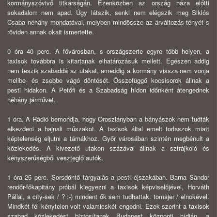
kormányszóvivő titkárságán. Ezenközben az ország háza előtti
sokadalom nem apad. Úgy látszik, senki nem elégszik meg Siklós
Csaba néhány mondatával, melyben mindössze az árváltozás tényét s
röviden annak okait ismertette.
0 óra 40 perc. A fővárosban, s országszerte egyre több helyen, a
taxisok továbbra is kitartanak elhatározásuk mellett. Egészen addig
nem teszik szabaddá az utakat, ameddig a kormány vissza nem vonja
mellbe- és zsebbe vágó dönté­sét. Összefüggő kocsisorok állnak a
pesti hidakon. A Petőfi és a Szabadság hí­don időnként átengednek
néhány járművet.
1 óra. A Rádió bemondja, hogy Oroszlányban a bányászok nem tudták
el­kezdeni a hajnali műszakot. A taxisok által emelt torlaszok miatt
képtelenség el­jutni a tárnákhoz. Győr városában szintén megbénult a
közlekedés. A kivezető utakon százával állnak a sztrájkoló és
kényszerűségből veszteglő autók.
1 óra 25 perc. Sorsdöntő tárgyalás a pesti éjszakában. Barna Sándor
ren­dőr-főkapitány próbál kiegyezni a taxisok képviselőjével, Horváth
Pállal, a city-sek / ? :-) mindent ők sem tudhattak. tomajer / elnökével.
Mindkét fél kénytelen volt valamicskét engedni. Ezek szerint a taxisok
szabad közlekedést biztosítanak Budapest központi hídján, a