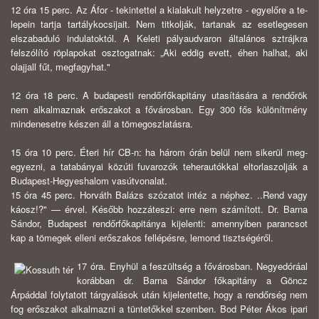
12 óra 15 perc. Az Áfor - tekintettel a kialakult helyzetre - egyelőre a te­
lepein tartja tartálykocsijait. Nem titkolják, tartanak az esetlegesen
elszabaduló indulatoktól. A Keleti pályaudvaron általános sztrájkra
felszólító röplapokat osztogatnak: „Aki eddig evett, éhen halhat, aki
olajjall fűt, megfagyhat."
12 óra 18 perc. A budapesti rendőrfőkapitány utasítására a rendőrök
nem alkalmaznak erőszakot a fővárosban. Egy 300 fős különítmény
mindenesetre ké­szen áll a tömegoszlatásra.
15 óra 10 perc. Éteri hír CB-n: ha három órán belül nem sikerül meg­
egyezni, a tatabányai közúti fuvarozók teherautókkal eltorlaszolják a
Budapest-Hegyeshalom vasútvonalat.
15 óra 45 perc. Horváth Balázs szózatot intéz a néphez. ..Rend vagy
ká­osz!?" — érvel. Később hozzáteszi: erre nem számított. Dr. Barna
Sándor, Buda­pest rendőrfőkapitánya kijelenti: amennyiben parancsot
kap a tömegek elleni erőszakos fellépésre, lemond tisztségéről.
17 óra. Enyhül a feszültség a fővárosban. Negyedóráal
korábban dr. Bar­na Sándor főkapitány a Göncz
Árpáddal folytatott tárgyalások után kijelentette, hogy a rendőrség nem
fog erőszakot alkalmazni a tüntetőkkel szemben. Bod Pé­ter Ákos ipari