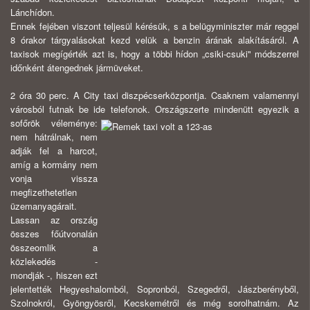
Lánchídon.
Ennek fejében viszont teljesül kérésük, s a belügyminiszter már reggel
8 órakor tárgyalásokat kezd velük a benzin árának alakításáról. A
taxisok megígérték azt is, hogy a többi hídon „csiki-csuki" módszerrel
időnként átengednek jármüve­ket.
2 óra 30 perc. A City taxi diszpécserközpontja. Csaknem valamennyi
vá­rosból futnak be ide telefonok. Országszerte mindenütt egyezik a
sofőrök véle­ménye:
nem hátrálnak, nem
adják fel a harcot,
amíg a kormány nem
vonja vissza
megfizethetetlen
üzemanyagárait.
Lassan az ország
összes főútvonalán
összeomlik a
közlekedés -
mondják -, hiszen ezt
jelentették Hegyeshalomból, Sopronból, Szegedről, Jászberényből,
Szolnokról, Gyöngyösről, Kecskemétről és még sorolhatnám. Az