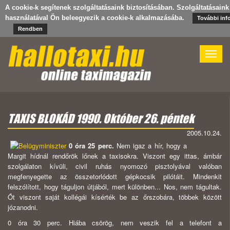
A cookie-k segítenek szolgáltatásaink biztosításában. Szolgáltatásaink
használatával Ön beleegyezik a cookie-k alkalmazásába.
További inf
Rendben
Toggle
naviga
TAXIS BLOKÁD 1990. Október 26. péntek
2005.10.24.
0 óra 25 perc.
Nem igaz a hír, hogy a
Margit hídnál rendőrök lőnek a taxi­sokra. Viszont egy ittas, ámbár
szolgálaton kívüli, civil ruhás nyomozó piszto­lyával valóban
megfenyegette az összetorlódott gépkocsik pilótáit. Mindenkit
felszólított, hogy táguljon útjából, mert különben... Nos, nem tágultak.
Őt vi­szont saját kollégái kísérték be az őrszobára, többek között
józanodni.
0 óra 30 perc. Hiába csörög, nem veszik fel a telefont a