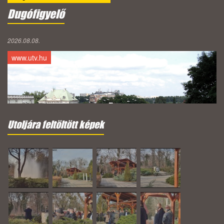
Dugófigyelő
2026.08.08.
www.utv.hu
Utoljára feltöltött képek