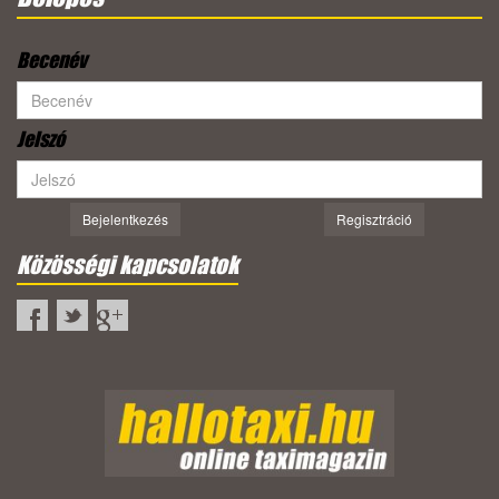
Becenév
Jelszó
Bejelentkezés
Regisztráció
Közösségi kapcsolatok