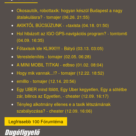
Okosautók, robottaxik: hogyan készül Budapest a nagy
átalakulásra? - tomajer (06.26. 21:55)
AKIKTŐL BÚCSÚZUNK - +taxista (04.18. 01:50)
Hol hibázott az IGO GPS-navigációs program? - tomtom6
(04.09. 16:35)
Főtaxisok ide KLIKK!!!! - Bátyó (03.13. 03:05)
Verestelenítés - tomajer (02.05. 06:28)
A MINI MOBIL TITKAI - edbso (01.02. 08:04)
Hogy mik vannak...!? - tomajer (12.22. 18:52)
emillio - tomajer (12.14. 20:56)
Egy UBER mind fölött, Egy Uber kegyetlen, Egy a sötétbe
zár, bilincs az Egyetlen, - cheater (12.09. 16:17)
Tényleg alkotmány ellenes e a taxik létszámának
szabályozása? - cheater (12.09. 16:06)
Legfrissebb 100 Fórumtéma
Dugófigyelő