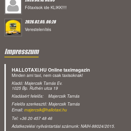
Főtaxisok ide KLIKK!!!!
2026.02.05. 06:28
Verestelenítés
Impresszum
HALLOTAXI.HU Online taximagazin
Minden ami taxi, nem csak taxisoknak!
Kiadó: Majercsik Tamás Ev.
1025 Bp. Ruthén utca 19
Kiadásért felelős: Majercsik Tamás
Felelős szerkesztő: Majercsik Tamás
Email:
majercsik@hallotaxi.hu
Tel: +36 20 457 48 46
Adatkezelési nyilvántartási számunk: NAIH-88024/2015.