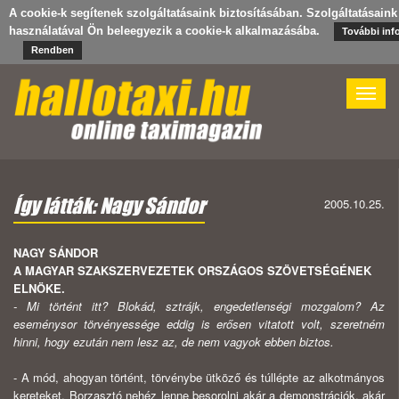
A cookie-k segítenek szolgáltatásaink biztosításában. Szolgáltatásaink
használatával Ön beleegyezik a cookie-k alkalmazásába.
További inf
Rendben
Toggle
naviga
Így látták: Nagy Sándor
2005.10.25.
NAGY SÁNDOR
A MAGYAR SZAKSZERVEZETEK ORSZÁGOS SZÖVETSÉGÉNEK
ELNÖKE.
- Mi történt itt? Blokád, sztrájk, engedetlenségi mozgalom? Az
esemény­sor törvényessége eddig is erősen vitatott volt, szeretném
hinni, hogy ezután nem lesz az, de nem vagyok ebben biztos.
- A mód, ahogyan történt, törvénybe ütköző és túllépte az alkotmányos
ke­reteket. Borzasztó nehéz lenne besorolni akár a demonstrációk, akár