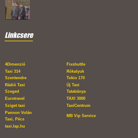
Linkcsere
4Dimenzió
Fixshuttle
Taxi 314
Rókalyuk
Szentendre
Tokio 170
Rádió Taxi
Új Taxi
Szeged
Tatabánya
Eurotravel
TAXI 3000
Sziget taxi
TaxiCentrum
Pannon Volán
MB Vip Service
Taxi, Pécs
taxi.lap.hu