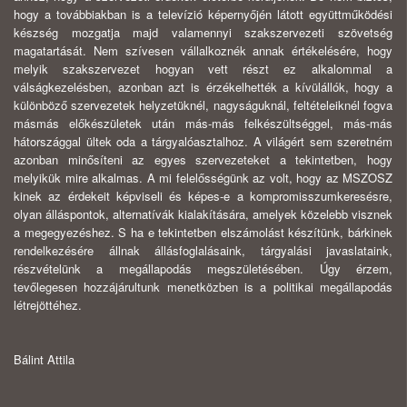
hogy a to­vábbiakban is a televízió képernyőjén látott együttműködési
készség mozgatja majd valamennyi szakszervezeti szövetség
magatartását. Nem szívesen vállal­koznék annak értékelésére, hogy
melyik szakszervezet hogyan vett részt ez alka­lommal a
válságkezelésben, azonban azt is érzékelhették a kívülállók, hogy a
különböző szervezetek helyzetüknél, nagyságuknál, feltételeiknél fogva
más­más előkészületek után más-más felkészültséggel, más-más
hátországgal ültek oda a tárgyalóasztalhoz. A világért sem szeretném
azonban minősíteni az egyes szervezeteket a tekintetben, hogy
melyikük mire alkalmas. A mi felelősségünk az volt, hogy az MSZOSZ
kinek az érdekeit képviseli és képes-e a kompro­misszumkeresésre,
olyan álláspontok, alternatívák kialakítására, amelyek köze­lebb visznek
a megegyezéshez. S ha e tekintetben elszámolást készítünk, bárki­nek
rendelkezésére állnak állásfoglalásaink, tárgyalási javaslataink,
részvételünk a megállapodás megszületésében. Úgy érzem,
tevőlegesen hozzájárultunk me­netközben is a politikai megállapodás
létrejöttéhez.
Bálint Attila