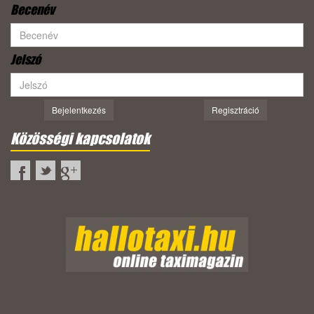
Becenév
Jelszó
Bejelentkezés
Regisztráció
Közösségi kapcsolatok