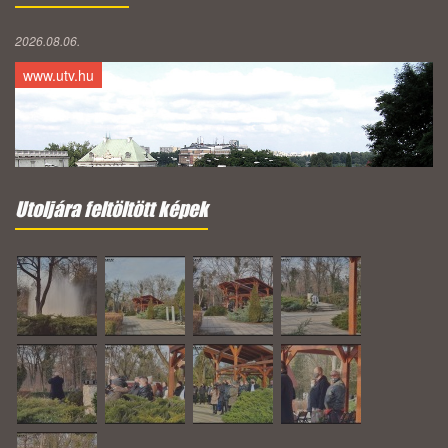
2026.08.06.
www.utv.hu
Utoljára feltöltött képek