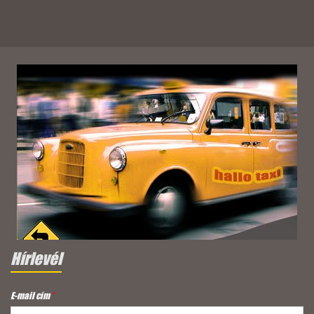
Hírlevél
E-mail cím
*