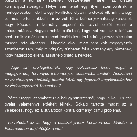
kormányozhatóságát. Helye van tehát egy ilyen szempontnak a
mérlegelésében, de ha egy konfliktus olyan méreteket ölt, mint ahogy
ez most :ortént, akkor már az veti föl a kormányozhatóság kérdését,
hogy képes-e a kor­mány engedni és ezzel elejét venni a
katasztrófának. Nagyon nehéz eldönteni, iiogy hol van az a kritikus
pont, amikor már nem szabad tovább feszíteni a húrt, persze piac után
minden kofa okosabb... Hasonló okok miatt nem volt meg­egyezés
szombaton sem, még mindig úgy tűnhetett föl a kormány egy részének,
hogy határozott ellenállással feloldható a helyzet.
- Vagy azt mérlegelhették, hogy célszerűbb lenne magát a
megegyezést, törvényes intézményes csatornába terelni? Visszatérni
az alkotmányon kívüliség keretei közül egy jogszerű megállapodáshoz
az Érdekegyeztető Tanácsban?
- Péntek reggel szóbahoztuk a belügyminiszternél, hogy le kell ülni tár­
gyalni valamennyi érdekelt félnek. Sokáig tartotta magát az a
vélekedés, hogy ez a „fuvarozók kontra kormány" című probléma.
- Felvetődött az is, hogy a politikai pártok konszenzusa döntsön, a
Parlamentben folytatódjék a vita!