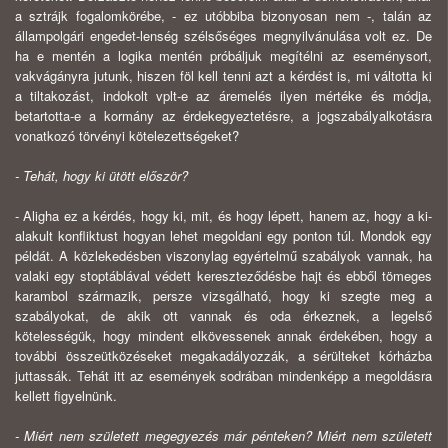
a sztrájk fo­galomkörébe, - ez utóbbiba bizonyosan nem -, talán az
állampolgári engedet-lenség szélsőséges megnyilvánulása volt ez. De
ha e mentén a logika mentén próbáljuk megítélni az eseménysort,
vakvágányra jutunk, hiszen föl kell tenni azt a kérdést is, mi váltotta ki
a tiltakozást, indokolt vplt-e az áremelés ilyen mértéke és módja,
betartotta-e a kormány az érdekegyeztetésre, a jogszabály­alkotásra
vonatkozó törvényi kötelezettségeket?
- Tehát, hogy ki ütött először?
- Aligha ez a kérdés, hogy ki, mit, és hogy lépett, hanem az, hogy a ki­
alakult konfliktust hogyan lehet megoldani egy ponton túl. Mondok egy
példát. A közlekedésben viszonylag egyértelmű szabályok vannak, ha
valaki egy stop­táblával védett kereszteződésbe hajt és ebből tömeges
karambol származik, per­sze vizsgálható, hogy ki szegte meg a
szabályokat, de akik ott vannak és oda érkeznek, a legelső
kötelességük, hogy mindent elkövessenek annak érdekében, hogy a
további összeütközéseket megakadályozzák, a sérülteket kórházba
juttas­sák. Tehát itt az események sodrában mindenképp a megoldásra
kellett figyel­nünk.
- Miért nem született megegyezés már pénteken? Miért nem született