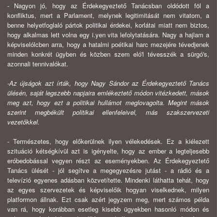
- Nagyon jó, hogy az Érdekegyeztető Tanácsban oldódott föl a
konfliktus, mert a Parlament, melynek legitimitását nem vitatom, a
benne helyetfoglaló pártok politikai érdekei, korlátai miatt nem biztos,
hogy alkalmas lett volna egy i.yen vita lefolytatására. Nagy a hajlam a
képviselólcben arra, hogy a hatalmi po­étikai harc mezejére tévedjenek
minden konkrét ügyben és közben szem eló'l tévesszék a sürgó's,
azonnali tennivalókat.
-Az újságok azt írták, hogy Nagy Sándor az Érdekegyeztető Tanács
ülésén, saját legszebb napjaira emlékeztető módon vitézkedett, mások
meg azt, hogy ezt a politikai hullámot meglovagolta. Megint mások
szerint megbékült politikai ellenfeleivel, más szakszervezeti
vezetőkkel.
- Természetes, hogy előkerülnek ilyen vélekedések. Ez a kiélezett
szituáció kétségkívül azt is igényelte, hogy az ember a legteljesebb
eróbedobással vegyen részt az eseményekben. Az Érdekegyeztető
Tanács ülését - jól segítve a megegyezésre jutást - a rádió és a
televízió egyenes adásban közvetítette. Min­denki láthatta tehát, hogy
az egyes szervezetek és képviselőik hogyan viselked­nek, milyen
platformon állnak. Ezt csak azért jegyzem meg, mert számos példa
van rá, hogy korábban esetleg kisebb ügyekben hasonló módon és