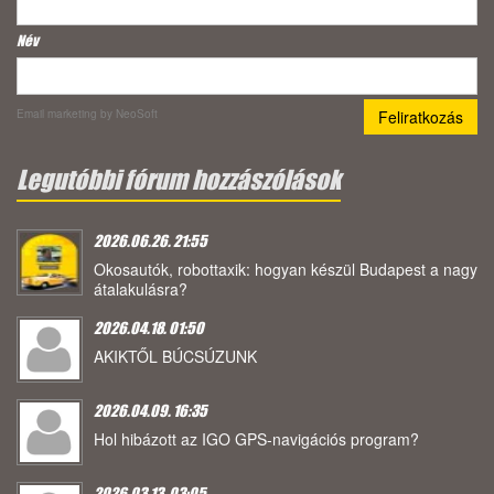
Név
Email marketing
by NeoSoft
Legutóbbi fórum hozzászólások
2026.06.26. 21:55
Okosautók, robottaxik: hogyan készül Budapest a nagy
átalakulásra?
2026.04.18. 01:50
AKIKTŐL BÚCSÚZUNK
2026.04.09. 16:35
Hol hibázott az IGO GPS-navigációs program?
2026.03.13. 03:05