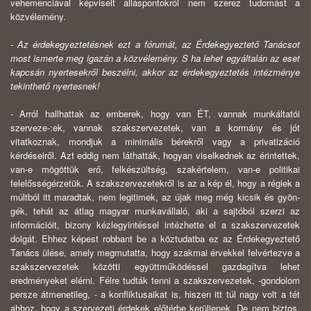
vehemenciával képviselt álláspontokról nem szerez tudomást a
közvélemény.
- Az érdekegyeztetésnek ezt a fórumát, az Érdekegyeztető Tanácsot
most ismerte meg igazán a közvélemény. S ha lehet egyáltalán az eset
kapcsán nyerte­sekről beszélni, akkor az érdekegyeztetés intézménye
tekinthető nyertesnek!
- Arról hallhattak az emberek, hogy van ÉT, vannak munkáltatói
szerveze-:ek, vannak szakszervezetek, van a kormány és jót
vitatkoznak, mondjuk a mi­nimális bérekről vagy a privatizáció
kérdéseiről. Azt eddig nem láthatták, ho­gyan viselkednek az érintettek,
van-e mögöttük erő, felkészültség, szakértelem, van-e politikai
felelősségérzetük. A szakszervezetekről is az a kép él, hogy a régiek a
múltból itt maradtak, nem legitimek, az újak meg még kicsik és gyön­
gék, tehát az átlag magyar munkavállaló, aki a sajtóból szerzi az
információit, bizony kézlegyintéssel intézhette el a szakszervezetek
dolgát. Ehhez képest rob­bant be a köztudatba ez az Érdekegyeztető
Tanács ülése, amely megmutatta, hogy szakmai érvekkel felvértezve a
szakszervezetek közötti együttműködéssel gazdagítva lehet
eredményeket elérni. Félre tudták tenni a szakszervezetek, -gondolom
persze átmenetileg, - a konfliktusaikat is, hiszen itt túl nagy volt a tét
ahhoz, hogy a szervezeti érdekek előtérbe kerüljenek. De nem biztos,