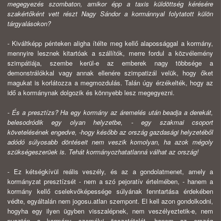
meg­egyezés szombaton, amikor épp a taxis küldöttség kérésére
szakértőként vett részt Nagy Sándor a kormánnyal folytatott külön
tárgyalásokon?
- Kiváltképp pénteken aligha ítélte meg kellő alapossággal a kormány,
mennyire lesznek kitartóak a szállítók, merre fordul a közvélemény
szimpátiája, szembe kerül-e az emberek nagy többsége a
demonstrálókkal vagy annak elle­nére szimpatizál velük, hogy őket
magukat is korlátozza a megmozdulás. Talán úgy érzékelték, hogy az
idő a kormánynak dolgozik és könnyebb lesz meg­egyezni.
- És a presztízs? Ha egy kormány az áremelés után beadja a derekát,
bele­sodródik egy olyan helyzetbe, - egy szakmai csoport
követelésének engedve, -hogy később az ország gazdasági helyzetéből
adódó súlyosabb döntéseit nem ve­szik komolyan, ha azok mégoly
szükségeszerüek is. Tehát kormányozhatatlanná válhat az ország!
- Ez kétségkívül reális veszély, és az a gondolatmenet, amely a
kormány­zat presztízsét - nem a szó pejoratív értelmében, - hanem a
kormány kellő cse­lekvőképessége súlyának fenntartása érdekében
védte, egyáltalán nem jogosu.atlan szempont. El kell azon gondolkodni,
hogyha egy ilyen ügyben vissza­lépnek, nem veszélyeztetik-e, nem
pusztán a kormány személyi összetételét, ha­nem az ország