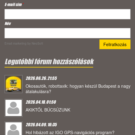
E-mail cím
*
Név
Email marketing
by NeoSoft
Legutóbbi fórum hozzászólások
2026.06.26. 21:55
Okosautók, robottaxik: hogyan készül Budapest a nagy
átalakulásra?
2026.04.18. 01:50
AKIKTŐL BÚCSÚZUNK
2026.04.09. 16:35
Hol hibázott az IGO GPS-navigációs program?