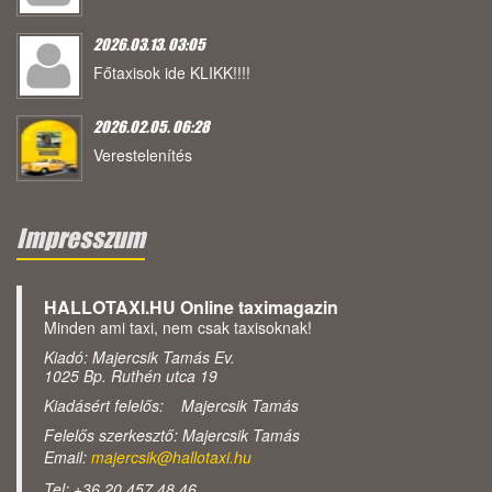
2026.03.13. 03:05
Főtaxisok ide KLIKK!!!!
2026.02.05. 06:28
Verestelenítés
Impresszum
HALLOTAXI.HU Online taximagazin
Minden ami taxi, nem csak taxisoknak!
Kiadó: Majercsik Tamás Ev.
1025 Bp. Ruthén utca 19
Kiadásért felelős: Majercsik Tamás
Felelős szerkesztő: Majercsik Tamás
Email:
majercsik@hallotaxi.hu
Tel: +36 20 457 48 46