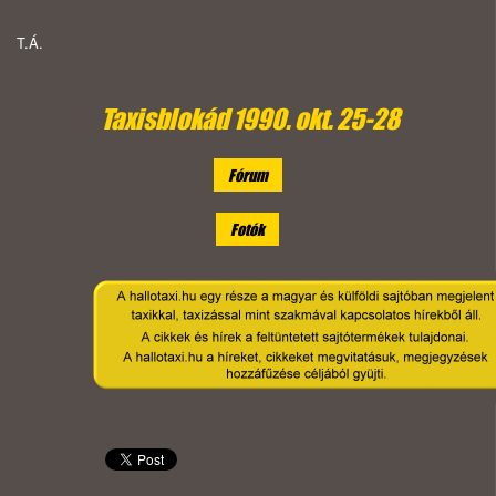
T.Á.
Taxisblokád 1990. okt. 25-28
Fórum
Fotók