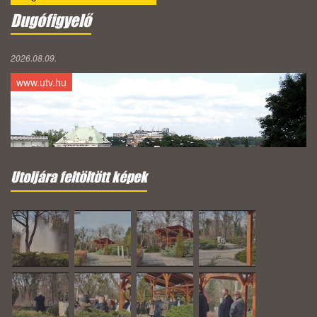
Dugófigyelő
2026.08.09.
www.utv.hu
Utoljára feltöltött képek