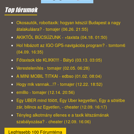
Top fórumok
Okosautók, robottaxik: hogyan készül Budapest a nagy
átalakulásra? - tomajer (06.26. 21:55)
AKIKTŐL BÚCSÚZUNK - +taxista (04.18. 01:50)
Hol hibázott az IGO GPS-navigációs program? - tomtom6
(04.09. 16:35)
Főtaxisok ide KLIKK!!!! - Bátyó (03.13. 03:05)
Verestelenítés - tomajer (02.05. 06:28)
A MINI MOBIL TITKAI - edbso (01.02. 08:04)
Hogy mik vannak...!? - tomajer (12.22. 18:52)
emillio - tomajer (12.14. 20:56)
Egy UBER mind fölött, Egy Uber kegyetlen, Egy a sötétbe
zár, bilincs az Egyetlen, - cheater (12.09. 16:17)
Tényleg alkotmány ellenes e a taxik létszámának
szabályozása? - cheater (12.09. 16:06)
Legfrissebb 100 Fórumtéma