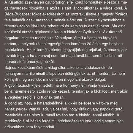
A Kisalföld székhelyén csütörtökön éjfél körül tömörültek először a ma­
gánfuvarosok blokádba, s azóta is zárt láncot alkotnak a város körül. A
Bécs-Budapest főközlekedési úton az osztrák, illetve a magyar főváros
felé haladók csak araszolva tudnak előrejutni. A személytaxisokhoz a
tehertaxisokon kívül sok teherautó és kamion is csatlakozott. Ma este
körülbelül ötszáz gépkocsi al­kotja a blokádot Győr körül. Az átmenő
forgalom teljesen megbénult. Van olyan jármű a hosszan kígyózó
sorban, amelynek utasai egyvégtében immáron 20 órá­ja egy helyben
rostokolnak. Ezek természetesen begyújtják motorjaikat, üzem­anyaguk
tovább fogy, s ha a konvoj nem tud majd továbbra sem beindulni, ott
maradnak üzemanyag nélkül.
Sajnos kocsikban ülők a hideg ellen alkohollal védekeznek. Jó
néhányan már illuminált állapotban dülöngélnek az út mentén. Ez nem
könnyíti meg a ren­det mindenáron megőrizni akarók dolgát.
A győri taxisok kijelentették: ha a kormány nem vonja vissza a
benzinár­emelésről szóló rendelkezést, fenntartják a blokádot, mert akár
a végtelenségig is ki tudnak tartani.
A gond az, hogy a határátkelőknél a ki- és belépésre várókra még
nehéz percek várnak, sőt, valószínű, hogy órákig vagy napokig tartó
rostokolás lesz ré­szük, minél tovább tart a blokád, annál inkább. A
rendőrség a rá háruló forgalmi intézkedéseken kívül eddig semmilyen
erőszakhoz nem folyamodott.