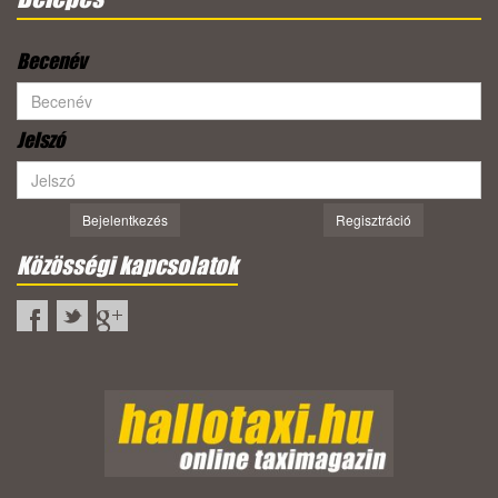
Becenév
Jelszó
Bejelentkezés
Regisztráció
Közösségi kapcsolatok