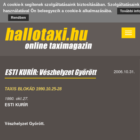
A cookie-k segítenek szolgáltatásaink biztosításában. Szolgáltatásaink
használatával Ön beleegyezik a cookie-k alkalmazásába.
További inf
Rendben
Toggle
naviga
ESTI KURÍR: Vészhelyzet Győrött
2006.10.31.
TAXIS BLOKÁD 1990.10.25-28
1990. okt.27.
ESTI KURÍR
Vészhelyzet Győrött.