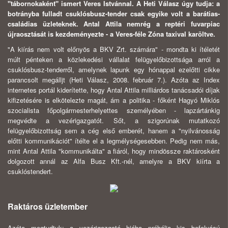
"tábornokaként" ismert Veres Istvánnal. A Heti Válasz úgy tudja: a
botrányba fulladt csuklósbusz-tender csak egyike volt a barátias-
családias üzleteknek. Antal Attila nemrég a reptéri fuvarpiac
újraosztását is kezdeményezte - a Veres-féle Zóna taxival karöltve.
"A kiírás nem volt előnyös a BKV Zrt. számára" - mondta ki ítéletét
múlt pénteken a közlekedési vállalat felügyelőbizottsága arról a
csuklósbusz-tenderről, amelynek lapunk egy hónappal ezelőtti cikke
parancsolt megálljt (Heti Válasz, 2008. február 7.). Azóta az Index
internetes portál kiderítette, hogy Antal Attila milliárdos tanácsadói díjak
kifizetésére is elkötelezte magát, ám a politika - főként Hagyó Miklós
szocialista főpolgármesterhelyettes személyében - lapzártánkig
megvédte a vezérigazgatót. Sőt, a szigorúnak mutatkozó
felügyelőbizottság sem a cég első emberét, hanem a "nyilvánosság
előtti kommunikációt" ítélte el a legmélységesebben. Pedig nem más,
mint Antal Attila "kommunikálta" a fiáról, hogy mindössze raktárosként
dolgozott annál az Alfa Busz Kft.-nél, amelyre a BKV kiírta a
csuklóstendert.
Raktáros üzletember
Azóta megtudtuk: a vezérigazgató hiába próbálja kis befolyású