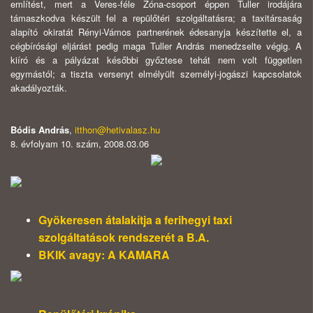
említést, mert a Veres-féle Zóna-csoport éppen Tuller irodájára
támaszkodva készült fel a repülőtéri szolgáltatásra; a taxitársaság
alapító okiratát Rényi-Vámos partnerének édesanyja készítette el, a
cégbírósági eljárást pedig maga Tuller András menedzselte végig. A
kiíró és a pályázat későbbi győztese tehát nem volt független
egymástól; a tiszta versenyt elmélyült személyi-jogászi kapcsolatok
akadályozták.
Bódis András
,
itthon@hetivalasz.hu
8. évfolyam 10. szám, 2008.03.06
Gyökeresen átalakítja a ferihegyi taxi
szolgáltatások rendszerét a B.A.
BKIK avagy: A KAMARA