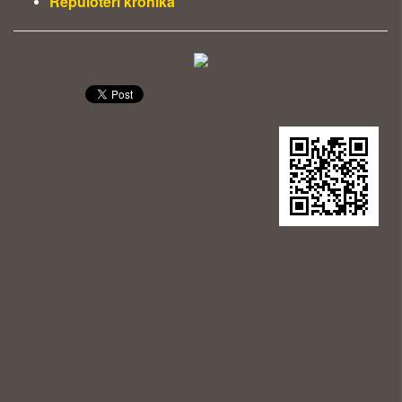
Repülőtéri krónika