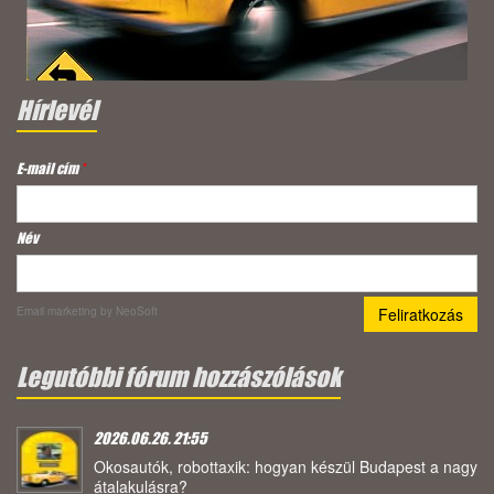
Hírlevél
E-mail cím
*
Név
Email marketing
by NeoSoft
Legutóbbi fórum hozzászólások
2026.06.26. 21:55
Okosautók, robottaxik: hogyan készül Budapest a nagy
átalakulásra?