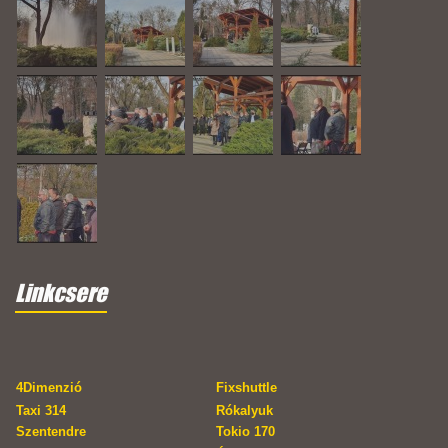
Linkcsere
4Dimenzió
Fixshuttle
Taxi 314
Rókalyuk
Szentendre
Tokio 170