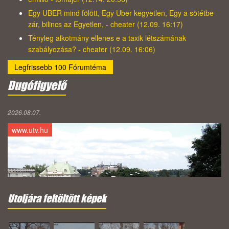
Egy UBER mind fölött, Egy Uber kegyetlen, Egy a sötétbe
zár, bilincs az Egyetlen, - cheater (12.09. 16:17)
Tényleg alkotmány ellenes e a taxik létszámának
szabályozása? - cheater (12.09. 16:06)
Legfrissebb 100 Fórumtéma
Dugófigyelő
2026.08.07.
www.utv.hu
Utoljára feltöltött képek