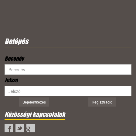
Belépés
Becenév
Jelszó
Bejelentkezés
Regisztráció
Közösségi kapcsolatok