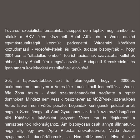
Fővárosi szocialista forrásainkat cseppet sem leptük meg, amikor az
általuk a BKV élére kiszemelt Antal Attila és a Veres család
egymásrautaltságát kezdtük pedzegetni. Városházi körökben
köztudomású - videofelvételek és tanúk tucatjai bizonyítják -, hogy
2004-ben a "citadellás ember" Tourist taxisainak szavazatai kellettek
ahhoz, hogy Antalt újra megválasszák a Budapesti Kereskedelmi és
Iparkamara közlekedési osztályának elnökévé.
Sőt, a tájékozottabbak azt is felemlegetik, hogy a 2006-os
taxistenderen - amelyen a Veres-féle Tourist taxit lecserélték a Veres-
féle Zóna taxira - Antal szaktanácsadóként segítette a reptér
döntnökeit. Mindezt nem veszik rossznéven az MSZP-sek; szemükben
Veres István nem vörös posztó. Legendák keringenek például arról,
hogy a Szemlőhegy úti Apró-Gyurcsány lak felső szomszédságában
álló Kádár-villa lakójaként jegyzett Veres ma is "lejáratos" a
miniszterelnök rokonságához. Ám bizonyosan csak annyit állíthatunk,
hogy alig egy éve Apró Piroska unokatestvére, Vajda József
nyugalmazott dandártábornok, a Nemzetbiztonsági Hivatal volt