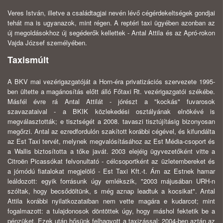
Veres István, illetve a családtagjai nevén lévő cégérdekeltségek gondjai
tehát ma is ugyanazok, mint régen. A reptéri taxi ügyében azonban az
új megoldásokhoz új segéderők kellettek - Antal Attila és az Apró-rokon
Vajda József személyében.
Taxismúlt
A BKV mai vezérigazgatóját a Horn-éra privatizációs szervezete 1995-
ben ültette a magánosítás előtt álló Főtaxi Rt. vezérigazgatói székébe.
Másfél évre rá Antal Attilát - jórészt a "kockás" fuvarosok
szavazataival - a BKIK közlekedési osztályának elnökévé is
megválasztották; e tisztségét a 2008. tavaszi tisztújításig bizonyosan
megőrzi. Antal az ezredfordulón szakított korábbi cégével, és kifundálta
az Est Taxi tervét, melynek megvalósításához az Est Média-csoport és
a Wallis biztosította a tőke javát. 2003 elejéig ügyvezetőként vitte a
Citroën Picassókat felvonultató - célcsoportként az üzletembereket és
a jómódú fiatalokat megjelölő - Est Taxi Kft.-t. Ám az Estnek hamar
leáldozott: egyik forrásunk úgy emlékszik, "2003 májusában URH-n
szóltak, hogy becsődöltünk, s még aznap leadtuk a kocsikat". Antal
Attila korábbi nyilatkozataiban nem vette magára e kudarcot; mint
fogalmazott: a tulajdonosok döntöttek úgy, hogy máshol fektetik be a
pénzüket. Ezek után hősünk felhagyott a taxizással; 2004-ben aztán az