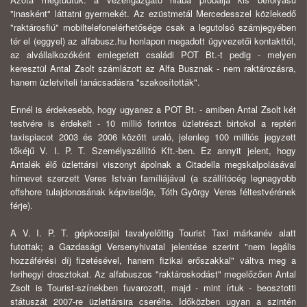
"inasként" láttatni gyermekét. Az ezüstmetál Mercedesszel közlekedő
"raktárosfiú" mobiltelefonelérhetősége csak a legutolsó számjegyében
tér el (eggyel) az alfabusz.hu honlapon megadott ügyvezetői kontakttól,
az alvállalkozóként emlegetett családi POT Bt.-t pedig - melyen
keresztül Antal Zsolt számlázott az Alfa Busznak - nem raktározásra,
hanem üzletviteli tanácsadásra "szakosították".
Ennél is érdekesebb, hogy ugyanez a POT Bt. - amiben Antal Zsolt két
testvére is érdekelt - 10 millió forintos üzletrészt birtokol a reptéri
taxispiacot 2003 és 2006 között uraló, jelenleg 100 milliós jegyzett
tőkéjű V. I. P. T. Személyszállító Kft.-ben. Ez annyit jelent, hogy
Antalék élő üzlettársi viszonyt ápolnak a Citadella megskalpolásával
hírnevet szerzett Veres István famíliájával (a szállítócég legnagyobb
offshore tulajdonosának képviselője, Tóth György Veres féltestvérének
férje).
A V. I. P. T. gépkocsijai tavalyelőttig Tourist Taxi márkanév alatt
futottak; a Gazdasági Versenyhivatal jelentése szerint "nem legális
hozzáférési díj fizetésével, hanem fizikai erőszakkal" váltva meg a
ferihegyi drosztokat. Az alfabuszos "raktároskodást" megelőzően Antal
Zsolt is Tourist-színekben fuvarozott, majd - mint írtuk - beosztotti
státuszát 2007-re üzlettársira cserélte. Időközben ugyan a szintén