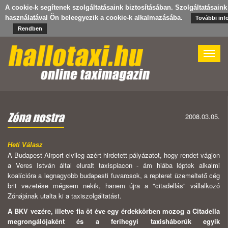
A cookie-k segítenek szolgáltatásaink biztosításában. Szolgáltatásaink
használatával Ön beleegyezik a cookie-k alkalmazásába.
További inf
Rendben
Toggle
naviga
Zóna nostra
2008.03.05.
Heti Válasz
A Budapest Airport elvileg azért hirdetett pályázatot, hogy rendet vágjon
a Veres István által eluralt taxispiacon - ám hiába léptek alkalmi
koalícióra a legnagyobb budapesti fuvarosok, a repteret üzemeltető cég
brit vezetése mégsem nekik, hanem újra a "citadellás" vállalkozó
Zónájának utalta ki a taxiszolgáltatást.
A
BKV vezére, illetve fia öt éve egy érdekkörben mozog a Citadella
megrongálójaként és a ferihegyi taxisháborúk egyik