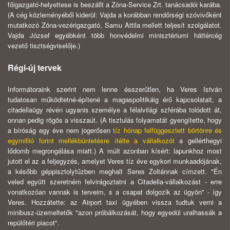
főigazgató-helyettese is beszállt a Zóna-Service Zrt. tanácsadói karába.
(A cég közleményéből kiderül: Vajda a korábban rendőrségi szóvivőként
mutatkozó Zóna-vezérigazgató, Samu Attila mellett teljesít szolgálatot.
Vajda József egyébként több honvédelmi minisztériumi háttércég
vezető tisztségviselője.)
Régi-új tervek
Informátoraink szerint nem lenne ésszerűtlen, ha Veres István
tudatosan működtetné-építené a magaspolitikáig érő kapcsolatait, a
citadellaügy révén ugyanis személye a félalvilági szférába tolódott át,
onnan pedig rögös a visszaút. (A tisztulás folyamatát gyengítette, hogy
a bíróság egy éve nem jogerősen
tíz hónap felfüggesztett börtönre és
egymillió forint mellékbüntetésre ítélte a vállalkozót
a gellérthegyi
lődomb megrongálása miatt.) A múlt azonban kísért: lapunkhoz most
jutott el az a feljegyzés, amelyet Veres tíz éve egykori munkaadójának,
a később géppisztolytűzben meghalt Seres Zoltánnak címzett. "Én
veled együtt szeretném felvirágoztatni a Citadella-vállalkozást - erre
vonatkozóan vannak is terveim, s a csapat dolgozik az ügyön" - így
Veres. Hozzátette: az Airport taxi ügyében vissza tudtuk verni a
minibusz-üzemeltetők "azon próbálkozását, hogy egyedül uralhassák a
repülőtéri piacot".