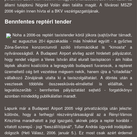
állami tulajdonú Nógrád Volán élén találta magát. A fővárosi MSZP
2006 végén innen hívta el a BKV vezérigazgatójának.
Bennfentes reptéri tender
Noha a 2006-os reptéri taxistender körül jókora (sajtó)vihar támadt,
az augusztus 20-i égszakadás - más hírekkel együtt - a győztes
Zóna-Service konzorciumról szóló információkat is "kimosta" a
nyilvánosságból. A Budapest Airport elvileg azért hirdetett pályázatot,
hogy rendet vágjon a Veres István által eluralt taxispiacon - ám hiába
léptek alkalmi koalícióra a legnagyobb budapesti fuvarosok, a repteret
üzemeltető cég brit vezetése mégsem nekik, hanem újra a "citadellás"
vállalkozó Zónájának utalta ki a taxiszolgáltatást. A döntés után a
vesztesek többféle összeesküvés-elmélettel is előálltak, a
legvalószerűbb - bennfentes pályáztatást sejtető - forgatókönyv
azonban mindeddig publikálatlan maradt.
Lapunk már a Budapest Airport 2005 végi privatizációja után jelezte:
különös, hogy a ferihegyi részvénytársaságnál az a Rényi-Vámos
Krisztina maradhatott a jogi igazgató, akinek párja a reptér korábbi -
vitatott szerepű - jogi "beszállítójánál", Tuller András ügyvédi irodájában
dolgozik (Heti Válasz, 2006. január 5.). Ez most csak azért érdemel