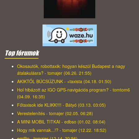
Top fórumok
Okosautók, robottaxik: hogyan készül Budapest a nagy
átalakulásra? - tomajer (06.26. 21:55)
AKIKTŐL BÚCSÚZUNK - +taxista (04.18. 01:50)
Hol hibázott az IGO GPS-navigációs program? - tomtom6
(04.09. 16:35)
Főtaxisok ide KLIKK!!!! - Bátyó (03.13. 03:05)
Verestelenítés - tomajer (02.05. 06:28)
A MINI MOBIL TITKAI - edbso (01.02. 08:04)
Hogy mik vannak...!? - tomajer (12.22. 18:52)
emillio - tomajer (12.14. 20:56)