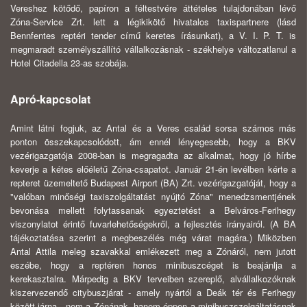
Vereshez kötődő, papíron a féltestvére áttételes tulajdonában lévő
Zóna-Service Zrt. lett a légikikötő hivatalos taxispartnere (lásd
Bennfentes reptéri tender című keretes írásunkat), a V. I. P. T. is
megmaradt személyszállító vállalkozásnak - székhelye változatlanul a
Hotel Citadella 23-as szobája.
Apró-kapcsolat
Amint látni fogjuk, az Antal és a Veres család sorsa számos más
ponton összekapcsolódott, ám ennél lényegesebb, hogy a BKV
vezérigazgatója 2008-ban is megragadta az alkalmat, hogy jó hírbe
keverje a kétes előéletű Zóna-csapatot. Január 21-én levélben kérte a
repteret üzemeltető Budapest Airport (BA) Zrt. vezérigazgatóját, hogy a
"valóban minőségi taxiszolgáltatást nyújtó Zóna" menedzsmentjének
bevonása mellett folytassanak egyeztetést a Belváros-Ferihegy
viszonylatot érintő fuvarlehetőségekről, a fejlesztés irányairól. (A BA
tájékoztatása szerint a megbeszélés még várat magára.) Miközben
Antal Attila meleg szavakkal emlékezett meg a Zónáról, nem jutott
eszébe, hogy a reptéren honos minibuszcéget is beajánlja a
kerekasztalra. Márpedig a BKV terveiben szereplő, alvállalkozóknak
kiszervezendő citybuszjárat - amely nyártól a Deák tér és Ferihegy
között járna - nem a Zónának, hanem éppen a minibuszszolgáltatásnak