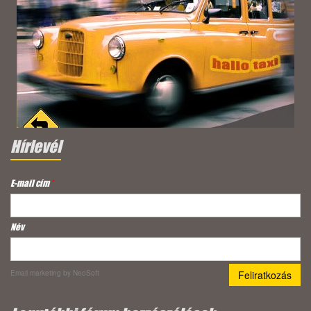
Hírlevél
E-mail cím
*
Név
Email marketing
by NeoSoft