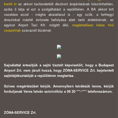
került ki
az akkori taxitenderből diszkont árajánlatának köszönhetően,
azóta ő látja el ezt a szolgáltatást a repülőtéren. A BA akkori brit
vezetése ezzel - mégha akaratlanul is - egy szűk, a ferihegyi
drosztokat másfél évtizede befolyása alatt tartó érdekkörnek, az
egykori Airport Taxi Kft. mögött álló,
meglehetősen kétes hírű
csoportnak
szavazott bizalmat.
Sajnálattal értesítjük a sajtó tisztelt képviselőit, hogy a Budapest
Airport Zrt. nem járult hozzá, hogy ZÓNA-SERVICE Zrt. bejelentett
sajtótájékoztatóját a repülőtéren megtartsa.
Szíves megértésüket kérjük. Amennyiben kérdésük lenne, kérjük
forduljanak Veres István szóvivőhöz a 06 20 ***-**** telefonszámon.
ZÓNA-SERVICE Zrt.