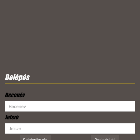
Belépés
Becenév
Jelszó
Bejelentkezés
Regisztráció