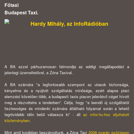
Főtaxi
Budapest Taxi.
Hardy Mihály, az InfoRádióban
A BA ezzel párhuzamosan felmondja az eddigi megállapodást a
jelenlegi üzemeltetővel, a Zóna Taxival.
A BA számára "a legfontosabb szempont az utasok biztonsága,
kényelme és a nyújtott szolgáltatás minősége, ezért alapos piaci
elemzést követően több, a budapesti taxis piacon jelenlévő céget hívott
meg a részvételre a tenderben". Célja, hogy "a leendő új szolgáltatót
tisztességes és mindenki számára átlátható folyamat során a lehető
legrövidebb időn belül válassza ki” - áll
az mfor.hu-hoz eljuttatott
közleményben
.
Mint arról korábban beszámoltunk, a Zóna Taxi
2006 nyarán győztesen