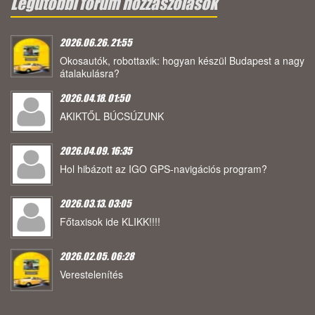
Legutóbbi fórum hozzászólások
2026.06.26. 21:55
Okosautók, robottaxik: hogyan készül Budapest a nagy
átalakulásra?
2026.04.18. 01:50
AKIKTŐL BÚCSÚZUNK
2026.04.09. 16:35
Hol hibázott az IGO GPS-navigációs program?
2026.03.13. 03:05
Főtaxisok ide KLIKK!!!!
2026.02.05. 06:28
Verestelenítés