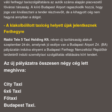
váló ferihegyi taxiszolgáltatásra az autók száma alapján piacvezető
fővárosi társaság. A kiíró Budapest Airport ragaszkodik hozzá, hogy
joga van kiválasztani a tender résztvevőit, de a kihagyott cég nem
hagyná annyiban a dolgot.
- A kiakolbólított taxicég helyett újak jelentkeznek
Ferihegyre
Rádió Tele 5 Taxi Holding Kft.
néven új taxitársaság alakult
szeptember 24-én, amelynek jó esélye van a Budapest Airport Zrt. (BA)
pályázatán indulva elnyerni a Budapest Ferihegy Nemzetközi Repülőtér
területéről induló személytaxi szolgáltatás ellátására kiírt tendert.
Az új pályázatra összesen négy cég lett
meghívva:
City Taxi
6x6 Taxi
Főtaxi
Budapest Taxi.