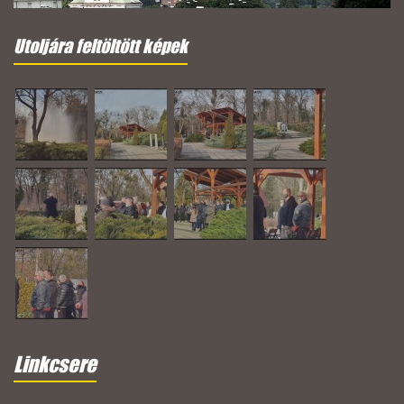
Utoljára feltöltött képek
Linkcsere