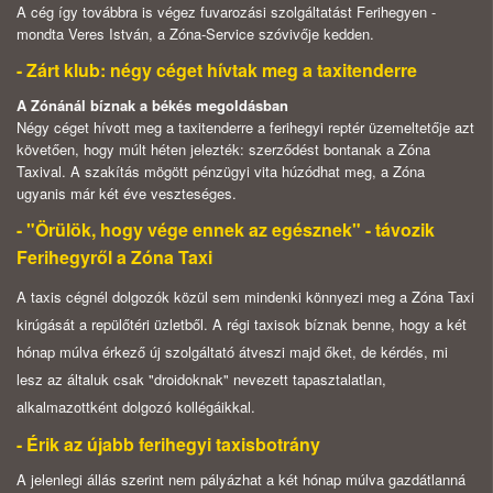
A cég így továbbra is végez fuvarozási szolgáltatást Ferihegyen -
mondta Veres István, a Zóna-Service szóvivője kedden.
- Zárt klub: négy céget hívtak meg a taxitenderre
A Zónánál bíznak a békés megoldásban
Négy céget hívott meg a taxitenderre a ferihegyi reptér üzemeltetője azt
követően, hogy múlt héten jelezték: szerződést bontanak a Zóna
Taxival. A szakítás mögött pénzügyi vita húzódhat meg, a Zóna
ugyanis már két éve veszteséges.
- "Örülök, hogy vége ennek az egésznek" - távozik
Ferihegyről a Zóna Taxi
A taxis cégnél dolgozók közül sem mindenki könnyezi meg a Zóna Taxi
kirúgását a repülőtéri üzletből. A régi taxisok bíznak benne, hogy a két
hónap múlva érkező új szolgáltató átveszi majd őket, de kérdés, mi
lesz az általuk csak "droidoknak" nevezett tapasztalatlan,
alkalmazottként dolgozó kollégáikkal.
- Érik az újabb ferihegyi taxisbotrány
A jelenlegi állás szerint nem pályázhat a két hónap múlva gazdátlanná