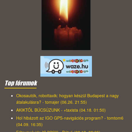
Top fórumok
Okosautók, robottaxik: hogyan készül Budapest a nagy
átalakulásra? - tomajer (06.26. 21:55)
AKIKTŐL BÚCSÚZUNK - +taxista (04.18. 01:50)
Hol hibázott az IGO GPS-navigációs program? - tomtom6
(04.09. 16:35)