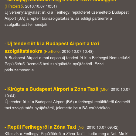
(
Hírszerző
, 2010.10.07 10:51)
Új versenytárgyalást írt ki a Ferihegyi repülőteret üzemeltető Budapest
Airport (BA) a reptéri taxiszolgáltatásra, az eddigi partnerrel a
szolgáltatást felmondják.
- Új tendert írt ki a Budapest Airport a taxi
szolgáltatásokra
(
Portfólió
, 2010.10.07 10:48)
A Budapest Airport a mai napon új tendert írt ki a Ferihegyi Nemzetközi
Repülőtérről üzemelő taxi szolgáltatás nyújtásáról. Ezzel
párhuzamosan a
- Kirúgta a Budapest Airport a Zóna Taxit
(
Mfor
, 2010.10.07
10:04)
Új tendert írt ki a Budapest Airport (BA) a ferihegyi repülőtérről üzemelő
taxi szolgáltatás nyújtásáról, jelentette be a BA csütörtökön.
- Repül Ferihegyről a Zóna Taxi
(
Nol
,
2010.10.07 09:42)
Kiteszik a Ferihegyi Repülőtérről a Zóna Taxit - tudta meg a Nol. Ma ki