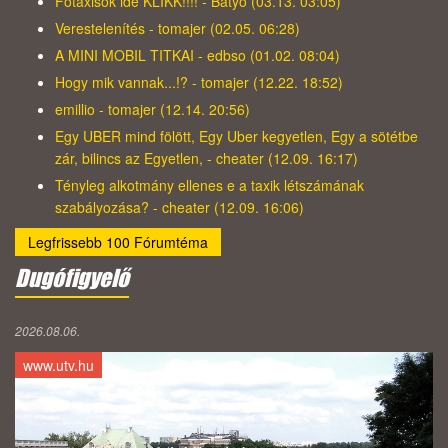
Főtaxisok ide KLIKK!!!! - Bátyó (03.13. 03:05)
Verestelenítés - tomajer (02.05. 06:28)
A MINI MOBIL TITKAI - edbso (01.02. 08:04)
Hogy mik vannak...!? - tomajer (12.22. 18:52)
emillio - tomajer (12.14. 20:56)
Egy UBER mind fölött, Egy Uber kegyetlen, Egy a sötétbe
zár, bilincs az Egyetlen, - cheater (12.09. 16:17)
Tényleg alkotmány ellenes e a taxik létszámának
szabályozása? - cheater (12.09. 16:06)
Legfrissebb 100 Fórumtéma
Dugófigyelő
2026.08.06.
www.utv.hu