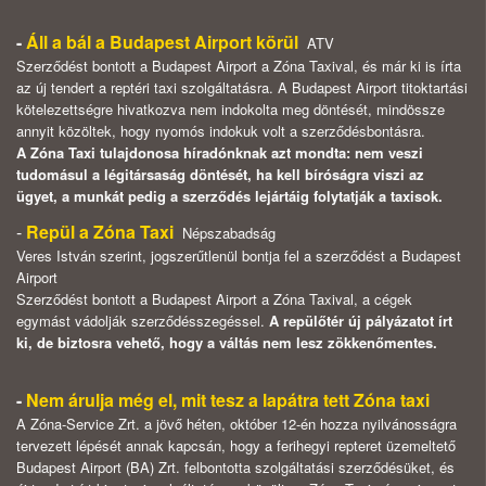
-
Áll a bál a Budapest Airport körül
ATV
Szerződést bontott a Budapest Airport a Zóna Taxival, és már ki is írta
az új tendert a reptéri taxi szolgáltatásra. A Budapest Airport titoktartási
kötelezettségre hivatkozva nem indokolta meg döntését, mindössze
annyit közöltek, hogy nyomós indokuk volt a szerződésbontásra.
A Zóna Taxi tulajdonosa híradónknak azt mondta: nem veszi
tudomásul a légitársaság döntését, ha kell bíróságra viszi az
ügyet, a munkát pedig a szerződés lejártáig folytatják a taxisok.
-
Repül a Zóna Taxi
Népszabadság
Veres István szerint, jogszerűtlenül bontja fel a szerződést a Budapest
Airport
Szerződést bontott a Budapest Airport a Zóna Taxival, a cégek
egymást vádolják szerződésszegéssel.
A repülőtér új pályázatot írt
ki, de biztosra vehető, hogy a váltás nem lesz zökkenőmentes.
-
Nem árulja még el, mit tesz a lapátra tett Zóna taxi
A Zóna-Service Zrt. a jövő héten, október 12-én hozza nyilvánosságra
tervezett lépését annak kapcsán, hogy a ferihegyi repteret üzemeltető
Budapest Airport (BA) Zrt. felbontotta szolgáltatási szerződésüket, és