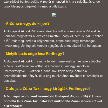
szerződést bontott velük. A reptér új tendert ír ki a szolgáltatásra, de
csak bizonyos cégeket hív meg a pályázatra.
- A Zóna megy, de ki jön?
A Budapest Airport Zrt. szerződést bontott a Zóna-Service Zrt.-vel. A
Zónások megnézték a levelet és rájöttek, hogy ez nem is igaz. Közben
a BA már megkezdte a pályáztatást, amire csak négy társaságot
hívtak meg. Jól fognak keresni a jogászok a következő két hónapban.
- Melyik taxis cégé lesz Ferihegy?
A Budapest Airport kiírta azt a tendert, amelynek a nyertese a jövőben
a Zóna Taxit felváltva köthet szerződést a Ferihegyi repülőtér
üzemeltetőjével. Eközben a Zóna Taxi képviselője cáfolta a
szerződésbontás tényét, és a cég munkatársai továbbra is szállítják az
utasokat.
- Cáfolja a Zóna Taxi, hogy kirúgták Ferihegyről
A ferihegyi repülőteret üzemeltető Budapest Airport (BA) Zrt. nem
bontotta fel a Zóna Taxi hálózatot működtető Zóna-Service Zrt.-vel
a szerződést.