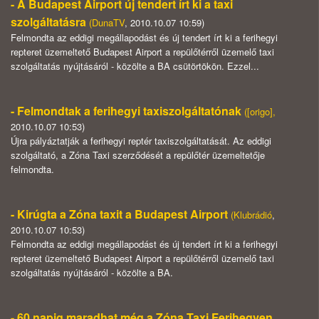
- A Budapest Airport új tendert írt ki a taxi
szolgáltatásra
(
DunaTV
, 2010.10.07 10:59)
Felmondta az eddigi megállapodást és új tendert írt ki a ferihegyi
repteret üzemeltető Budapest Airport a repülőtérről üzemelő taxi
szolgáltatás nyújtásáról - közölte a BA csütörtökön. Ezzel...
- Felmondtak a ferihegyi taxiszolgáltatónak
(
[origo]
,
2010.10.07 10:53)
Újra pályáztatják a ferihegyi reptér taxiszolgáltatását. Az eddigi
szolgáltató, a Zóna Taxi szerződését a repülőtér üzemeltetője
felmondta.
- Kirúgta a Zóna taxit a Budapest Airport
(
Klubrádió
,
2010.10.07 10:53)
Felmondta az eddigi megállapodást és új tendert írt ki a ferihegyi
repteret üzemeltető Budapest Airport a repülőtérről üzemelő taxi
szolgáltatás nyújtásáról - közölte a BA.
- 60 napig maradhat még a Zóna Taxi Ferihegyen