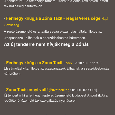
új tendert írt ki a taxiszolgáltatásra - közölte a Zóna Taxi néven ismert
taxiközösség csütörtökön.
-
Ferihegy kirúgja a Zóna Taxit - reagál Veres cége
Napi
Gazdaság
A reptérüzemeltető és a taxitársaság elszámolási vitája, illetve az
utaspanaszok állhatnak a szerződésbontás hátterében.
Az új tenderre nem hívják meg a Zónát.
- Ferihegy kirúgja a Zóna Taxit
(
Index
, 2010.10.07 11:15)
Elszámolási vita, illetve az utaspanaszok állhatnak a szerződésbontás
hátterében.
- Zóna Taxi: ennyi volt!
(
Privátbankár
,
2010.10.07 11:01)
Új tendert ír ki a ferihegyi repteret üzemeltető Budapest Airport (BA) a
repülőtérről üzemelő taxiszolgáltatás nyújtásáról