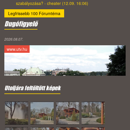
szabályozása? - cheater (12.09. 16:06)
Legfrissebb 100 Fórumtéma
Dugófigyelő
2026.08.07.
www.utv.hu
Utoljára feltöltött képek