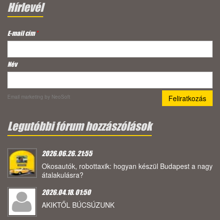
Hírlevél
E-mail cím
*
Név
Email marketing
by NeoSoft
Legutóbbi fórum hozzászólások
2026.06.26. 21:55
Okosautók, robottaxik: hogyan készül Budapest a nagy
átalakulásra?
2026.04.18. 01:50
AKIKTŐL BÚCSÚZUNK