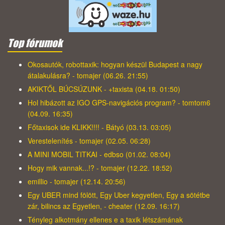
Top fórumok
Okosautók, robottaxik: hogyan készül Budapest a nagy
átalakulásra? - tomajer (06.26. 21:55)
AKIKTŐL BÚCSÚZUNK - +taxista (04.18. 01:50)
Hol hibázott az IGO GPS-navigációs program? - tomtom6
(04.09. 16:35)
Főtaxisok ide KLIKK!!!! - Bátyó (03.13. 03:05)
Verestelenítés - tomajer (02.05. 06:28)
A MINI MOBIL TITKAI - edbso (01.02. 08:04)
Hogy mik vannak...!? - tomajer (12.22. 18:52)
emillio - tomajer (12.14. 20:56)
Egy UBER mind fölött, Egy Uber kegyetlen, Egy a sötétbe
zár, bilincs az Egyetlen, - cheater (12.09. 16:17)
Tényleg alkotmány ellenes e a taxik létszámának