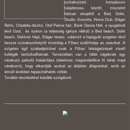
szórakoztató komplexum
tulajdonosa között, miszerint
február elsejétől a Bed, Dokk,
Studio, Koronita, Home Club, Sláger
Retro, Citadella diszkó, Olof Palme ház, Bank Dance Hall, a nyugatinál
lévő Cool, és nyáron (a teljesség igénye nélkül) a Bed beach, Dokk
beach, Dokkoló Hajó, Sláger terasz, valamint a hajógyári szigeten lévő
összes szórakozóhelyről kizárólag a Főtaxi szállíthatja az utasokat. A
szigeten égő szabadjelzővel csak a Főtaxi felségjelzéseit viselő
kollégák tartózkodhatnak. Tervezetben van a többi cégeknek egy
várakozó parkoló kialakítása (telefonos megrendelőkre itt lehet majd
várakozni), hogy elkerüljék azokat az áldatlan állapotokat, amik az
elmúlt években tapasztalhatók voltak.
További részletekkel később szolgálunk.