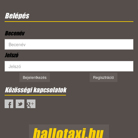
Belépés
Becenév
Jelszó
Bejelentkezés
Regisztráció
Közösségi kapcsolatok