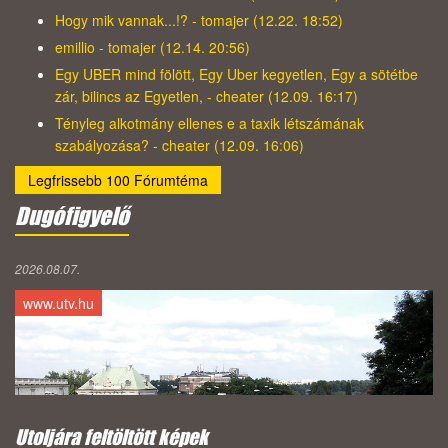
Hogy mik vannak...!? - tomajer (12.22. 18:52)
emillio - tomajer (12.14. 20:56)
Egy UBER mind fölött, Egy Uber kegyetlen, Egy a sötétbe
zár, bilincs az Egyetlen, - cheater (12.09. 16:17)
Tényleg alkotmány ellenes e a taxik létszámának
szabályozása? - cheater (12.09. 16:06)
Legfrissebb 100 Fórumtéma
Dugófigyelő
2026.08.07.
www.utv.hu
Utoljára feltöltött képek