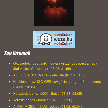
Top fórumok
Okosautók, robottaxik: hogyan készül Budapest a nagy
átalakulásra? - tomajer (06.26. 21:55)
AKIKTŐL BÚCSÚZUNK - +taxista (04.18. 01:50)
Hol hibázott az IGO GPS-navigációs program? - tomtom6
(04.09. 16:35)
Főtaxisok ide KLIKK!!!! - Bátyó (03.13. 03:05)
Verestelenítés - tomajer (02.05. 06:28)
A MINI MOBIL TITKAI - edbso (01.02. 08:04)