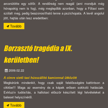
arconütötte egy söfőr. A rendőrség nem reagál (ami mondjuk még
hónapokig nem is fog), még meglepőbb azonban, hogy a Főtaxi sem
szólalt meg, pedig beazonosítható lenne a pszichopata. A levél angolul
jött, hajtás után lesz eredetiben:
Tovább
Borzasztó tragédia a IX.
kerületben!
2009.02.22
A címre siető taxi hússzállító kamionnal ütközött
Megkérünk mindenkit, hogy csak saját felelősségére kattintson a
cikkbe!!! Maga az esemény és a képek erősen sokkoló hatásúak.
Exkluzív tudósítás, a hallotaxi először készített légi felvételeket a
baleset helyszínéről.
Tovább