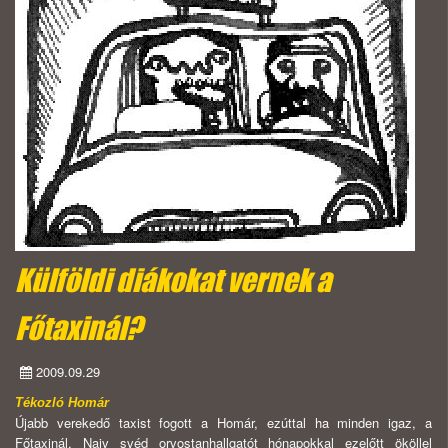
Külföldi diákokat vernek a
Főtaxinál?
2009.09.29
Tékozló Homár
Újabb verekedő taxist fogott a Homár, ezúttal ha minden igaz, a
Főtaxinál. Naiv svéd orvostanhallgatót hónapokkal ezelőtt ököllel