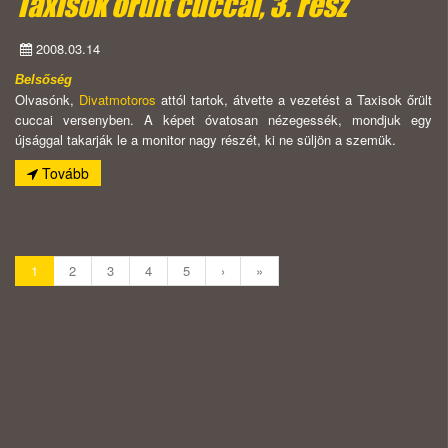
Taxisok őrült cuccai, 3. rész
2008.03.14
Belsőség
Olvasónk,
Divatmotoros
attól tartok, átvette a vezetést a Taxisok őrült
cuccai versenyben. A képet óvatosan nézegessék, mondjuk egy
újsággal takarják le a monitor nagy részét, ki ne süljön a szemük.
Tovább
1
2
3
4
5
›
»