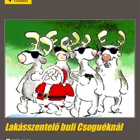
Tovább
Lakásszentelő buli Csoguéknál