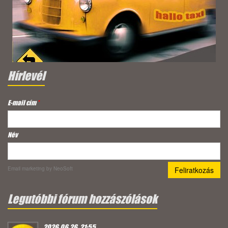
Hírlevél
E-mail cím
*
Név
Email marketing
by NeoSoft
Legutóbbi fórum hozzászólások
2026.06.26. 21:55