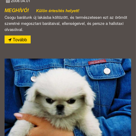
2008.04.01
MEGHÍVÓ!
Külön értesítés helyett!
Csogu barátunk új lakásba költözött, és természetesen ezt az örömöt
szeretné megosztani barátaival, ellenségeivel, és persze a hallotaxi
olvasóival.
Tovább