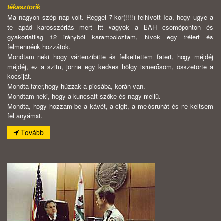
tékasztorik
Ma nagyon szép nap volt. Reggel 7-kor(!!!!) felhívott Ica, hogy ugye a
te apád karosszériás mert itt vagyok a BAH csomóponton és
gyakorlatilag 12 irányból karamboloztam, hívok egy trélert és
felmennénk hozzátok.
Mondtam neki hogy vártenzibitte és felkeltettem fatert, hogy méjdéj
méjdéj, ez a szitu, jönne egy kedves hölgy ismerősöm, összetörte a
kocsiját.
Mondta fater,hogy húzzak a picsába, korán van.
Mondtam neki, hogy a kuncsaft szőke és nagy mellű.
Mondta, hogy hozzam be a kávét, a cigit, a melósruhát és ne keltsem
fel anyámat.
Tovább