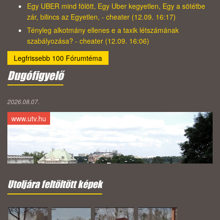
Egy UBER mind fölött, Egy Uber kegyetlen, Egy a sötétbe
zár, bilincs az Egyetlen, - cheater (12.09. 16:17)
Tényleg alkotmány ellenes e a taxik létszámának
szabályozása? - cheater (12.09. 16:06)
Legfrissebb 100 Fórumtéma
Dugófigyelő
2026.08.07.
www.utv.hu
Utoljára feltöltött képek