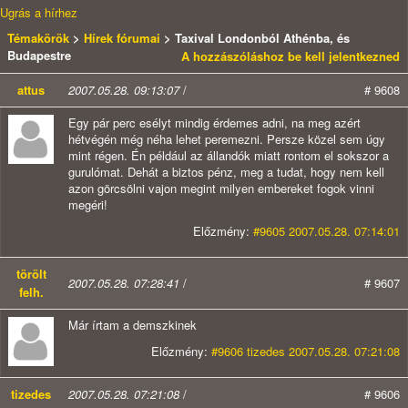
Ugrás a hírhez
Témakörök
>
Hírek fórumai
> Taxival Londonból Athénba, és
Budapestre
A hozzászóláshoz be kell jelentkezned
attus
2007.05.28. 09:13:07
/
# 9608
Egy pár perc esélyt mindig érdemes adni, na meg azért
hétvégén még néha lehet peremezni. Persze közel sem úgy
mint régen. Én például az állandók miatt rontom el sokszor a
gurulómat. Dehát a biztos pénz, meg a tudat, hogy nem kell
azon görcsölni vajon megint milyen embereket fogok vinni
megéri!
Előzmény:
#9605 2007.05.28. 07:14:01
törölt
2007.05.28. 07:28:41
/
# 9607
felh.
Már írtam a demszkinek
Előzmény:
#9606 tizedes 2007.05.28. 07:21:08
tizedes
2007.05.28. 07:21:08
/
# 9606