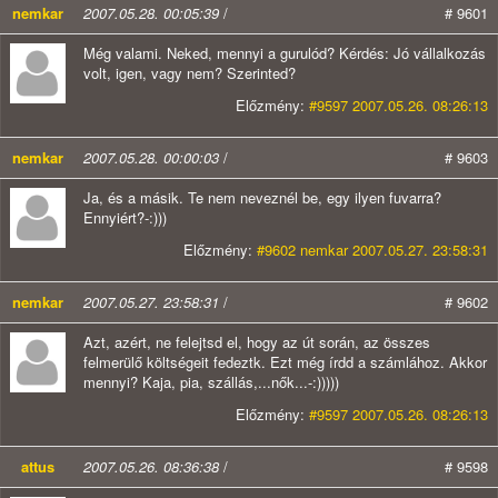
nemkar
2007.05.28. 00:05:39
/
# 9601
Még valami. Neked, mennyi a gurulód? Kérdés: Jó vállalkozás
volt, igen, vagy nem? Szerinted?
Előzmény:
#9597 2007.05.26. 08:26:13
nemkar
2007.05.28. 00:00:03
/
# 9603
Ja, és a másik. Te nem neveznél be, egy ilyen fuvarra?
Ennyiért?-:)))
Előzmény:
#9602 nemkar 2007.05.27. 23:58:31
nemkar
2007.05.27. 23:58:31
/
# 9602
Azt, azért, ne felejtsd el, hogy az út során, az összes
felmerülő költségeit fedeztk. Ezt még írdd a számlához. Akkor
mennyi? Kaja, pia, szállás,...nők...-:)))))
Előzmény:
#9597 2007.05.26. 08:26:13
attus
2007.05.26. 08:36:38
/
# 9598