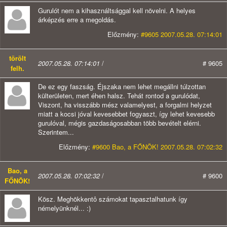
Gurulót nem a kihasználtsággal kell növelni. A helyes
árképzés erre a megoldás.
Előzmény:
#9605 2007.05.28. 07:14:01
törölt
2007.05.28. 07:14:01
/
# 9605
felh.
De ez egy faszság. Éjszaka nem lehet megállni túlzottan
külterületen, mert éhen halsz. Tehát rontod a gurulódat,
Viszont, ha visszább mész valamelyest, a forgalmi helyzet
miatt a kocsi jóval kevesebbet fogyaszt, így lehet kevesebb
gurulóval, mégis gazdaságosabban több bevételt elérni.
Szerintem...
Előzmény:
#9600 Bao, a FŐNÖK! 2007.05.28. 07:02:32
Bao, a
2007.05.28. 07:02:32
/
# 9600
FŐNÖK!
Kösz. Meghökkentô számokat tapasztalhatunk így
némelyünknél... :)