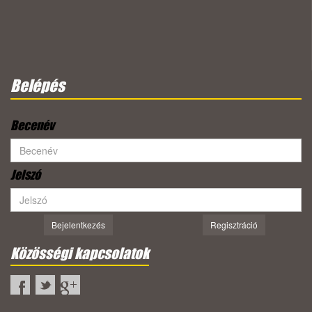
Belépés
Becenév
Jelszó
Bejelentkezés
Regisztráció
Közösségi kapcsolatok