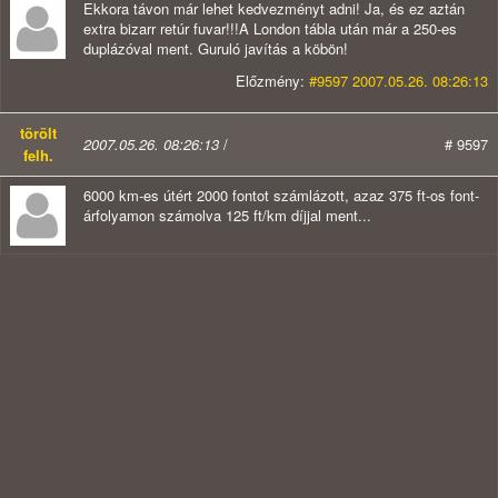
Ekkora távon már lehet kedvezményt adni! Ja, és ez aztán
extra bizarr retúr fuvar!!!A London tábla után már a 250-es
duplázóval ment. Guruló javítás a köbön!
Előzmény:
#9597 2007.05.26. 08:26:13
törölt
2007.05.26. 08:26:13
/
# 9597
felh.
6000 km-es útért 2000 fontot számlázott, azaz 375 ft-os font-
árfolyamon számolva 125 ft/km díjjal ment...