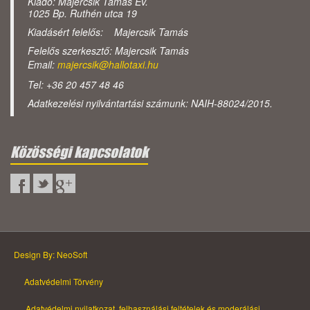
Kiadó: Majercsik Tamás Ev.
1025 Bp. Ruthén utca 19
Kiadásért felelős: Majercsik Tamás
Felelős szerkesztő: Majercsik Tamás
Email:
majercsik@hallotaxi.hu
Tel: +36 20 457 48 46
Adatkezelési nyilvántartási számunk: NAIH-88024/2015.
Közösségi kapcsolatok
Design By: NeoSoft
Adatvédelmi Törvény
Adatvédelmi nyilatkozat, felhasználási feltételek és moderálási