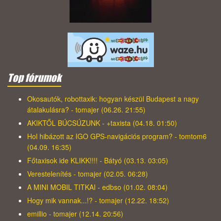
Top fórumok
Okosautók, robottaxik: hogyan készül Budapest a nagy
átalakulásra? - tomajer (06.26. 21:55)
AKIKTŐL BÚCSÚZUNK - +taxista (04.18. 01:50)
Hol hibázott az IGO GPS-navigációs program? - tomtom6
(04.09. 16:35)
Főtaxisok ide KLIKK!!!! - Bátyó (03.13. 03:05)
Verestelenítés - tomajer (02.05. 06:28)
A MINI MOBIL TITKAI - edbso (01.02. 08:04)
Hogy mik vannak...!? - tomajer (12.22. 18:52)
emillio - tomajer (12.14. 20:56)