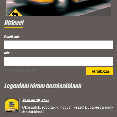
Hírlevél
E-mail cím
*
Név
Email marketing
by NeoSoft
Legutóbbi fórum hozzászólások
2026.06.26. 21:55
Okosautók, robottaxik: hogyan készül Budapest a nagy
átalakulásra?