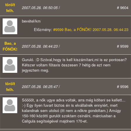
törölt
2007.05.28. 06:50:05
/
# 9604
felh.
bevétel/km
Előzmény:
#9599 Bao, a FŐNÖK! 2007.05.28. 06:44:23
Bao, a
2007.05.28. 06:44:23
/
# 9599
FŐNÖK!
Guruló. :D Szóval,hogy is kell kiszámítani,mi is ez pontosan?
Kétszer voltam fôtaxis összesen 7 hétig de ezt nem
jegyeztem meg.
törölt
2007.05.28. 06:25:47
/
# 9596
felh.
Sőőőőt, a nők ugye adva voltak, arra még költeni se kellett...
:-) Egy ilyen fuvart biztos én is elvállalnék ennyiért, mert
kalandnak sem utolsó (itt nem a nőkre gondoltam.) Amúgy
150-160 közötti gurulót szoktam csinálni, márciusban a
Caligula segítségével majdnem 170-et.