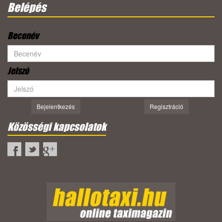
Belépés
Becenév
Jelszó
Bejelentkezés
Regisztráció
Közösségi kapcsolatok