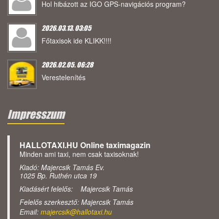
Hol hibázott az IGO GPS-navigációs program?
2026.03.13. 03:05
Főtaxisok ide KLIKK!!!!
2026.02.05. 06:28
Verestelenítés
Impresszum
HALLOTAXI.HU Online taximagazin
Minden ami taxi, nem csak taxisoknak!
Kiadó: Majercsik Tamás Ev.
1025 Bp. Ruthén utca 19
Kiadásért felelős: Majercsik Tamás
Felelős szerkesztő: Majercsik Tamás
Email:
majercsik@hallotaxi.hu