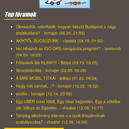
Top fórumok
Okosautók, robottaxik: hogyan készül Budapest a nagy
átalakulásra? - tomajer (06.26. 21:55)
AKIKTŐL BÚCSÚZUNK - +taxista (04.18. 01:50)
Hol hibázott az IGO GPS-navigációs program? - tomtom6
(04.09. 16:35)
Főtaxisok ide KLIKK!!!! - Bátyó (03.13. 03:05)
Verestelenítés - tomajer (02.05. 06:28)
A MINI MOBIL TITKAI - edbso (01.02. 08:04)
Hogy mik vannak...!? - tomajer (12.22. 18:52)
emillio - tomajer (12.14. 20:56)
Egy UBER mind fölött, Egy Uber kegyetlen, Egy a sötétbe
zár, bilincs az Egyetlen, - cheater (12.09. 16:17)
Tényleg alkotmány ellenes e a taxik létszámának
szabályozása? - cheater (12.09. 16:06)