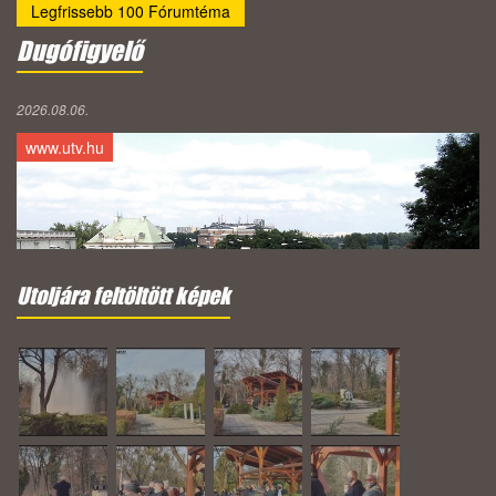
Legfrissebb 100 Fórumtéma
Dugófigyelő
2026.08.06.
www.utv.hu
Utoljára feltöltött képek