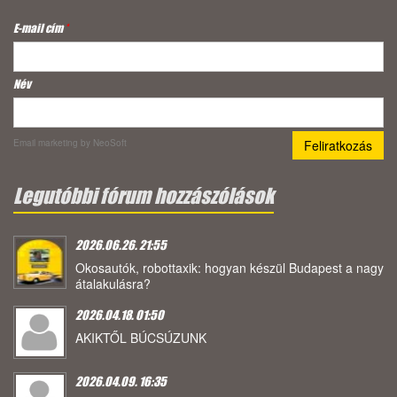
E-mail cím
*
Név
Email marketing
by NeoSoft
Legutóbbi fórum hozzászólások
2026.06.26. 21:55
Okosautók, robottaxik: hogyan készül Budapest a nagy
átalakulásra?
2026.04.18. 01:50
AKIKTŐL BÚCSÚZUNK
2026.04.09. 16:35