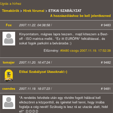
Ugrás a hírhez
Témakörök
>
Hírek fórumai
> ETIKAI SZABÁLYZAT
A hozzászóláshoz be kell jelentkezned
Fox
2007.11.22. 04:38:58
/
# 9483
Kinyomtatom, mágnes lapra teszem.. majd kiteszem a Best-
off - ISO matrica mellé.. "Ez itt EURÓPA" felkiáltással.. és
sokat fogok parkolni a belvárosba :)
Előzmény:
#9480 csogu 2007.11.19. 17:52:38
tomajer
2007.11.20. 16:47:24
/
# 9482
Etikai Szabályzat Utasoknak!:-)
csendes
2007.11.19. 18:07:23
/
# 9481
"A rendelés felvétele után egy rövidre fogott hálával kell
elköszönni a központtól, és ígéretet kell tenni, hogy imába
foglalja a cég nevét! Szükség is lesz rá az utazás alatt, hidd
el!" :D:D:D:D