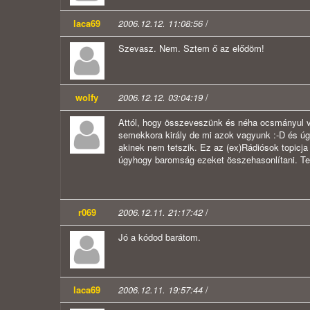
laca69
2006.12.12. 11:08:56
/
Szevasz. Nem. Sztem ő az elődöm!
wolfy
2006.12.12. 03:04:19
/
Attól, hogy összeveszünk és néha ocsmányul v
semekkora király de mi azok vagyunk :-D és úg
akinek nem tetszik. Ez az (ex)Rádiósok topicja
úgyhogy baromság ezeket összehasonlítani. Te
r069
2006.12.11. 21:17:42
/
Jó a kódod barátom.
laca69
2006.12.11. 19:57:44
/