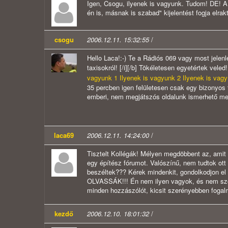
Igen, Csogu, ilyenek is vagyunk. Tudom! DE! A 
én is, másnak is szabad" kijelentést fogja elrak
csogu
2006.12.11. 15:32:55
/
Hello Laca!:-) Te a Rádiós 069 vagy most jelenl
taxisokról! [/i][/b] Tökéletesen egyetértek vel
vagyunk 1
Ilyenek is vagyunk 2
Ilyenek is vag
35 percben igen felületesen csak egy bizonyos t
emberi, nem megjátszós oldalunk ismerhető me
laca69
2006.12.11. 14:24:00
/
Tisztelt Kollégák! Mélyen megdöbbent az, amit
egy építész fórumot. Valószínű, nem tudtok ott i
beszéltek??? Kérek mindenkit, gondolkodjon el
OLVASSÁK!!! Én nem ilyen vagyok, és nem szere
minden hozzászólót, kicsit szerényebben foga
kezdő
2006.12.10. 18:01:32
/