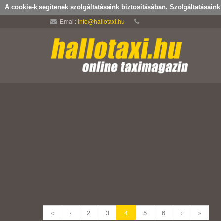
A cookie-k segítenek szolgáltatásaink biztosításában. Szolgáltatásain
Email:
info@hallotaxi.hu
«
‹
2
3
4
5
6
›
»