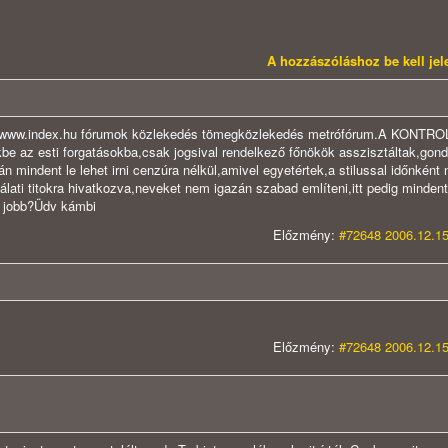
A hozzászóláshoz be kell je
röl!www.index.hu fórumok közlekedés tömegközlekedés metrófórum.A KONTR
kbe az esti forgatásokba,csak jogsival rendelkező főnökök asszisztáltak,gon
n mindent le lehet irni cenzúra nélkül,amivel egyetértek,a stilussal időnként
lati titokra hivatkozva,neveket nem igazán szabad említeni,itt pedig mindent 
a jobb?Üdv kámbi
Előzmény:
#72648 2006.12.15
Előzmény:
#72648 2006.12.15