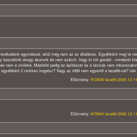
iselkedünk egymással, attól még nem az az általános. Egyébként meg te n
y beszélünk ahogy akarunk és nem számít, hogy ki mit gondol - mindenki kis
 és nem a civileké. Másfelöl pedig az építészet és a taxizás nem rokonszak
 egyébként 2 nickken irogatsz? Vagy az r069 nem egyenlő a laca69-cel? üdv
Előzmény:
#72638 laca69 2006.12.11
Előzmény:
#72640 laca69 2006.12.11