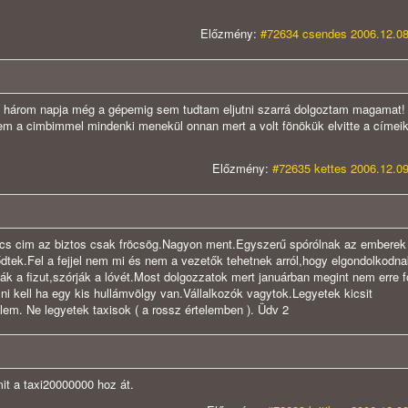
Előzmény:
#72634 csendes 2006.12.08
 három napja még a gépemig sem tudtam eljutni szarrá dolgoztam magamat! 
em a cimbimmel mindenki menekül onnan mert a volt fönökük elvitte a címei
Előzmény:
#72635 kettes 2006.12.09
ncs cim az biztos csak fröcsög.Nagyon ment.Egyszerű spórólnak az embere
ődtek.Fel a fejjel nem mi és nem a vezetők tehetnek arról,hogy elgondolkodn
ák a fizut,szórják a lóvét.Most dolgozzatok mert januárban megint nem erre 
álni kell ha egy kis hullámvölgy van.Vállalkozók vagytok.Legyetek kicsit
őlem. Ne legyetek taxisok ( a rossz értelemben ). Üdv 2
t a taxi20000000 hoz át.