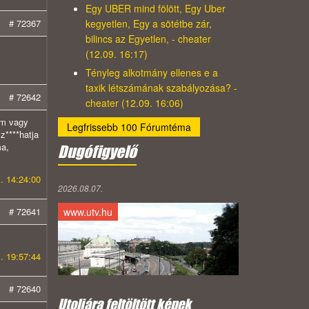
Egy UBER mind fölött, Egy Uber
kegyetlen, Egy a sötétbe zár,
# 72367
bilincs az Egyetlen, - cheater
(12.09. 16:17)
Tényleg alkotmány ellenes e a
taxik létszámának szabályozása? -
# 72642
cheater (12.09. 16:06)
em vagy
Legfrissebb 100 Fórumtéma
z****hatja
ma,
Dugófigyelő
. 14:24:00
2026.08.07.
www.utv.hu
# 72641
. 19:57:44
# 72640
Utoljára feltöltött képek