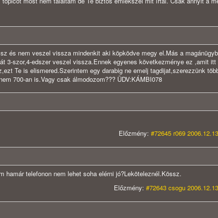
 topicot most nem találtam de Te biztos emlékszel mit írtál. Csak annyit a m
ulsz és nem veszel vissza mindenkit aki köpködve megy el.Más a magánügyb
gát 3-szor,4-edszer veszel vissza.Ennek egyenes következménye ez ,amit itt
z,ezt Te is elismered.Szerintem egy darabig ne emelj tagdijat,szerezzünk töb
majdnem 700-an is.Vagy csak álmodozom??? ÜDV:KÁMBI078
Előzmény:
#72645 r069 2006.12.13
m hamár telefonon nem lehet soha elérni jó?Leköteleznél.Kössz.
Előzmény:
#72643 csogu 2006.12.13