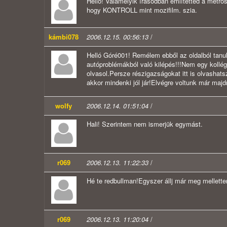
Helló! Valamelyik írásodban említetted a metrós
hogy KONTROLL mint mozifilm. szia.
kámbi078
2006.12.15. 00:56:13
/
Helló Góré001! Remélem ebből az oldalból tan
autóproblémákból való kilépés!!!Nem egy kollé
olvasol.Persze részigazságokat itt is olvashats
akkor mindenki jól jár!Elvégre voltunk már 
wolfy
2006.12.14. 01:51:04
/
Hali! Szerintem nem ismerjük egymást.
r069
2006.12.13. 11:22:33
/
Hé te redbullman!Egyszer állj már meg mellette
r069
2006.12.13. 11:20:04
/