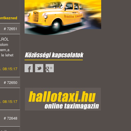
lentkezned
# 72651
OLRÓL
dolom
 nem,a
Közösségi kapcsolatok
le lehet
. 08:15:17
# 72650
. 08:15:17
# 72648