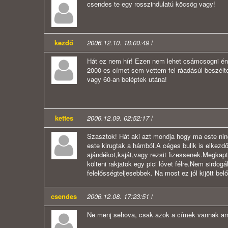
csendes te egy rosszindulatú köcsög vagy!
kezdő
2006.12.10. 18:00:49
/
Hát ez nem hír! Ezen nem lehet csámcsogni én
2000-es címet sem vettem fel ráadásúl beszélt
vagy 60-an beléptek utána!
kettes
2006.12.09. 02:52:17
/
Szasztok! Hát aki azt mondja hogy ma este ni
este kirugtak a hámból.A céges bulik is elkezd
ajándékot,kaját,vagy rezsit fizessenek.Megkapt
költeni rakjatok egy pici lóvet félre.Nem sirdog
felelősségteljesebbek. Na most ez jól kijött bel
csendes
2006.12.08. 17:23:51
/
Ne menj sehova, csak azok a címek vannak ami