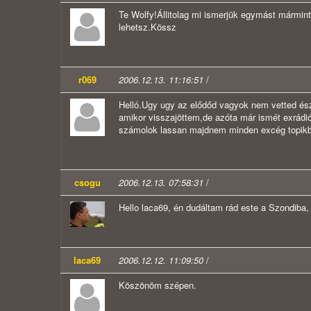
Te Wolfy!Állitolag mi ismerjük egymást mármint
lehetsz.Kössz
r069
2006.12.13. 11:16:51
/
Helló.Ugy ugy az elődőd vagyok nem vetted észr
amikor visszajöttem,de azóta már ismét exrádi
számolok lassan majdnem minden excég topikba 
csogu
2006.12.13. 07:58:31
/
Hello laca69, én dudáltam rád este a Szondiba, 
laca69
2006.12.12. 11:09:50
/
Köszönöm szépen.