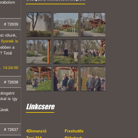
lerabolom
# 72639
st rólunk,
.
Ilyenek is
 ebben a
? Totál
. 14:24:00
# 72638
átogatni
kal is így
Linkcsere
Kérek
# 72637
4Dimenzió
Fixshuttle