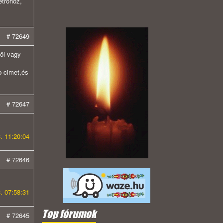
etróhoz,
# 72649
öl vagy
b cimet,és
# 72647
. 11:20:04
# 72646
. 07:58:31
Top fórumok
# 72645