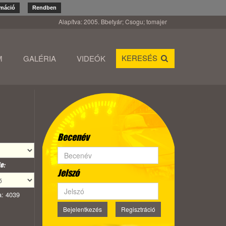
rmáció
Rendben
Alapítva: 2005. Bbetyár; Csogu; tomajer
KERESÉS
M
GALÉRIA
VIDEÓK
Becenév
e:
Jelszó
: 4039
Bejelentkezés
Regisztráció