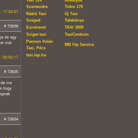
Taxi 314
Rókalyuk
Szentendre
Tokio 170
. 17:23:51
Rádió Taxi
Új Taxi
Szeged
Tatabánya
# 72636
Eurotravel
TAXI 3000
Sziget taxi
TaxiCentrum
ja és egy
Pannon Volán
ket már
MB Vip Service
Taxi, Pécs
taxi.lap.hu
. 02:52:17
# 72635
k de ma
ak,hogy
fognak
# 72634