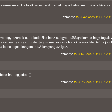
 személyesen.Ha találkozunk fedd már fel magad létszives.Furdal a kiváncsis
Előzmény:
#72642 wolfy 2006.12.12
e hogy szeretik ezt a kodot?Ne hozz szégyent rá!Sajnáltam is hogy foglalt v
ós vagyok ugyhogy minden jogom megvan arra hogy irhassak ide.Bár ha jól u
lenne jogosultságom irni.A királyság az Igaz.
Előzmény:
#72367 laca69 2006.12.12
bocs ha megijedtél:-))
Előzmény:
#72375 laca69 2006.12.12