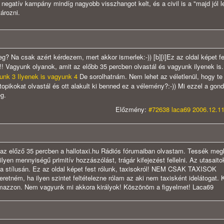
negatív kampány mindíg nagyobb visszhangot kelt, és a civil is a "majd jól 
tározni.
eg? Na csak azért kérdezem, mert akkor ismerlek:-)) [b][i]Ez az oldal képet fe
ed!!! Vagyunk olyanok, amit az előbb 35 percben olvastál és vagyunk ilyenek is
yunk 3
Ilyenek is vagyunk 4
De sorolhatnám. Nem lehet az véletlenül, hogy te
opikokat olvastál és ott alakult ki benned ez a vélemény?:-)) Mi ezzel a gond
g.
Előzmény:
#72638 laca69 2006.12.11
 az előző 35 percben a hallotaxi.hu Rádiós fórumaiban olvastam. Tessék megl
lyen mennyiségű primitív hozzászólást, trágár kifejezést fellelni. Az utasaitok
 a stílusán. Ez az oldal képet fest rólunk, taxisokról! NEM CSAK TAXISOK
tném, ha ilyen szintet feltételezne rólam az aki nem taxisként idelátogat. 
lmazzon. Nem vagyunk mi akkora királyok! Köszönöm a figyelmet! Laca69