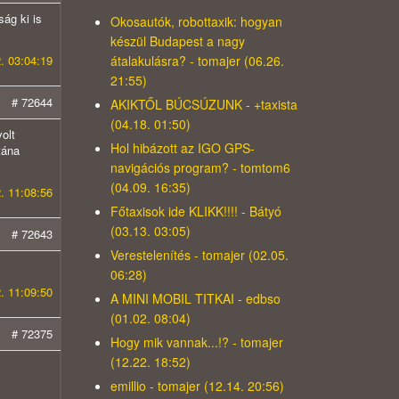
ág ki is
Okosautók, robottaxik: hogyan
készül Budapest a nagy
átalakulásra? - tomajer (06.26.
. 03:04:19
21:55)
# 72644
AKIKTŐL BÚCSÚZUNK - +taxista
(04.18. 01:50)
olt
Hol hibázott az IGO GPS-
tána
navigációs program? - tomtom6
(04.09. 16:35)
. 11:08:56
Főtaxisok ide KLIKK!!!! - Bátyó
(03.13. 03:05)
# 72643
Verestelenítés - tomajer (02.05.
06:28)
. 11:09:50
A MINI MOBIL TITKAI - edbso
(01.02. 08:04)
# 72375
Hogy mik vannak...!? - tomajer
(12.22. 18:52)
emillio - tomajer (12.14. 20:56)