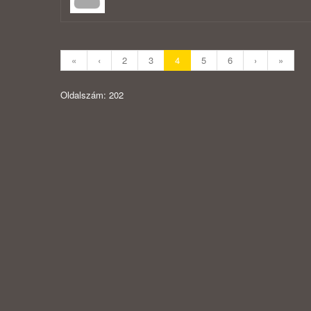
«
‹
2
3
4
5
6
›
»
Oldalszám: 202