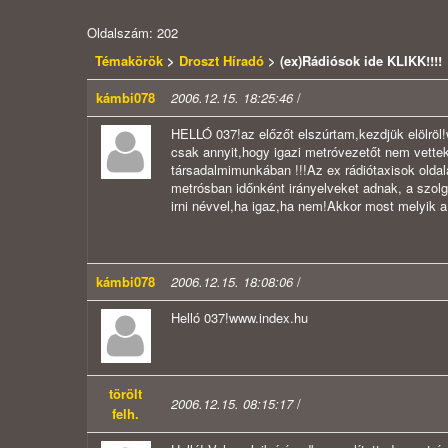
Oldalszám: 202
Témakörök
>
Droszt Híradó
> (ex)Rádiósok ide KLIKK!!!!
kámbi078
2006.12.15. 18:25:46
/
HELLÓ 037!az előzőt elszúrtam,kezdjük elöl
csak annyit,hogy igazi metróvezetőt nem vette
társadalmimunkában !!!Az ex rádiótaxisok oldalá
metrósban időnként irányelveket adnak, a szolgá
irni névvel,ha igaz,ha nem!Akkor most melyik 
kámbi078
2006.12.15. 18:08:06
/
Helló 037!www.index.hu
törölt
2006.12.15. 08:15:17
/
felh.