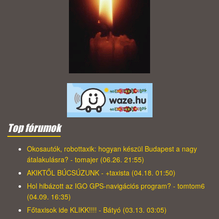
Top fórumok
Okosautók, robottaxik: hogyan készül Budapest a nagy
átalakulásra? - tomajer (06.26. 21:55)
AKIKTŐL BÚCSÚZUNK - +taxista (04.18. 01:50)
Hol hibázott az IGO GPS-navigációs program? - tomtom6
(04.09. 16:35)
Főtaxisok ide KLIKK!!!! - Bátyó (03.13. 03:05)