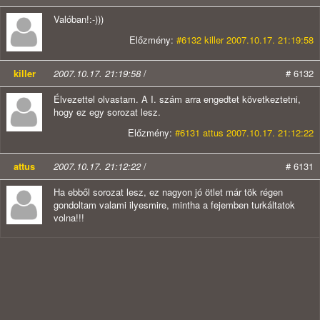
Valóban!:-)))
Előzmény:
#6132 killer 2007.10.17. 21:19:58
killer
2007.10.17. 21:19:58
/
# 6132
Élvezettel olvastam. A I. szám arra engedtet következtetni,
hogy ez egy sorozat lesz.
Előzmény:
#6131 attus 2007.10.17. 21:12:22
attus
2007.10.17. 21:12:22
/
# 6131
Ha ebből sorozat lesz, ez nagyon jó ötlet már tök régen
gondoltam valami ilyesmire, mintha a fejemben turkáltatok
volna!!!