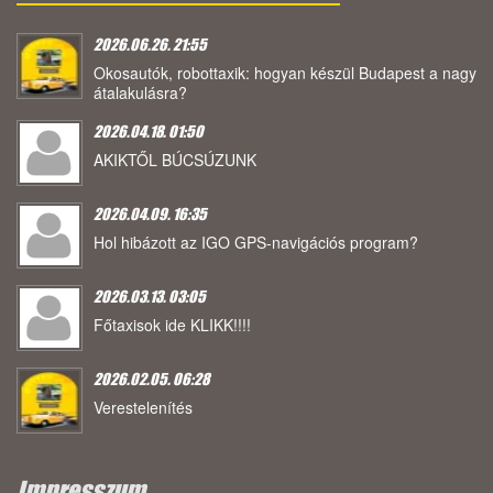
2026.06.26. 21:55
Okosautók, robottaxik: hogyan készül Budapest a nagy
átalakulásra?
2026.04.18. 01:50
AKIKTŐL BÚCSÚZUNK
2026.04.09. 16:35
Hol hibázott az IGO GPS-navigációs program?
2026.03.13. 03:05
Főtaxisok ide KLIKK!!!!
2026.02.05. 06:28
Verestelenítés
Impresszum