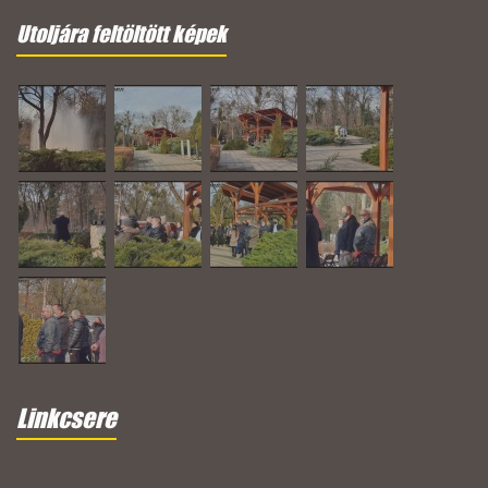
Utoljára feltöltött képek
Linkcsere