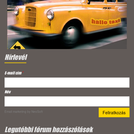
Hírlevél
E-mail cím
*
Név
Email marketing
by NeoSoft
Legutóbbi fórum hozzászólások