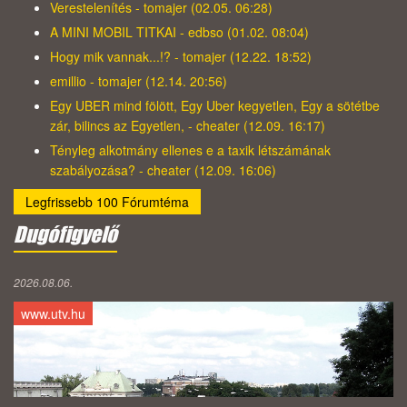
Verestelenítés - tomajer (02.05. 06:28)
A MINI MOBIL TITKAI - edbso (01.02. 08:04)
Hogy mik vannak...!? - tomajer (12.22. 18:52)
emillio - tomajer (12.14. 20:56)
Egy UBER mind fölött, Egy Uber kegyetlen, Egy a sötétbe
zár, bilincs az Egyetlen, - cheater (12.09. 16:17)
Tényleg alkotmány ellenes e a taxik létszámának
szabályozása? - cheater (12.09. 16:06)
Legfrissebb 100 Fórumtéma
Dugófigyelő
2026.08.06.
www.utv.hu