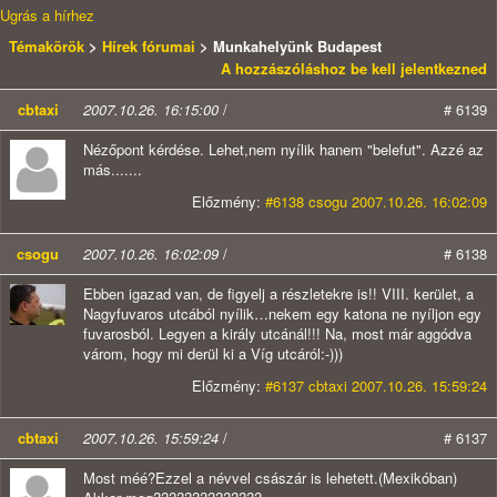
Ugrás a hírhez
Témakörök
>
Hírek fórumai
> Munkahelyünk Budapest
A hozzászóláshoz be kell jelentkezned
cbtaxi
2007.10.26. 16:15:00
/
# 6139
Nézőpont kérdése. Lehet,nem nyílik hanem "belefut". Azzé az
más.......
Előzmény:
#6138 csogu 2007.10.26. 16:02:09
csogu
2007.10.26. 16:02:09
/
# 6138
Ebben igazad van, de figyelj a részletekre is!! VIII. kerület, a
Nagyfuvaros utcából nyílik…nekem egy katona ne nyíljon egy
fuvarosból. Legyen a király utcánál!!! Na, most már aggódva
várom, hogy mi derül ki a Víg utcáról:-)))
Előzmény:
#6137 cbtaxi 2007.10.26. 15:59:24
cbtaxi
2007.10.26. 15:59:24
/
# 6137
Most méé?Ezzel a névvel császár is lehetett.(Mexikóban)