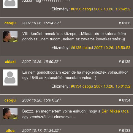
Akkor meg??????????????
Előzmény:
#6136 csogu 2007.10.26. 15:54:52
csogu
2007.10.26. 15:54:52
/
# 6136
VIII. kerület, annak is a közepe....Miksa...és te katonafélére
gondolsz...nem tudom, nekem ez zavaros következtetés:-))
Előzmény:
#6135 cbtaxi 2007.10.26. 15:50:53
cbtaxi
2007.10.26. 15:50:53
/
# 6135
Én nem gondolkodtam ezen,de ha megkérdeztek volna,akkor
egy 1848-as katonafélét mondtam volna. :(
Előzmény:
#6134 csogu 2007.10.26. 15:01:52
csogu
2007.10.26. 15:01:52
/
# 6134
Bazzz, én megmertem volna esküdni, hogy a
Déri Miksa utca
egy zenészről lett elnevezve...
attus
2007.10.17. 21:24:22
/
# 6133