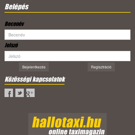
Belépés
Becenév
Jelszó
Bejelentkezés
Regisztráció
Közösségi kapcsolatok