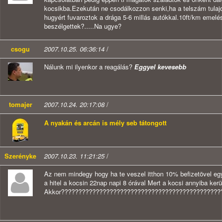
kocsikba.Ezekután ne csodálkozzon senki,ha a telszám tulaj
hugyért fuvaroztok a drága 5-6 millás autókkal.10ft/km emelé
beszélgettek?.....Na ugye?
csogu
2007.10.25. 06:36:14
/
Nálunk mi ilyenkor a reagálás?
Eggyel kevesebb
tomajer
2007.10.24. 20:17:08
/
A nyakán és arcán is mély seb tátongott
Szerényke
2007.10.23. 11:21:25
/
Az nem mindegy hogy ha te veszel itthon 10% befizetövel egy 
a hitel a kocsin 22nap napi 8 órával Mert a kocsi annyiba kerü
Akkor??????????????????????????????????????????????