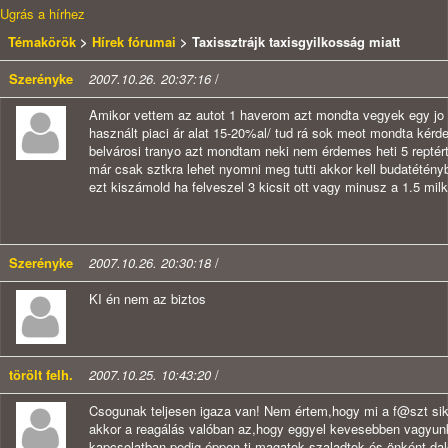
Ugrás a hírhez
Témakörök
>
Hírek fórumai
> Taxissztrájk taxisgyilkosság miatt
Szerényke
2007.10.26. 20:37:16
/
Amikor vettem az autot 1 haverom azt mondta vegyek egy jo me
használt piaci ár alat 15-20%al/ tud rá sok meot mondta kérd
belvárosi tranyo azt mondtam neki nem érdemes heti 5 reptért 
már csak sztkra lehet nyomni meg tutti akkor kell budatétényb
ezt kiszámold ha felveszel 3 kicsit ott vagy minusz a 1.5 mil
Szerényke
2007.10.26. 20:30:18
/
KI én nem az biztos
törölt felh.
2007.10.25. 10:43:20
/
Csogunak teljesen igaza van! Nem értem,hogy mi a f@szt sikít
akkor a reagálás valóban az,hogy eggyel kevesebben vagyunk 
kapcsolatban pedig éppen ti magatok szaladtok és önként dal