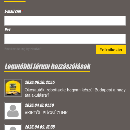
E-mail cím
*
Név
Email marketing
by NeoSoft
Legutóbbi fórum hozzászólások
2026.06.26. 21:55
Okosautók, robottaxik: hogyan készül Budapest a nagy
átalakulásra?
2026.04.18. 01:50
AKIKTŐL BÚCSÚZUNK
2026.04.09. 16:35