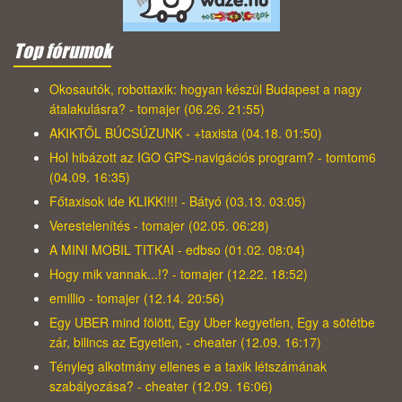
Top fórumok
Okosautók, robottaxik: hogyan készül Budapest a nagy
átalakulásra? - tomajer (06.26. 21:55)
AKIKTŐL BÚCSÚZUNK - +taxista (04.18. 01:50)
Hol hibázott az IGO GPS-navigációs program? - tomtom6
(04.09. 16:35)
Főtaxisok ide KLIKK!!!! - Bátyó (03.13. 03:05)
Verestelenítés - tomajer (02.05. 06:28)
A MINI MOBIL TITKAI - edbso (01.02. 08:04)
Hogy mik vannak...!? - tomajer (12.22. 18:52)
emillio - tomajer (12.14. 20:56)
Egy UBER mind fölött, Egy Uber kegyetlen, Egy a sötétbe
zár, bilincs az Egyetlen, - cheater (12.09. 16:17)
Tényleg alkotmány ellenes e a taxik létszámának
szabályozása? - cheater (12.09. 16:06)