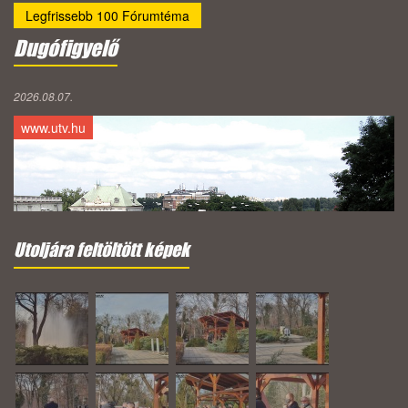
Legfrissebb 100 Fórumtéma
Dugófigyelő
2026.08.07.
www.utv.hu
Utoljára feltöltött képek