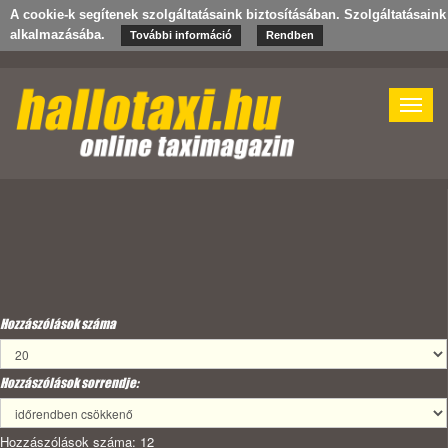
A cookie-k segítenek szolgáltatásaink biztosításában. Szolgáltatásain
alkalmazásába.
További információ
Rendben
Toggle
naviga
Hozzászólások száma
Hozzászólások sorrendje:
Hozzászólások száma: 12