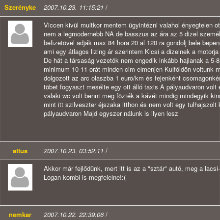
Szerényke
2007.10.23. 11:15:21
/
Viccen kivül multkor mentem ügyintézni valahol ényegtelen ott
nem a legmodernebb NA de basszus az ára az 5 dizel szemé
befizetövel adják max 84 hora 20 al 120 ra gondolj bele bepen
ami egy átlagos lizing ár szerintem Kicsi a dizelnek a motorja
De hát a társaság vezetök nem engedik inkább hajlanak a 5-8
minimum 10-11 orát minden cim elmenjen Kulföldön voltunk mu
dolgozott az arc olaszba 1 euro/km és fejenként csomagonkén
töbet fogyaszt mesélte egy ott álló taxis A pályaudvaron volt
valaki wc volt bennt meg fözték a kávét mindig mindegyik kin
mint itt szilveszter éjszaka itthon és nem volt egy tulhajszolt 
pályaudvaron Majd egyszer nálunk is ilyen lesz
attus
2007.10.23. 03:52:11
/
Akkor már fejlődünk, mert itt is az a "sztár" autó, meg a lacsi
Logan kombi is megfelelne!:(
nemkar
2007.10.22. 22:39:06
/