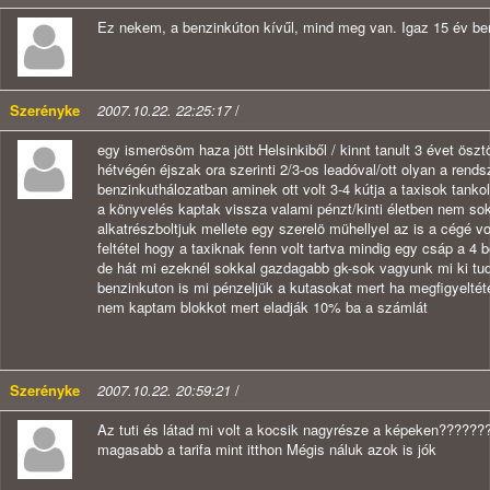
Ez nekem, a benzinkúton kívűl, mind meg van. Igaz 15 év ben
Szerényke
2007.10.22. 22:25:17
/
egy ismerösöm haza jött Helsinkiből / kinnt tanult 3 évet öszt
hétvégén éjszak ora szerinti 2/3-os leadóval/ott olyan a rends
benzinkuthálozatban aminek ott volt 3-4 kútja a taxisok tanko
a könyvelés kaptak vissza valami pénzt/kinti életben nem sok
alkatrészboltjuk mellete egy szerelö mühellyel az is a cégé vo
feltétel hogy a taxiknak fenn volt tartva mindig egy csáp a 4 
de hát mi ezeknél sokkal gazdagabb gk-sok vagyunk mi ki tudj
benzinkuton is mi pénzeljük a kutasokat mert ha megfigyeltéte
nem kaptam blokkot mert eladják 10% ba a számlát
Szerényke
2007.10.22. 20:59:21
/
Az tuti és látad mi volt a kocsik nagyrésze a képeken??????
magasabb a tarifa mint itthon Mégis náluk azok is jók