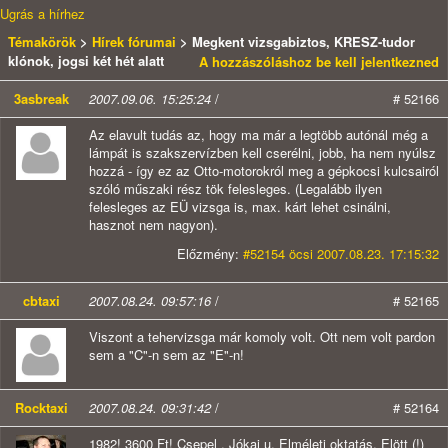
Ugrás a hírhez
Témakörök
>
Hírek fórumai
> Megkent vizsgabiztos, KRESZ-tudor
klónok, jogsi két hét alatt
A hozzászóláshoz be kell jelentkezned
3asbreak
2007.09.06. 15:25:24
/
# 52166
Az elavult tudás az, hogy ma már a legtöbb autónál még a
lámpát is szakszervízben kell cserélni, jobb, ha nem nyúlsz
hozzá - így ez az Otto-motorokról meg a gépkocsi kulcsairól
szóló műszaki rész tök felesleges. (Legalább ilyen
felesleges az EÜ vizsga is, max. kárt lehet csinálni,
hasznot nem nagyon).
Előzmény:
#52154 öcsi 2007.08.23. 17:15:32
cbtaxi
2007.08.24. 09:57:16
/
# 52165
Viszont a tehervizsga már komoly volt. Ott nem volt pardon
sem a "C"-n sem az "E"-n!
Rocktaxi
2007.08.24. 09:31:42
/
# 52164
1982! 3600 Ft! Csepel , Jókai u. Elméleti oktatás. Elött (!)