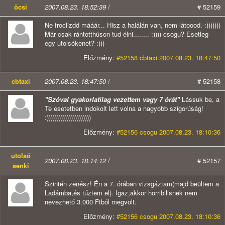
öcsi
2007.08.23. 18:52:39
/
# 52159
Ne froclizdd mááár... Hisz a halálán van, nem látoood.-:)))))))
Már csak rántotthúson tud élni........-:)))) csogu? Esetleg
egy utolsókenet?-:)))
Előzmény:
#52158 cbtaxi 2007.08.23. 18:47:50
cbtaxi
2007.08.23. 18:47:50
/
# 52158
"Szóval gyakorlatilag vezettem vagy 7 órát"
Lássuk be, a
Te esetetben indokolt lett volna a nagyobb szigorúság!
:))))))))))))))))))))))
Előzmény:
#52156 csogu 2007.08.23. 18:10:36
utolsó
2007.08.23. 18:14:12
/
# 52157
senki
Szintén zenész! Én a 7. órában vizsgáztam(majd beültem a
Ladámba,és tűztem el). Igaz,akkor horribilisnek nem
nevezhető 3.000 Ftból megvolt.
Előzmény:
#52156 csogu 2007.08.23. 18:10:36