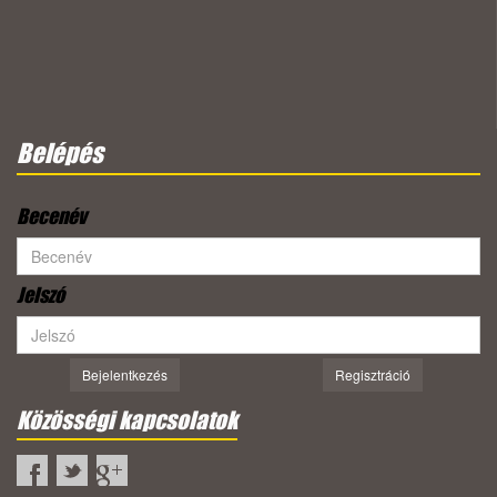
Belépés
Becenév
Jelszó
Bejelentkezés
Regisztráció
Közösségi kapcsolatok