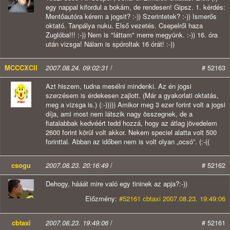
egy nappal kifordul a bokám, de rendesen! Gipsz. 1. kérdés:
Mentőautóra kérem a jogsit? :-)) Szerintetek? :-)) Ismerős
oktató. Tanpálya nuku. Első vezetés. Csepelről haza
Zuglóba!!! :-)) Nem is "láttam" merre megyünk. :-)) 16. óra
után vizsga! Nálam is spóroltak 16 órát! :-))
MCCCXCII
2007.08.24. 09:02:31
/
# 52163
Azt hiszem, tudna mesélni mindenki. Az én jogsi
szerzésem is érdekesen zajlott. (Már a gyakorlati oktatás,
meg a vizsga is.) (:-))))) Amikor meg 3 ezer forint volt a jogsi
díja, ami most nem látszik nagy összegnek, de a
fiatalabbak kedvéért tedd hozzá, hogy az átlag jövedelem
2600 forint körül volt akkor. Nekem speciel alatta volt 500
forinttal. Abban az időben nem is volt olyan „ocsó”. (:-((
csogu
2007.08.23. 20:16:49
/
# 52162
Dehogy, hááát mire való egy tininek az apja?:-))
Előzmény:
#52161 cbtaxi 2007.08.23. 19:49:06
cbtaxi
2007.08.23. 19:49:06
/
# 52161