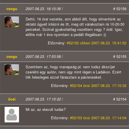
csogu
2007.08.23. 18:10:36
/
# 52156
Dettó. 16 órai vezetés, ami abból állt, hogy elmentünk az
oktató ügyeit intézni és itt, meg ott várakoztam rá 10-20-30
perceket. Szóval gyakorlatilag vezettem vagy 7 órát. Igaz,
előtte már 1 éve nyomtam a pedált illegálisan:-))
Előzmény:
#52152 cbtaxi 2007.08.23. 15:41:52
csogu
2007.08.23. 17:53:58
/
# 52155
Szerintem az, hogy manapság pl. nem tudsz ékszíjat
cserélni egy autón, nem úgy mint régen a Ladákon. Ezért
tök felesleges ezzel fárasztani a pácienseket.
Előzmény:
#52154 öcsi 2007.08.23. 17:15:32
öcsi
2007.08.23. 17:15:32
/
# 52154
Mi az, az elavult tudás?
Előzmény:
#52153 öcsi 2007.08.23. 17:14:04