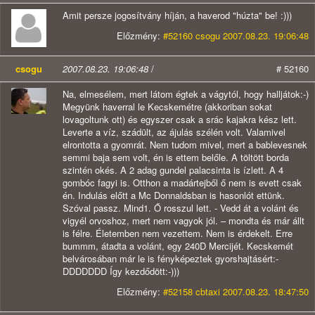
Amit persze jogosítvány híján, a haverod "húzta" be! :)))
Előzmény:
#52160 csogu 2007.08.23. 19:06:48
csogu
2007.08.23. 19:06:48
/
# 52160
Na, elmesélem, mert látom égtek a vágytól, hogy halljátok:-)
Megyünk haverral le Kecskemétre (akkoriban sokat
lovagoltunk ott) és egyszer csak a srác kajakra kész lett.
Leverte a víz, szádült, az ájulás szélén volt. Valamivel
elrontotta a gyomrát. Nem tudom mivel, mert a bablevesnek
semmi baja sem volt, én is ettem belőle. A töltött borda
szintén okés. A 2 adag gundel palacsinta is ízlett. A 4
gombóc fagyi is. Otthon a madártejből ő nem is evett csak
én. Indulás előtt a Mc Donnaldsban is hasonlót ettünk.
Szóval passz. Mind1. Ő rosszul lett. - Vedd át a volánt és
vigyél orvoshoz, mert nem vagyok jól. – mondta és már állt
is félre. Életemben nem vezettem. Nem is érdekelt. Erre
bummm, átadta a volánt, egy 240D Mercijét. Kecskemét
belvárosában már le is fényképeztek gyorshajtásért:-
DDDDDDD Így kezdődött:-)))
Előzmény:
#52158 cbtaxi 2007.08.23. 18:47:50