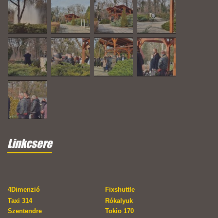
Linkcsere
4Dimenzió
Fixshuttle
Taxi 314
Rókalyuk
Szentendre
Tokio 170