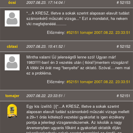
öcsi
2007.08.23. 17:14:04
/
# 52153
"...A KRESZ, illetve a sokak szerint alaposan elavult tudást
számonkérő műszaki vizsga..." Ezt a mondatot, ha nekem
vki megfejtenééé.........
Előzmény:
#52151 tomajer 2007.08.22. 23:33:51
cbtaxi
2007.08.23. 15:41:52
/
# 52152
Mintha valami ÚJ jelenségről lenne szó! Ugyan már!
1983!!!!!-ban! én 3 vezetés után ( 6óra!!)mentem vizsgázni!
A többi 24 órát meg "benyelte" az oktató. Szóval....nem mai
ez a probléma.
Előzmény:
#52151 tomajer 2007.08.22. 23:33:51
tomajer
2007.08.22. 23:33:51
/
# 52151
Egy kis ízelítő: [i]"...A KRESZ, illetve a sokak szerint
alaposan elavult tudást számonkérő műszaki vizsga mellett
a 29+1 órás kötelező vezetési gyakorlat is igen érzékeny
pontja a jelenlegi vizsgarendszernek. Az iskolák a nagy
árversenyben ugyanis főként a gyakorlati oktatók díján
takarékoskodnak: sokak szerint megalázó az óradíj, az