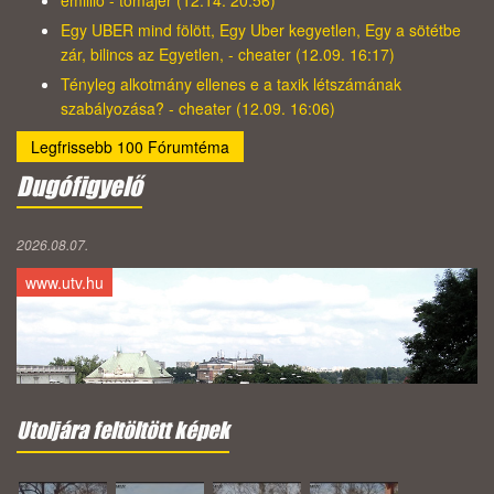
emillio - tomajer (12.14. 20:56)
Egy UBER mind fölött, Egy Uber kegyetlen, Egy a sötétbe
zár, bilincs az Egyetlen, - cheater (12.09. 16:17)
Tényleg alkotmány ellenes e a taxik létszámának
szabályozása? - cheater (12.09. 16:06)
Legfrissebb 100 Fórumtéma
Dugófigyelő
2026.08.07.
www.utv.hu
Utoljára feltöltött képek