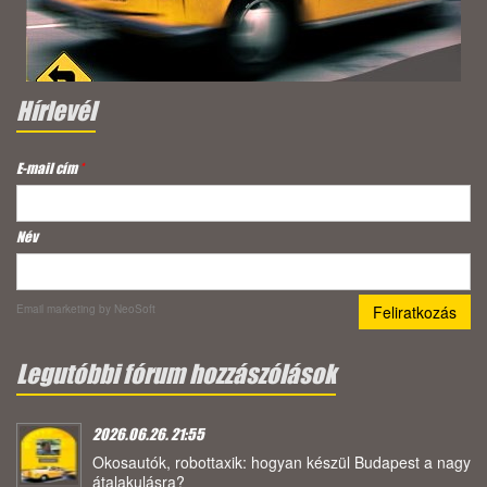
Hírlevél
E-mail cím
*
Név
Email marketing
by NeoSoft
Legutóbbi fórum hozzászólások
2026.06.26. 21:55
Okosautók, robottaxik: hogyan készül Budapest a nagy
átalakulásra?