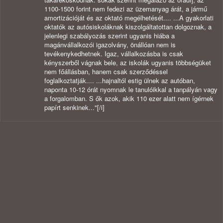
1100-1500 forint nem fedezi az üzemanyag árát, a jármű
amortizációját és az oktató megélhetését.... ...A gyakorlati
oktatók az autósiskoláknak kiszolgáltatottan dolgoznak, a
jelenlegi szabályozás szerint ugyanis hiába a
magánvállalkozói igazolvány, önállóan nem is
tevékenykedhetnek. Igaz, vállalkozásba is csak
kényszerből vágnak bele, az iskolák ugyanis többségüket
nem főállásban, hanem csak szerződéssel
foglalkoztatják.... ...hajnaltól estig ülnek az autóban,
naponta 10-12 órát nyomnak le tanulóikkal a tanpályán vagy
a forgalomban. S ők azok, akik 110 ezer alatt nem ígérnek
papírt senkinek..."[/i]